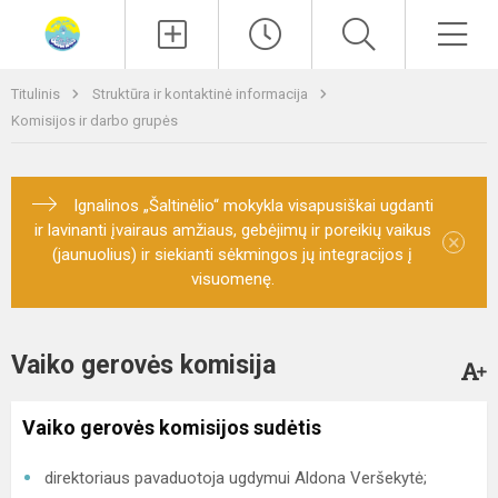
Paieška
Men
Titulinis
Struktūra ir kontaktinė informacija
Komisijos ir darbo grupės
Ignalinos „Šaltinėlio“ mokykla visapusiškai ugdanti
ir lavinanti įvairaus amžiaus, gebėjimų ir poreikių vaikus
×
(jaunuolius) ir siekianti sėkmingos jų integracijos į
visuomenę.
Vaiko gerovės komisija
Vaiko gerovės komisijos sudėtis
direktoriaus pavaduotoja ugdymui Aldona Veršekytė;