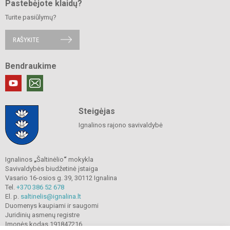
Pastebėjote klaidų?
Turite pasiūlymų?
RAŠYKITE
Bendraukime
Steigėjas
Ignalinos rajono savivaldybė
Ignalinos
„
Šaltinėlio
“
mokykla
Savivaldybės biudžetinė įstaiga
Vasario 16-osios g. 39, 30112 Ignalina
Tel.
+370 386 52 678
El. p.
saltinelis@ignalina.lt
Duomenys kaupiami ir saugomi
Juridinių asmenų registre
Įmonės kodas 191847216