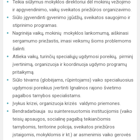
Teikia siūlymus mokyklos direktoriui dėl mokinių vežiojimo
ir apgyvendinimo, vaikų sveikatos priežiūros organizavimo.
Siūlo įgyvendinti gyvenimo įgūdžių, sveikatos saugojimo ir
stiprinimo programas.
Nagrinėja vaikų, mokinių mokyklos lankomumą, aiškinasi
sergamumo priežastis, imasi veiksmų šioms problemoms
šalinti.
Atlieka vaikų, turinčių specialiųjų ugdymosi poreikių, pirminį
įvertinimą, organizuoja ir koordinuoja ugdymo programų
pritaikymą.
Siūlo tėvams (globėjams, rūpintojams) vaiko specialiuosius
ugdymosi poreikius įvertinti Ignalinos rajono švietimo
pagalbos tarnybos specialistams.
Įvykus krizei, organizuoja krizės valdymo priemones.
Bendradarbiauja su suinteresuotomis institucijomis (vaiko
teisių apsaugos, socialinę pagalbą teikiančiomis
tarnybomis, teritorine policija, sveikatos priežiūros
įstaigomis, mokyklomis ir kt.) ar asmenimis vaiko gerovės