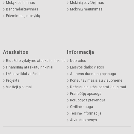
Mokyklos himnas
Mokinių pavėžėjimas
Bendradarbiavimas
Mokinių maitinimas
Priėmimas į mokyklą
Ataskaitos
Informacija
Biudžeto vykdymo ataskaitų rinkiniai
Nuorodos
Finansinių ataskaitų rinkiniai
Laisvos darbo vietos
Lėšos veiklai viešinti
Asmens duomenų apsauga
Projektai
Konsultavimasis su visuomene
Viešieji pirkimai
Dažniausiai užduodami klausimai
Pranešėjų apsauga
Korupcijos prevencija
Civilinė sauga
Teisinė informacija
Atviri duomenys