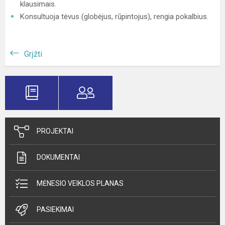
klausimais.
Konsultuoja tėvus (globėjus, rūpintojus), rengia pokalbius.
Grįžti
PROJEKTAI
DOKUMENTAI
MĖNESIO VEIKLOS PLANAS
PASIEKIMAI