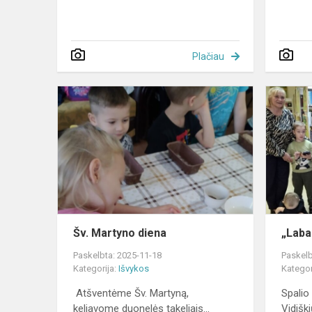
Plačiau
Šv.
Martyno
diena
Šv. Martyno diena
„Laba
Paskelbta: 2025-11-18
Paskelb
Kategorija:
Išvykos
Kategor
Atšventėme Šv. Martyną,
Spalio
keliavome duonelės takeliais...
Vidiški