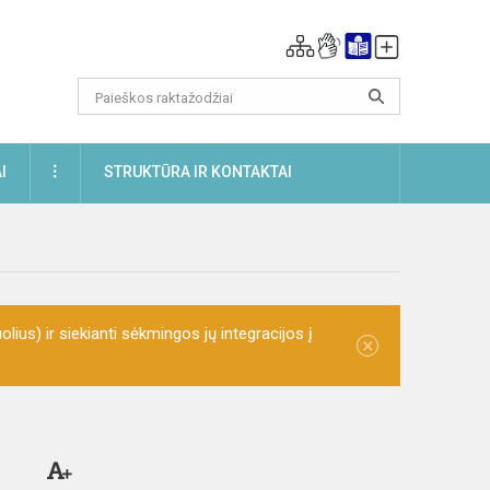
DAUGIAU
I
STRUKTŪRA IR KONTAKTAI
olius) ir siekianti sėkmingos jų integracijos į
×