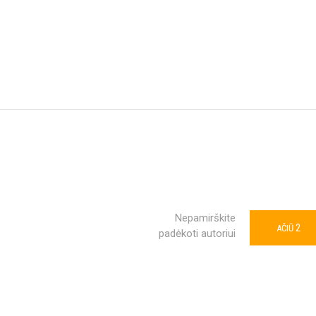
Nepamirškite
2
AČIŪ
padėkoti autoriui