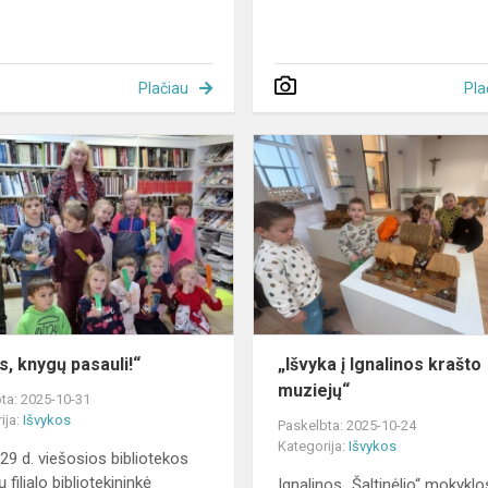
Plačiau
Pla
„Labas,
knygų
pasauli!“
s, knygų pasauli!“
„Išvyka į Ignalinos krašto
muziejų“
ta: 2025-10-31
ija:
Išvykos
Paskelbta: 2025-10-24
Kategorija:
Išvykos
 29 d. viešosios bibliotekos
ų filialo bibliotekininkė
Ignalinos „Šaltinėlio“ mokyklo