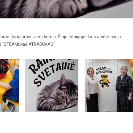
ome džiugiomis akimirkomis. Šioje įstaigoje duris atvėrė nauja,
tams "STEAMukas ATRADUKAS".