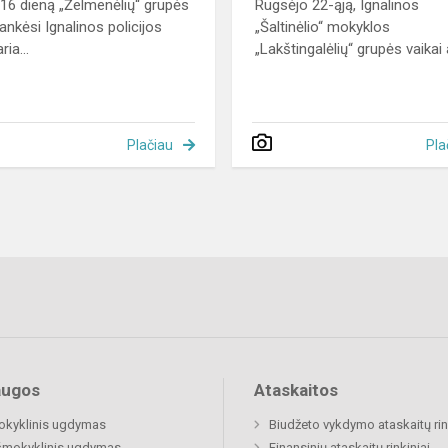
 16 dieną „Želmenėlių“ grupės
Rugsėjo 22-ąją, Ignalinos
lankėsi Ignalinos policijos
„Šaltinėlio“ mokyklos
ia...
„Lakštingalėlių“ grupės vaikai a
Plačiau
Pla
augos
Ataskaitos
okyklinis ugdymas
Biudžeto vykdymo ataskaitų rin
šmokyklinis ugdymas
Finansinių ataskaitų rinkiniai