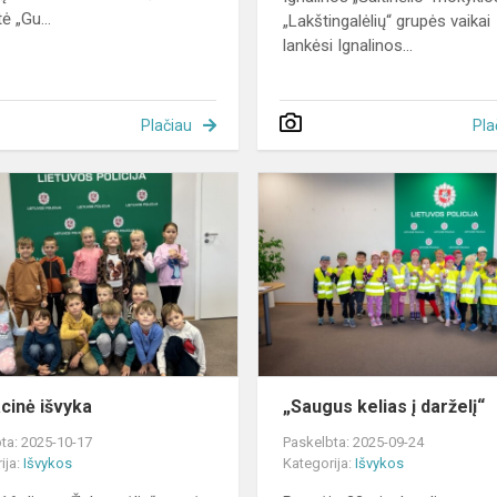
ė „Gu...
„Lakštingalėlių“ grupės vaikai
lankėsi Ignalinos...
Plačiau
Pla
Edukacinė
išvyka
cinė išvyka
„Saugus kelias į darželį“
ta: 2025-10-17
Paskelbta: 2025-09-24
ija:
Išvykos
Kategorija:
Išvykos