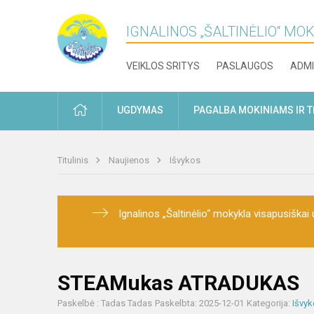
IGNALINOS „ŠALTINĖLIO“ MO
VEIKLOS SRITYS
PASLAUGOS
ADMI
PRADŽIA
UGDYMAS
PAGALBA MOKINIAMS IR 
Titulinis
Naujienos
Išvykos
Ignalinos „Šaltinėlio“ mokykla visapusiškai u
STEAMukas ATRADUKAS
Paskelbė : Tadas Tadas
Paskelbta: 2025-12-01
Kategorija:
Išvy