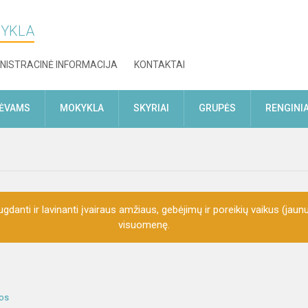
KYKLA
NISTRACINĖ INFORMACIJA
KONTAKTAI
TĖVAMS
MOKYKLA
SKYRIAI
GRUPĖS
RENGINIA
gdanti ir lavinanti įvairaus amžiaus, gebėjimų ir poreikių vaikus (jaunu
visuomenę.
kos