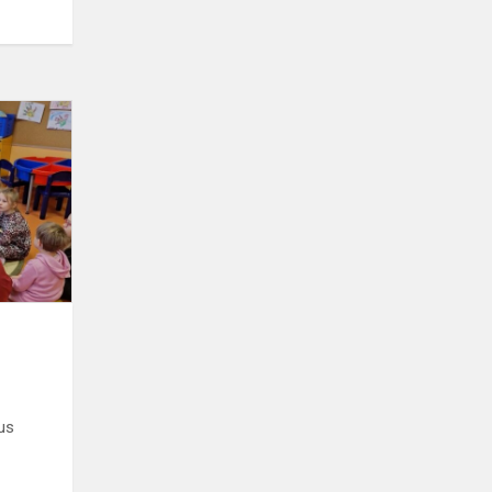
Tolerancijos
diena
2025
aus