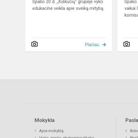
Spalio 20 d. ,,Kiškučių“ grupėje vyko
Spalio
edukacinė veikla apie sveiką mitybą.
vaikai 
komisar
Plačiau
Mokykla
Pasl
Apie mokyklą
Ikim
Vizija, misija, strateginiai tikslai
Prie