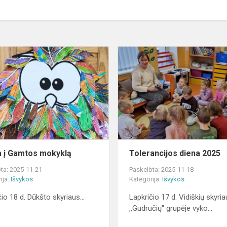
Išvyka
į
Gamtos
mokyklą
a į Gamtos mokyklą
Tolerancijos diena 2025
ta: 2025-11-21
Paskelbta: 2025-11-18
ija:
Išvykos
Kategorija:
Išvykos
io 18 d. Dūkšto skyriaus...
Lapkričio 17 d. Vidiškių skyri
,,Gudručių'' grupėje vyko...