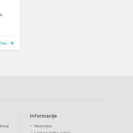
...
čiau
Informacija
kiniai
Nuorodos
Laisvos darbo vietos