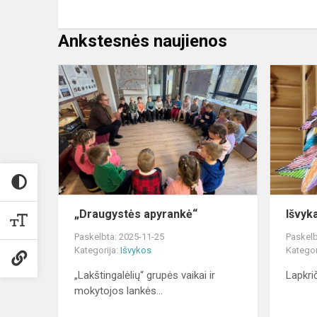
Ankstesnės naujienos
„Draugystės
apyrankė“
„Draugystės apyrankė“
Išvyk
Paskelbta: 2025-11-25
Paskelb
Kategorija:
Išvykos
Kategor
„Lakštingalėlių“ grupės vaikai ir
Lapkrič
mokytojos lankės...