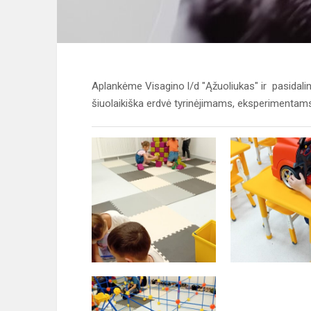
Aplankėme Visagino l/d "Ąžuoliukas" ir pasidalin
šiuolaikiška erdvė tyrinėjimams, eksperimen