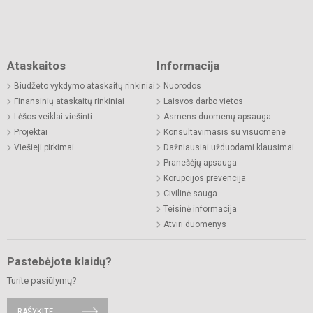
Ataskaitos
Informacija
Biudžeto vykdymo ataskaitų rinkiniai
Nuorodos
Finansinių ataskaitų rinkiniai
Laisvos darbo vietos
Lėšos veiklai viešinti
Asmens duomenų apsauga
Projektai
Konsultavimasis su visuomene
Viešieji pirkimai
Dažniausiai užduodami klausimai
Pranešėjų apsauga
Korupcijos prevencija
Civilinė sauga
Teisinė informacija
Atviri duomenys
Pastebėjote klaidų?
Turite pasiūlymų?
RAŠYKITE