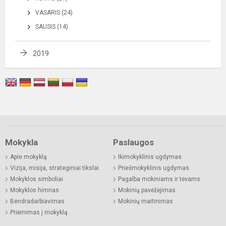
VASARIS (24)
SAUSIS (14)
2019
Mokykla
Paslaugos
Apie mokyklą
Ikimokyklinis ugdymas
Vizija, misija, strateginiai tikslai
Priešmokyklinis ugdymas
Mokyklos simboliai
Pagalba mokiniams ir tėvams
Mokyklos himnas
Mokinių pavėžėjimas
Bendradarbiavimas
Mokinių maitinimas
Priėmimas į mokyklą