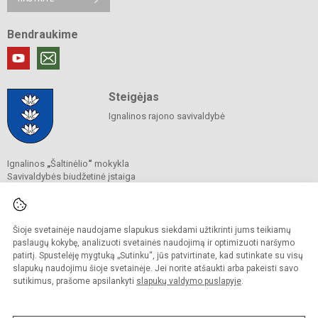
Bendraukime
Steigėjas
Ignalinos rajono savivaldybė
Ignalinos
„
Šaltinėlio
“
mokykla
Savivaldybės biudžetinė įstaiga
Vasario 16-osios g. 39, 30112 Ignalina
Tel.
+370 386 52 678
El. p.
saltinelis@ignalina.lt
Duomenys kaupiami ir saugomi
Šioje svetainėje naudojame slapukus siekdami užtikrinti jums teikiamų
Juridinių asmenų registre
paslaugų kokybę, analizuoti svetainės naudojimą ir optimizuoti naršymo
Įmonės kodas 191847216
patirtį. Spustelėję mygtuką „Sutinku“, jūs patvirtinate, kad sutinkate su visų
slapukų naudojimu šioje svetainėje. Jei norite atšaukti arba pakeisti savo
sutikimus, prašome apsilankyti
slapukų valdymo puslapyje
.
© 2022. Ignalinos
„
Šaltinėlio
“
mokykla. Visos teisės saugomos.
Kopijuoti turinį be raštiško gimnazijos sutikimo griežtai draudžiama.