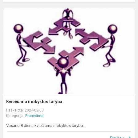
K
m
t
Kviečiama mokyklos taryba
Paskelbta: 2024-02-03
Kategorija:
Pranešimai
Vasario 8 diena kviečiama mokyklos taryba...