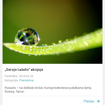
„
L
a
„Gerojo Lašelio“ akcijoje
Paskelbta: 2024-02-26
Kategorija:
Pranešimai
Pasaulis – tai didžiulė drobė, Kurioje kiekvienas paliekame žymę.
Šviesią. Tamsi...
Plačiau