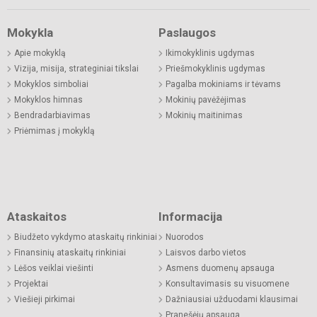
Mokykla
Paslaugos
Apie mokyklą
Ikimokyklinis ugdymas
Vizija, misija, strateginiai tikslai
Priešmokyklinis ugdymas
Mokyklos simboliai
Pagalba mokiniams ir tėvams
Mokyklos himnas
Mokinių pavėžėjimas
Bendradarbiavimas
Mokinių maitinimas
Priėmimas į mokyklą
Ataskaitos
Informacija
Biudžeto vykdymo ataskaitų rinkiniai
Nuorodos
Finansinių ataskaitų rinkiniai
Laisvos darbo vietos
Lėšos veiklai viešinti
Asmens duomenų apsauga
Projektai
Konsultavimasis su visuomene
Viešieji pirkimai
Dažniausiai užduodami klausimai
Pranešėjų apsauga