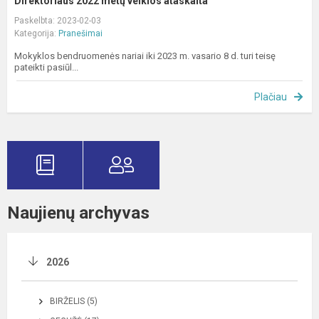
Direktoriaus 2022 metų veiklos ataskaita
Paskelbta: 2023-02-03
Kategorija:
Pranešimai
Mokyklos bendruomenės nariai iki 2023 m. vasario 8 d. turi teisę
pateikti pasiūl...
Plačiau
Naujienų archyvas
2026
BIRŽELIS (5)