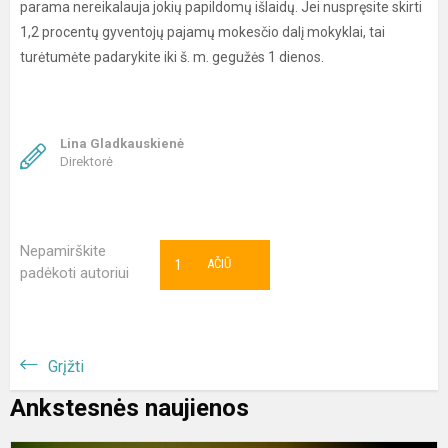
parama nereikalauja jokių papildomų išlaidų. Jei nuspręsite skirti
1,2 procentų gyventojų pajamų mokesčio dalį mokyklai, tai
turėtumėte padarykite iki š. m. gegužės 1 dienos.
Lina Gladkauskienė
Direktorė
Nepamirškite
1
AČIŪ
padėkoti autoriui
Grįžti
Ankstesnės naujienos