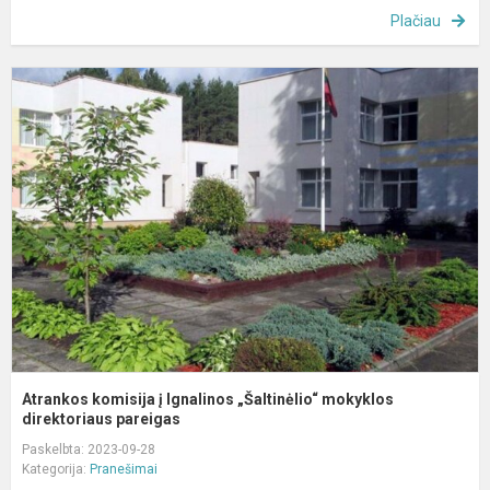
Plačiau
A
k
į
I
„
m
d
Atrankos komisija į Ignalinos „Šaltinėlio“ mokyklos
direktoriaus pareigas
Paskelbta: 2023-09-28
Kategorija:
Pranešimai