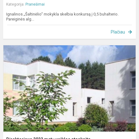
Kategorija:
Pranešimai
Ignalinos „Šaltinėlio“ mokykla skelbia konkursą į 0,5 buhalterio.
Pareiginės alg...
Plačiau
D
2
m
v
a