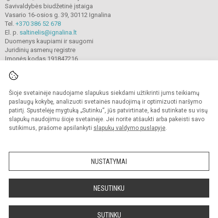
Savivaldybės biudžetinė įstaiga
Vasario 16-osios g. 39, 30112 Ignalina
Tel.
+370 386 52 678
El. p.
saltinelis@ignalina.lt
Duomenys kaupiami ir saugomi
Juridinių asmenų registre
Įmonės kodas 191847216
Šioje svetainėje naudojame slapukus siekdami užtikrinti jums teikiamų
© 2022. Ignalinos
„
Šaltinėlio
“
mokykla. Visos teisės saugomos.
Kopijuoti turinį be raštiško gimnazijos sutikimo griežtai draudžiama.
paslaugų kokybę, analizuoti svetainės naudojimą ir optimizuoti naršymo
patirtį. Spustelėję mygtuką „Sutinku“, jūs patvirtinate, kad sutinkate su visų
Prieinamumo paraiška
Slapukų valdymas
slapukų naudojimu šioje svetainėje. Jei norite atšaukti arba pakeisti savo
sutikimus, prašome apsilankyti
slapukų valdymo puslapyje
.
Sumanus būdas atnaujinti
mokyklos interneto
svetainę
NUSTATYMAI
NESUTINKU
SUTINKU