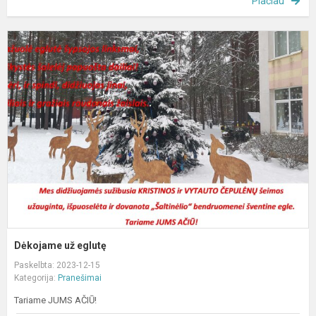
Plačiau
D
u
e
Dėkojame už eglutę
Paskelbta: 2023-12-15
Kategorija:
Pranešimai
Tariame JUMS AČIŪ!