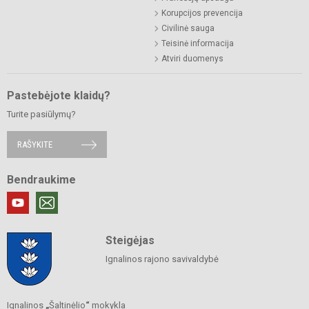
Korupcijos prevencija
Civilinė sauga
Teisinė informacija
Atviri duomenys
Pastebėjote klaidų?
Turite pasiūlymų?
RAŠYKITE
Bendraukime
Steigėjas
Ignalinos rajono savivaldybė
Ignalinos
„
Šaltinėlio
“
mokykla