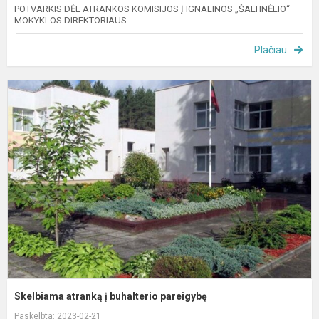
POTVARKIS DĖL ATRANKOS KOMISIJOS Į IGNALINOS „ŠALTINĖLIO“
MOKYKLOS DIREKTORIAUS...
Plačiau
S
a
į
b
p
Skelbiama atranką į buhalterio pareigybę
Paskelbta: 2023-02-21