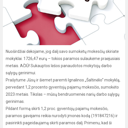
Nuoširdžiai dėkojame, jog dalį savo sumokėtų mokesčių skiriate
mokyklai. 1726,47 eurų – tokios paramos sulaukėme praėjusiais
metais. AČIŪ! Sukauptos lėšos panaudotos mokytojų darbo
sąlygų gerinimui.
Prašytume Jūsų ir šiemet paremti Ignalinos „Šaltinėlio“ mokyklą,
pervedant 1,2 procento gyventojų pajamų mokesčio, sumokėto
2023 metais. Tikslas – mūsų bendruomenės narių darbo sąlygų
gerinimas.
Pildant formą skirti 1,2 proc. gyventojų pajamų mokesčio,
paramos gavėjams reikia nurodyti įmonės kodą (191847216) ir
pasirinkti pageidaujamą skirti paramos dalį. Primenu, kad ši