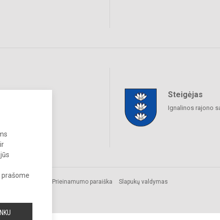
Steigėjas
raukime
Ignalinos rajono s
ums
ir
 jūs
s, prašome
Prieinamumo paraiška
Slapukų valdymas
INKU