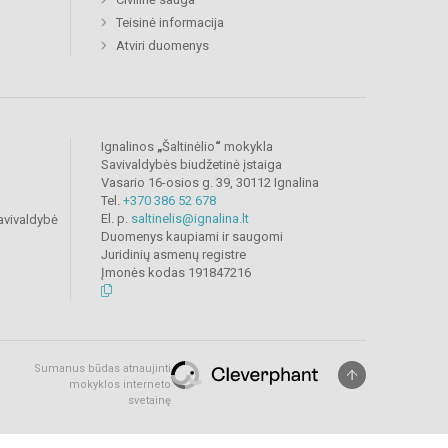
Teisinė informacija
Atviri duomenys
Ignalinos
„
Šaltinėlio
“
mokykla
Savivaldybės biudžetinė įstaiga
Vasario 16-osios g. 39, 30112 Ignalina
Tel.
+370 386 52 678
El. p.
saltinelis@ignalina.lt
avivaldybė
Duomenys kaupiami ir saugomi
Juridinių asmenų registre
Įmonės kodas 191847216
Sumanus būdas atnaujinti
mokyklos interneto
svetainę