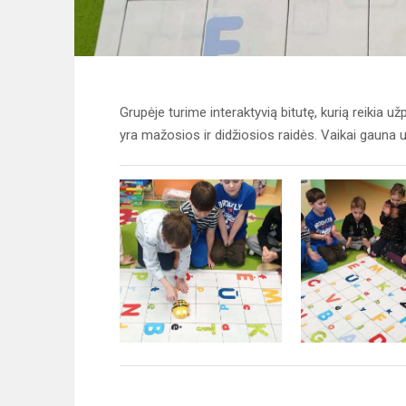
Grupėje turime interaktyvią bitutę, kurią reikia u
yra mažosios ir didžiosios raidės. Vaikai gauna užd