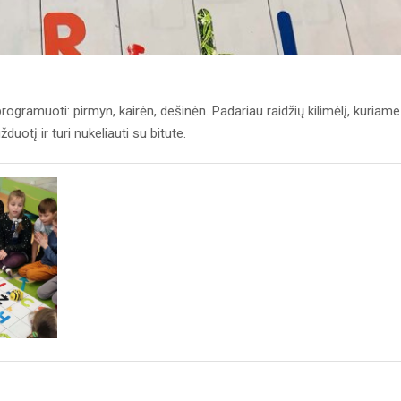
žprogramuoti: pirmyn, kairėn, dešinėn. Padariau raidžių kilimėlį, kuriame
uotį ir turi nukeliauti su bitute.