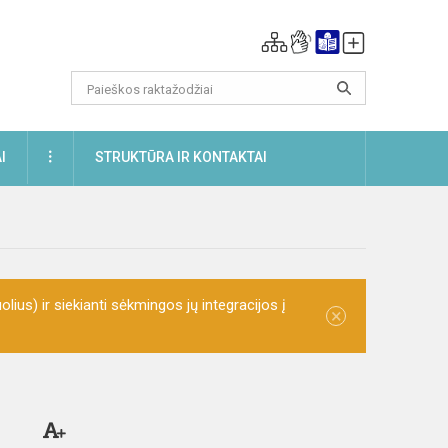
DAUGIAU
I
STRUKTŪRA IR KONTAKTAI
olius) ir siekianti sėkmingos jų integracijos į
×