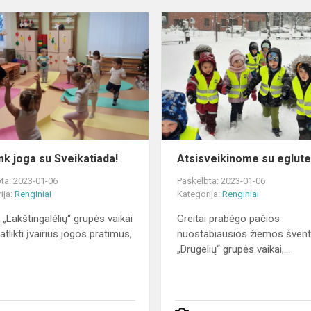
Užsiimk
joga
su
Sveikatiada!
mk joga su Sveikatiada!
Atsisveikinome su eglut
ta: 2023-01-06
Paskelbta: 2023-01-06
ija:
Renginiai
Kategorija:
Renginiai
 „Lakštingalėlių“ grupės vaikai
Greitai prabėgo pačios
tlikti įvairius jogos pratimus,
nuostabiausios žiemos švent
„Drugelių“ grupės vaikai,...