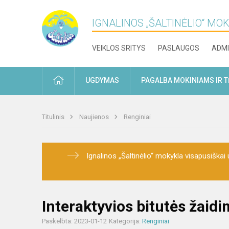
IGNALINOS „ŠALTINĖLIO“ MO
VEIKLOS SRITYS
PASLAUGOS
ADMI
PRADŽIA
UGDYMAS
PAGALBA MOKINIAMS IR 
Titulinis
Naujienos
Renginiai
Ignalinos „Šaltinėlio“ mokykla visapusiškai u
Interaktyvios bitutės žaidi
Paskelbta: 2023-01-12
Kategorija:
Renginiai