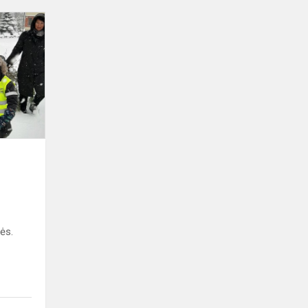
Atsisveikinome
su
eglute
e
ės.