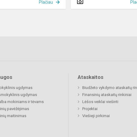
Plačiau
Pla
augos
Ataskaitos
okyklinis ugdymas
Biudžeto vykdymo ataskaitų rin
šmokyklinis ugdymas
Finansinių ataskaitų rinkiniai
lba mokiniams ir tėvams
Lėšos veiklai viešinti
nių pavėžėjimas
Projektai
nių maitinimas
Viešieji pirkimai