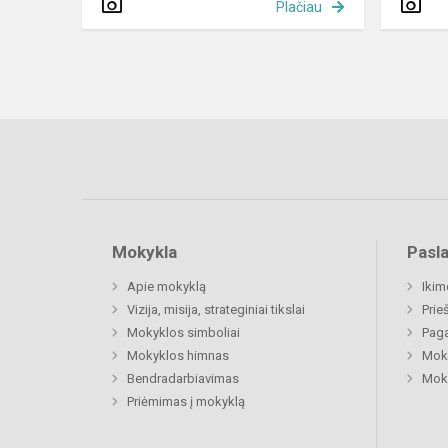
Plačiau
Mokykla
Pasl
Apie mokyklą
Ikim
Vizija, misija, strateginiai tikslai
Prie
Mokyklos simboliai
Paga
Mokyklos himnas
Moki
Bendradarbiavimas
Moki
Priėmimas į mokyklą