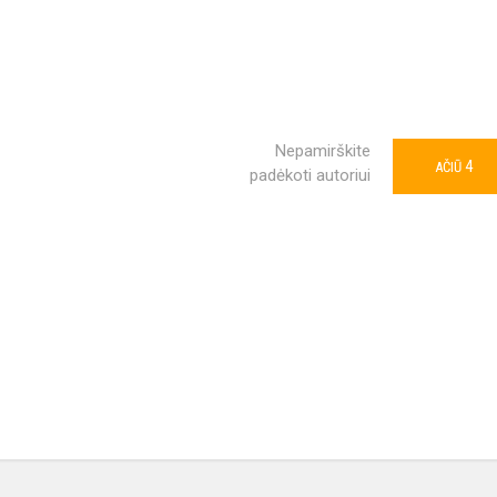
Nepamirškite
4
AČIŪ
padėkoti autoriui