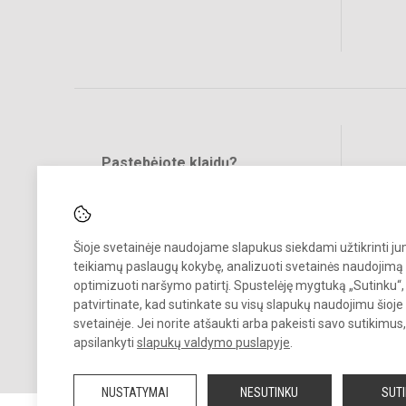
Pastebėjote klaidų?
Bend
Turite pasiūlymų?
RAŠYKITE
Šioje svetainėje naudojame slapukus siekdami užtikrinti j
teikiamų paslaugų kokybę, analizuoti svetainės naudojimą 
optimizuoti naršymo patirtį. Spustelėję mygtuką „Sutinku“,
patvirtinate, kad sutinkate su visų slapukų naudojimu šioje
svetainėje. Jei norite atšaukti arba pakeisti savo sutikimu
© 2022. Ignalinos
„
Šaltinėlio
“
mokykla. Visos teisės saugomos.
apsilankyti
slapukų valdymo puslapyje
.
Kopijuoti turinį be raštiško gimnazijos sutikimo griežtai draudžiama.
NUSTATYMAI
NESUTINKU
SUT