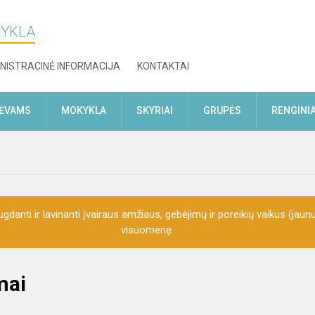
KYKLA
NISTRACINĖ INFORMACIJA
KONTAKTAI
TĖVAMS
MOKYKLA
SKYRIAI
GRUPĖS
RENGINIA
gdanti ir lavinanti įvairaus amžiaus, gebėjimų ir poreikių vaikus (jaunu
visuomenę.
mai