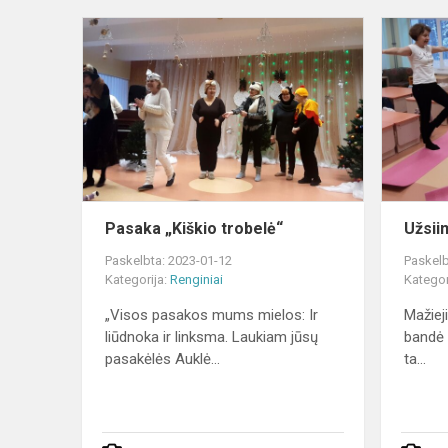
Pasaka
„Kiškio
trobelė“
Pasaka „Kiškio trobelė“
Užsii
Paskelbta: 2023-01-12
Paskelb
Kategorija:
Renginiai
Kategor
„Visos pasakos mums mielos: Ir
Mažieji
liūdnoka ir linksma. Laukiam jūsų
bandė a
pasakėlės Auklė...
ta...