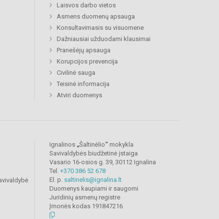
Laisvos darbo vietos
Asmens duomenų apsauga
Konsultavimasis su visuomene
Dažniausiai užduodami klausimai
Pranešėjų apsauga
Korupcijos prevencija
Civilinė sauga
Teisinė informacija
Atviri duomenys
Ignalinos
„
Šaltinėlio
“
mokykla
Savivaldybės biudžetinė įstaiga
Vasario 16-osios g. 39, 30112 Ignalina
Tel.
+370 386 52 678
El. p.
saltinelis@ignalina.lt
avivaldybė
Duomenys kaupiami ir saugomi
Juridinių asmenų registre
Įmonės kodas 191847216