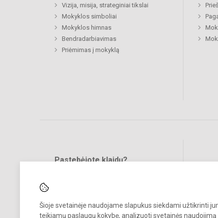
Vizija, misija, strateginiai tikslai
Prie
Mokyklos simboliai
Paga
Mokyklos himnas
Moki
Bendradarbiavimas
Moki
Priėmimas į mokyklą
Pastebėjote klaidų?
Bend
Turite pasiūlymų?
RAŠYKITE
Šioje svetainėje naudojame slapukus siekdami užtikrinti j
teikiamų paslaugų kokybę, analizuoti svetainės naudojimą 