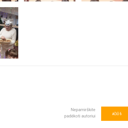
Nepamirškite
6
AČIŪ
padėkoti autoriui