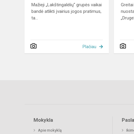
Mažieji „Lakštingalėlių“ grupės vaikai
Greita
bandė atlikti įvairius jogos pratimus,
nuosta
ta...
„Drugel
Plačiau
Mokykla
Pasl
Apie mokyklą
Ikim