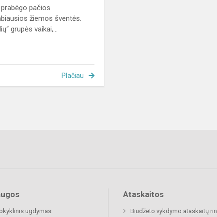
i prabėgo pačios
biausios žiemos šventės.
ių“ grupės vaikai,...
Plačiau
augos
Ataskaitos
okyklinis ugdymas
Biudžeto vykdymo ataskaitų rin