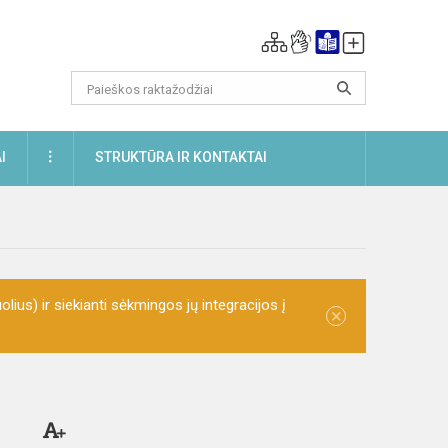
DAUGIAU
I
STRUKTŪRA IR KONTAKTAI
olius) ir siekianti sėkmingos jų integracijos į
×