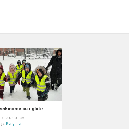
Atsisveikinome
su
eglute
!
veikinome su eglute
ta: 2023-01-06
ija:
Renginiai