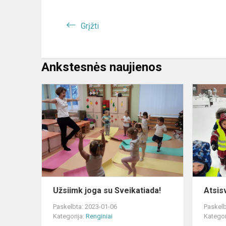
Grįžti
Ankstesnės naujienos
Užsiimk
joga
su
Sveikatiada
Užsiimk joga su Sveikatiada!
Atsis
Paskelbta: 2023-01-06
Paskelb
Kategorija:
Renginiai
Kategor