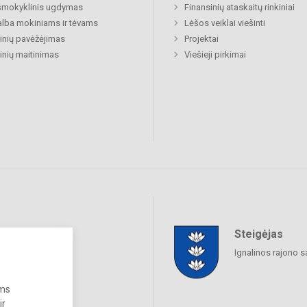
šmokyklinis ugdymas
Finansinių ataskaitų rinkiniai
lba mokiniams ir tėvams
Lėšos veiklai viešinti
nių pavėžėjimas
Projektai
nių maitinimas
Viešieji pirkimai
Steigėjas
raukime
Ignalinos rajono s
ums
ir