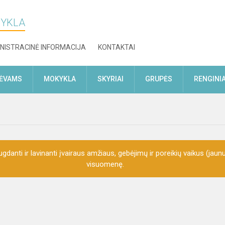
KYKLA
NISTRACINĖ INFORMACIJA
KONTAKTAI
TĖVAMS
MOKYKLA
SKYRIAI
GRUPĖS
RENGINIA
gdanti ir lavinanti įvairaus amžiaus, gebėjimų ir poreikių vaikus (jaunu
visuomenę.