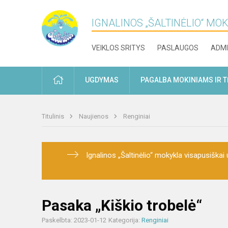
IGNALINOS „ŠALTINĖLIO“ MO
VEIKLOS SRITYS
PASLAUGOS
ADMI
PRADŽIA
UGDYMAS
PAGALBA MOKINIAMS IR 
Titulinis
Naujienos
Renginiai
Ignalinos „Šaltinėlio“ mokykla visapusiškai u
Pasaka „Kiškio trobelė“
Paskelbta: 2023-01-12
Kategorija:
Renginiai