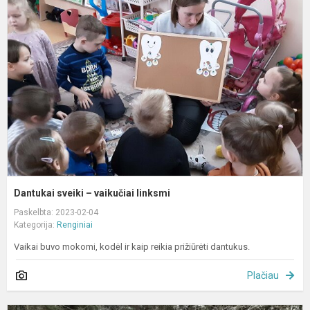
s
–
v
l
Dantukai sveiki – vaikučiai linksmi
Paskelbta: 2023-02-04
Kategorija:
Renginiai
Vaikai buvo mokomi, kodėl ir kaip reikia prižiūrėti dantukus.
Plačiau