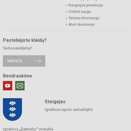
Korupcijos prevencija
Civilinė sauga
Teisinė informacija
Atviri duomenys
Pastebėjote klaidų?
Turite pasiūlymų?
RAŠYKITE
Bendraukime
Steigėjas
Ignalinos rajono savivaldybė
Ignalinos
„
Šaltinėlio
“
mokykla