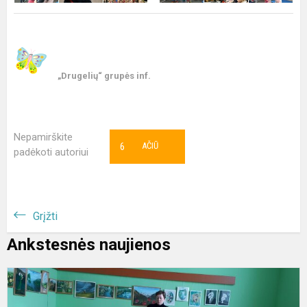
„Drugelių“ grupės inf.
Nepamirškite
6
AČIŪ
padėkoti autoriui
Grįžti
Ankstesnės naujienos
E
d