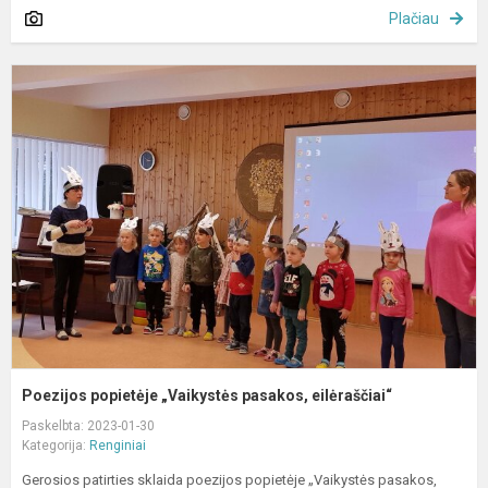
Plačiau
P
p
„
p
e
Poezijos popietėje „Vaikystės pasakos, eilėraščiai“
Paskelbta: 2023-01-30
Kategorija:
Renginiai
Gerosios patirties sklaida poezijos popietėje „Vaikystės pasakos,