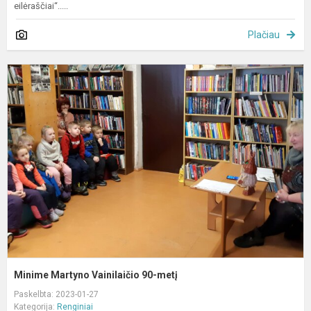
eilėraščiai“.....
Plačiau
M
M
V
9
m
Minime Martyno Vainilaičio 90-metį
Paskelbta: 2023-01-27
Kategorija:
Renginiai