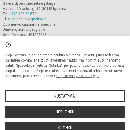
Savivaldybės biudžetinė įstaiga
Vasario 16-osios g. 39, 30112 Ignalina
Tel.
+370 386 52 678
El. p.
saltinelis@ignalina.lt
Duomenys kaupiami ir saugomi
Juridinių asmenų registre
Įmonės kodas 191847216
Šioje svetainėje naudojame slapukus siekdami užtikrinti jums teikiamų
© 2022. Ignalinos
„
Šaltinėlio
“
mokykla. Visos teisės saugomos.
Kopijuoti turinį be raštiško gimnazijos sutikimo griežtai draudžiama.
paslaugų kokybę, analizuoti svetainės naudojimą ir optimizuoti naršymo
patirtį. Spustelėję mygtuką „Sutinku“, jūs patvirtinate, kad sutinkate su visų
Prieinamumo paraiška
Slapukų valdymas
slapukų naudojimu šioje svetainėje. Jei norite atšaukti arba pakeisti savo
sutikimus, prašome apsilankyti
slapukų valdymo puslapyje
.
Sumanus būdas atnaujinti
mokyklos interneto
svetainę
NUSTATYMAI
NESUTINKU
SUTINKU