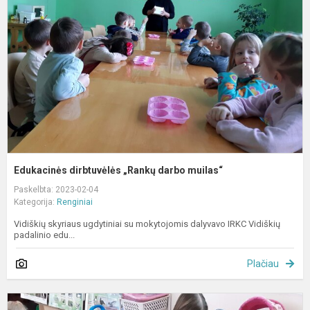
„
d
m
Edukacinės dirbtuvėlės „Rankų darbo muilas“
Paskelbta: 2023-02-04
Kategorija:
Renginiai
Vidiškių skyriaus ugdytiniai su mokytojomis dalyvavo IRKC Vidiškių
padalinio edu...
Plačiau
D