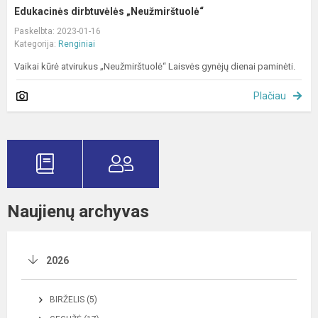
Edukacinės dirbtuvėlės „Neužmirštuolė“
Paskelbta: 2023-01-16
Kategorija:
Renginiai
Vaikai kūrė atvirukus „Neužmirštuolė“ Laisvės gynėjų dienai paminėti.
Plačiau
Naujienų archyvas
2026
BIRŽELIS (5)