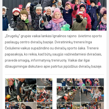
„Drugelių“ grupės vaikai lankėsi Ignalinos rajono švietimo sporto
paslaugų centro dviračių bazėje. Dviratininkų trenerė Inga
Češulienė vaikus supažindino su dviračių sporto šaka. Trenerė
papasakoja, ko reikia, kad būtų saugūs važinėdamiesi dviračiais,
pravedė smagią, informatyvią treniruotę. Vaikai dar ilgai
džiaugsmingai diskutavo apie patirtus įspūdžius dviračių bazėje.