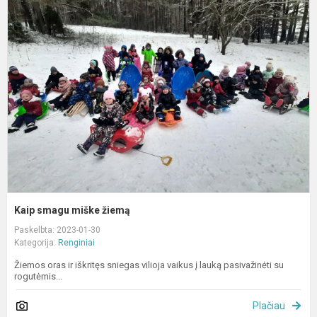
K
s
m
ž
Kaip smagu miške žiemą
Paskelbta: 2023-01-30
Kategorija:
Renginiai
Žiemos oras ir iškritęs sniegas vilioja vaikus į lauką pasivažinėti su
rogutėmis...
Plačiau