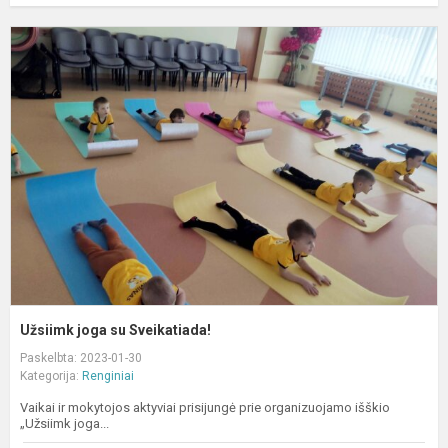
U
j
s
S
Užsiimk joga su Sveikatiada!
Paskelbta: 2023-01-30
Kategorija:
Renginiai
Vaikai ir mokytojos aktyviai prisijungė prie organizuojamo išškio
„Užsiimk joga...