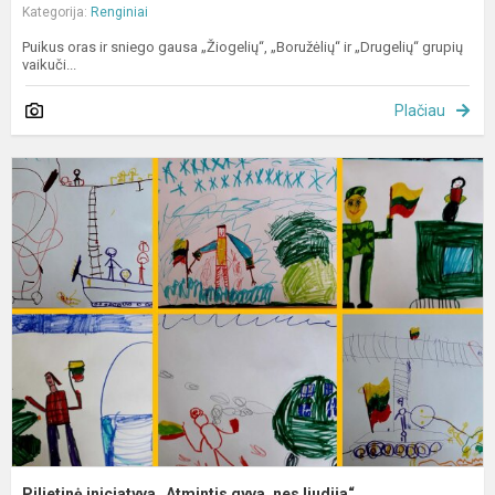
Kategorija:
Renginiai
Puikus oras ir sniego gausa „Žiogelių“, „Boružėlių“ ir „Drugelių“ grupių
vaikuči...
Plačiau
P
i
„
g
n
li
Pilietinė iniciatyva „Atmintis gyva, nes liudija“