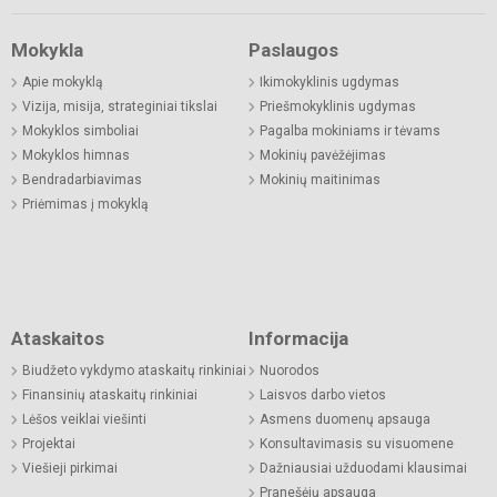
Mokykla
Paslaugos
Apie mokyklą
Ikimokyklinis ugdymas
Vizija, misija, strateginiai tikslai
Priešmokyklinis ugdymas
Mokyklos simboliai
Pagalba mokiniams ir tėvams
Mokyklos himnas
Mokinių pavėžėjimas
Bendradarbiavimas
Mokinių maitinimas
Priėmimas į mokyklą
Ataskaitos
Informacija
Biudžeto vykdymo ataskaitų rinkiniai
Nuorodos
Finansinių ataskaitų rinkiniai
Laisvos darbo vietos
Lėšos veiklai viešinti
Asmens duomenų apsauga
Projektai
Konsultavimasis su visuomene
Viešieji pirkimai
Dažniausiai užduodami klausimai
Pranešėjų apsauga