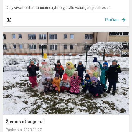
Dalyvavome literatūriniame rytmetyje „Su volungėlių čiulbesiu“...
Plačiau
Ž
d
Žiemos džiaugsmai
Paskelbta: 2023-01-27