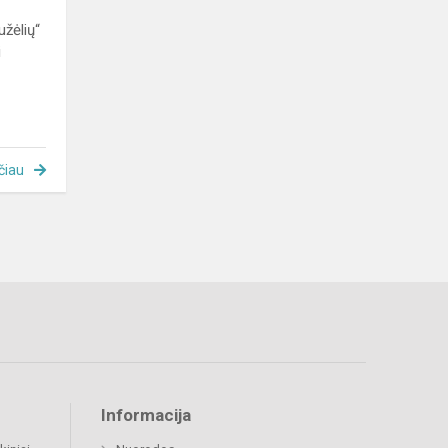
užėlių“
i
čiau
Informacija