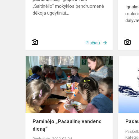
„Šaltinėlio“ mokyklos bendruomenė
Ignali
dėkoja ugdytiniui...
mokini
dalyva
Plačiau
Paminėjo
„Pasaulinę
vandens
dieną“
Paminėjo „Pasaulinę vandens
Pasau
dieną“
Paskelb
Kategor
Paskelbta: 2023-03-24