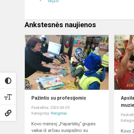
Grįžti
Ankstesnės naujienos
Pažintis
su
profesijomi
Pažintis su profesijomis
Apsil
muzie
Paskelbta: 2023-03-29
Kategorija:
Renginiai
Paskelb
Kategor
Kovo mėnesį „Papartėlių“ grupės
vaikai iš arčiau susipažino su
Kovo 2