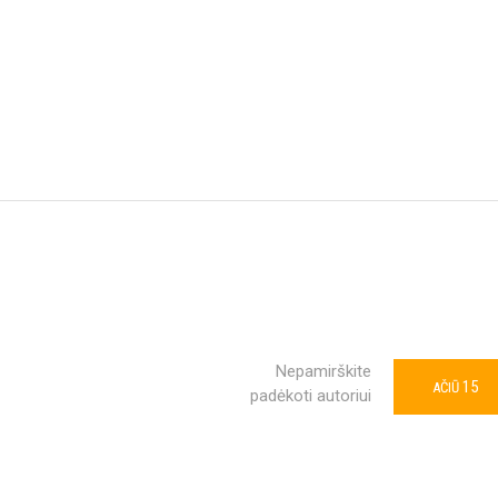
Nepamirškite
15
AČIŪ
padėkoti autoriui