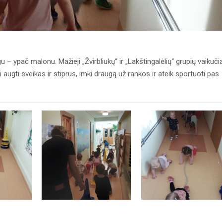
 – ypač malonu. Mažieji „Žvirbliukų“ ir „Lakštingalėlių“ grupių vaikučia
i augti sveikas ir stiprus, imki draugą už rankos ir ateik sportuoti pas