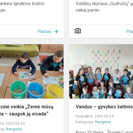
lankėsi Ignalinos krašto
Vidiškių skyriaus „Gudručių“ 
uje.
vaikai pamin...
Plačiau
Pla
Edukacinė
veikla
„Žemė
mūsų
planeta
–
saugok
ją
visada“
cinė veikla „Žemė mūsų
Vanduo – gyvybės šaltini
ta – saugok ją visada“
Paskelbta: 2023-03-24
Kategorija:
Renginiai
ta: 2023-03-24
ija:
Renginiai
Kovo 22 dieną, „Žiogelių“ gru