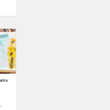
Paminėta
„Tarptautinė
Teatro
diena“
eatro
“