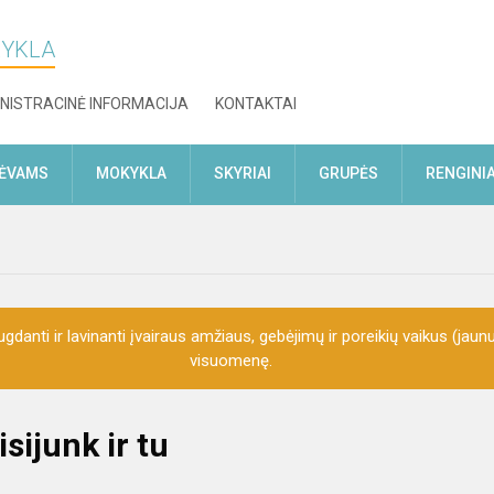
KYKLA
NISTRACINĖ INFORMACIJA
KONTAKTAI
TĖVAMS
MOKYKLA
SKYRIAI
GRUPĖS
RENGINIA
gdanti ir lavinanti įvairaus amžiaus, gebėjimų ir poreikių vaikus (jaunu
visuomenę.
sijunk ir tu