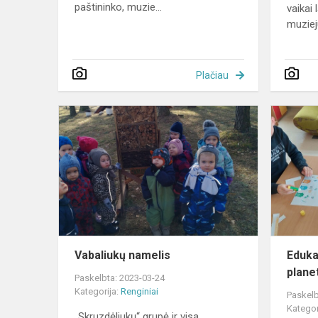
paštininko, muzie...
vaikai 
muziej
Plačiau
Vabaliukų
namelis
Vabaliukų namelis
Eduka
plane
Paskelbta: 2023-03-24
Kategorija:
Renginiai
Paskelb
Kategor
„Skruzdėliukų“ grupė ir visa