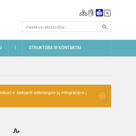
DAUGIAU
I
STRUKTŪRA IR KONTAKTAI
olius) ir siekianti sėkmingos jų integracijos į
×