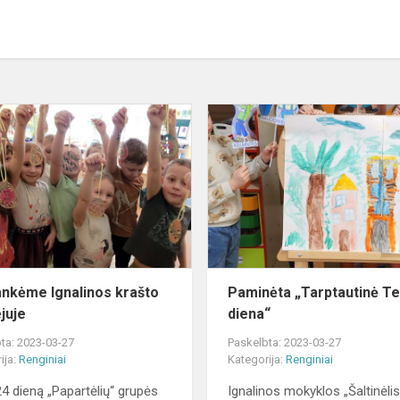
Apsilankėme
Ignalinos
s
krašto
muziejuje
ankėme Ignalinos krašto
Paminėta „Tarptautinė T
juje
diena“
ta: 2023-03-27
Paskelbta: 2023-03-27
ija:
Renginiai
Kategorija:
Renginiai
4 dieną „Papartėlių“ grupės
Ignalinos mokyklos „Šaltinėlis