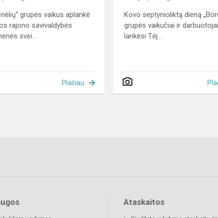
nėlių“ grupės vaikus aplankė
Kovo septynioliktą dieną „Bor
nos rajono savivaldybės
grupės vaikučiai ir darbuotoja
enės svei...
lankėsi Tėj...
Plačiau
Pla
augos
Ataskaitos