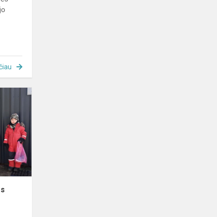
jo
čiau
Lankome
tėvų
darbovietes
es