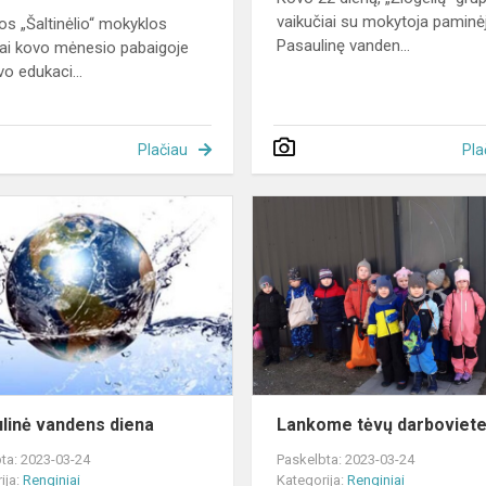
vaikučiai su mokytoja paminė
nos „Šaltinėlio“ mokyklos
Pasaulinę vanden...
ai kovo mėnesio pabaigoje
vo edukaci...
Plačiau
Pla
Pasaulinė
vandens
diena
linė vandens diena
Lankome tėvų darboviet
ta: 2023-03-24
Paskelbta: 2023-03-24
ija:
Renginiai
Kategorija:
Renginiai