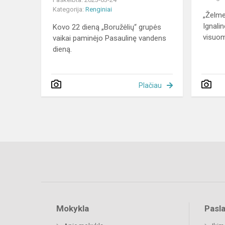
Kategorija:
Renginiai
„Želme
Ignali
Kovo 22 dieną „Boružėlių“ grupės
visuom
vaikai paminėjo Pasaulinę vandens
dieną.
Plačiau
Mokykla
Pasl