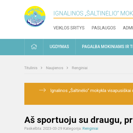
IGNALINOS „ŠALTINĖLIO“ MO
VEIKLOS SRITYS
PASLAUGOS
ADMI
PRADŽIA
UGDYMAS
PAGALBA MOKINIAMS IR 
Titulinis
Naujienos
Renginiai
Ignalinos „Šaltinėlio“ mokykla visapusiškai u
Aš sportuoju su draugu, pri
Paskelbta: 2023-03-29
Kategorija:
Renginiai