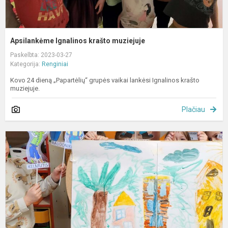
Apsilankėme Ignalinos krašto muziejuje
Paskelbta: 2023-03-27
Kategorija:
Renginiai
Kovo 24 dieną „Papartėlių“ grupės vaikai lankėsi Ignalinos krašto
muziejuje.
Plačiau
P
„
T
d