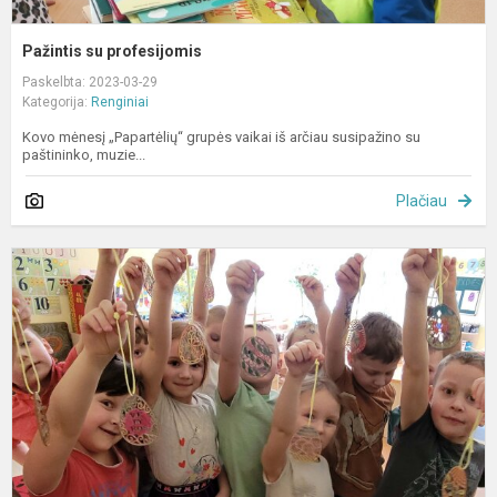
Pažintis su profesijomis
Paskelbta: 2023-03-29
Kategorija:
Renginiai
Kovo mėnesį „Papartėlių“ grupės vaikai iš arčiau susipažino su
paštininko, muzie...
Plačiau
A
I
k
m