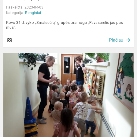
Paskelbta: 2023-04-03
Kategorija:
Renginiai
Kovo 31 d. vyko „Smalsučių“ grupės pramoga „Pavasarėlis jau pas
mus“.
Plačiau
A
s
s
d
p
ir
t