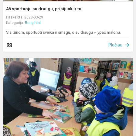
Aš sportuoju su draugu, prisijunk ir tu
Paskelbta: 2023-03-29
Kategorija:
Renginiai
Visi žinom, sportuoti sveika ir smagu, o su draugu – ypač malonu.
Plačiau
P
s
p