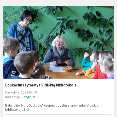
E
r
V
b
Edukacinis rytmetys Vidiškių bibliotekoje
Paskelbta: 2023-04-08
Kategorija:
Renginiai
Balandžio 6 d. „Gudručių“ grupės ugdytiniai apsilankė Vidiškių
bibliotekoje ir d...