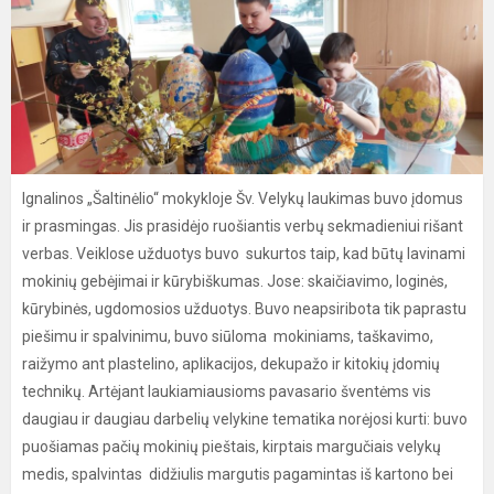
Ignalinos „Šaltinėlio“ mokykloje Šv. Velykų laukimas buvo įdomus
ir prasmingas. Jis prasidėjo ruošiantis verbų sekmadieniui rišant
verbas. Veiklose užduotys buvo sukurtos taip, kad būtų lavinami
mokinių gebėjimai ir kūrybiškumas. Jose: skaičiavimo, loginės,
kūrybinės, ugdomosios užduotys. Buvo neapsiribota tik paprastu
piešimu ir spalvinimu, buvo siūloma mokiniams, taškavimo,
raižymo ant plastelino, aplikacijos, dekupažo ir kitokių įdomių
technikų. Artėjant laukiamiausioms pavasario šventėms vis
daugiau ir daugiau darbelių velykine tematika norėjosi kurti: buvo
puošiamas pačių mokinių pieštais, kirptais margučiais velykų
medis, spalvintas didžiulis margutis pagamintas iš kartono bei