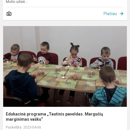
Molio užsiė...
Plačiau
E
p
„
p
M
m
Edukacinė programa „Tautinis paveldas. Margučių
marginimas vašku“
Paskelbta: 2023-04-06