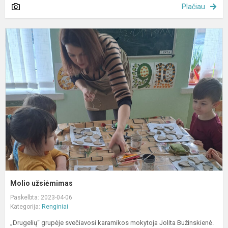
Plačiau
M
u
Molio užsiėmimas
Paskelbta: 2023-04-06
Kategorija:
Renginiai
„Drugelių“ grupėje svečiavosi karamikos mokytoja Jolita Bužinskienė.