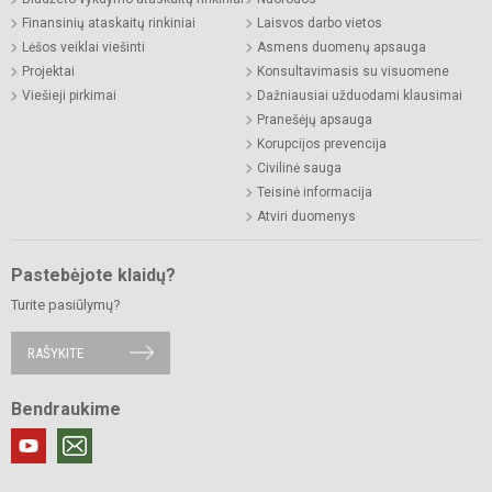
Finansinių ataskaitų rinkiniai
Laisvos darbo vietos
Lėšos veiklai viešinti
Asmens duomenų apsauga
Projektai
Konsultavimasis su visuomene
Viešieji pirkimai
Dažniausiai užduodami klausimai
Pranešėjų apsauga
Korupcijos prevencija
Civilinė sauga
Teisinė informacija
Atviri duomenys
Pastebėjote klaidų?
Turite pasiūlymų?
RAŠYKITE
Bendraukime