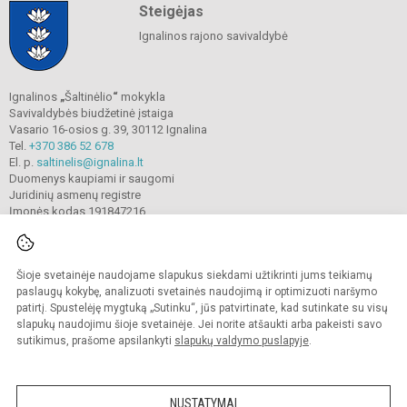
Steigėjas
Ignalinos rajono savivaldybė
Ignalinos
„
Šaltinėlio
“
mokykla
Savivaldybės biudžetinė įstaiga
Vasario 16-osios g. 39, 30112 Ignalina
Tel.
+370 386 52 678
El. p.
saltinelis@ignalina.lt
Duomenys kaupiami ir saugomi
Juridinių asmenų registre
Įmonės kodas 191847216
Šioje svetainėje naudojame slapukus siekdami užtikrinti jums teikiamų
© 2022. Ignalinos
„
Šaltinėlio
“
mokykla. Visos teisės saugomos.
Kopijuoti turinį be raštiško gimnazijos sutikimo griežtai draudžiama.
paslaugų kokybę, analizuoti svetainės naudojimą ir optimizuoti naršymo
patirtį. Spustelėję mygtuką „Sutinku“, jūs patvirtinate, kad sutinkate su visų
Prieinamumo paraiška
Slapukų valdymas
slapukų naudojimu šioje svetainėje. Jei norite atšaukti arba pakeisti savo
sutikimus, prašome apsilankyti
slapukų valdymo puslapyje
.
Sumanus būdas atnaujinti
mokyklos interneto
svetainę
NUSTATYMAI