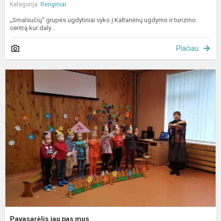
Kategorija:
Renginiai
„Smalsučių“ grupės ugdytiniai vyko į Kaltanėnų ugdymo ir turizmo
centrą kur daly...
Plačiau
P
j
p
m
Pavasarėlis jau pas mus