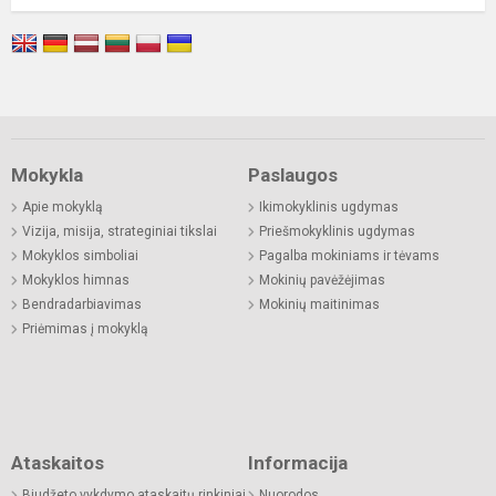
Mokykla
Paslaugos
Apie mokyklą
Ikimokyklinis ugdymas
Vizija, misija, strateginiai tikslai
Priešmokyklinis ugdymas
Mokyklos simboliai
Pagalba mokiniams ir tėvams
Mokyklos himnas
Mokinių pavėžėjimas
Bendradarbiavimas
Mokinių maitinimas
Priėmimas į mokyklą
Ataskaitos
Informacija
Biudžeto vykdymo ataskaitų rinkiniai
Nuorodos