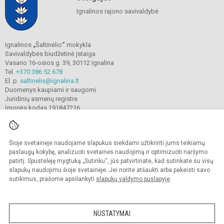
Ignalinos rajono savivaldybė
Ignalinos
„
Šaltinėlio
“
mokykla
Savivaldybės biudžetinė įstaiga
Vasario 16-osios g. 39, 30112 Ignalina
Tel.
+370 386 52 678
El. p.
saltinelis@ignalina.lt
Duomenys kaupiami ir saugomi
Juridinių asmenų registre
Įmonės kodas 191847216
Šioje svetainėje naudojame slapukus siekdami užtikrinti jums teikiamų
© 2022. Ignalinos
„
Šaltinėlio
“
mokykla. Visos teisės saugomos.
Kopijuoti turinį be raštiško gimnazijos sutikimo griežtai draudžiama.
paslaugų kokybę, analizuoti svetainės naudojimą ir optimizuoti naršymo
patirtį. Spustelėję mygtuką „Sutinku“, jūs patvirtinate, kad sutinkate su visų
Prieinamumo paraiška
Slapukų valdymas
slapukų naudojimu šioje svetainėje. Jei norite atšaukti arba pakeisti savo
sutikimus, prašome apsilankyti
slapukų valdymo puslapyje
.
Sumanus būdas atnaujinti
mokyklos interneto
svetainę
NUSTATYMAI