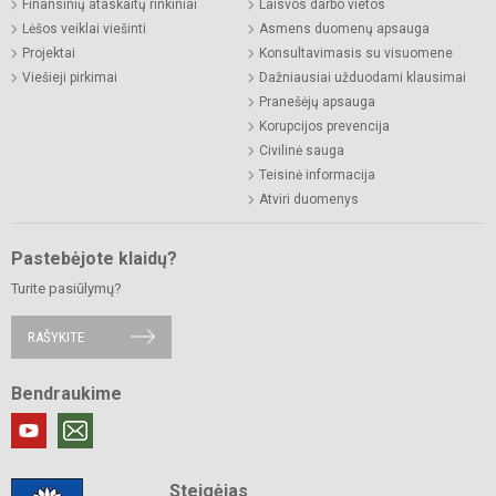
Finansinių ataskaitų rinkiniai
Laisvos darbo vietos
Lėšos veiklai viešinti
Asmens duomenų apsauga
Projektai
Konsultavimasis su visuomene
Viešieji pirkimai
Dažniausiai užduodami klausimai
Pranešėjų apsauga
Korupcijos prevencija
Civilinė sauga
Teisinė informacija
Atviri duomenys
Pastebėjote klaidų?
Turite pasiūlymų?
RAŠYKITE
Bendraukime
Steigėjas