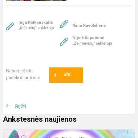
Inga Katkauskaitė
Rima Kavolėlienė
„Kiškučių“ auklėtoja
Nijolė Kupetienė
„Želmenėlių“ auklėtoja
Nepamirškite
4
AČIŪ
padėkoti autoriui
Grįžti
Ankstesnės naujienos
S