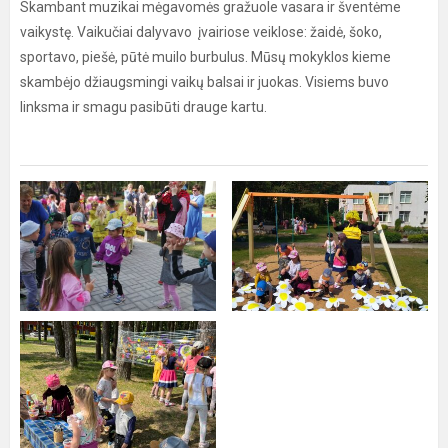
Skambant muzikai mėgavomės gražuole vasara ir šventėme
vaikystę. Vaikučiai dalyvavo įvairiose veiklose: žaidė, šoko,
sportavo, piešė, pūtė muilo burbulus. Mūsų mokyklos kieme
skambėjo džiaugsmingi vaikų balsai ir juokas. Visiems buvo
linksma ir smagu pasibūti drauge kartu.