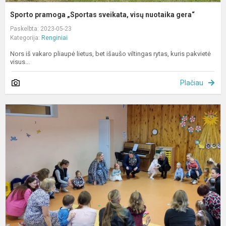
Sporto pramoga „Sportas sveikata, visų nuotaika gera“
Paskelbta: 2023-05-23
Kategorija:
Renginiai
Nors iš vakaro pliaupė lietus, bet išaušo viltingas rytas, kuris pakvietė
visus...
Plačiau
K
„
k
s
š
d