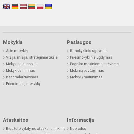
Mokykla
Paslaugos
Apie mokyklą
Ikimokyklinis ugdymas
Vizija, misija, strateginiai tikslai
Priešmokyklinis ugdymas
Mokyklos simboliai
Pagalba mokiniams ir tėvams
Mokyklos himnas
Mokinių pavėžėjimas
Bendradarbiavimas
Mokinių maitinimas
Priėmimas į mokyklą
Ataskaitos
Informacija
Biudžeto vykdymo ataskaitų rinkiniai
Nuorodos