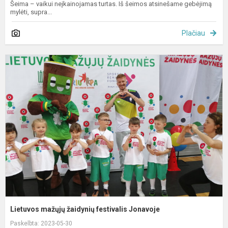
Šeima – vaikui neįkainojamas turtas. Iš šeimos atsinešame gebėjimą
mylėti, supra...
Plačiau
L
m
ž
f
J
Lietuvos mažųjų žaidynių festivalis Jonavoje
Paskelbta: 2023-05-30