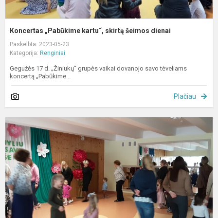
Koncertas „Pabūkime kartu“, skirtą šeimos dienai
Paskelbta: 2023-05-23
Kategorija:
Renginiai
Gegužės 17 d. „Žiniukų“ grupės vaikai dovanojo savo tėveliams
koncertą „Pabūkime...
Plačiau
M
T
v
š