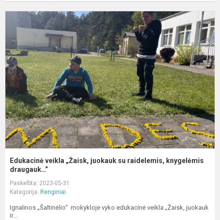
E
v
„
j
s
r
k
Edukacinė veikla „Žaisk, juokauk su raidelemis, knygelėmis
draugauk…”
Paskelbta: 2023-05-31
Kategorija:
Renginiai
Ignalinos „Šaltinėlio“ mokykloje vyko edukacinė veikla „Žaisk, juokauk
ir...