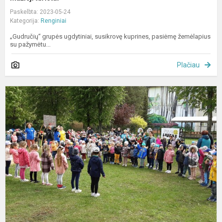
Paskelbta: 2023-05-24
Kategorija:
Renginiai
„Gudručių“ grupės ugdytiniai, susikrovę kuprines, pasiėmę žemėlapius
su pažymėtu...
Plačiau
S
p
„
s
v
n
g