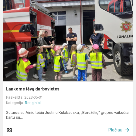
t
d
Lankome tėvų darbovietes
Paskelbta: 2023-05-31
Kategorija:
Renginiai
Sutarus su Ainio tėčiu Justinu Kulakausku, „Boružėlių“ grupės vaikučiai
kartu su...
Plačiau