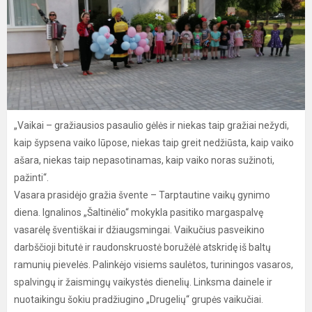
„Vaikai – gražiausios pasaulio gėlės ir niekas taip gražiai nežydi,
kaip šypsena vaiko lūpose, niekas taip greit nedžiūsta, kaip vaiko
ašara, niekas taip nepasotinamas, kaip vaiko noras sužinoti,
pažinti“.
Vasara prasidėjo gražia švente – Tarptautine vaikų gynimo
diena. Ignalinos „Šaltinėlio“ mokykla pasitiko margaspalvę
vasarėlę šventiškai ir džiaugsmingai. Vaikučius pasveikino
darbščioji bitutė ir raudonskruostė boružėlė atskridę iš baltų
ramunių pievelės. Palinkėjo visiems saulėtos, turiningos vasaros,
spalvingų ir žaismingų vaikystės dienelių. Linksma dainele ir
nuotaikingu šokiu pradžiugino „Drugelių“ grupės vaikučiai.