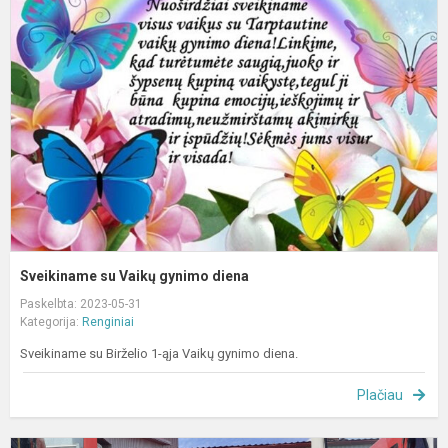
s
V
g
d
Sveikiname su Vaikų gynimo diena
Paskelbta: 2023-05-31
Kategorija:
Renginiai
Sveikiname su Birželio 1-ąja Vaikų gynimo diena.
Plačiau
L