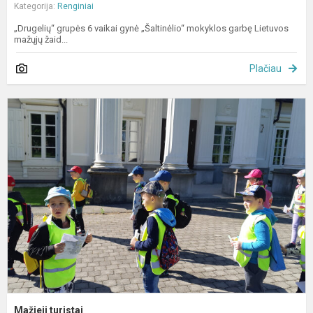
Kategorija:
Renginiai
„Drugelių“ grupės 6 vaikai gynė „Šaltinėlio“ mokyklos garbę Lietuvos
mažųjų žaid...
Plačiau
M
t
Mažieji turistai