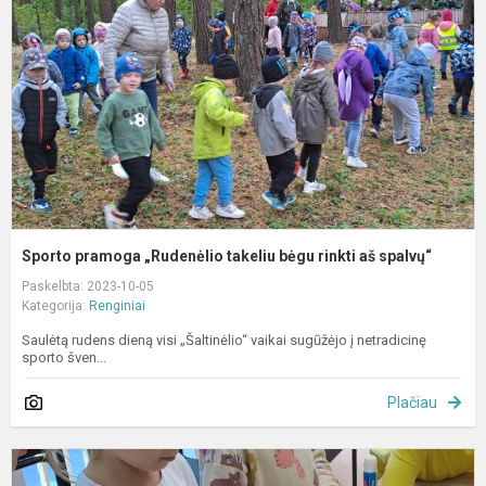
t
b
r
a
s
Sporto pramoga „Rudenėlio takeliu bėgu rinkti aš spalvų“
Paskelbta: 2023-10-05
Kategorija:
Renginiai
Saulėtą rudens dieną visi „Šaltinėlio“ vaikai sugūžėjo į netradicinę
sporto šven...
Plačiau
M
v