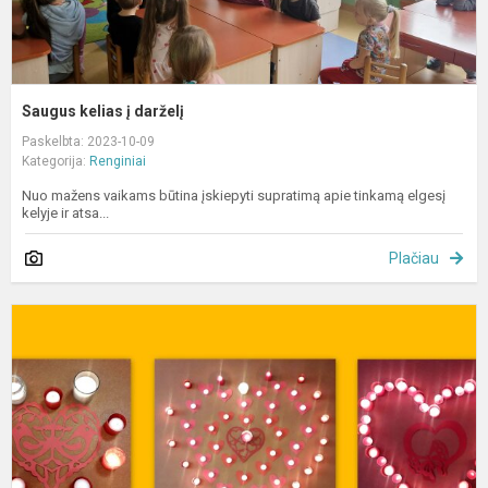
Saugus kelias į darželį
Paskelbta: 2023-10-09
Kategorija:
Renginiai
Nuo mažens vaikams būtina įskiepyti supratimą apie tinkamą elgesį
kelyje ir atsa...
Plačiau
O
d
p
u
ž