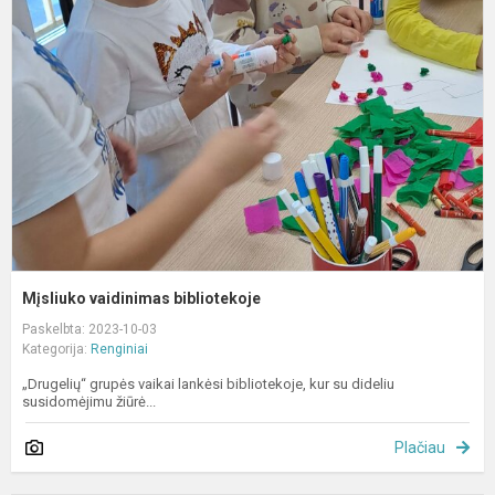
b
Mįsliuko vaidinimas bibliotekoje
Paskelbta: 2023-10-03
Kategorija:
Renginiai
„Drugelių“ grupės vaikai lankėsi bibliotekoje, kur su dideliu
susidomėjimu žiūrė...
Plačiau