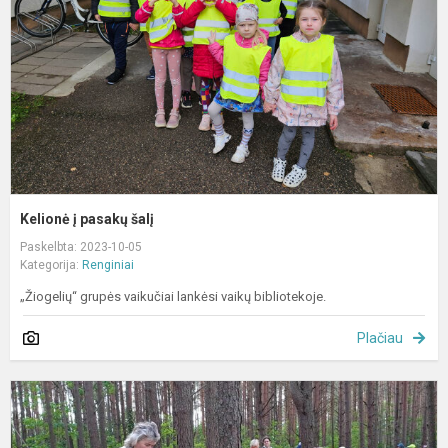
Kelionė į pasakų šalį
Paskelbta: 2023-10-05
Kategorija:
Renginiai
„Žiogelių“ grupės vaikučiai lankėsi vaikų bibliotekoje.
Plačiau
S
p
„