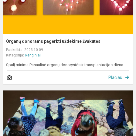
Organų donorams pagerbti uždekime žvakutes
Paskelbta: 2023-10-09
Kategorija:
Renginiai
Spalį minima Pasaulinė organų donorystės ir transplantacijos diena.
Plačiau
S
s
p
s
M