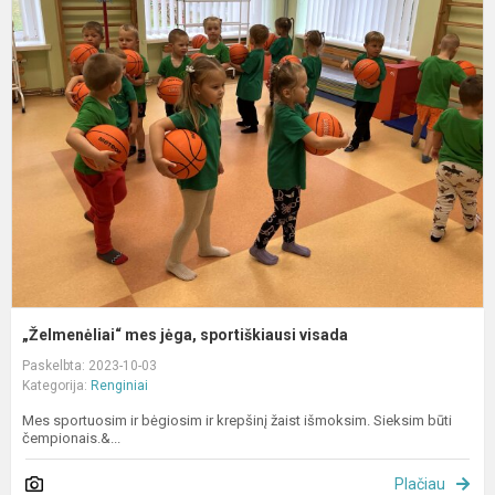
„
m
j
s
v
„Želmenėliai“ mes jėga, sportiškiausi visada
Paskelbta: 2023-10-03
Kategorija:
Renginiai
Mes sportuosim ir bėgiosim ir krepšinį žaist išmoksim. Sieksim būti
čempionais.&...
Plačiau