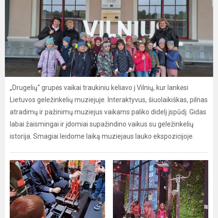
„Drugelių“ grupės vaikai traukiniu keliavo į Vilnių, kur lankėsi
Lietuvos geležinkelių muziejuje. Interaktyvus, šiuolaikiškas, pilnas
atradimų ir pažinimų muziejus vaikams paliko didelį įspūdį. Gidas
labai žaismingai ir įdomiai supažindino vaikus su geležinkelių
istorija. Smagiai leidome laiką muziejaus lauko ekspozicijoje.