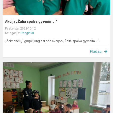
Akcija „Žalia spalva gyvenimui“
Paskelbta: 2023-10-12
Kategorija:
Renginiai
„Želmenėlių“ grupė jungiasi prie akcijos „Žalia spalva gyvenimui“.
Plačiau
S
k
į
d