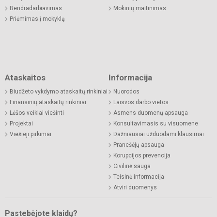
Bendradarbiavimas
Mokinių maitinimas
Priėmimas į mokyklą
Ataskaitos
Informacija
Biudžeto vykdymo ataskaitų rinkiniai
Nuorodos
Finansinių ataskaitų rinkiniai
Laisvos darbo vietos
Lėšos veiklai viešinti
Asmens duomenų apsauga
Projektai
Konsultavimasis su visuomene
Viešieji pirkimai
Dažniausiai užduodami klausimai
Pranešėjų apsauga
Korupcijos prevencija
Civilinė sauga
Teisinė informacija
Atviri duomenys
Pastebėjote klaidų?