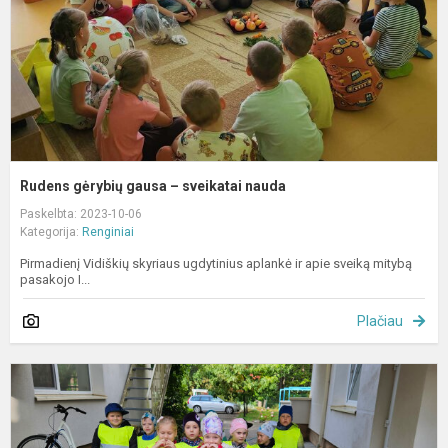
n
Rudens gėrybių gausa – sveikatai nauda
Paskelbta: 2023-10-06
Kategorija:
Renginiai
Pirmadienį Vidiškių skyriaus ugdytinius aplankė ir apie sveiką mitybą
pasakojo I...
Plačiau
K
į
p
š