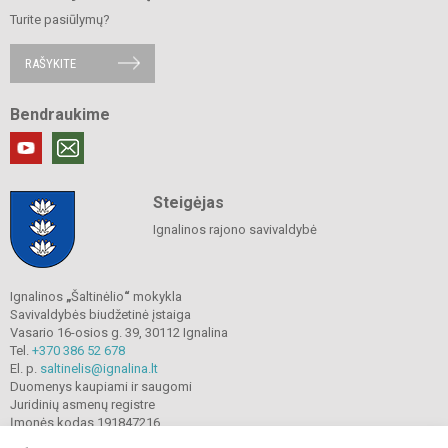
Turite pasiūlymų?
RAŠYKITE
Bendraukime
Steigėjas
Ignalinos rajono savivaldybė
Ignalinos
„
Šaltinėlio
“
mokykla
Savivaldybės biudžetinė įstaiga
Vasario 16-osios g. 39, 30112 Ignalina
Tel.
+370 386 52 678
El. p.
saltinelis@ignalina.lt
Duomenys kaupiami ir saugomi
Juridinių asmenų registre
Įmonės kodas 191847216