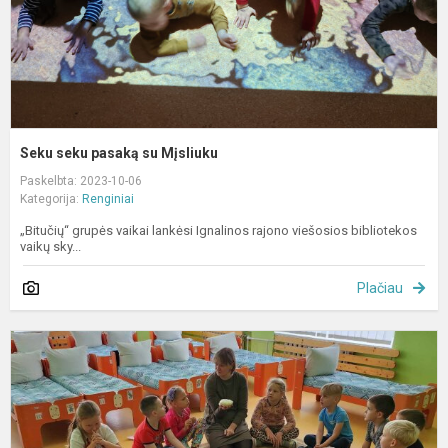
Seku seku pasaką su Mįsliuku
Paskelbta: 2023-10-06
Kategorija:
Renginiai
„Bitučių“ grupės vaikai lankėsi Ignalinos rajono viešosios bibliotekos
vaikų sky...
Plačiau
R
g
g
–
s