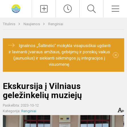
Paieška
Men
Titulinis
Naujienos
Renginiai
Ignalinos „Šaltinėlio“ mokykla visapusiškai ugdanti
ir lavinanti įvairaus amžiaus, gebėjimų ir poreikių vaikus
×
(jaunuolius) ir siekianti sėkmingos jų integracijos į
visuomenę.
Ekskursija į Vilniaus
geležinkelių muziejų
Paskelbta: 2023-10-12
Kategorija:
Renginiai