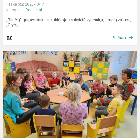
Paskelbta: 2023-10-17
Kategorija:
Renginiai
„Bitučių“ grupės vaikai ir auklėtojos sukvietė vyresniųjų grupių vaikus į
„Grybų...
Plačiau
S
v
„
ir
j