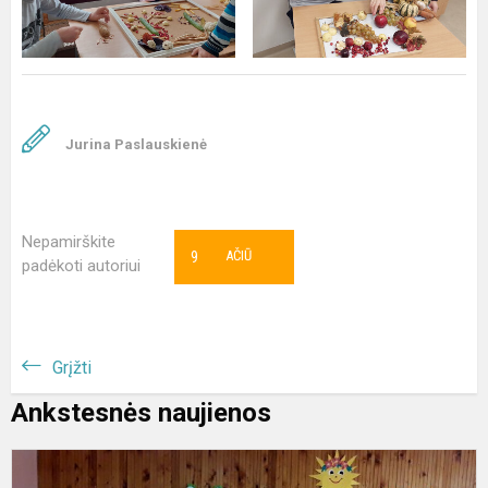
Jurina Paslauskienė
Nepamirškite
9
AČIŪ
padėkoti autoriui
Grįžti
Ankstesnės naujienos
M
g