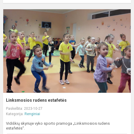
L
r
e
Linksmosios rudens estafetės
Paskelbta: 2023-10-27
Kategorija:
Renginiai
Vidiškių skyriuje vyko sporto pramoga „Linksmosios rudens
estafetės“.