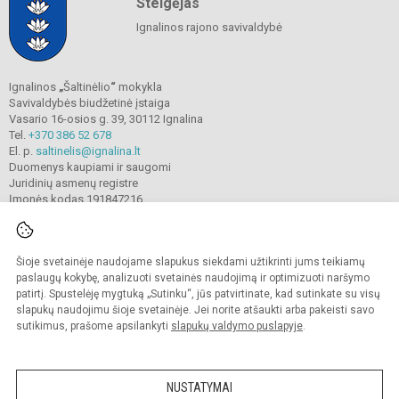
Steigėjas
Ignalinos rajono savivaldybė
Ignalinos
„
Šaltinėlio
“
mokykla
Savivaldybės biudžetinė įstaiga
Vasario 16-osios g. 39, 30112 Ignalina
Tel.
+370 386 52 678
El. p.
saltinelis@ignalina.lt
Duomenys kaupiami ir saugomi
Juridinių asmenų registre
Įmonės kodas 191847216
Šioje svetainėje naudojame slapukus siekdami užtikrinti jums teikiamų
© 2022. Ignalinos
„
Šaltinėlio
“
mokykla. Visos teisės saugomos.
Kopijuoti turinį be raštiško gimnazijos sutikimo griežtai draudžiama.
paslaugų kokybę, analizuoti svetainės naudojimą ir optimizuoti naršymo
patirtį. Spustelėję mygtuką „Sutinku“, jūs patvirtinate, kad sutinkate su visų
Prieinamumo paraiška
Slapukų valdymas
slapukų naudojimu šioje svetainėje. Jei norite atšaukti arba pakeisti savo
sutikimus, prašome apsilankyti
slapukų valdymo puslapyje
.
Sumanus būdas atnaujinti
mokyklos interneto
svetainę
NUSTATYMAI