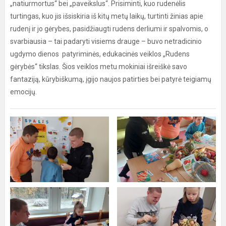
„natiurmortus“ bei „paveikslus“. Prisiminti, kuo rudenėlis
turtingas, kuo jis išsiskiria iš kitų metų laikų, turtinti žinias apie
rudenį ir jo gėrybes, pasidžiaugti rudens derliumi ir spalvomis, o
svarbiausia – tai padaryti visiems drauge – buvo netradicinio
ugdymo dienos patyriminės, edukacinės veiklos „Rudens
gėrybės“ tikslas. Šios veiklos metu mokiniai išreiškė savo
fantaziją, kūrybiškumą, įgijo naujos patirties bei patyrė teigiamų
emocijų.