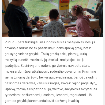
Ruduo – pats turtingiausias ir dosniausias metų laikas, nes jis
dovanoja mums ne tik pasakišką rudens spalvų grožį, bet ir
gausybę rudens gėrybių. Tokių gražių, tokių įdomių, kurių į
mokyklą sunešė mokiniai, jų tėveliai, mokytojos bei jų
padėjėjos. Susirinkę prie rudens gėrybėmis nukrauto stalo,
mokiniai domėjosi atkeliavusio rudenėlio dovanomis. Prisiminė
jiems žinomų daržovių bei vaisių pavadinimus, bandė pavadinti
nežinomas daržoves, vaisius ir uogas, svėrė ir lygino pagal dydį,
spalvą, formą. Susipažino su jų įvairove, savybėmis aktyviai jas
tyrinėdami: apžiūrėdami, uosdami, liesdami, ragaudami. ...Iš
gamtos gėrybių kūrė mandalas, iš daržovių ir vaisių