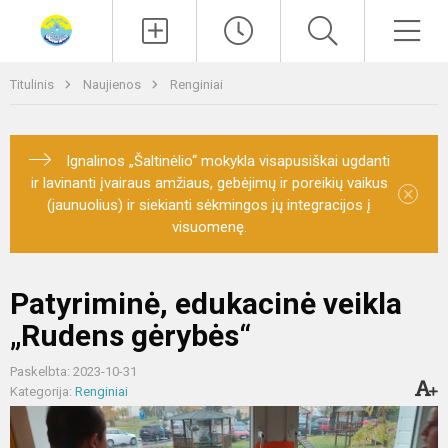
Paieška
Men
Titulinis
Naujienos
Renginiai
Ignalinos „Šaltinėlio“ mokykla visapusiškai ugdanti
ir lavinanti įvairaus amžiaus, gebėjimų ir poreikių vaikus
×
(jaunuolius) ir siekianti sėkmingos jų integracijos į
visuomenę.
Patyriminė, edukacinė veikla
„Rudens gėrybės“
Paskelbta: 2023-10-31
Kategorija:
Renginiai