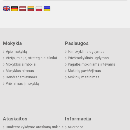
Mokykla
Paslaugos
Apie mokyklą
Ikimokyklinis ugdymas
Vizija, misija, strateginiai tikslai
Priešmokyklinis ugdymas
Mokyklos simboliai
Pagalba mokiniams ir tėvams
Mokyklos himnas
Mokinių pavėžėjimas
Bendradarbiavimas
Mokinių maitinimas
Priėmimas į mokyklą
Ataskaitos
Informacija
Biudžeto vykdymo ataskaitų rinkiniai
Nuorodos