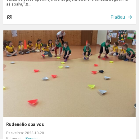
aš spalvų“.&...
Plačiau
R
s
Rudenėlio spalvos
Paskelbta: 2023-10-20
Kategorija:
Renginiai