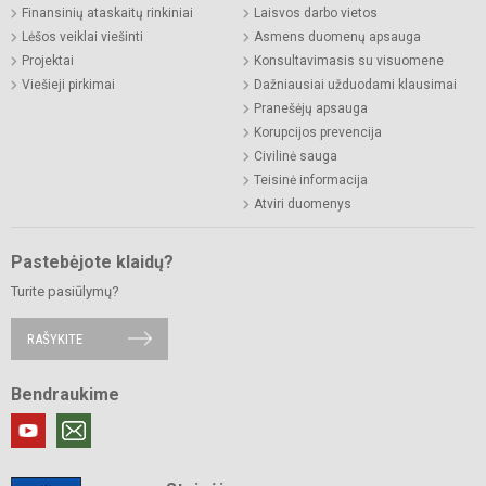
Finansinių ataskaitų rinkiniai
Laisvos darbo vietos
Lėšos veiklai viešinti
Asmens duomenų apsauga
Projektai
Konsultavimasis su visuomene
Viešieji pirkimai
Dažniausiai užduodami klausimai
Pranešėjų apsauga
Korupcijos prevencija
Civilinė sauga
Teisinė informacija
Atviri duomenys
Pastebėjote klaidų?
Turite pasiūlymų?
RAŠYKITE
Bendraukime