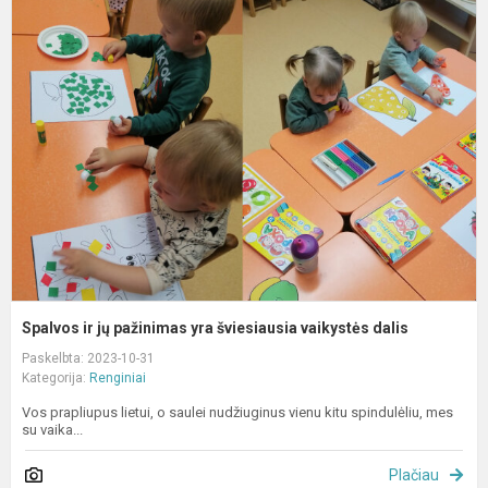
S
ir
j
p
y
š
v
d
Spalvos ir jų pažinimas yra šviesiausia vaikystės dalis
Paskelbta: 2023-10-31
Kategorija:
Renginiai
Vos prapliupus lietui, o saulei nudžiuginus vienu kitu spindulėliu, mes
su vaika...
Plačiau