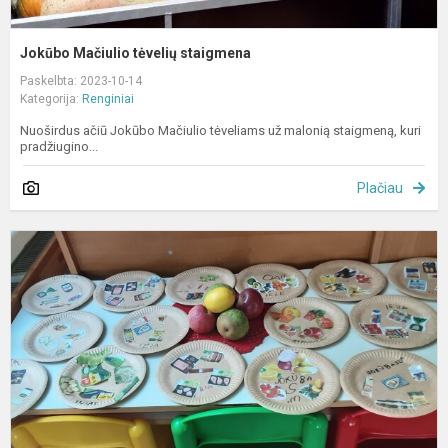
Jokūbo Mačiulio tėvelių staigmena
Paskelbta: 2023-10-14
Kategorija:
Renginiai
Nuoširdus ačiū Jokūbo Mačiulio tėveliams už malonią staigmeną, kuri
pradžiugino...
Plačiau
E
u
„
ir
u
–
s
s