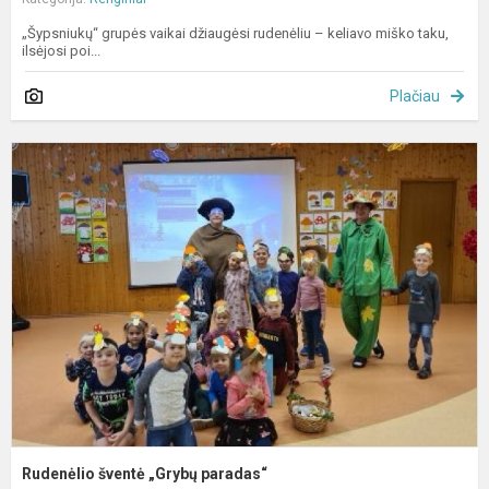
„Šypsniukų“ grupės vaikai džiaugėsi rudenėliu – keliavo miško taku,
ilsėjosi poi...
Plačiau
R
š
„
p
Rudenėlio šventė „Grybų paradas“