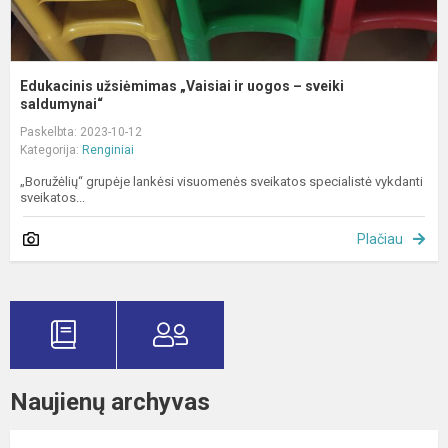
Edukacinis užsiėmimas „Vaisiai ir uogos – sveiki
saldumynai“
Paskelbta: 2023-10-12
Kategorija:
Renginiai
„Boružėlių“ grupėje lankėsi visuomenės sveikatos specialistė vykdanti
sveikatos...
Plačiau
Naujienų archyvas