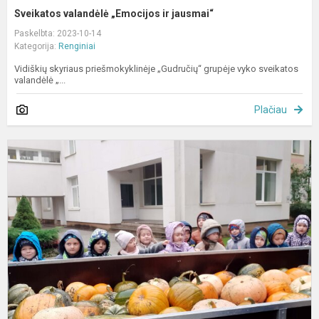
Sveikatos valandėlė „Emocijos ir jausmai“
Paskelbta: 2023-10-14
Kategorija:
Renginiai
Vidiškių skyriaus priešmokyklinėje „Gudručių“ grupėje vyko sveikatos
valandėlė „...
Plačiau
J
M
t
s