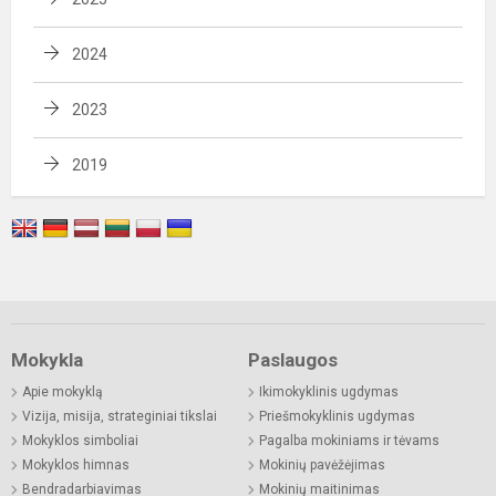
2024
2023
2019
Mokykla
Paslaugos
Apie mokyklą
Ikimokyklinis ugdymas
Vizija, misija, strateginiai tikslai
Priešmokyklinis ugdymas
Mokyklos simboliai
Pagalba mokiniams ir tėvams
Mokyklos himnas
Mokinių pavėžėjimas
Bendradarbiavimas
Mokinių maitinimas