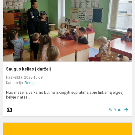
d
Saugus kelias į darželį
Paskelbta: 2023-10-09
Kategorija:
Renginiai
Nuo mažens vaikams būtina įskiepyti supratimą apie tinkamą elgesį
kelyje ir atsa...
Plačiau
O
d