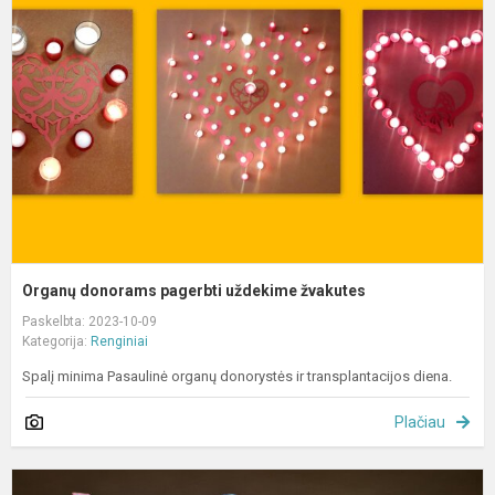
p
u
ž
Organų donorams pagerbti uždekime žvakutes
Paskelbta: 2023-10-09
Kategorija:
Renginiai
Spalį minima Pasaulinė organų donorystės ir transplantacijos diena.
Plačiau
S