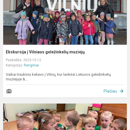
Ekskursija į Vilniaus geležinkelių muziejų
Paskelbta: 2023-10-12
Kategorija:
Renginiai
Vaikai traukiniu keliavo į Vilnių, kur lankėsi Lietuvos geležinkelių
muziejuje.&...
Plačiau
A
„
s
g