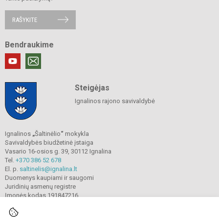
RAŠYKITE
Bendraukime
Steigėjas
Ignalinos rajono savivaldybė
Ignalinos
„
Šaltinėlio
“
mokykla
Savivaldybės biudžetinė įstaiga
Vasario 16-osios g. 39, 30112 Ignalina
Tel.
+370 386 52 678
El. p.
saltinelis@ignalina.lt
Duomenys kaupiami ir saugomi
Juridinių asmenų registre
Įmonės kodas 191847216