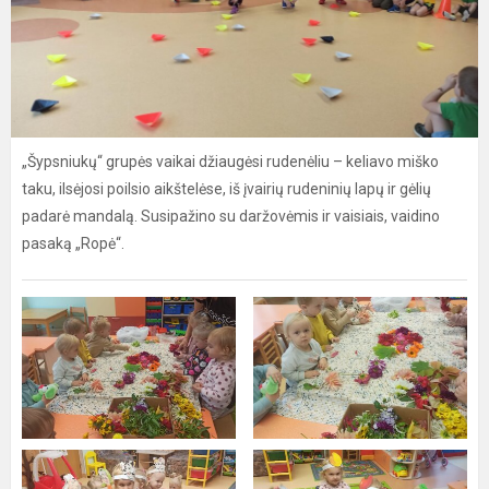
„Šypsniukų“ grupės vaikai džiaugėsi rudenėliu – keliavo miško
taku, ilsėjosi poilsio aikštelėse, iš įvairių rudeninių lapų ir gėlių
padarė mandalą. Susipažino su daržovėmis ir vaisiais, vaidino
pasaką „Ropė“.