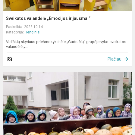
Sveikatos valandėlė „Emocijos ir jausmai“
Paskelbta: 2023-10-14
Kategorija:
Renginiai
Vidiškių skyriaus priešmokyklinėje „Gudručių“ grupėje vyko sveikatos
valandėlė „...
Plačiau
J
M
t
s