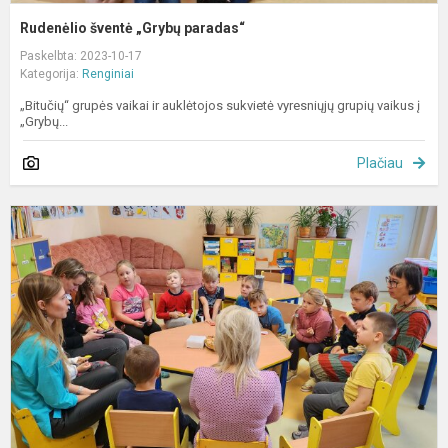
Rudenėlio šventė „Grybų paradas“
Paskelbta: 2023-10-17
Kategorija:
Renginiai
„Bitučių“ grupės vaikai ir auklėtojos sukvietė vyresniųjų grupių vaikus į
„Grybų...
Plačiau
S
v
„
ir
j