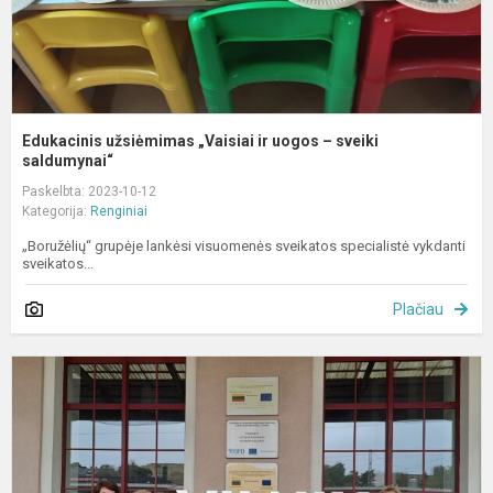
s
Edukacinis užsiėmimas „Vaisiai ir uogos – sveiki
saldumynai“
Paskelbta: 2023-10-12
Kategorija:
Renginiai
„Boružėlių“ grupėje lankėsi visuomenės sveikatos specialistė vykdanti
sveikatos...
Plačiau
E
į
V
g
m