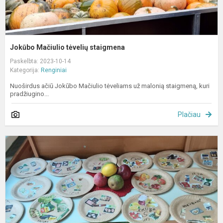
Jokūbo Mačiulio tėvelių staigmena
Paskelbta: 2023-10-14
Kategorija:
Renginiai
Nuoširdus ačiū Jokūbo Mačiulio tėveliams už malonią staigmeną, kuri
pradžiugino...
Plačiau
E
u
„
ir
u
–
s