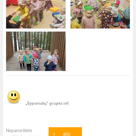
„Šypsniukų“ grupės inf.
Nepamirškite
1
AČIŪ