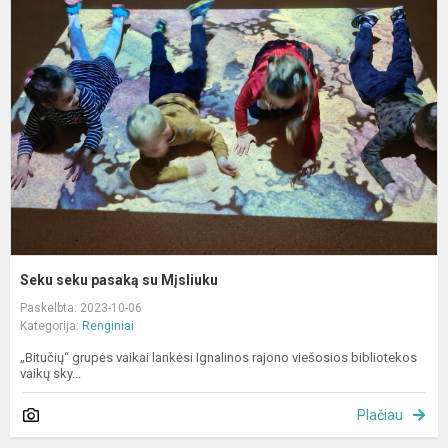
s
p
s
M
Seku seku pasaką su Mįsliuku
Paskelbta: 2023-10-06
Kategorija:
Renginiai
„Bitučių“ grupės vaikai lankėsi Ignalinos rajono viešosios bibliotekos
vaikų sky...
Plačiau