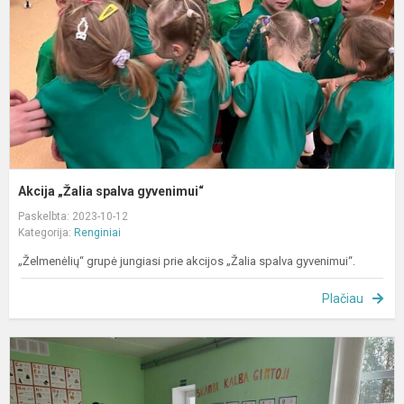
Akcija „Žalia spalva gyvenimui“
Paskelbta: 2023-10-12
Kategorija:
Renginiai
„Želmenėlių“ grupė jungiasi prie akcijos „Žalia spalva gyvenimui“.
Plačiau
S
k
į