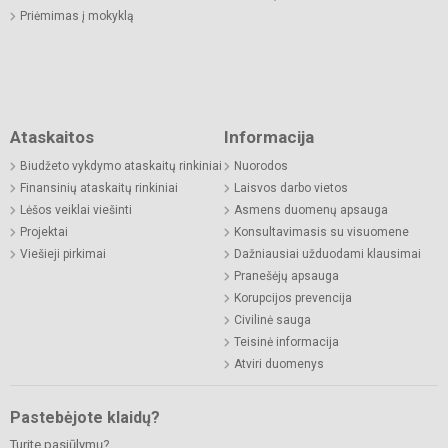
Priėmimas į mokyklą
Ataskaitos
Informacija
Biudžeto vykdymo ataskaitų rinkiniai
Nuorodos
Finansinių ataskaitų rinkiniai
Laisvos darbo vietos
Lėšos veiklai viešinti
Asmens duomenų apsauga
Projektai
Konsultavimasis su visuomene
Viešieji pirkimai
Dažniausiai užduodami klausimai
Pranešėjų apsauga
Korupcijos prevencija
Civilinė sauga
Teisinė informacija
Atviri duomenys
Pastebėjote klaidų?
Turite pasiūlymų?