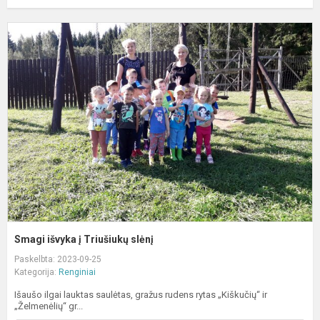
S
i
į
T
s
Smagi išvyka į Triušiukų slėnį
Paskelbta: 2023-09-25
Kategorija:
Renginiai
Išaušo ilgai lauktas saulėtas, gražus rudens rytas „Kiškučių“ ir
„Želmenėlių“ gr...