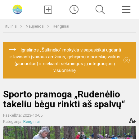
Paieška
Men
Titulinis
Naujienos
Renginiai
Ignalinos „Šaltinėlio“ mokykla visapusiškai ugdanti
ir lavinanti įvairaus amžiaus, gebėjimų ir poreikių vaikus
×
(jaunuolius) ir siekianti sėkmingos jų integracijos į
visuomenę.
Sporto pramoga „Rudenėlio
takeliu bėgu rinkti aš spalvų“
Paskelbta: 2023-10-05
Kategorija:
Renginiai