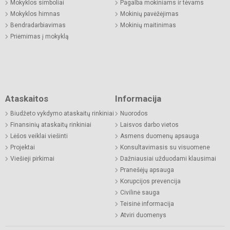
Mokyklos simboliai
Pagalba mokiniams ir tėvams
Mokyklos himnas
Mokinių pavėžėjimas
Bendradarbiavimas
Mokinių maitinimas
Priėmimas į mokyklą
Ataskaitos
Informacija
Biudžeto vykdymo ataskaitų rinkiniai
Nuorodos
Finansinių ataskaitų rinkiniai
Laisvos darbo vietos
Lėšos veiklai viešinti
Asmens duomenų apsauga
Projektai
Konsultavimasis su visuomene
Viešieji pirkimai
Dažniausiai užduodami klausimai
Pranešėjų apsauga
Korupcijos prevencija
Civilinė sauga
Teisinė informacija
Atviri duomenys