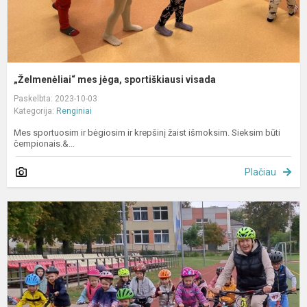
„Želmenėliai“ mes jėga, sportiškiausi visada
Paskelbta: 2023-10-03
Kategorija:
Renginiai
Mes sportuosim ir bėgiosim ir krepšinį žaist išmoksim. Sieksim būti
čempionais.&...
Plačiau
S
k
–
l
v