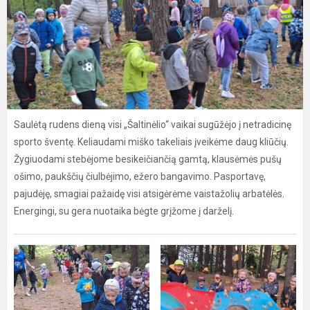
Saulėtą rudens dieną visi „Šaltinėlio“ vaikai sugūžėjo į netradicinę
sporto šventę. Keliaudami miško takeliais įveikėme daug kliūčių.
Žygiuodami stebėjome besikeičiančią gamtą, klausėmės pušų
ošimo, paukščių čiulbėjimo, ežero bangavimo. Pasportavę,
pajudėję, smagiai pažaidę visi atsigėrėme vaistažolių arbatėlės.
Energingi, su gera nuotaika bėgte grįžome į darželį.