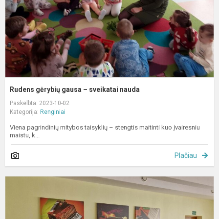
n
Rudens gėrybių gausa – sveikatai nauda
Paskelbta: 2023-10-02
Kategorija:
Renginiai
Viena pagrindinių mitybos taisyklių – stengtis maitinti kuo įvairesniu
maistu, k...
Plačiau
I
r
i
į