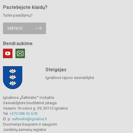
Pastebėjote klaidų?
Turite pasiūlymų?
RAŠYKITE
Bendraukime
Steigėjas
Ignalinos rajono savivaldybė
Ignalinos
„
Šaltinėlio
“
mokykla
Savivaldybės biudžetinė įstaiga
Vasario 16-osios g. 39, 30112 Ignalina
Tel.
+370 386 52 678
El. p.
saltinelis@ignalina.lt
Duomenys kaupiami ir saugomi
Juridinių asmenų registre