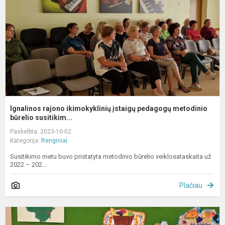
p
m
b.
Ignalinos rajono ikimokyklinių įstaigų pedagogų metodinio
būrelio susitikim...
Paskelbta: 2023-10-02
Kategorija:
Renginiai
Susitikimo metu buvo pristatyta metodinio būrelio veiklosataskaita už
2022 – 202...
Plačiau
S
s