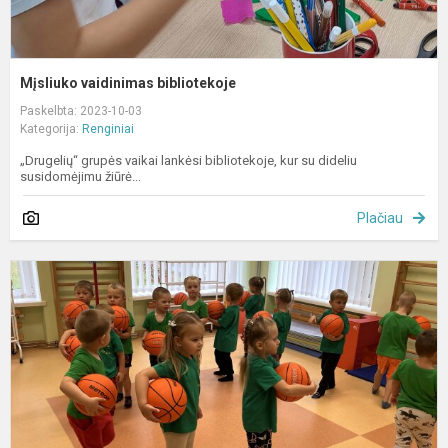
Mįsliuko vaidinimas bibliotekoje
Paskelbta: 2023-10-03
Kategorija:
Renginiai
„Drugelių“ grupės vaikai lankėsi bibliotekoje, kur su dideliu
susidomėjimu žiūrė...
Plačiau
„
m
j
s
v