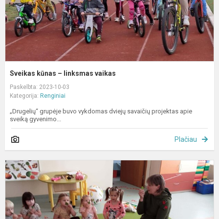
Sveikas kūnas – linksmas vaikas
Paskelbta: 2023-10-03
Kategorija:
Renginiai
„Drugelių“ grupėje buvo vykdomas dviejų savaičių projektas apie
sveiką gyvenimo...
Plačiau
R
g
g
–
s