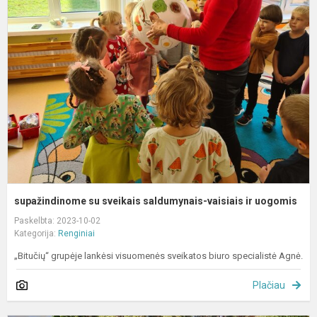
s
s
s
v
ir
u
supažindinome su sveikais saldumynais-vaisiais ir uogomis
Paskelbta: 2023-10-02
Kategorija:
Renginiai
„Bitučių“ grupėje lankėsi visuomenės sveikatos biuro specialistė Agnė.
Plačiau