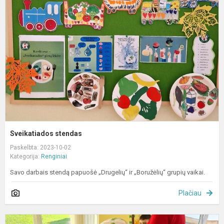
Sveikatiados stendas
Paskelbta: 2023-10-02
Kategorija:
Renginiai
Savo darbais stendą papuošė „Drugelių“ ir „Boružėlių“ grupių vaikai.
Plačiau
s