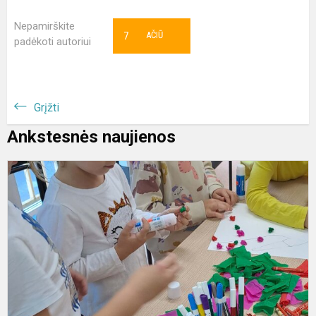
Nepamirškite
7
AČIŪ
padėkoti autoriui
Grįžti
Ankstesnės naujienos
M
v
b