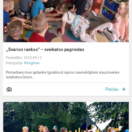
,,Švarios rankos” – sveikatos pagrindas
Paskelbta: 2023-09-12
Kategorija:
Renginiai
Pirmadienį mus aplankė Ignalinod rajono savivsldybės visuomenės
sveikatos biuro...
Plačiau
S
R