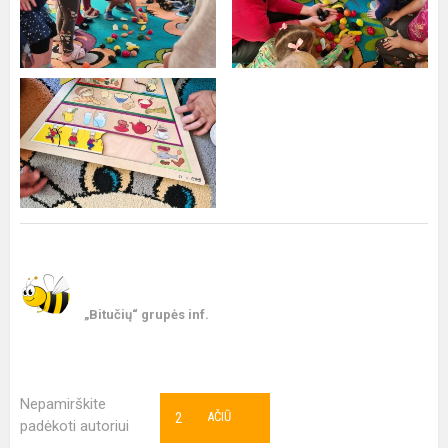
„Bitučių“ grupės inf.
Nepamirškite
2
AČIŪ
padėkoti autoriui