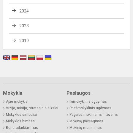
2024
2023
2019
Mokykla
Paslaugos
Apie mokyklą
Ikimokyklinis ugdymas
Vizija, misija, strateginiai tikslai
Priešmokyklinis ugdymas
Mokyklos simboliai
Pagalba mokiniams ir tėvams
Mokyklos himnas
Mokinių pavėžėjimas
Bendradarbiavimas
Mokinių maitinimas