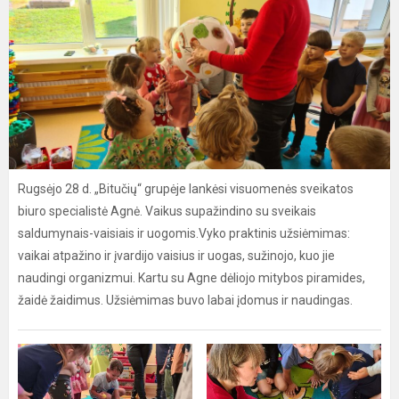
Rugsėjo 28 d. „Bitučių“ grupėje lankėsi visuomenės sveikatos
biuro specialistė Agnė. Vaikus supažindino su sveikais
saldumynais-vaisiais ir uogomis.Vyko praktinis užsiėmimas:
vaikai atpažino ir įvardijo vaisius ir uogas, sužinojo, kuo jie
naudingi organizmui. Kartu su Agne dėliojo mitybos piramides,
žaidė žaidimus. Užsiėmimas buvo labai įdomus ir naudingas.