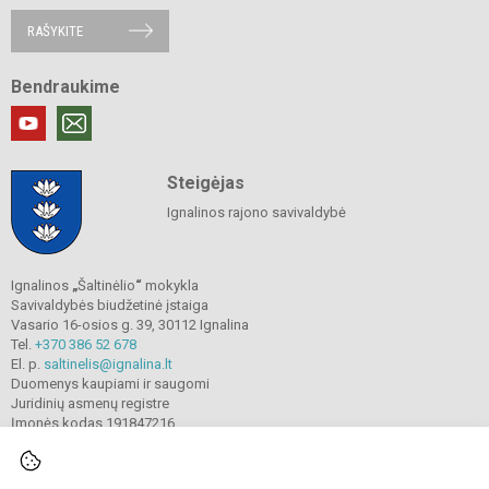
RAŠYKITE
Bendraukime
Steigėjas
Ignalinos rajono savivaldybė
Ignalinos
„
Šaltinėlio
“
mokykla
Savivaldybės biudžetinė įstaiga
Vasario 16-osios g. 39, 30112 Ignalina
Tel.
+370 386 52 678
El. p.
saltinelis@ignalina.lt
Duomenys kaupiami ir saugomi
Juridinių asmenų registre
Įmonės kodas 191847216