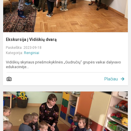
Ekskursija į Vidiškių dvarą
Paskelbta: 2023-09-18
Kategorija:
Renginiai
Vidiškių skyriaus priešmokyklinės „Gudručių“ grupės vaikai dalyvavo
edukacinėje...
Plačiau
,
r
–
s
p