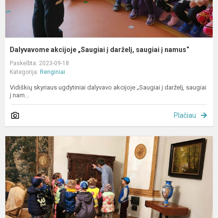
Dalyvavome akcijoje „Saugiai į darželį, saugiai į namus“
Paskelbta: 2023-09-18
Kategorija:
Renginiai
Vidiškių skyriaus ugdytiniai dalyvavo akcijoje „Saugiai į darželį, saugiai
į nam...
Plačiau
E
į
V
d