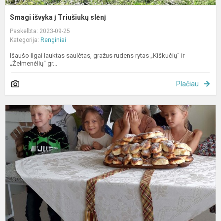
Smagi išvyka į Triušiukų slėnį
Paskelbta: 2023-09-25
Kategorija:
Renginiai
Išaušo ilgai lauktas saulėtas, gražus rudens rytas „Kiškučių“ ir
„Želmenėlių“ gr...
Plačiau
R
t
a
c