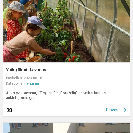
Vaikų ūkininkavimas
Paskelbta: 2023-08-16
Kategorija:
Renginiai
Ankstyvą pavasarį „Žiogelių“ ir „Boružėlių“ gr. vaikai kartu su
auklėtojomis gru...
Plačiau
E
v