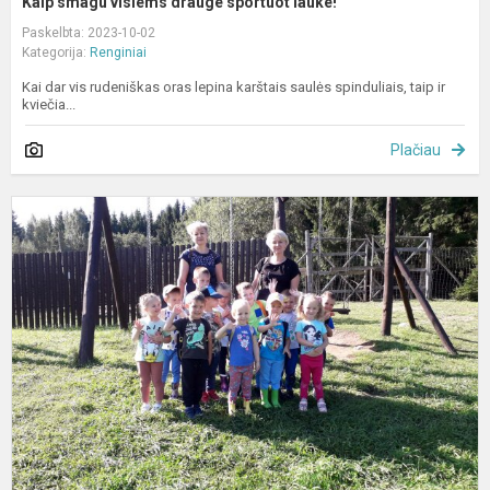
Kaip smagu visiems drauge sportuot lauke!
Paskelbta: 2023-10-02
Kategorija:
Renginiai
Kai dar vis rudeniškas oras lepina karštais saulės spinduliais, taip ir
kviečia...
Plačiau
S
i
į
T
s