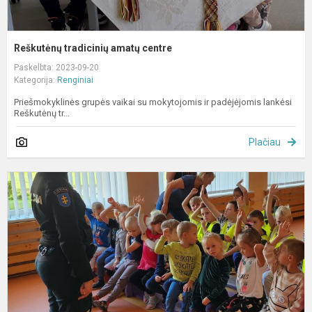
Reškutėnų tradicinių amatų centre
Paskelbta: 2023-09-20
Kategorija:
Renginiai
Priešmokyklinės grupės vaikai su mokytojomis ir padėjėjomis lankėsi
Reškutėnų tr...
Plačiau
D
a
„
į
d
s
į
n