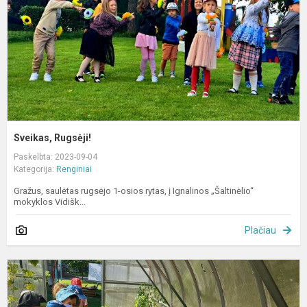
Sveikas, Rugsėji!
Paskelbta: 2023-09-04
Kategorija:
Renginiai
Gražus, saulėtas rugsėjo 1-osios rytas, į Ignalinos „Šaltinėlio“
mokyklos Vidišk...
Plačiau
V
ū