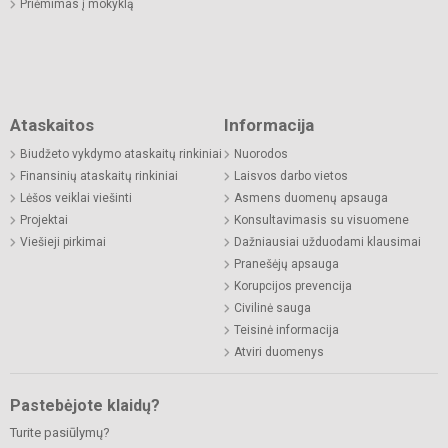
Priėmimas į mokyklą
Ataskaitos
Informacija
Biudžeto vykdymo ataskaitų rinkiniai
Nuorodos
Finansinių ataskaitų rinkiniai
Laisvos darbo vietos
Lėšos veiklai viešinti
Asmens duomenų apsauga
Projektai
Konsultavimasis su visuomene
Viešieji pirkimai
Dažniausiai užduodami klausimai
Pranešėjų apsauga
Korupcijos prevencija
Civilinė sauga
Teisinė informacija
Atviri duomenys
Pastebėjote klaidų?
Turite pasiūlymų?