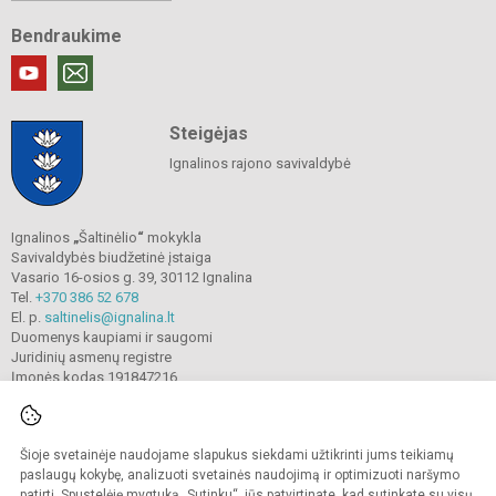
Bendraukime
Steigėjas
Ignalinos rajono savivaldybė
Ignalinos
„
Šaltinėlio
“
mokykla
Savivaldybės biudžetinė įstaiga
Vasario 16-osios g. 39, 30112 Ignalina
Tel.
+370 386 52 678
El. p.
saltinelis@ignalina.lt
Duomenys kaupiami ir saugomi
Juridinių asmenų registre
Įmonės kodas 191847216
Šioje svetainėje naudojame slapukus siekdami užtikrinti jums teikiamų
© 2022. Ignalinos
„
Šaltinėlio
“
mokykla. Visos teisės saugomos.
Kopijuoti turinį be raštiško gimnazijos sutikimo griežtai draudžiama.
paslaugų kokybę, analizuoti svetainės naudojimą ir optimizuoti naršymo
patirtį. Spustelėję mygtuką „Sutinku“, jūs patvirtinate, kad sutinkate su visų