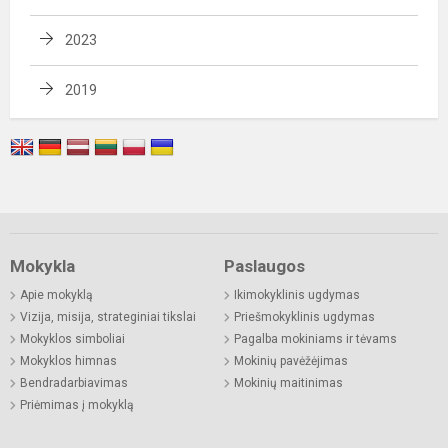
2023
2019
Mokykla
Paslaugos
Apie mokyklą
Ikimokyklinis ugdymas
Vizija, misija, strateginiai tikslai
Priešmokyklinis ugdymas
Mokyklos simboliai
Pagalba mokiniams ir tėvams
Mokyklos himnas
Mokinių pavėžėjimas
Bendradarbiavimas
Mokinių maitinimas
Priėmimas į mokyklą