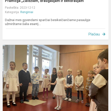
Pramoga „Žaidžiam, draugaujam ir bendraujam“
Paskelbta: 2023-12-12
Kategorija:
Renginiai
Dažnai mes gyvendami sparčiai besikeičiančiame pasaulyje
užmirštame šalia esantį...
Plačiau
G
s