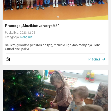
Pramoga „Muzikinė vaivorykštė“
Paskelbta: 2023-12-05
Kategorija:
Renginiai
Saulėtą gruodžio penktosios rytą, meninio ugdymo mokytoja Lionė
Gruodienė, pakvi...
Plačiau
L
K