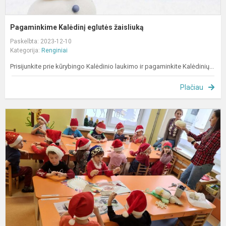
Pagaminkime Kalėdinį eglutės žaisliuką
Paskelbta: 2023-12-10
Kategorija:
Renginiai
Prisijunkite prie kūrybingo Kalėdinio laukimo ir pagaminkite Kalėdinių...
Plačiau
E
u
„
s