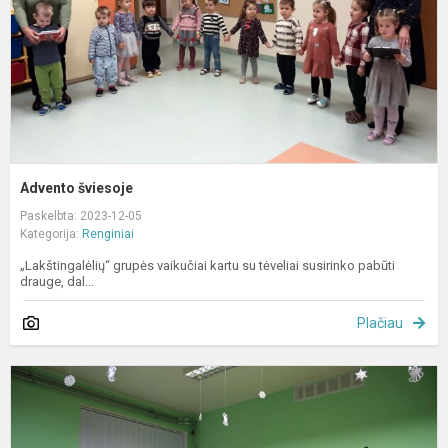
Advento šviesoje
Paskelbta: 2023-12-05
Kategorija:
Renginiai
„Lakštingalėlių“ grupės vaikučiai kartu su tėveliai susirinko pabūti
drauge, dal...
Plačiau
A
v