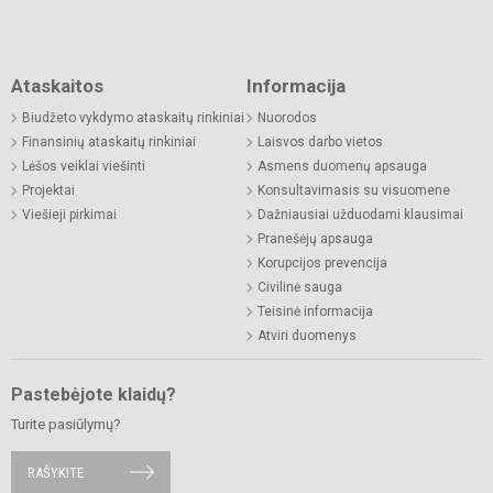
Ataskaitos
Informacija
Biudžeto vykdymo ataskaitų rinkiniai
Nuorodos
Finansinių ataskaitų rinkiniai
Laisvos darbo vietos
Lėšos veiklai viešinti
Asmens duomenų apsauga
Projektai
Konsultavimasis su visuomene
Viešieji pirkimai
Dažniausiai užduodami klausimai
Pranešėjų apsauga
Korupcijos prevencija
Civilinė sauga
Teisinė informacija
Atviri duomenys
Pastebėjote klaidų?
Turite pasiūlymų?
RAŠYKITE