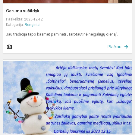
Gerumu sušildyk
Paskelbta: 2023-12-12
Kategorija:
Renginiai
Jau tradicija tapo kasmet paminėti „Tarptautinė neįgaliųjų dieną“.
Plačiau
P
K
e
ž