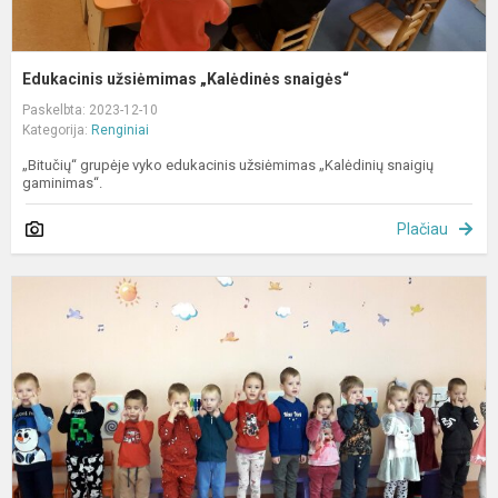
Edukacinis užsiėmimas „Kalėdinės snaigės“
Paskelbta: 2023-12-10
Kategorija:
Renginiai
„Bitučių“ grupėje vyko edukacinis užsiėmimas „Kalėdinių snaigių
gaminimas“.
Plačiau
P
„
v