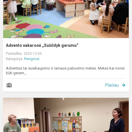
Advento vakaronė „Sušildyk gerumu“
Paskelbta: 2023-12-05
Kategorija:
Renginiai
Adventas tai susikaupimo ir ramaus pabuvimo metas. Metas kai norisi
būti geram,...
Plačiau
A
š