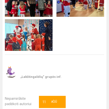
„Lakštingalėlių“ grupės inf.
Nepamirškite
11
AČIŪ
padėkoti autoriui