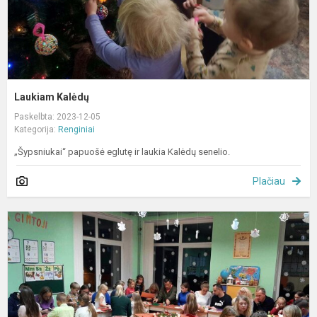
Laukiam Kalėdų
Paskelbta: 2023-12-05
Kategorija:
Renginiai
„Šypsniukai“ papuošė eglutę ir laukia Kalėdų senelio.
Plačiau
A
v
„
g