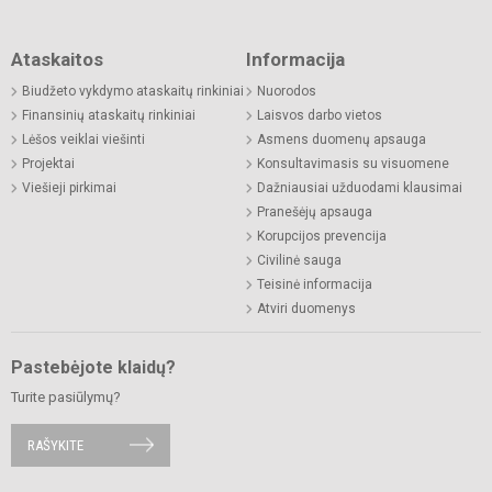
Ataskaitos
Informacija
Biudžeto vykdymo ataskaitų rinkiniai
Nuorodos
Finansinių ataskaitų rinkiniai
Laisvos darbo vietos
Lėšos veiklai viešinti
Asmens duomenų apsauga
Projektai
Konsultavimasis su visuomene
Viešieji pirkimai
Dažniausiai užduodami klausimai
Pranešėjų apsauga
Korupcijos prevencija
Civilinė sauga
Teisinė informacija
Atviri duomenys
Pastebėjote klaidų?
Turite pasiūlymų?
RAŠYKITE