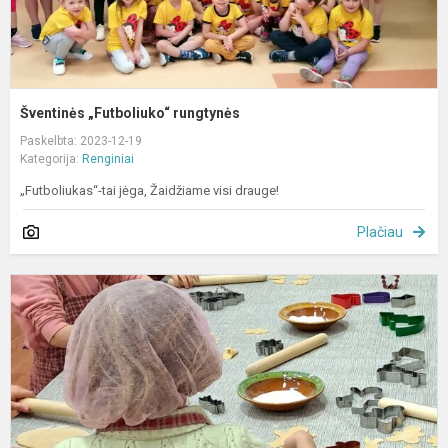
Šventinės „Futboliuko“ rungtynės
Paskelbta: 2023-12-19
Kategorija:
Renginiai
„Futboliukas“-tai jėga, Žaidžiame visi drauge!
Plačiau
D
K
l