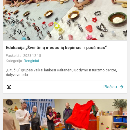
Edukacija „Šventinių meduolių kepimas ir puošimas“
Paskelbta: 2023-12-15
Kategorija:
Renginiai
„Bitučių“ grupės vaikai lankėsi Kaltanėnų ugdymo ir turizmo centre,
dalyvavo edu...
Plačiau
„
k
e