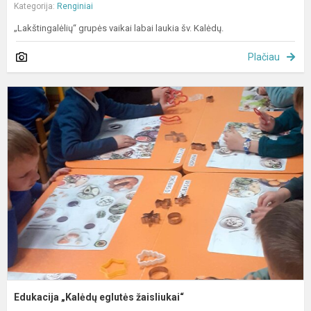
Kategorija:
Renginiai
„Lakštingalėlių“ grupės vaikai labai laukia šv. Kalėdų.
Plačiau
E
„
e
ž
Edukacija „Kalėdų eglutės žaisliukai“