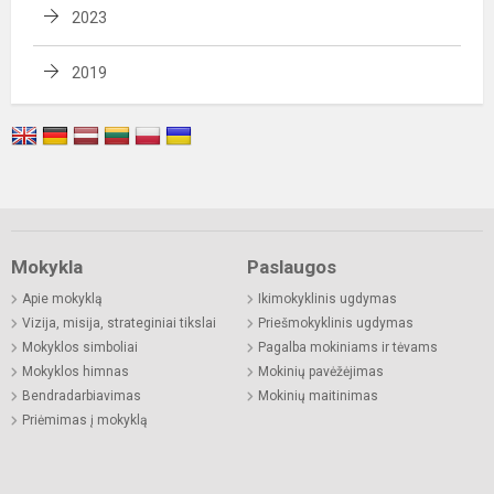
2023
2019
Mokykla
Paslaugos
Apie mokyklą
Ikimokyklinis ugdymas
Vizija, misija, strateginiai tikslai
Priešmokyklinis ugdymas
Mokyklos simboliai
Pagalba mokiniams ir tėvams
Mokyklos himnas
Mokinių pavėžėjimas
Bendradarbiavimas
Mokinių maitinimas
Priėmimas į mokyklą