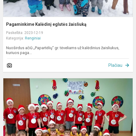
Pagaminkime Kalėdinį eglutės žaisliuką
Paskelbta: 2023-12-19
Kategorija:
Renginiai
Nuoširdus ačiū „Papartėlių“ gr. tėveliams už kalėdinius žaisliukus,
kuriuos paga...
Plačiau
Š
„
r