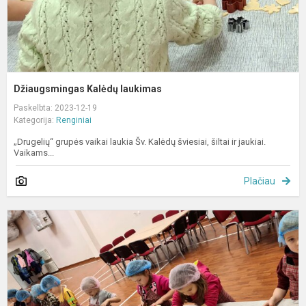
Džiaugsmingas Kalėdų laukimas
Paskelbta: 2023-12-19
Kategorija:
Renginiai
„Drugelių“ grupės vaikai laukia Šv. Kalėdų šviesiai, šiltai ir jaukiai.
Vaikams...
Plačiau
E
„
m
k
ir
p