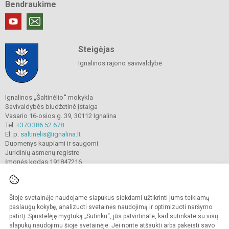
Bendraukime
Steigėjas
Ignalinos rajono savivaldybė
Ignalinos
„
Šaltinėlio
“
mokykla
Savivaldybės biudžetinė įstaiga
Vasario 16-osios g. 39, 30112 Ignalina
Tel.
+370 386 52 678
El. p.
saltinelis@ignalina.lt
Duomenys kaupiami ir saugomi
Juridinių asmenų registre
Įmonės kodas 191847216
Šioje svetainėje naudojame slapukus siekdami užtikrinti jums teikiamų
© 2022. Ignalinos
„
Šaltinėlio
“
mokykla. Visos teisės saugomos.
Kopijuoti turinį be raštiško gimnazijos sutikimo griežtai draudžiama.
paslaugų kokybę, analizuoti svetainės naudojimą ir optimizuoti naršymo
patirtį. Spustelėję mygtuką „Sutinku“, jūs patvirtinate, kad sutinkate su visų
Prieinamumo paraiška
Slapukų valdymas
slapukų naudojimu šioje svetainėje. Jei norite atšaukti arba pakeisti savo