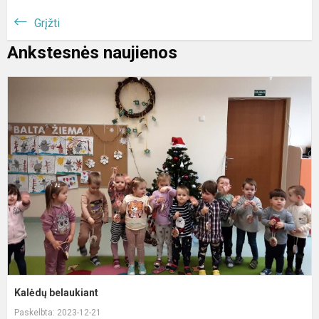
Grįžti
Ankstesnės naujienos
K
b
Kalėdų belaukiant
Paskelbta: 2023-12-21