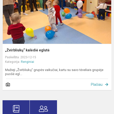
„Žvirbliukų“ kalėdiė eglutė
Paskelbta: 2023-12-15
Kategorija:
Renginiai
Mažieji „Žvirbliukų“ grupės vaikučiai, kartu su savo tėveliais grupėje
puošė egl...
Plačiau