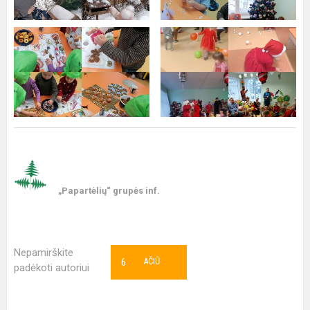
„Papartėlių“ grupės inf.
Nepamirškite
6
AČIŪ
padėkoti autoriui