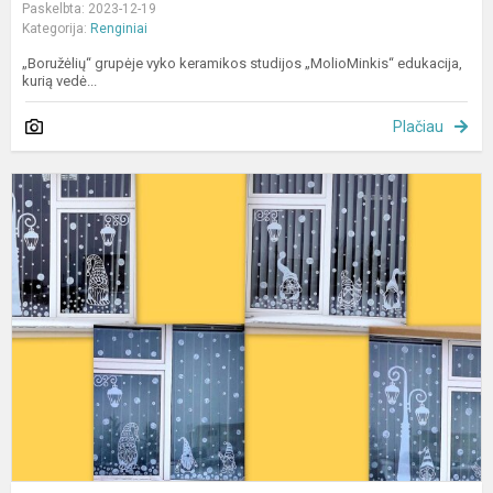
Paskelbta: 2023-12-19
Kategorija:
Renginiai
„Boružėlių“ grupėje vyko keramikos studijos „MolioMinkis“ edukacija,
kurią vedė...
Plačiau
M
p
„
k
ž
š