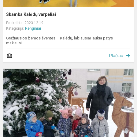
Skamba Kalėdų varpeliai
Paskelbta: 2023-12-19
Kategorija:
Renginiai
Gražiausios žiemos šventės – Kalėdų, labiausiai laukia patys
mažiausi.
Plačiau
P
K
e
ž