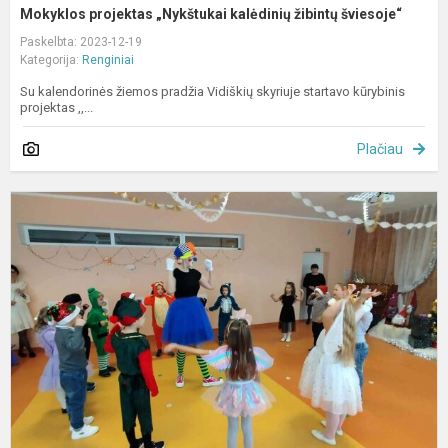
Mokyklos projektas „Nykštukai kalėdinių žibintų šviesoje“
Paskelbta: 2023-12-19
Kategorija:
Renginiai
Su kalendorinės žiemos pradžia Vidiškių skyriuje startavo kūrybinis
projektas ,,...
Plačiau
S
K
v