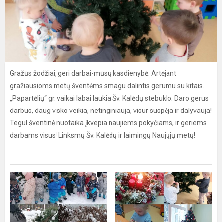
Gražūs žodžiai, geri darbai-mūsų kasdienybė. Artėjant
gražiausioms metų šventėms smagu dalintis gerumu su kitais.
„Papartėlių“ gr. vaikai labai laukia Šv. Kalėdų stebuklo. Daro gerus
darbus, daug visko veikia, netinginiauja, visur suspėja ir dalyvauja!
Tegul šventinė nuotaika įkvepia naujiems pokyčiams, ir geriems
darbams visus! Linksmų Šv. Kalėdų ir laimingų Naujųjų metų!