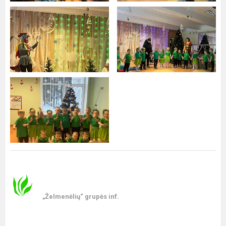
„Želmenėlių“ grupės inf.