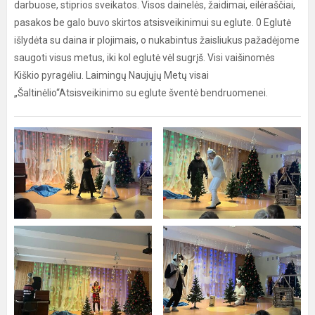
darbuose, stiprios sveikatos. Visos dainelės, žaidimai, eilėraščiai,
pasakos be galo buvo skirtos atsisveikinimui su eglute. 0 Eglutė
išlydėta su daina ir plojimais, o nukabintus žaisliukus pažadėjome
saugoti visus metus, iki kol eglutė vėl sugrįš. Visi vaišinomės
Kiškio pyragėliu. Laimingų Naujųjų Metų visai
„Šaltinėlio“Atsisveikinimo su eglute šventė bendruomenei.