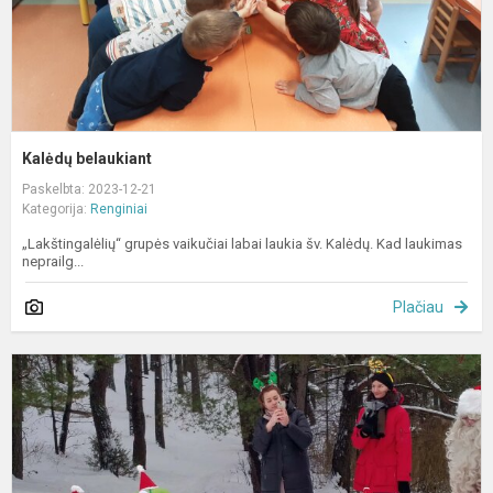
Kalėdų belaukiant
Paskelbta: 2023-12-21
Kategorija:
Renginiai
„Lakštingalėlių“ grupės vaikučiai labai laukia šv. Kalėdų. Kad laukimas
neprailg...
Plačiau
Į
v
p