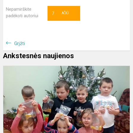
Nepamirškite
7
AČIŪ
padėkoti autoriui
Grįžti
Ankstesnės naujienos
Ž
l
e