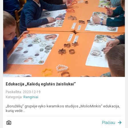
„
e
ž
Edukacija „Kalėdų eglutės žaisliukai“
Paskelbta: 2023-12-19
Kategorija:
Renginiai
„Boružėlių“ grupėje vyko keramikos studijos „MolioMinkis“ edukacija,
kurią vedė...
Plačiau