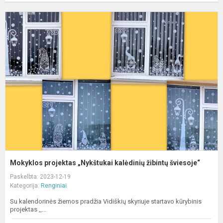
M
p
„
k
ž
š
Mokyklos projektas „Nykštukai kalėdinių žibintų šviesoje“
Paskelbta: 2023-12-19
Kategorija:
Renginiai
Su kalendorinės žiemos pradžia Vidiškių skyriuje startavo kūrybinis
projektas ,,...