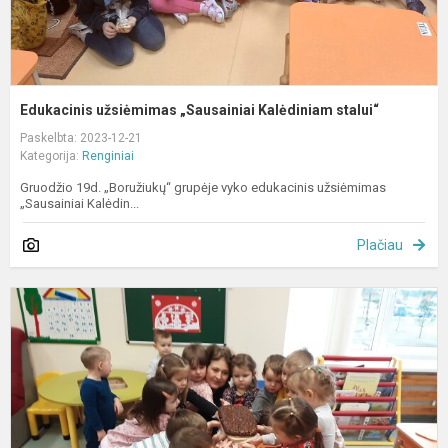
Edukacinis užsiėmimas „Sausainiai Kalėdiniam stalui“
Paskelbta: 2023-12-21
Kategorija:
Renginiai
Gruodžio 19d. „Boružiukų“ grupėje vyko edukacinis užsiėmimas
„Sausainiai Kalėdin...
Plačiau
K
b