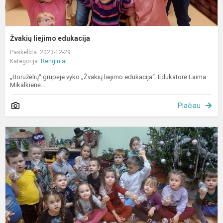
Žvakių liejimo edukacija
Paskelbta: 2023-12-29
Kategorija:
Renginiai
„Boružėlių“ grupėje vyko „Žvakių liejimo edukacija“. Edukatorė Laima
Mikalkienė...
Plačiau
E
u
„
K
s