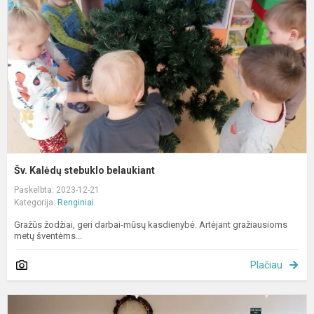
b
Šv. Kalėdų stebuklo belaukiant
Paskelbta: 2023-12-21
Kategorija:
Renginiai
Gražūs žodžiai, geri darbai-mūsų kasdienybė. Artėjant gražiausioms
metų šventėms...
Plačiau
K