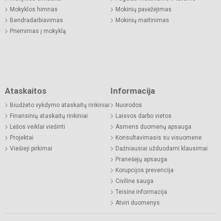
Mokyklos himnas
Mokinių pavėžėjimas
Bendradarbiavimas
Mokinių maitinimas
Priėmimas į mokyklą
Ataskaitos
Informacija
Biudžeto vykdymo ataskaitų rinkiniai
Nuorodos
Finansinių ataskaitų rinkiniai
Laisvos darbo vietos
Lėšos veiklai viešinti
Asmens duomenų apsauga
Projektai
Konsultavimasis su visuomene
Viešieji pirkimai
Dažniausiai užduodami klausimai
Pranešėjų apsauga
Korupcijos prevencija
Civilinė sauga
Teisinė informacija
Atviri duomenys