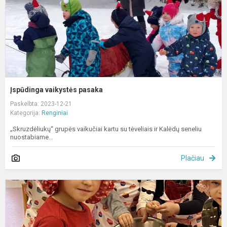
Įspūdinga vaikystės pasaka
Paskelbta: 2023-12-21
Kategorija:
Renginiai
„Skruzdėliukų“ grupės vaikučiai kartu su tėveliais ir Kalėdų seneliu
nuostabiame...
Plačiau
„
g
v
r