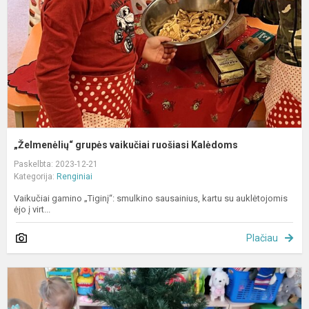
K
„Želmenėlių“ grupės vaikučiai ruošiasi Kalėdoms
Paskelbta: 2023-12-21
Kategorija:
Renginiai
Vaikučiai gamino „Tiginį“: smulkino sausainius, kartu su auklėtojomis
ėjo į virt...
Plačiau
Š
K
s