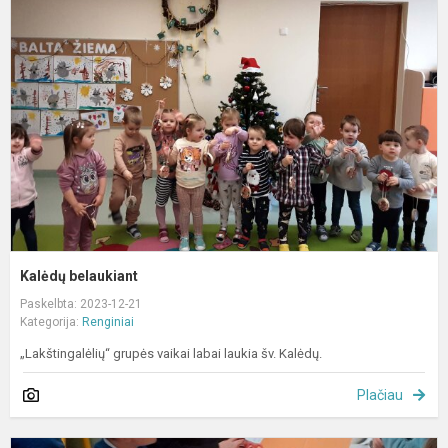
b
Kalėdų belaukiant
Paskelbta: 2023-12-21
Kategorija:
Renginiai
„Lakštingalėlių“ grupės vaikai labai laukia šv. Kalėdų.
Plačiau
E