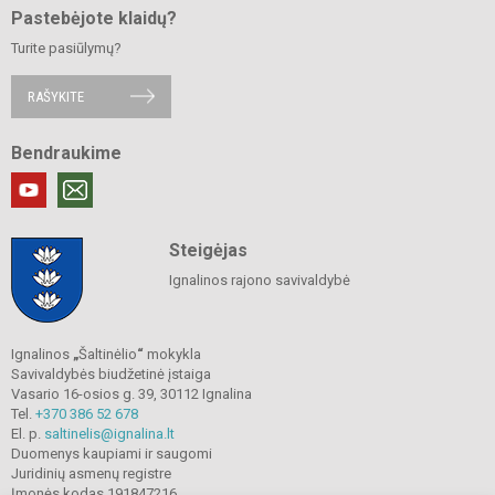
Pastebėjote klaidų?
Turite pasiūlymų?
RAŠYKITE
Bendraukime
Steigėjas
Ignalinos rajono savivaldybė
Ignalinos
„
Šaltinėlio
“
mokykla
Savivaldybės biudžetinė įstaiga
Vasario 16-osios g. 39, 30112 Ignalina
Tel.
+370 386 52 678
El. p.
saltinelis@ignalina.lt
Duomenys kaupiami ir saugomi
Juridinių asmenų registre
Įmonės kodas 191847216