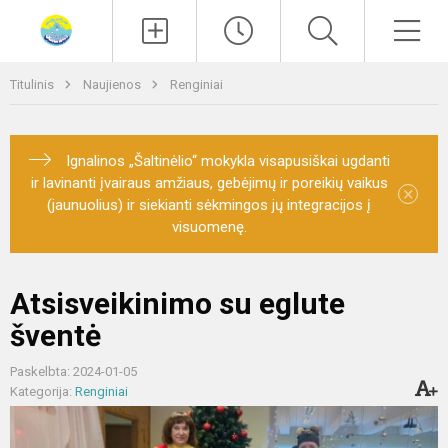
Paieška
Men
Titulinis
Naujienos
Renginiai
Ignalinos „Šaltinėlio“ mokykla visapusiškai ugdanti
ir lavinanti įvairaus amžiaus, gebėjimų ir poreikių vaikus
×
(jaunuolius) ir siekianti sėkmingos jų integracijos į
visuomenę.
Atsisveikinimo su eglute
šventė
Paskelbta: 2024-01-05
Kategorija:
Renginiai