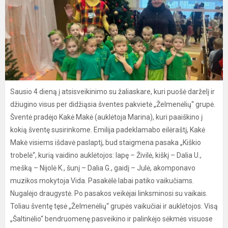
Sausio 4 dieną į atsisveikinimo su žaliaskare, kuri puošė darželį ir
džiugino visus per didžiąsia šventes pakvietė „Želmenėlių“ grupė.
Šventė pradėjo Kakė Makė (auklėtoja Marina), kuri paaiškino į
kokią šventę susirinkome. Emilija padeklamabo eilėraštį, Kakė
Makė visiems išdavė paslaptį, bud staigmena pasaka „Kiškio
trobelė“, kurią vaidino auklėtojos: lapę – Živilė, kiškį – Dalia U.,
mešką – Nijolė K., šunį – Dalia G., gaidį – Julė, akomponavo
muzikos mokytoja Vida. Pasakėlė labai patiko vaikučiams.
Nugalėjo draugystė. Po pasakos veikėjai linksminosi su vaikais.
Toliau šventę tęsė „Želmenėlių“ grupės vaikučiai ir auklėtojos. Visą
„Šaltinėlio“ bendruomenę pasveikino ir palinkėjo sėkmės visuose