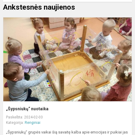
Ankstesnės naujienos
„
n
„Šypsniukų“ nuotaika
Paskelbta: 2024-02-03
Kategorija:
Renginiai
„Šypsniukų“ grupės vaikai šią savaitę kalba apie emocijas ir puikiai jas