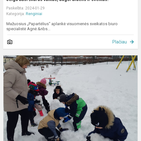
Paskelbta: 2024-01-29
Kategorija:
Renginiai
Mažuosius „Papartėlius“ aplankė visuomenės sveikatos biuro
specialistė Agnė.&nbs...
Plačiau
A
„
a
s