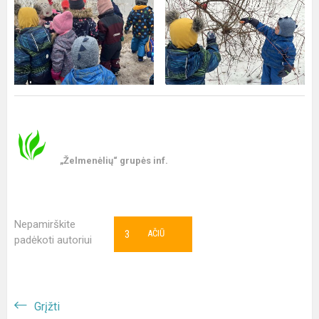
„Želmenėlių“ grupės inf.
Nepamirškite
3
AČIŪ
padėkoti autoriui
Grįžti