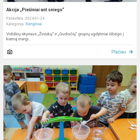
Akcija „Piešiniai ant sniego“
Paskelbta: 2024-01-24
Kategorija:
Renginiai
Vidiškių skyriaus „Žiniukų“ ir „Gudručių“ grupių ugdytiniai išbėgo į
kiemą margi...
Plačiau
P
k
s
v
l