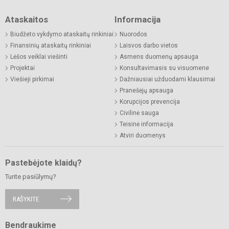
Ataskaitos
Informacija
Biudžeto vykdymo ataskaitų rinkiniai
Nuorodos
Finansinių ataskaitų rinkiniai
Laisvos darbo vietos
Lėšos veiklai viešinti
Asmens duomenų apsauga
Projektai
Konsultavimasis su visuomene
Viešieji pirkimai
Dažniausiai užduodami klausimai
Pranešėjų apsauga
Korupcijos prevencija
Civilinė sauga
Teisinė informacija
Atviri duomenys
Pastebėjote klaidų?
Turite pasiūlymų?
RAŠYKITE
Bendraukime