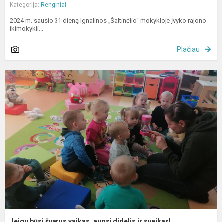
Kategorija:
Renginiai
2024 m. sausio 31 dieną Ignalinos „Šaltinėlio“ mokykloje įvyko rajono
ikimokykli...
Plačiau
J
b
š
v
a
d
ir
s
Jeigu būsi švarus vaikas, augsi didelis ir sveikas!