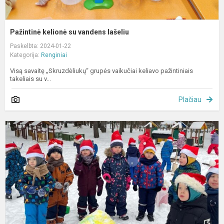
Pažintinė kelionė su vandens lašeliu
Paskelbta: 2024-01-22
Kategorija:
Renginiai
Visą savaitę „Skruzdėliukų“ grupės vaikučiai keliavo pažintiniais
takeliais su v...
Plačiau
K
j
v
š
s
n