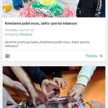
Kviečiame judėt visus, šaltis sportui nebaisus
Paskelbta: 2024-01-22
Kategorija:
Renginiai
Sportinė pramoga lauke „Kviečiame judėt visus, šaltis sportui
nebaisus“
Plačiau
S
l