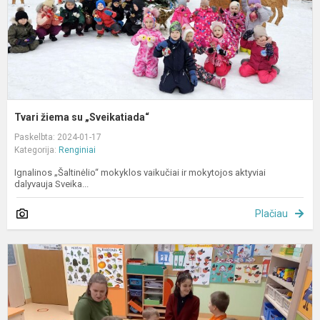
Tvari žiema su „Sveikatiada“
Paskelbta: 2024-01-17
Kategorija:
Renginiai
Ignalinos „Šaltinėlio“ mokyklos vaikučiai ir mokytojos aktyviai
dalyvauja Sveika...
Plačiau
A
e