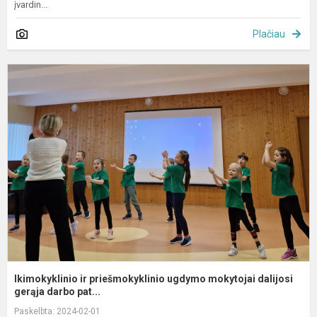
įvardin...
Plačiau
I
ir
p
u
m
da
Ikimokyklinio ir priešmokyklinio ugdymo mokytojai dalijosi
gerąja darbo pat...
Paskelbta: 2024-02-01