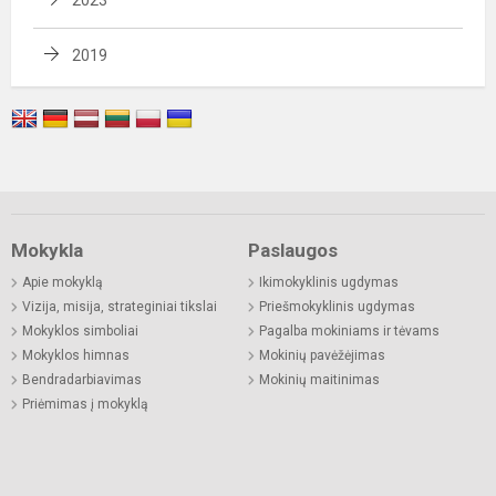
2019
Mokykla
Paslaugos
Apie mokyklą
Ikimokyklinis ugdymas
Vizija, misija, strateginiai tikslai
Priešmokyklinis ugdymas
Mokyklos simboliai
Pagalba mokiniams ir tėvams
Mokyklos himnas
Mokinių pavėžėjimas
Bendradarbiavimas
Mokinių maitinimas
Priėmimas į mokyklą