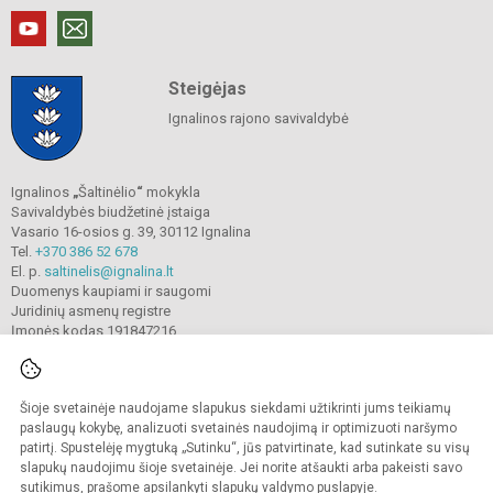
Steigėjas
Ignalinos rajono savivaldybė
Ignalinos
„
Šaltinėlio
“
mokykla
Savivaldybės biudžetinė įstaiga
Vasario 16-osios g. 39, 30112 Ignalina
Tel.
+370 386 52 678
El. p.
saltinelis@ignalina.lt
Duomenys kaupiami ir saugomi
Juridinių asmenų registre
Įmonės kodas 191847216
Šioje svetainėje naudojame slapukus siekdami užtikrinti jums teikiamų
© 2022. Ignalinos
„
Šaltinėlio
“
mokykla. Visos teisės saugomos.
Kopijuoti turinį be raštiško gimnazijos sutikimo griežtai draudžiama.
paslaugų kokybę, analizuoti svetainės naudojimą ir optimizuoti naršymo
patirtį. Spustelėję mygtuką „Sutinku“, jūs patvirtinate, kad sutinkate su visų
Prieinamumo paraiška
Slapukų valdymas
slapukų naudojimu šioje svetainėje. Jei norite atšaukti arba pakeisti savo
sutikimus, prašome apsilankyti
slapukų valdymo puslapyje
.