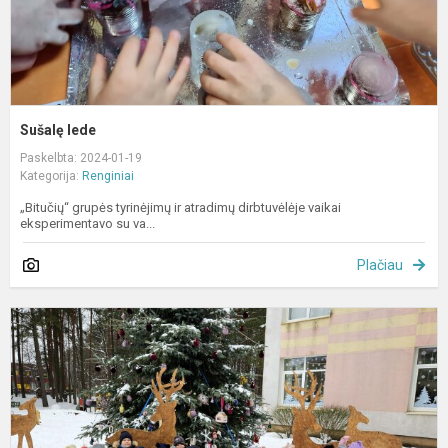
Sušalę lede
Paskelbta: 2024-01-19
Kategorija:
Renginiai
„Bitučių“ grupės tyrinėjimų ir atradimų dirbtuvėlėje vaikai
eksperimentavo su va...
Plačiau
T
ž
s
„