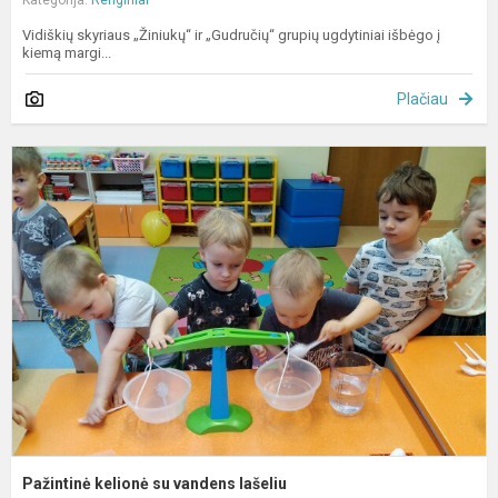
Kategorija:
Renginiai
Vidiškių skyriaus „Žiniukų“ ir „Gudručių“ grupių ugdytiniai išbėgo į
kiemą margi...
Plačiau
P
k
s
v
l
Pažintinė kelionė su vandens lašeliu