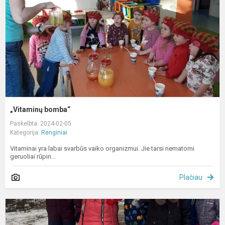
„Vitaminų bomba“
Paskelbta: 2024-02-05
Kategorija:
Renginiai
Vitaminai yra labai svarbūs vaiko organizmui. Jie tarsi nematomi
geruoliai rūpin...
Plačiau
„
i