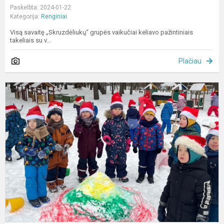
Paskelbta: 2024-01-22
Kategorija:
Renginiai
Visą savaitę „Skruzdėliukų“ grupės vaikučiai keliavo pažintiniais
takeliais su v...
Plačiau
K
j
v
š
s
n