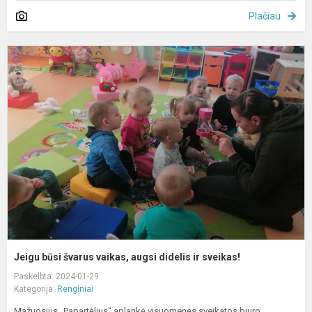
Plačiau
J
b
š
v
a
d
ir
s
Jeigu būsi švarus vaikas, augsi didelis ir sveikas!
Paskelbta: 2024-01-29
Kategorija:
Renginiai
Mažuosius „Papartėlius“ aplankė visuomenės sveikatos biuro