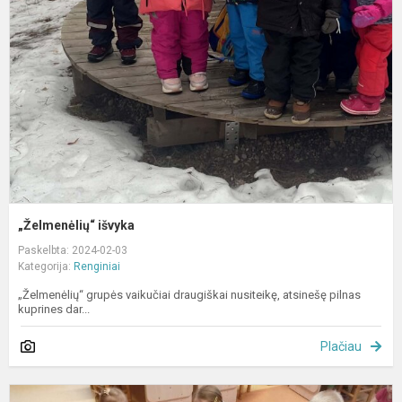
„Želmenėlių“ išvyka
Paskelbta: 2024-02-03
Kategorija:
Renginiai
„Želmenėlių“ grupės vaikučiai draugiškai nusiteikę, atsinešę pilnas
kuprines dar...
Plačiau
„