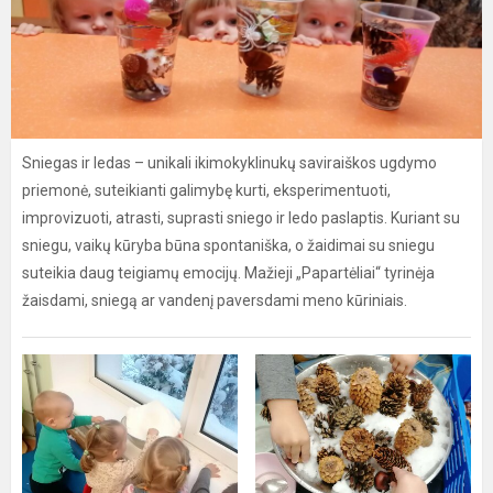
Sniegas ir ledas – unikali ikimokyklinukų saviraiškos ugdymo
priemonė, suteikianti galimybę kurti, eksperimentuoti,
improvizuoti, atrasti, suprasti sniego ir ledo paslaptis. Kuriant su
sniegu, vaikų kūryba būna spontaniška, o žaidimai su sniegu
suteikia daug teigiamų emocijų. Mažieji „Papartėliai“ tyrinėja
žaisdami, sniegą ar vandenį paversdami meno kūriniais.