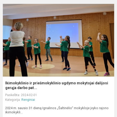
I
ir
p
u
m
da
Ikimokyklinio ir priešmokyklinio ugdymo mokytojai dalijosi
gerąja darbo pat...
Paskelbta: 2024-02-01
Kategorija:
Renginiai
2024 m. sausio 31 dieną Ignalinos „Šaltinėlio“ mokykloje įvyko rajono
ikimokykli...