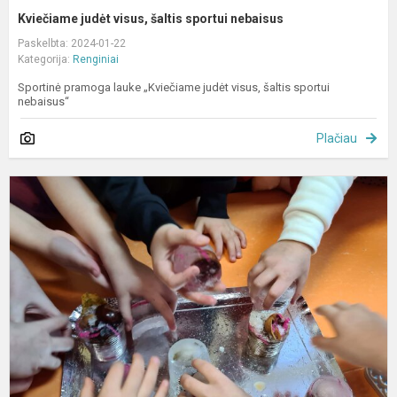
Kviečiame judėt visus, šaltis sportui nebaisus
Paskelbta: 2024-01-22
Kategorija:
Renginiai
Sportinė pramoga lauke „Kviečiame judėt visus, šaltis sportui
nebaisus“
Plačiau
S
l