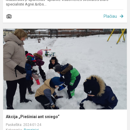
specialistė Agnė.&nbs...
Plačiau
A
„
a
s
Akcija „Piešiniai ant sniego“
Paskelbta: 2024-01-24