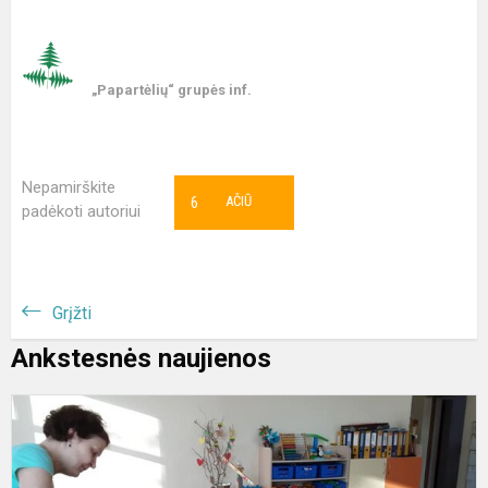
„Papartėlių“ grupės inf.
Nepamirškite
6
AČIŪ
padėkoti autoriui
Grįžti
Ankstesnės naujienos
„
b