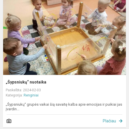
n
„Šypsniukų“ nuotaika
Paskelbta: 2024-02-03
Kategorija:
Renginiai
„Šypsniukų“ grupės vaikai šią savaitę kalba apie emocijas ir puikiai jas
įvardin...
Plačiau