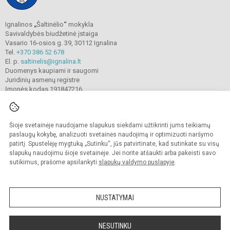
Ignalinos
„
Šaltinėlio
“
mokykla
Savivaldybės biudžetinė įstaiga
Vasario 16-osios g. 39, 30112 Ignalina
Tel.
+370 386 52 678
El. p.
saltinelis@ignalina.lt
Duomenys kaupiami ir saugomi
Juridinių asmenų registre
Įmonės kodas 191847216
Šioje svetainėje naudojame slapukus siekdami užtikrinti jums teikiamų
© 2022. Ignalinos
„
Šaltinėlio
“
mokykla. Visos teisės saugomos.
Kopijuoti turinį be raštiško gimnazijos sutikimo griežtai draudžiama.
paslaugų kokybę, analizuoti svetainės naudojimą ir optimizuoti naršymo
patirtį. Spustelėję mygtuką „Sutinku“, jūs patvirtinate, kad sutinkate su visų
Prieinamumo paraiška
Slapukų valdymas
slapukų naudojimu šioje svetainėje. Jei norite atšaukti arba pakeisti savo
sutikimus, prašome apsilankyti
slapukų valdymo puslapyje
.
Sumanus būdas atnaujinti
mokyklos interneto
svetainę
NUSTATYMAI
NESUTINKU