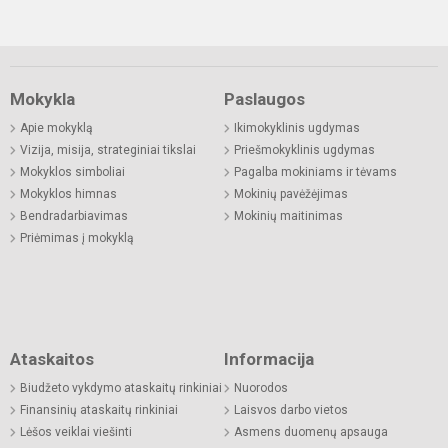
Mokykla
Paslaugos
Apie mokyklą
Ikimokyklinis ugdymas
Vizija, misija, strateginiai tikslai
Priešmokyklinis ugdymas
Mokyklos simboliai
Pagalba mokiniams ir tėvams
Mokyklos himnas
Mokinių pavėžėjimas
Bendradarbiavimas
Mokinių maitinimas
Priėmimas į mokyklą
Ataskaitos
Informacija
Biudžeto vykdymo ataskaitų rinkiniai
Nuorodos
Finansinių ataskaitų rinkiniai
Laisvos darbo vietos
Lėšos veiklai viešinti
Asmens duomenų apsauga