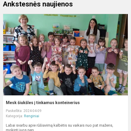
Ankstesnės naujienos
M
š
į
t
k
Mesk šiukšles į tinkamus konteinerius
Paskelbta: 2024-04-09
Kategorija:
Renginiai
Labai svarbu apie rūšiavimą kalbėtis su vaikais nuo pat mažens,
mokinti juos nep...