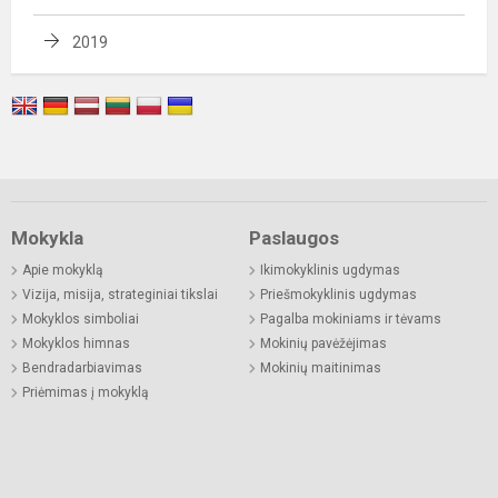
2019
Mokykla
Paslaugos
Apie mokyklą
Ikimokyklinis ugdymas
Vizija, misija, strateginiai tikslai
Priešmokyklinis ugdymas
Mokyklos simboliai
Pagalba mokiniams ir tėvams
Mokyklos himnas
Mokinių pavėžėjimas
Bendradarbiavimas
Mokinių maitinimas
Priėmimas į mokyklą