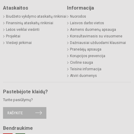
Ataskaitos
Informacija
Biudžeto vykdymo ataskaitų rinkiniai
Nuorodos
Finansinių ataskaitų rinkiniai
Laisvos darbo vietos
Lėšos veiklai viešinti
Asmens duomenų apsauga
Projektai
Konsultavimasis su visuomene
Viešieji pirkimai
Dažniausiai užduodami klausimai
Pranešėjų apsauga
Korupcijos prevencija
Civilinė sauga
Teisinė informacija
Atviri duomenys
Pastebėjote klaidų?
Turite pasiūlymų?
RAŠYKITE
Bendraukime