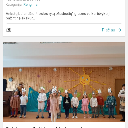
Kategorija:
Renginiai
Ankstų balandžio 4-osios rytą „Gudručių“ grupės vaikai išvyko į
pažintinę ekskur...
Plačiau
K
v
p
v
m