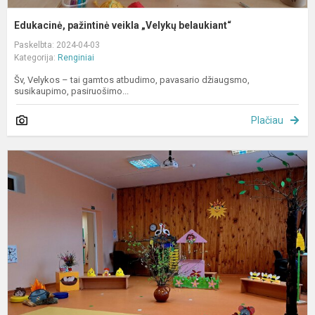
Edukacinė, pažintinė veikla „Velykų belaukiant“
Paskelbta: 2024-04-03
Kategorija:
Renginiai
Šv, Velykos – tai gamtos atbudimo, pavasario džiaugsmo,
susikaupimo, pasiruošimo...
Plačiau
E
p
„
m