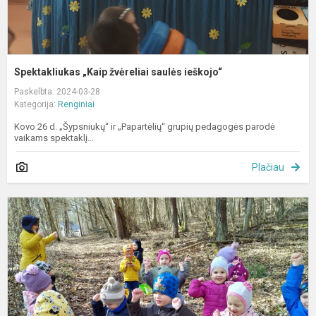
Spektakliukas „Kaip žvėreliai saulės ieškojo“
Paskelbta: 2024-03-28
Kategorija:
Renginiai
Kovo 26 d. „Šypsniukų“ ir „Papartėlių“ grupių pedagogės parodė
vaikams spektaklį...
Plačiau
P
i
į
s
s
p