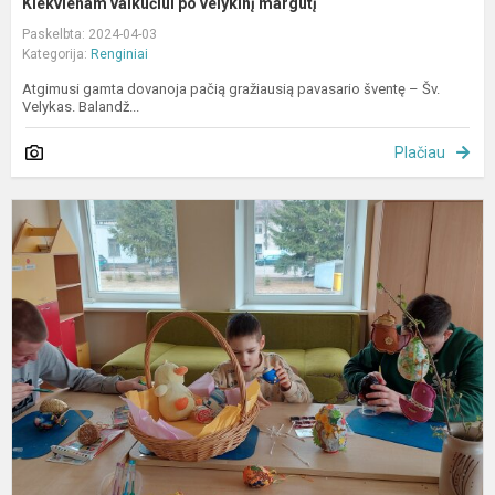
Kiekvienam vaikučiui po velykinį margutį
Paskelbta: 2024-04-03
Kategorija:
Renginiai
Atgimusi gamta dovanoja pačią gražiausią pavasario šventę – Šv.
Velykas. Balandž...
Plačiau
E
p
v
„
b