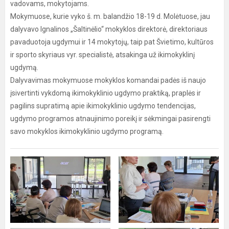
vadovams, mokytojams.
Mokymuose, kurie vyko š. m. balandžio 18-19 d. Molėtuose, jau
dalyvavo Ignalinos „Šaltinėlio“ mokyklos direktorė, direktoriaus
pavaduotoja ugdymui ir 14 mokytojų, taip pat Švietimo, kultūros
ir sporto skyriaus vyr. specialistė, atsakinga už ikimokyklinį
ugdymą.
Dalyvavimas mokymuose mokyklos komandai padės iš naujo
įsivertinti vykdomą ikimokyklinio ugdymo praktiką, praplės ir
pagilins supratimą apie ikimokyklinio ugdymo tendencijas,
ugdymo programos atnaujinimo poreikį ir sėkmingai pasirengti
savo mokyklos ikimokyklinio ugdymo programą.