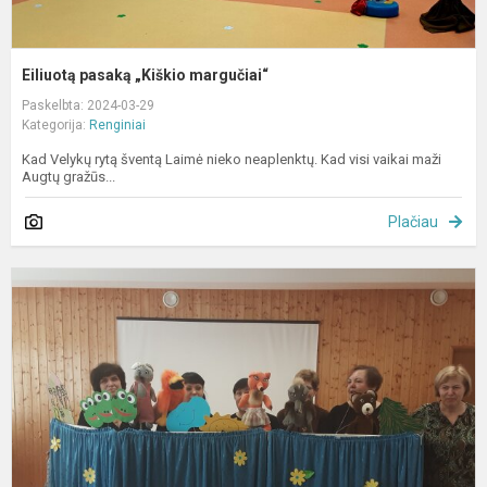
Eiliuotą pasaką „Kiškio margučiai“
Paskelbta: 2024-03-29
Kategorija:
Renginiai
Kad Velykų rytą šventą Laimė nieko neaplenktų. Kad visi vaikai maži
Augtų gražūs...
Plačiau
S
„
ž
s
i