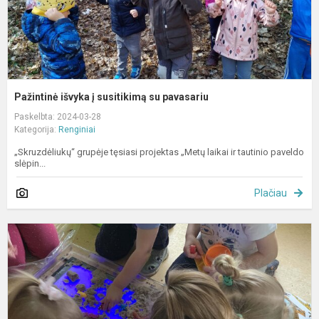
Pažintinė išvyka į susitikimą su pavasariu
Paskelbta: 2024-03-28
Kategorija:
Renginiai
„Skruzdėliukų“ grupėje tęsiasi projektas „Metų laikai ir tautinio paveldo
slėpin...
Plačiau
M
e
p
o
p
–