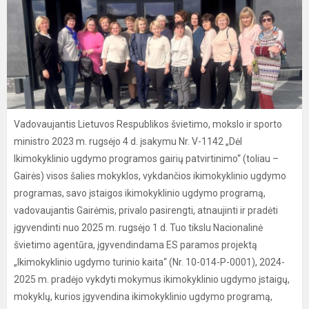
Vadovaujantis Lietuvos Respublikos švietimo, mokslo ir sporto
ministro 2023 m. rugsėjo 4 d. įsakymu Nr. V-1142 „Dėl
Ikimokyklinio ugdymo programos gairių patvirtinimo“ (toliau –
Gairės) visos šalies mokyklos, vykdančios ikimokyklinio ugdymo
programas, savo įstaigos ikimokyklinio ugdymo programą,
vadovaujantis Gairėmis, privalo pasirengti, atnaujinti ir pradėti
įgyvendinti nuo 2025 m. rugsėjo 1 d. Tuo tikslu Nacionalinė
švietimo agentūra, įgyvendindama ES paramos projektą
„Ikimokyklinio ugdymo turinio kaita“ (Nr. 10-014-P-0001), 2024-
2025 m. pradėjo vykdyti mokymus ikimokyklinio ugdymo įstaigų,
mokyklų, kurios įgyvendina ikimokyklinio ugdymo programą,