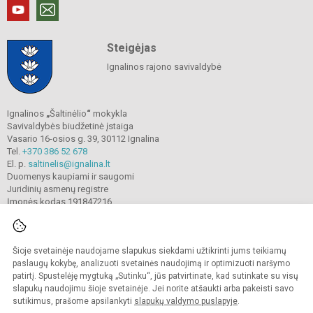
Steigėjas
Ignalinos rajono savivaldybė
Ignalinos
„
Šaltinėlio
“
mokykla
Savivaldybės biudžetinė įstaiga
Vasario 16-osios g. 39, 30112 Ignalina
Tel.
+370 386 52 678
El. p.
saltinelis@ignalina.lt
Duomenys kaupiami ir saugomi
Juridinių asmenų registre
Įmonės kodas 191847216
Šioje svetainėje naudojame slapukus siekdami užtikrinti jums teikiamų
© 2022. Ignalinos
„
Šaltinėlio
“
mokykla. Visos teisės saugomos.
Kopijuoti turinį be raštiško gimnazijos sutikimo griežtai draudžiama.
paslaugų kokybę, analizuoti svetainės naudojimą ir optimizuoti naršymo
patirtį. Spustelėję mygtuką „Sutinku“, jūs patvirtinate, kad sutinkate su visų
Prieinamumo paraiška
Slapukų valdymas
slapukų naudojimu šioje svetainėje. Jei norite atšaukti arba pakeisti savo
sutikimus, prašome apsilankyti
slapukų valdymo puslapyje
.
Sumanus būdas atnaujinti