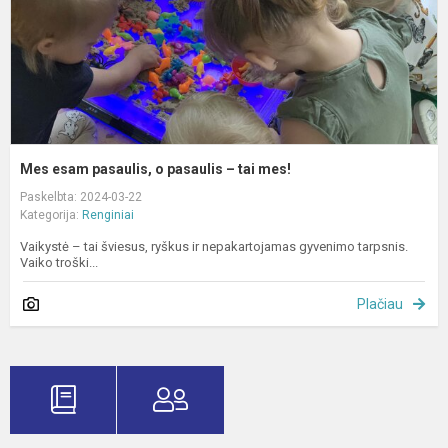
t
m
Mes esam pasaulis, o pasaulis – tai mes!
Paskelbta: 2024-03-22
Kategorija:
Renginiai
Vaikystė – tai šviesus, ryškus ir nepakartojamas gyvenimo tarpsnis.
Vaiko troški...
Plačiau