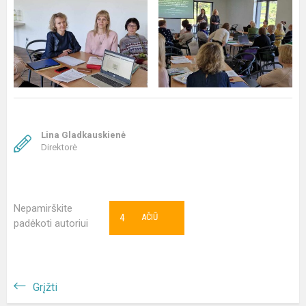
Lina Gladkauskienė
Direktorė
Nepamirškite
4
AČIŪ
padėkoti autoriui
Grįžti