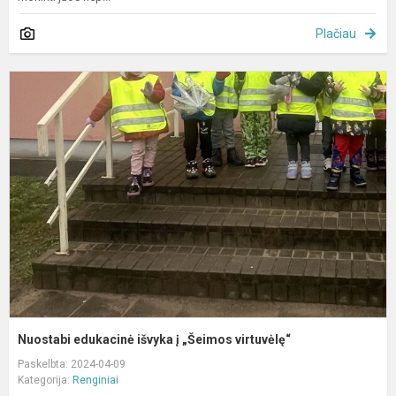
Plačiau
N
e
i
į
„
v
Nuostabi edukacinė išvyka į „Šeimos virtuvėlę“
Paskelbta: 2024-04-09
Kategorija:
Renginiai