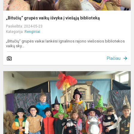
„Bitučių“ grupės vaikų išvyka į viešąją biblioteką
Paskelbta: 2024-05-23
Kategorija:
Renginiai
„Bitučių“ grupės vaikai lankėsi Ignalinos rajono viešosios bibliotekos
vaikų sky...
Plačiau
R
m