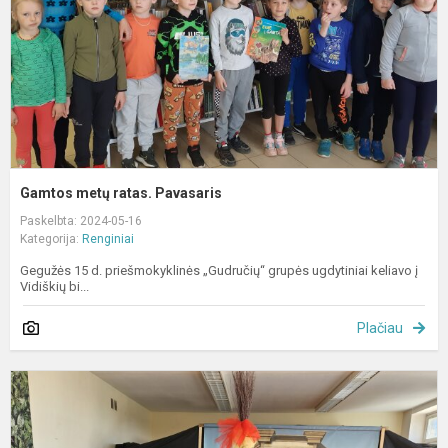
Gamtos metų ratas. Pavasaris
Paskelbta: 2024-05-16
Kategorija:
Renginiai
Gegužės 15 d. priešmokyklinės „Gudručių“ grupės ugdytiniai keliavo į
Vidiškių bi...
Plačiau
I
į
R