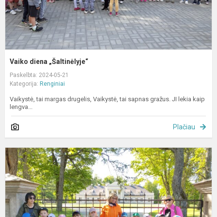
Vaiko diena „Šaltinėlyje“
Paskelbta: 2024-05-21
Kategorija:
Renginiai
Vaikystė, tai margas drugelis, Vaikystė, tai sapnas gražus. JI lekia kaip
lengva...
Plačiau
P
ž
p
V
a