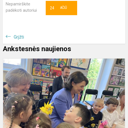
Nepamirškite
24
AČIŪ
padėkoti autoriui
Grįžti
Ankstesnės naujienos
„
g
v
i
į
v
b