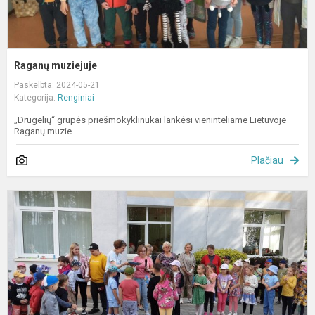
Raganų muziejuje
Paskelbta: 2024-05-21
Kategorija:
Renginiai
„Drugelių“ grupės priešmokyklinukai lankėsi vieninteliame Lietuvoje
Raganų muzie...
Plačiau
V
d
„