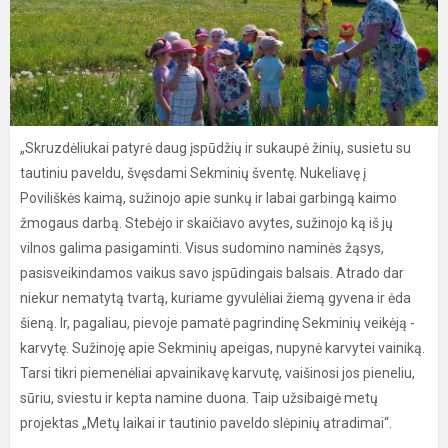
„Skruzdėliukai patyrė daug įspūdžių ir sukaupė žinių, susietu su
tautiniu paveldu, švęsdami Sekminių šventę. Nukeliavę į
Poviliškės kaimą, sužinojo apie sunkų ir labai garbingą kaimo
žmogaus darbą. Stebėjo ir skaičiavo avytes, sužinojo ką iš jų
vilnos galima pasigaminti. Visus sudomino naminės žąsys,
pasisveikindamos vaikus savo įspūdingais balsais. Atrado dar
niekur nematytą tvartą, kuriame gyvulėliai žiemą gyvena ir ėda
šieną. Ir, pagaliau, pievoje pamatė pagrindinę Sekminių veikėją -
karvytę. Sužinoję apie Sekminių apeigas, nupynė karvytei vainiką.
Tarsi tikri piemenėliai apvainikavę karvutę, vaišinosi jos pieneliu,
sūriu, sviestu ir kepta namine duona. Taip užsibaigė metų
projektas „Metų laikai ir tautinio paveldo slėpinių atradimai“.