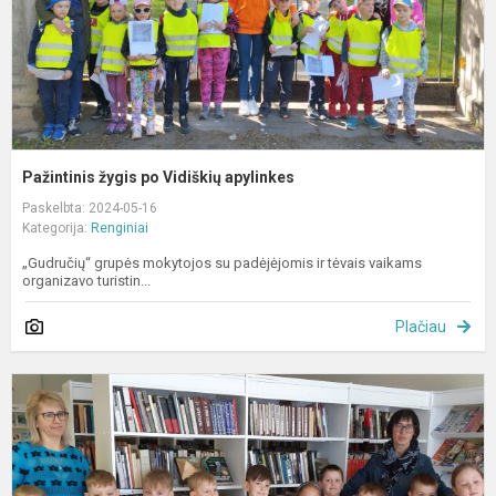
Pažintinis žygis po Vidiškių apylinkes
Paskelbta: 2024-05-16
Kategorija:
Renginiai
„Gudručių“ grupės mokytojos su padėjėjomis ir tėvais vaikams
organizavo turistin...
Plačiau
G
m
r
P