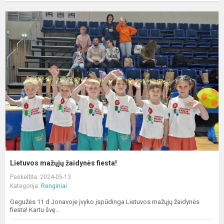
L
m
ž
f
Lietuvos mažųjų žaidynės fiesta!
Paskelbta: 2024-05-13
Kategorija:
Renginiai
Gegužės 11 d Jonavoje įvyko įspūdinga Lietuvos mažųjų žaidynės
fiesta! Kartu švę...