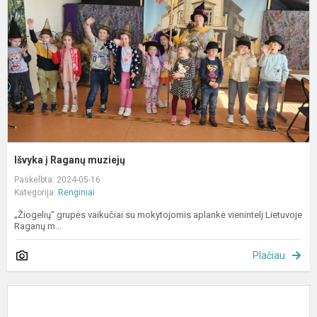
m
Išvyka į Raganų muziejų
Paskelbta: 2024-05-16
Kategorija:
Renginiai
„Žiogelių“ grupės vaikučiai su mokytojomis aplankė vienintelį Lietuvoje
Raganų m...
Plačiau
V
v