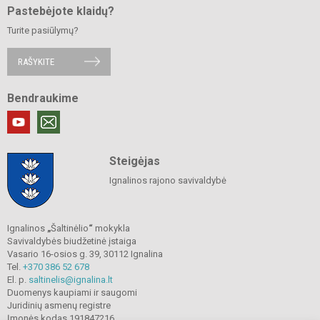
Pastebėjote klaidų?
Turite pasiūlymų?
RAŠYKITE
Bendraukime
Steigėjas
Ignalinos rajono savivaldybė
Ignalinos
„
Šaltinėlio
“
mokykla
Savivaldybės biudžetinė įstaiga
Vasario 16-osios g. 39, 30112 Ignalina
Tel.
+370 386 52 678
El. p.
saltinelis@ignalina.lt
Duomenys kaupiami ir saugomi
Juridinių asmenų registre
Įmonės kodas 191847216