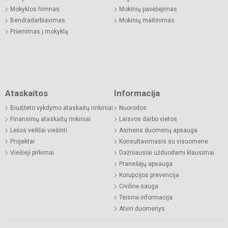
Mokyklos himnas
Mokinių pavėžėjimas
Bendradarbiavimas
Mokinių maitinimas
Priėmimas į mokyklą
Ataskaitos
Informacija
Biudžeto vykdymo ataskaitų rinkiniai
Nuorodos
Finansinių ataskaitų rinkiniai
Laisvos darbo vietos
Lėšos veiklai viešinti
Asmens duomenų apsauga
Projektai
Konsultavimasis su visuomene
Viešieji pirkimai
Dažniausiai užduodami klausimai
Pranešėjų apsauga
Korupcijos prevencija
Civilinė sauga
Teisinė informacija
Atviri duomenys