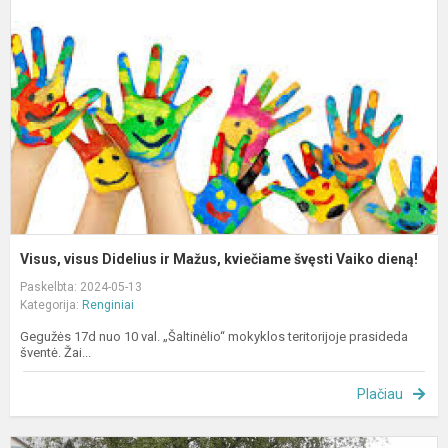
D
ir
M
k
š
V
d
Visus, visus Didelius ir Mažus, kviečiame švęsti Vaiko dieną!
Paskelbta: 2024-05-13
Kategorija:
Renginiai
Gegužės 17d nuo 10 val. „Šaltinėlio“ mokyklos teritorijoje prasideda
šventė. Žai...
Plačiau
S