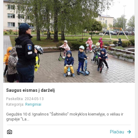
e
į
d
Saugus eismas į darželį
Paskelbta: 2024-05-13
Kategorija:
Renginiai
Gegužės 10 d. Ignalinos "Šaltinėlio" mokyklos kiemelyje, o vėliau ir
grupėje "La...
Plačiau