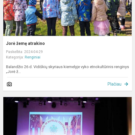
Jorė žemę atrakino
Paskelbta: 2024-04-29
Kategorija:
Renginiai
Balandžio 26 d. Vidiškių skyriaus kiemelyje vyko etnokultūrinis renginys
„Jorė ž...
Plačiau
„
s
r