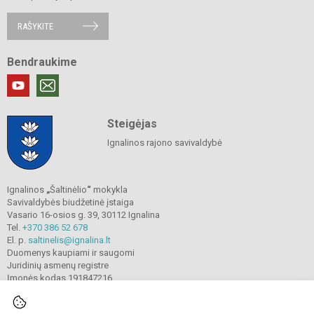
RAŠYKITE
Bendraukime
Steigėjas
Ignalinos rajono savivaldybė
Ignalinos
„
Šaltinėlio
“
mokykla
Savivaldybės biudžetinė įstaiga
Vasario 16-osios g. 39, 30112 Ignalina
Tel.
+370 386 52 678
El. p.
saltinelis@ignalina.lt
Duomenys kaupiami ir saugomi
Juridinių asmenų registre
Įmonės kodas 191847216