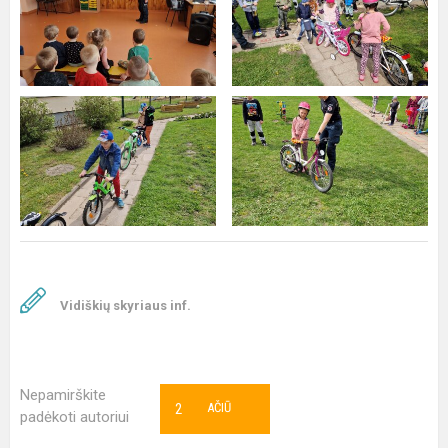
Vidiškių skyriaus inf.
Nepamirškite
2
AČIŪ
padėkoti autoriui