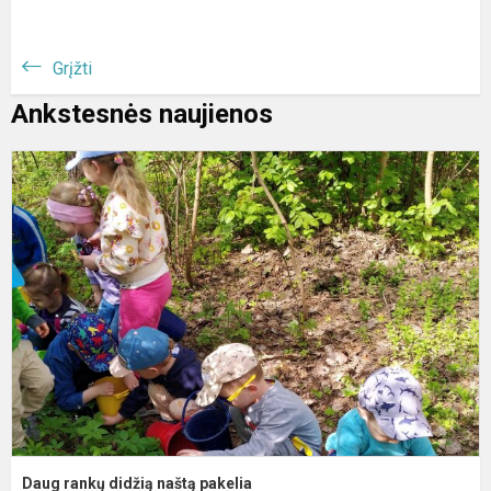
Grįžti
Ankstesnės naujienos
D
r
d
n
p
Daug rankų didžią naštą pakelia