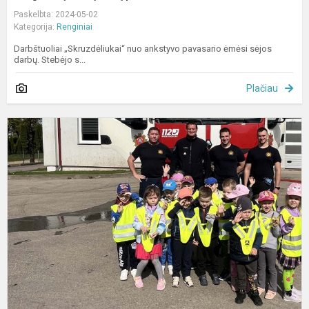
Paskelbta: 2024-05-02
Kategorija:
Renginiai
Darbštuoliai „Skruzdėliukai“ nuo ankstyvo pavasario ėmėsi sėjos
darbų. Stebėjo s...
Plačiau
„
i
į
I
p
g
ta