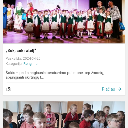
„Suk, suk ratelį“
Paskelbta: 2024-04-25
Kategorija:
Renginiai
Šokis – pati smagiausia bendravimo priemonė tarp žmonių,
apjungianti skirtingų t...
Plačiau
T
d
s
k