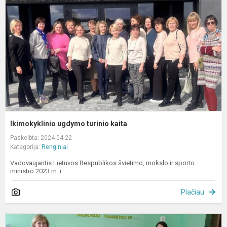
k
Ikimokyklinio ugdymo turinio kaita
Paskelbta: 2024-04-22
Kategorija:
Renginiai
Vadovaujantis Lietuvos Respublikos švietimo, mokslo ir sporto
ministro 2023 m. r...
Plačiau
M