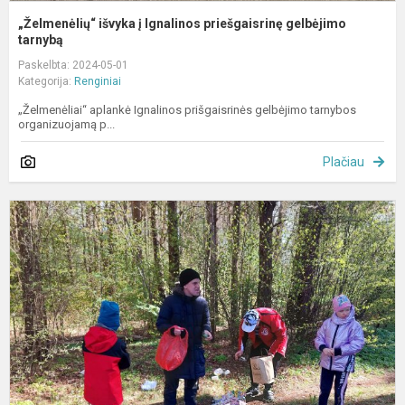
„Želmenėlių“ išvyka į Ignalinos priešgaisrinę gelbėjimo
tarnybą
Paskelbta: 2024-05-01
Kategorija:
Renginiai
„Želmenėliai“ aplankė Ignalinos prišgaisrinės gelbėjimo tarnybos
organizuojamą p...
Plačiau
E
e
v
„
t
m