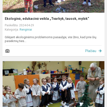
Ekologinė, edukacinė veikla „Tvarkyk, tausok, mylėk“
Paskelbta: 2024-04-29
Kategorija:
Renginiai
Gilėjant ekologinėms problemoms pasaulyje, visi žino, kad prie šių
pasekmių ties...
Plačiau
S
J
š