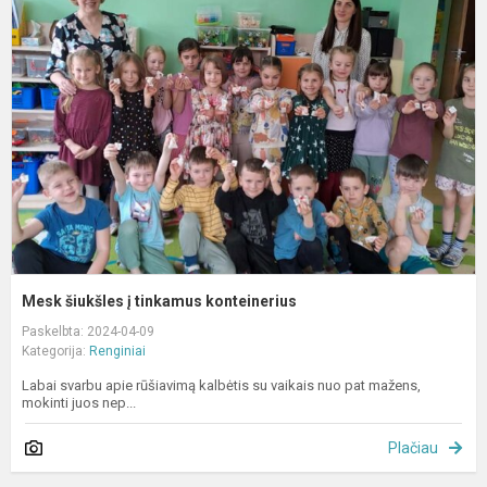
š
į
t
k
Mesk šiukšles į tinkamus konteinerius
Paskelbta: 2024-04-09
Kategorija:
Renginiai
Labai svarbu apie rūšiavimą kalbėtis su vaikais nuo pat mažens,
mokinti juos nep...
Plačiau