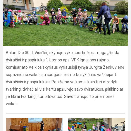
Balandžio 30 d. Vidiškių skyriuje vyko sportinė pramoga „Rieda
dviračiai ir paspirtukai“. Utenos aps. VPK Ignalinos rajono
komisariato Veiklos skyriaus vyriausioji tyrėja Jurgita Zenkuvienė
supažindino vaikus su saugaus eismo taisyklėmis važiuojant
dviračiais ir paspirtukais. Paaiškino vaikams, kaip turi atrodyti
tvarkingi dviračiai, visi kartu apžiūrėjo savo dviratukus, įsitikino ar
jie tikrai tvarkingi, turi atšvaitus. Savo transporto priemones
vaikai.