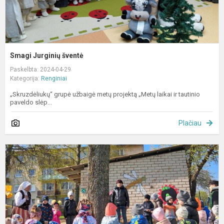
Smagi Jurginių šventė
Paskelbta: 2024-04-29
Kategorija:
Renginiai
„Skruzdėliukų“ grupė užbaigė metų projektą „Metų laikai ir tautinio
paveldo slėp...
Plačiau
J
ž
a