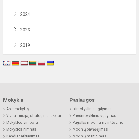
2024
2023
2019
Mokykla
Paslaugos
Apie mokyklą
Ikimokyklinis ugdymas
Vizija, misija, strateginiai tikslai
Priešmokyklinis ugdymas
Mokyklos simboliai
Pagalba mokiniams ir tėvams
Mokyklos himnas
Mokinių pavėžėjimas
Bendradarbiavimas
Mokinių maitinimas