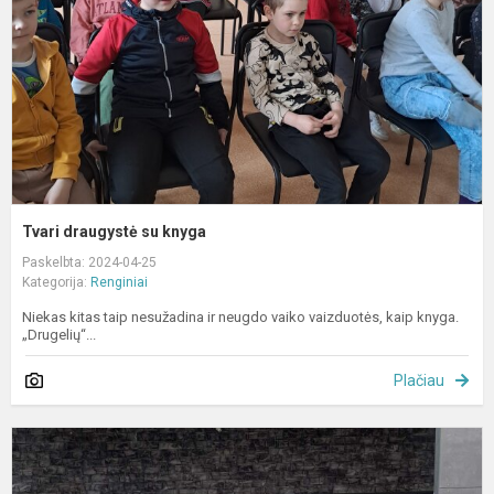
Tvari draugystė su knyga
Paskelbta: 2024-04-25
Kategorija:
Renginiai
Niekas kitas taip nesužadina ir neugdo vaiko vaizduotės, kaip knyga.
„Drugelių“...
Plačiau
I
u
t