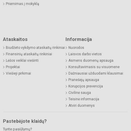
Priėmimas į mokyklą
Ataskaitos
Informacija
Biudžeto vykdymo ataskaitų rinkiniai
Nuorodos
Finansinių ataskaitų rinkiniai
Laisvos darbo vietos
Lėšos veiklai viešinti
Asmens duomenų apsauga
Projektai
Konsultavimasis su visuomene
Viešieji pirkimai
Dažniausiai užduodami klausimai
Pranešėjų apsauga
Korupcijos prevencija
Civilinė sauga
Teisinė informacija
Atviri duomenys
Pastebėjote klaidų?
Turite pasiūlymų?