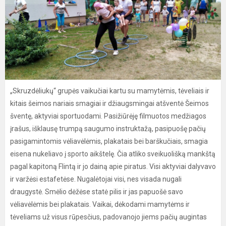
„Skruzdėliukų“ grupės vaikučiai kartu su mamytėmis, tėveliais ir
kitais šeimos nariais smagiai ir džiaugsmingai atšventė Šeimos
šventę, aktyviai sportuodami. Pasižiūrėję filmuotos medžiagos
įrašus, išklausę trumpą saugumo instruktažą, pasipuošę pačių
pasigamintomis vėliavėlėmis, plakatais bei barškučiais, smagia
eisena nukeliavo į sporto aikštelę. Čia atliko sveikuolišką mankštą
pagal kapitoną Flintą ir jo dainą apie piratus. Visi aktyviai dalyvavo
ir varžėsi estafetėse. Nugalėtojai visi, nes visada nugali
draugystė. Smėlio dėžėse statė pilis ir jas papuošė savo
vėliavėlėmis bei plakatais. Vaikai, dėkodami mamytėms ir
tėveliams už visus rūpesčius, padovanojo jiems pačių augintas