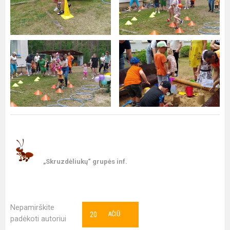
„Skruzdėliukų“ grupės inf.
Nepamirškite
20
AČIŪ
padėkoti autoriui