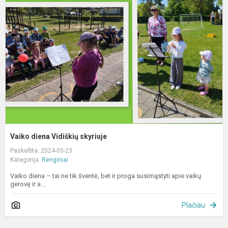
V
s
Vaiko diena Vidiškių skyriuje
Paskelbta: 2024-05-23
Kategorija:
Renginiai
Vaiko diena – tai ne tik šventė, bet ir proga susimąstyti apie vaikų
gerovę ir a...
Plačiau