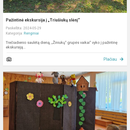
Pažintinė ekskursija į „Triušiukų slėnį“
Paskelbta: 2024-05-29
Kategorija:
Renginiai
Trečiadienio saulėtą dieną, „Žiniukų“ grupės vaikai" vyko į pažintinę
ekskursiją...
Plačiau
S
l
t
„