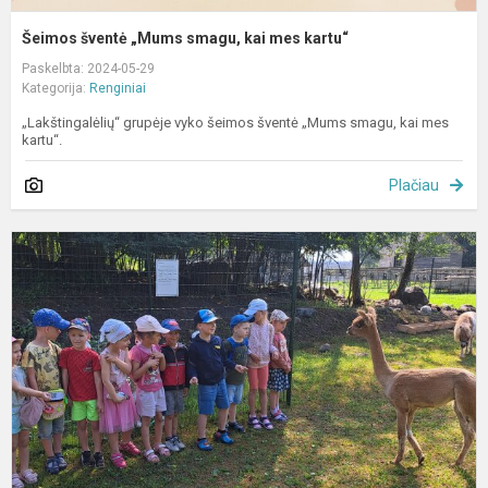
Šeimos šventė „Mums smagu, kai mes kartu“
Paskelbta: 2024-05-29
Kategorija:
Renginiai
„Lakštingalėlių“ grupėje vyko šeimos šventė „Mums smagu, kai mes
kartu“.
Plačiau
P
e
į
„
s