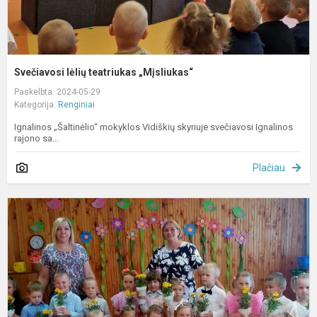
Svečiavosi lėlių teatriukas „Mįsliukas“
Paskelbta: 2024-05-29
Kategorija:
Renginiai
Ignalinos „Šaltinėlio“ mokyklos Vidiškių skyriuje svečiavosi Ignalinos
rajono sa...
Plačiau
Š
š
„
k
e
k