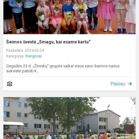
Šeimos šventė „Smagu, kai esame kartu“
Paskelbta: 2024-05-24
Kategorija:
Renginiai
Gegužės 23 d. „Žiniukų“ grupės vaikai visus savo šeimos narius
sukvietė pabūti k...
Plačiau
J
k
v
s
m
s