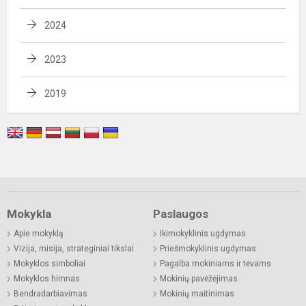
2024
2023
2019
Mokykla
Paslaugos
Apie mokyklą
Ikimokyklinis ugdymas
Vizija, misija, strateginiai tikslai
Priešmokyklinis ugdymas
Mokyklos simboliai
Pagalba mokiniams ir tėvams
Mokyklos himnas
Mokinių pavėžėjimas
Bendradarbiavimas
Mokinių maitinimas