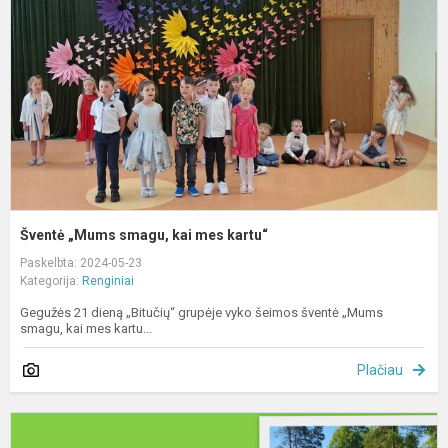
k
m
k
Šventė „Mums smagu, kai mes kartu“
Paskelbta: 2024-05-23
Kategorija:
Renginiai
Gegužės 21 dieną „Bitučių“ grupėje vyko šeimos šventė „Mums
smagu, kai mes kartu...
Plačiau
V
d