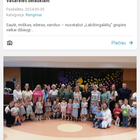
Vasarėlės belaukiant
Paskelbta: 2024-05-30
Kategorija:
Renginiai
Saulė, miškas, ežeras, vanduo – nuostabu! „Lakštingalėlių“ grupės
vaikai džiaugi...
Plačiau
Š
š
„
s
k
m
k