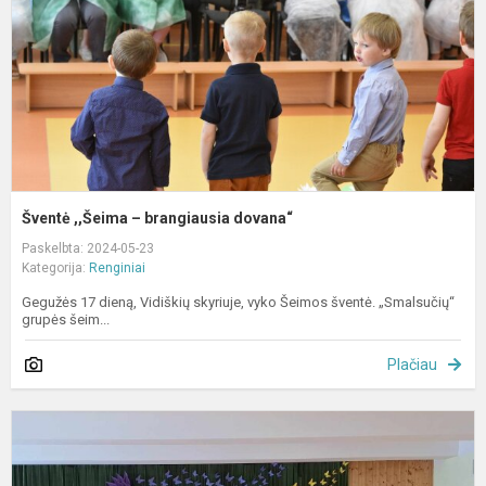
d
Šventė ,,Šeima – brangiausia dovana“
Paskelbta: 2024-05-23
Kategorija:
Renginiai
Gegužės 17 dieną, Vidiškių skyriuje, vyko Šeimos šventė. „Smalsučių“
grupės šeim...
Plačiau
Š
„
s