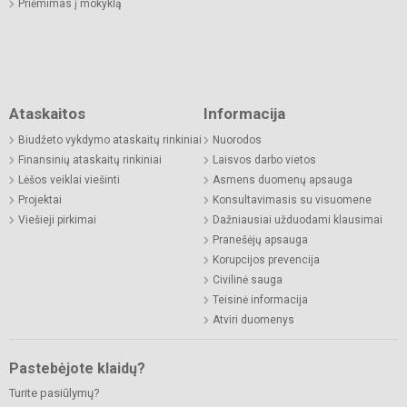
Priėmimas į mokyklą
Ataskaitos
Informacija
Biudžeto vykdymo ataskaitų rinkiniai
Nuorodos
Finansinių ataskaitų rinkiniai
Laisvos darbo vietos
Lėšos veiklai viešinti
Asmens duomenų apsauga
Projektai
Konsultavimasis su visuomene
Viešieji pirkimai
Dažniausiai užduodami klausimai
Pranešėjų apsauga
Korupcijos prevencija
Civilinė sauga
Teisinė informacija
Atviri duomenys
Pastebėjote klaidų?
Turite pasiūlymų?