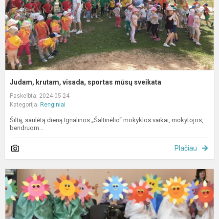
Judam, krutam, visada, sportas mūsų sveikata
Paskelbta: 2024-05-24
Kategorija:
Renginiai
Šiltą, saulėtą dieną Ignalinos „Šaltinėlio“ mokyklos vaikai, mokytojos,
bendruom...
Plačiau
Š
,
–
b