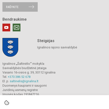
RAŠYKITE
Bendraukime
Steigėjas
Ignalinos rajono savivaldybė
Ignalinos
„
Šaltinėlio
“
mokykla
Savivaldybės biudžetinė įstaiga
Vasario 16-osios g. 39, 30112 Ignalina
Tel.
+370 386 52 678
El. p.
saltinelis@ignalina.lt
Duomenys kaupiami ir saugomi
Juridinių asmenų registre
Įmonės kodas 191847216