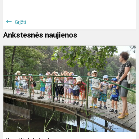
Grįžti
Ankstesnės naujienos
V
b