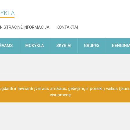
KYKLA
NISTRACINĖ INFORMACIJA
KONTAKTAI
TĖVAMS
MOKYKLA
SKYRIAI
GRUPĖS
RENGINIA
gdanti ir lavinanti įvairaus amžiaus, gebėjimų ir poreikių vaikus (jaunu
visuomenę.