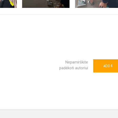
Nepamirškite
4
AČIŪ
padėkoti autoriui