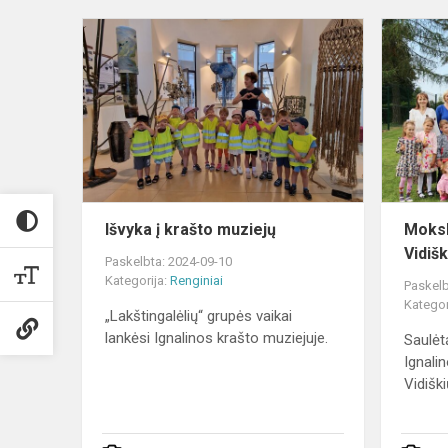
Išvyka
į
krašto
muziejų
Išvyka į krašto muziejų
Moksl
Vidiš
Paskelbta: 2024-09-10
Kategorija:
Renginiai
Paskelb
Kategor
„Lakštingalėlių“ grupės vaikai
lankėsi Ignalinos krašto muziejuje.
Saulėt
Ignali
Vidiški