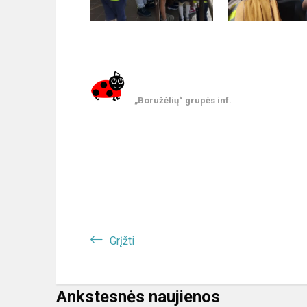
„Boružėlių“ grupės inf.
Grįžti
Ankstesnės naujienos