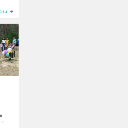
čiau
„Skruzdėliukų“
šeimynos
sporto
šventė
ai
 ir