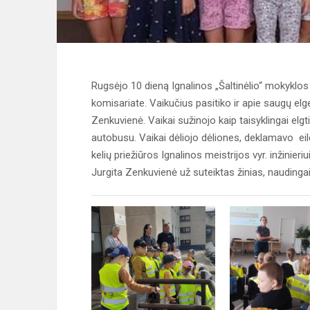
Rugsėjo 10 dieną Ignalinos „Šaltinėlio“ mokyklos „
komisariate. Vaikučius pasitiko ir apie saugų el
Zenkuvienė. Vaikai sužinojo kaip taisyklingai elgti
autobusu. Vaikai dėliojo dėliones, deklamavo ei
kelių priežiūros Ignalinos meistrijos vyr. inžini
Jurgita Zenkuvienė už suteiktas žinias, naudingai 