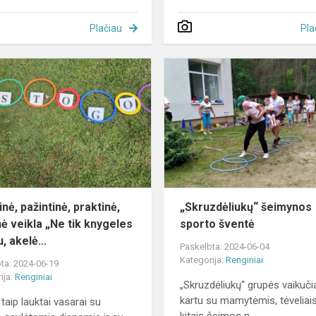
Plačiau
Pla
Kūrybinė,
pažintinė,
praktinė,
meninė
veikla
„Ne
tik
knygel...
nė, pažintinė, praktinė,
„Skruzdėliukų“ šeimynos
ė veikla „Ne tik knygeles
sporto šventė
, akelė...
Paskelbta: 2024-06-04
Kategorija:
Renginiai
ta: 2024-06-19
ija:
Renginiai
„Skruzdėliukų“ grupės vaikuči
kartu su mamytėmis, tėveliais
taip lauktai vasarai su