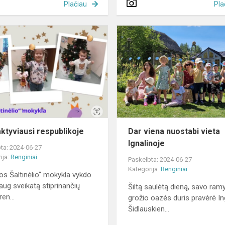
Plačiau
Pla
Mes
aktyviausi
respublikoje
ktyviausi respublikoje
Dar viena nuostabi vieta
Ignalinoje
ta: 2024-06-27
ija:
Renginiai
Paskelbta: 2024-06-27
Kategorija:
Renginiai
nos Šaltinėlio“ mokykla vykdo
daug sveikatą stiprinančių
Šiltą saulėtą dieną, savo ramy
ren...
grožio oazės duris pravėrė I
Šidlauskien...