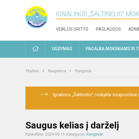
IGNALINOS „ŠALTINĖLIO“ MO
VEIKLOS SRITYS
PASLAUGOS
ADMI
PRADŽIA
UGDYMAS
PAGALBA MOKINIAMS IR 
Titulinis
Naujienos
Renginiai
Ignalinos „Šaltinėlio“ mokykla visapusiškai u
Saugus kelias į darželį
Paskelbta: 2024-09-11
Kategorija:
Renginiai