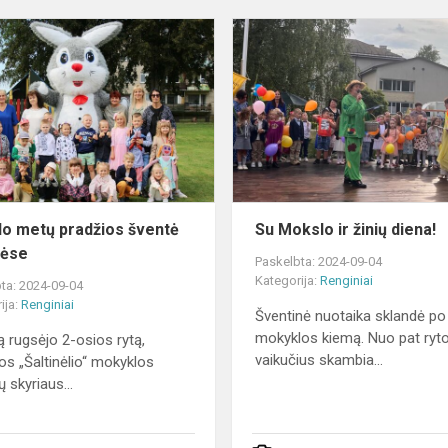
Mokslo
metų
pradžios
šventė
Vidiškėse
o metų pradžios šventė
Su Mokslo ir žinių diena!
kėse
Paskelbta: 2024-09-04
Kategorija:
Renginiai
ta: 2024-09-04
ija:
Renginiai
Šventinė nuotaika sklandė p
mokyklos kiemą. Nuo pat ryt
ą rugsėjo 2-osios rytą,
vaikučius skambia...
nos „Šaltinėlio“ mokyklos
ų skyriaus...