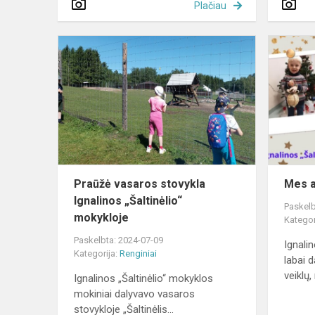
Plačiau
Praūžė
vasaros
stovykla
Ignalinos
„Šaltinėlio“
mokykloje
Praūžė vasaros stovykla
Mes a
Ignalinos „Šaltinėlio“
Paskelb
mokykloje
Kategor
Paskelbta: 2024-07-09
Ignali
Kategorija:
Renginiai
labai 
veiklų, 
Ignalinos „Šaltinėlio“ mokyklos
mokiniai dalyvavo vasaros
stovykloje „Šaltinėlis...