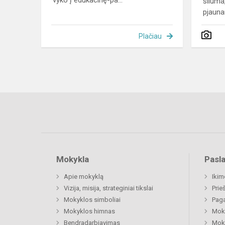
vyko į edukacinę-pa...
šiluma
pjauna
Plačiau
Mokykla
Pasl
Apie mokyklą
Ikim
Vizija, misija, strateginiai tikslai
Prie
Mokyklos simboliai
Paga
Mokyklos himnas
Moki
Bendradarbiavimas
Moki