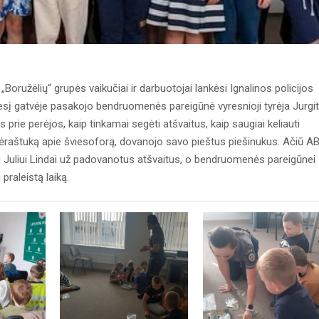
Boružėlių“ grupės vaikučiai ir darbuotojai lankėsi Ignalinos policijos
gesį gatvėje pasakojo bendruomenės pareigūnė vyresnioji tyrėja Jurgi
s prie perėjos, kaip tinkamai segėti atšvaitus, kaip saugiai keliauti
lėraštuką apie šviesoforą, dovanojo savo pieštus piešinukus. Ačiū A
eriui Juliui Lindai už padovanotus atšvaitus, o bendruomenės pareigūnei
praleistą laiką.