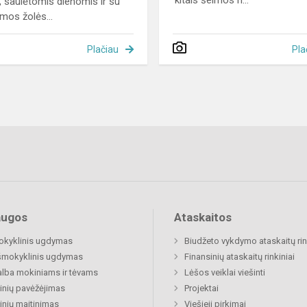
kitais šeimos n...
, saulėtomis dienomis ir su
mos žolės...
Plačiau
Pla
augos
Ataskaitos
okyklinis ugdymas
Biudžeto vykdymo ataskaitų rin
šmokyklinis ugdymas
Finansinių ataskaitų rinkiniai
lba mokiniams ir tėvams
Lėšos veiklai viešinti
nių pavėžėjimas
Projektai
nių maitinimas
Viešieji pirkimai