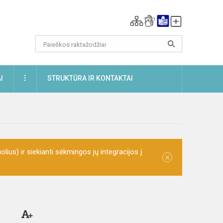
DAUGIAU
I
STRUKTŪRA IR KONTAKTAI
olius) ir siekianti sėkmingos jų integracijos į
×