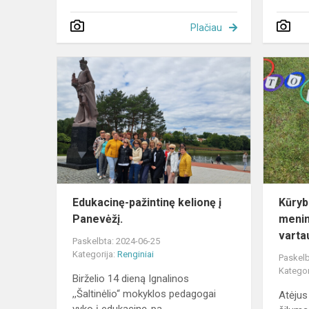
Plačiau
Edukacinę-
pažintinę
kelionę
į
Panevėžį.
Edukacinę-pažintinę kelionę į
Kūrybi
Panevėžį.
menin
vartau
Paskelbta: 2024-06-25
Kategorija:
Renginiai
Paskelb
Kategor
Birželio 14 dieną Ignalinos
,,Šaltinėlio“ mokyklos pedagogai
Atėjus 