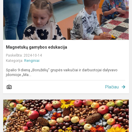
Magnetukų gamybos edukacija
Paskelbta: 2024-10-14
Kategorija:
Renginiai
Spalio 9 dieną „Boružėlių“ grupės vaikučiai ir darbuotojai dalyvavo
įdomioje „Ma...
Plačiau
R
p
„
f