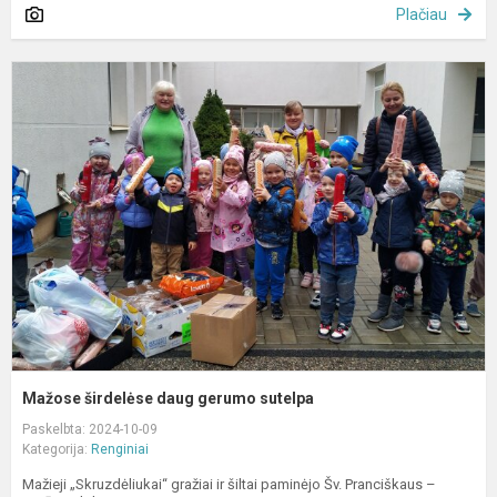
Plačiau
M
š
d
g
s
Mažose širdelėse daug gerumo sutelpa
Paskelbta: 2024-10-09
Kategorija:
Renginiai
Mažieji „Skruzdėliukai“ gražiai ir šiltai paminėjo Šv. Pranciškaus –