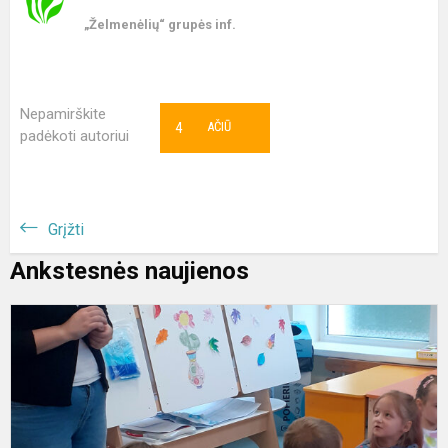
„Želmenėlių“ grupės inf.
Nepamirškite
4
AČIŪ
padėkoti autoriui
Grįžti
Ankstesnės naujienos
M
g
e