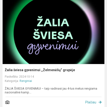
š
g
,
g
Žalia šviesa gyvenimui ,,Želmenėlių” grupėje
Paskelbta: 2024-10-14
Kategorija:
Renginiai
ŽALIA ŠVIESA GYVENIMUI – taip vadinasi jau 4-tus metus rengiama
nacionalinė kamp...
Plačiau