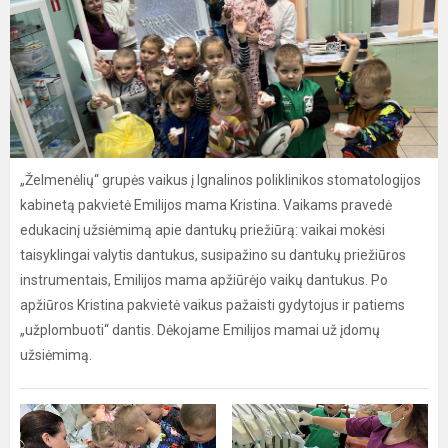
„Želmenėlių“ grupės vaikus į Ignalinos poliklinikos stomatologijos
kabinetą pakvietė Emilijos mama Kristina. Vaikams pravedė
edukacinį užsiėmimą apie dantukų priežiūrą: vaikai mokėsi
taisyklingai valytis dantukus, susipažino su dantukų priežiūros
instrumentais, Emilijos mama apžiūrėjo vaikų dantukus. Po
apžiūros Kristina pakvietė vaikus pažaisti gydytojus ir patiems
„užplombuoti“ dantis. Dėkojame Emilijos mamai už įdomų
užsiėmimą.