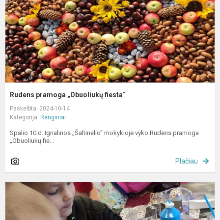
Rudens pramoga „Obuoliukų fiesta“
Paskelbta: 2024-10-14
Kategorija:
Renginiai
Spalio 10 d. Ignalinos „Šaltinėlio“ mokykloje vyko Rudens pramoga
„Obuoliukų fie...
Plačiau
L