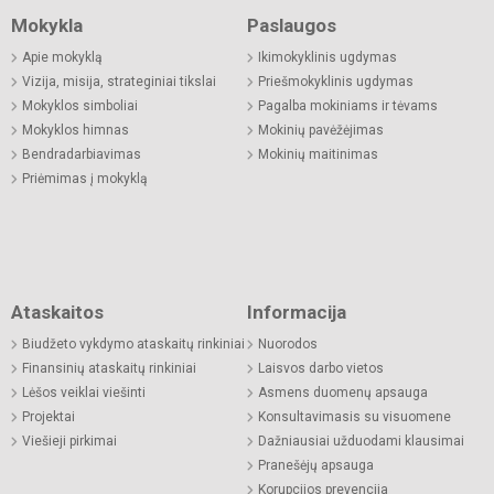
Mokykla
Paslaugos
Apie mokyklą
Ikimokyklinis ugdymas
Vizija, misija, strateginiai tikslai
Priešmokyklinis ugdymas
Mokyklos simboliai
Pagalba mokiniams ir tėvams
Mokyklos himnas
Mokinių pavėžėjimas
Bendradarbiavimas
Mokinių maitinimas
Priėmimas į mokyklą
Ataskaitos
Informacija
Biudžeto vykdymo ataskaitų rinkiniai
Nuorodos
Finansinių ataskaitų rinkiniai
Laisvos darbo vietos
Lėšos veiklai viešinti
Asmens duomenų apsauga
Projektai
Konsultavimasis su visuomene
Viešieji pirkimai
Dažniausiai užduodami klausimai
Pranešėjų apsauga
Korupcijos prevencija