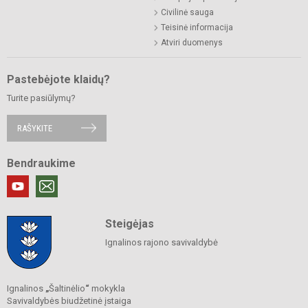
Civilinė sauga
Teisinė informacija
Atviri duomenys
Pastebėjote klaidų?
Turite pasiūlymų?
RAŠYKITE
Bendraukime
Steigėjas
Ignalinos rajono savivaldybė
Ignalinos
„
Šaltinėlio
“
mokykla
Savivaldybės biudžetinė įstaiga