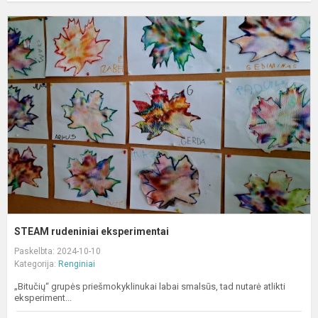
S
r
e
STEAM rudeniniai eksperimentai
Paskelbta: 2024-10-10
Kategorija:
Renginiai
„Bitučių“ grupės priešmokyklinukai labai smalsūs, tad nutarė atlikti
eksperiment...