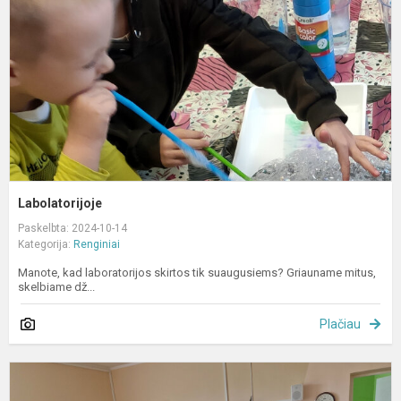
Labolatorijoje
Paskelbta: 2024-10-14
Kategorija:
Renginiai
Manote, kad laboratorijos skirtos tik suaugusiems? Griauname mitus,
skelbiame dž...
Plačiau
E
v