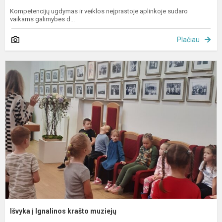
Kompetencijų ugdymas ir veiklos neįprastoje aplinkoje sudaro
vaikams galimybes d...
Plačiau
I
į
I
k
m
Išvyka į Ignalinos krašto muziejų