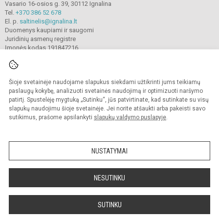
Vasario 16-osios g. 39, 30112 Ignalina
Tel.
+370 386 52 678
El. p.
saltinelis@ignalina.lt
Duomenys kaupiami ir saugomi
Juridinių asmenų registre
Įmonės kodas 191847216
Šioje svetainėje naudojame slapukus siekdami užtikrinti jums teikiamų
© 2022. Ignalinos
„
Šaltinėlio
“
mokykla. Visos teisės saugomos.
Kopijuoti turinį be raštiško gimnazijos sutikimo griežtai draudžiama.
paslaugų kokybę, analizuoti svetainės naudojimą ir optimizuoti naršymo
patirtį. Spustelėję mygtuką „Sutinku“, jūs patvirtinate, kad sutinkate su visų
Prieinamumo paraiška
Slapukų valdymas
slapukų naudojimu šioje svetainėje. Jei norite atšaukti arba pakeisti savo
sutikimus, prašome apsilankyti
slapukų valdymo puslapyje
.
Sumanus būdas atnaujinti
mokyklos interneto
svetainę
NUSTATYMAI
NESUTINKU
SUTINKU