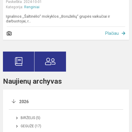
Paskelbta: 2024-10-01
Kategorija:
Renginiai
Ignalinos ,,Šaltinėlio“ mokyklos ,,Boružėlių“ grupės vaikučiai ir
darbuotojai, r...
Plačiau
Naujienų archyvas
2026
BIRŽELIS (5)
GEGUŽĖ (17)