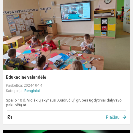
Edukacinė valandėlė
Paskelbta: 2024-10-14
Kategorija:
Renginiai
Spalio 10 d. Vidiškių skyriaus „Gudručių“ grupės ugdytiniai dalyvavo
pakuočių at...
Plačiau
Ž