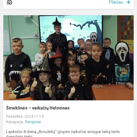
Plačiau
Š
–
v
H
Šmėklinės – vaikučių Helovinas
Paskelbta: 2024-11-14
Kategorija:
Renginiai
Lapkričio 8 dieną „Boružėlių“ grupės vaikučiai smagiai laiką leido
švęsdami Helo...