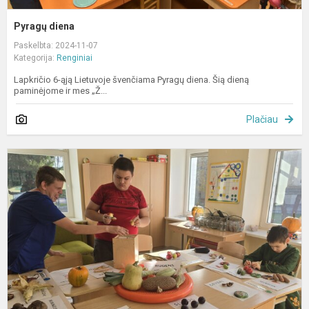
Pyragų diena
Paskelbta: 2024-11-07
Kategorija:
Renginiai
Lapkričio 6-ąją Lietuvoje švenčiama Pyragų diena. Šią dieną
paminėjome ir mes „Ž...
Plačiau
P
e
v
„
g
k