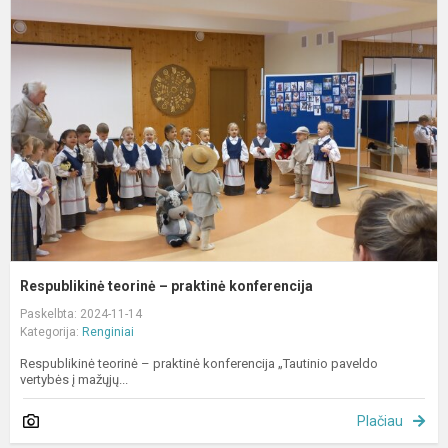
t
–
p
k
Respublikinė teorinė – praktinė konferencija
Paskelbta: 2024-11-14
Kategorija:
Renginiai
Respublikinė teorinė – praktinė konferencija „Tautinio paveldo
vertybės į mažųjų...
Plačiau