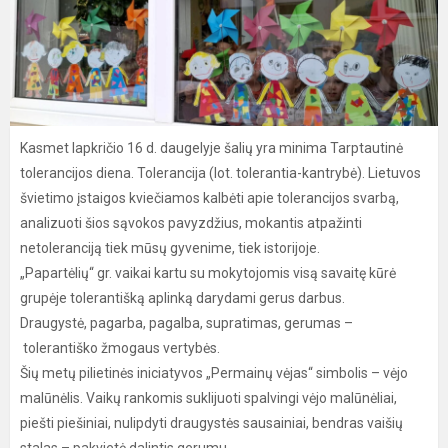
Kasmet lapkričio 16 d. daugelyje šalių yra minima Tarptautinė
tolerancijos diena. Tolerancija (lot. tolerantia-kantrybė). Lietuvos
švietimo įstaigos kviečiamos kalbėti apie tolerancijos svarbą,
analizuoti šios sąvokos pavyzdžius, mokantis atpažinti
netoleranciją tiek mūsų gyvenime, tiek istorijoje.
„Papartėlių“ gr. vaikai kartu su mokytojomis visą savaitę kūrė
grupėje tolerantišką aplinką darydami gerus darbus.
Draugystė, pagarba, pagalba, supratimas, gerumas –
tolerantiško žmogaus vertybės.
Šių metų pilietinės iniciatyvos „Permainų vėjas“ simbolis – vėjo
malūnėlis. Vaikų rankomis suklijuoti spalvingi vėjo malūnėliai,
piešti piešiniai, nulipdyti draugystės sausainiai, bendras vaišių