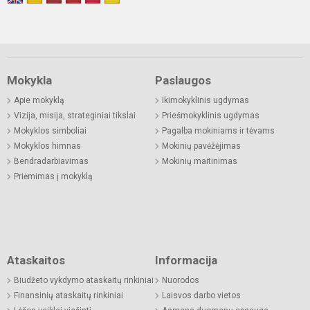
Mokykla
Paslaugos
Apie mokyklą
Ikimokyklinis ugdymas
Vizija, misija, strateginiai tikslai
Priešmokyklinis ugdymas
Mokyklos simboliai
Pagalba mokiniams ir tėvams
Mokyklos himnas
Mokinių pavėžėjimas
Bendradarbiavimas
Mokinių maitinimas
Priėmimas į mokyklą
Ataskaitos
Informacija
Biudžeto vykdymo ataskaitų rinkiniai
Nuorodos
Finansinių ataskaitų rinkiniai
Laisvos darbo vietos