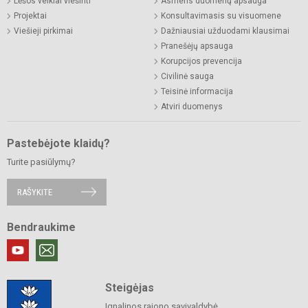
Lėšos veiklai viešinti
Asmens duomenų apsauga
Projektai
Konsultavimasis su visuomene
Viešieji pirkimai
Dažniausiai užduodami klausimai
Pranešėjų apsauga
Korupcijos prevencija
Civilinė sauga
Teisinė informacija
Atviri duomenys
Pastebėjote klaidų?
Turite pasiūlymų?
RAŠYKITE
Bendraukime
Steigėjas
Ignalinos rajono savivaldybė