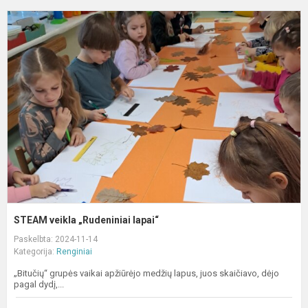
S
v
„
l
STEAM veikla „Rudeniniai lapai“
Paskelbta: 2024-11-14
Kategorija:
Renginiai
„Bitučių“ grupės vaikai apžiūrėjo medžių lapus, juos skaičiavo, dėjo
pagal dydį,...