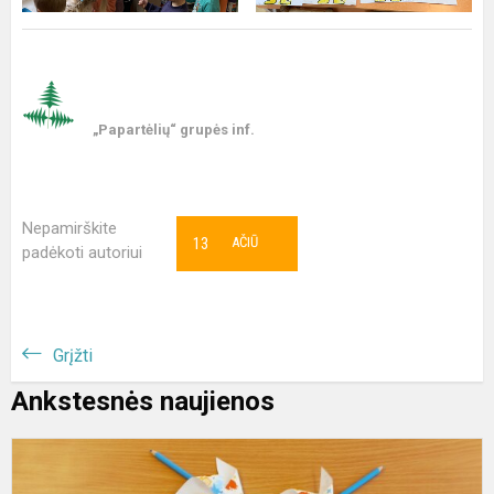
„Papartėlių“ grupės inf.
Nepamirškite
13
AČIŪ
padėkoti autoriui
Grįžti
Ankstesnės naujienos
V
t