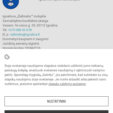
Ignalinos
„
Šaltinėlio
“
mokykla
Savivaldybės biudžetinė įstaiga
Vasario 16-osios g. 39, 30112 Ignalina
Tel.
+370 386 52 678
El. p.
saltinelis@ignalina.lt
Duomenys kaupiami ir saugomi
Juridinių asmenų registre
Įmonės kodas 191847216
Šioje svetainėje naudojame slapukus siekdami užtikrinti jums teikiamų
© 2022. Ignalinos
„
Šaltinėlio
“
mokykla. Visos teisės saugomos.
Kopijuoti turinį be raštiško gimnazijos sutikimo griežtai draudžiama.
paslaugų kokybę, analizuoti svetainės naudojimą ir optimizuoti naršymo
patirtį. Spustelėję mygtuką „Sutinku“, jūs patvirtinate, kad sutinkate su visų
Prieinamumo paraiška
Slapukų valdymas
slapukų naudojimu šioje svetainėje. Jei norite atšaukti arba pakeisti savo
sutikimus, prašome apsilankyti
slapukų valdymo puslapyje
.
Sumanus būdas atnaujinti
mokyklos interneto
svetainę
NUSTATYMAI