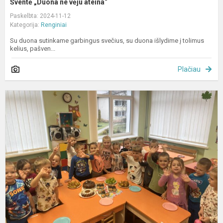
Šventė „Duona ne vėju ateina“
Paskelbta: 2024-11-12
Kategorija:
Renginiai
Su duona sutinkame garbingus svečius, su duona išlydime į tolimus
kelius, pašven...
Plačiau
P
d