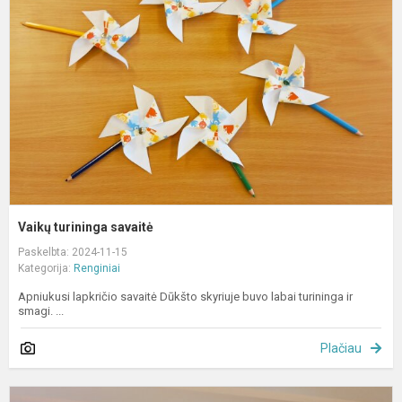
s
Vaikų turininga savaitė
Paskelbta: 2024-11-15
Kategorija:
Renginiai
Apniukusi lapkričio savaitė Dūkšto skyriuje buvo labai turininga ir
smagi. ...
Plačiau
R