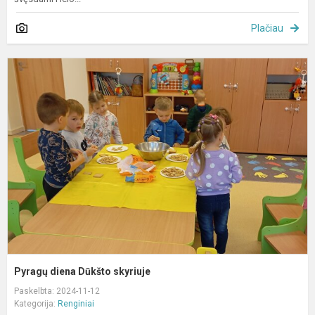
Plačiau
P
d
D
s
Pyragų diena Dūkšto skyriuje
Paskelbta: 2024-11-12
Kategorija:
Renginiai