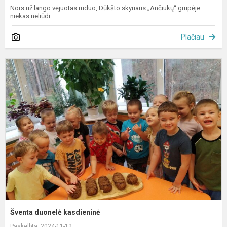
Nors už lango vėjuotas ruduo, Dūkšto skyriaus „Ančiukų“ grupėje
niekas neliūdi –...
Plačiau
Š
d
k
Šventa duonelė kasdieninė
Paskelbta: 2024-11-12