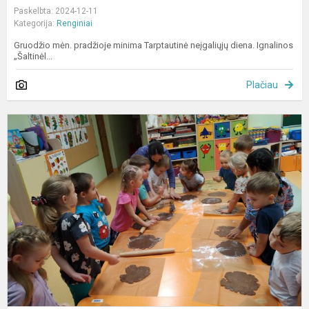
Paskelbta: 2024-12-11
Kategorija:
Renginiai
Gruodžio mėn. pradžioje minima Tarptautinė neįgaliųjų diena. Ignalinos
„Šaltinėl...
Plačiau
K
b