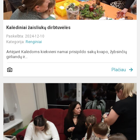
Kalėdiniai žaisliukų dirbtuvėlės
Paskelbta: 2024-12-10
Kategorija:
Renginiai
Artėjant Kalėdoms kiekvieni namai prisipildo sakų kvapo, žybsinčių
girliandų ir...
Plačiau
E
p
„