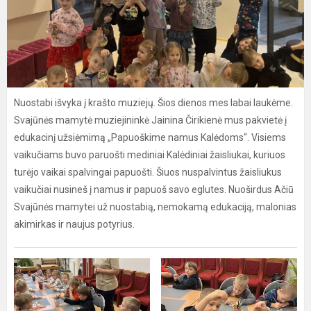
Nuostabi išvyka į krašto muziejų. Šios dienos mes labai laukėme.
Svajūnės mamytė muziejininkė Jainina Čirikienė mus pakvietė į
edukacinį užsiėmimą „Papuoškime namus Kalėdoms“. Visiems
vaikučiams buvo paruošti mediniai Kalėdiniai žaisliukai, kuriuos
turėjo vaikai spalvingai papuošti. Šiuos nuspalvintus žaisliukus
vaikučiai nusineš į namus ir papuoš savo eglutes. Nuoširdus Ačiū
Svajūnės mamytei už nuostabią, nemokamą edukaciją, malonias
akimirkas ir naujus potyrius.