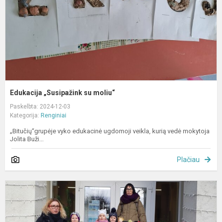
Edukacija „Susipažink su moliu“
Paskelbta: 2024-12-03
Kategorija:
Renginiai
„Bitučių“grupėje vyko edukacinė ugdomoji veikla, kurią vedė mokytoja
Jolita Buži...
Plačiau
„
I
k
m