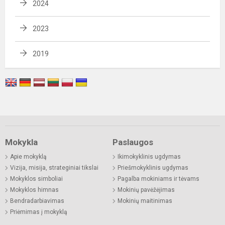
2024
2023
2019
Mokykla
Paslaugos
Apie mokyklą
Ikimokyklinis ugdymas
Vizija, misija, strateginiai tikslai
Priešmokyklinis ugdymas
Mokyklos simboliai
Pagalba mokiniams ir tėvams
Mokyklos himnas
Mokinių pavėžėjimas
Bendradarbiavimas
Mokinių maitinimas
Priėmimas į mokyklą