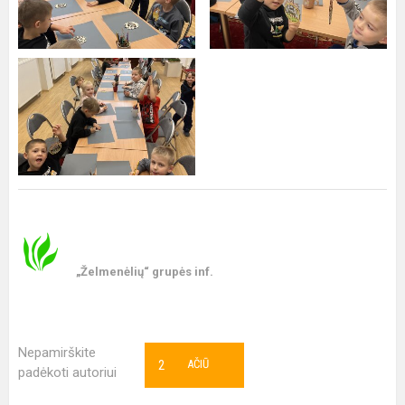
„Želmenėlių“ grupės inf.
Nepamirškite
2
AČIŪ
padėkoti autoriui