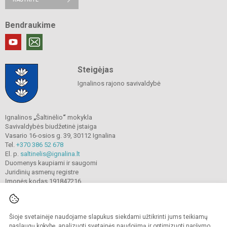
Bendraukime
Steigėjas
Ignalinos rajono savivaldybė
Ignalinos
„
Šaltinėlio
“
mokykla
Savivaldybės biudžetinė įstaiga
Vasario 16-osios g. 39, 30112 Ignalina
Tel.
+370 386 52 678
El. p.
saltinelis@ignalina.lt
Duomenys kaupiami ir saugomi
Juridinių asmenų registre
Įmonės kodas 191847216
Šioje svetainėje naudojame slapukus siekdami užtikrinti jums teikiamų
© 2022. Ignalinos
„
Šaltinėlio
“
mokykla. Visos teisės saugomos.
Kopijuoti turinį be raštiško gimnazijos sutikimo griežtai draudžiama.
paslaugų kokybę, analizuoti svetainės naudojimą ir optimizuoti naršymo