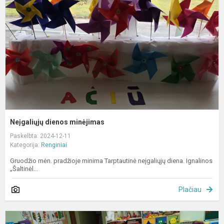
Neįgaliųjų dienos minėjimas
Paskelbta: 2024-12-11
Kategorija:
Renginiai
Gruodžio mėn. pradžioje minima Tarptautinė neįgaliųjų diena. Ignalinos
„Šaltinėl...
Plačiau
K