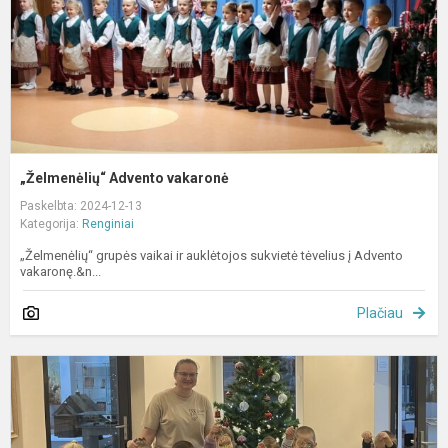
„Želmenėlių“ Advento vakaronė
Paskelbta: 2024-12-13
Kategorija:
Renginiai
„Želmenėlių“ grupės vaikai ir auklėtojos sukvietė tėvelius į Advento
vakaronę.&n...
Plačiau
I
į
k
m