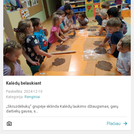
b
Kalėdų belaukiant
Paskelbta: 2024-12-10
Kategorija:
Renginiai
„Skruzdėliukų“ grupėje sklinda Kalėdų laukimo džiaugsmas, gerų
darbelių gausa, s...
Plačiau