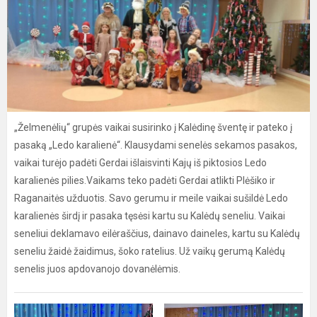
„Želmenėlių“ grupės vaikai susirinko į Kalėdinę šventę ir pateko į
pasaką „Ledo karalienė“. Klausydami senelės sekamos pasakos,
vaikai turėjo padėti Gerdai išlaisvinti Kajų iš piktosios Ledo
karalienės pilies.Vaikams teko padėti Gerdai atlikti Plėšiko ir
Raganaitės užduotis. Savo gerumu ir meile vaikai sušildė Ledo
karalienės širdį ir pasaka tęsėsi kartu su Kalėdų seneliu. Vaikai
seneliui deklamavo eilėraščius, dainavo daineles, kartu su Kalėdų
seneliu žaidė žaidimus, šoko ratelius. Už vaikų gerumą Kalėdų
senelis juos apdovanojo dovanėlėmis.