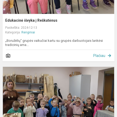
Edukacinė išvyka į Reškutėnus
Paskelbta: 2024-12-13
Kategorija:
Renginiai
„Boružėlių“ grupės vaikučiai kartu su grupės darbuotojais lankėsi
tradicinių ama...
Plačiau
I
į
R
t
a
c