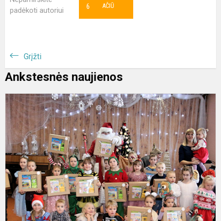
6
AČIŪ
padėkoti autoriui
Grįžti
Ankstesnės naujienos
K
š
V
s