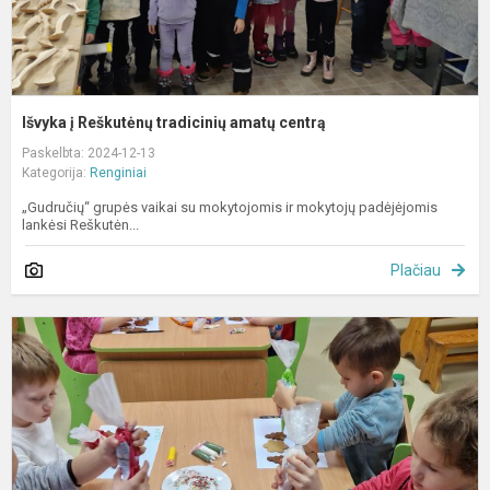
Išvyka į Reškutėnų tradicinių amatų centrą
Paskelbta: 2024-12-13
Kategorija:
Renginiai
„Gudručių“ grupės vaikai su mokytojomis ir mokytojų padėjėjomis
lankėsi Reškutėn...
Plačiau
A