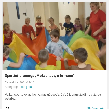
S
p
„
t
o
t
m
Sportinė pramoga „Mokau tave, o tu mane“
Paskelbta: 2024-12-10
Kategorija:
Renginiai
Vaikai sportavo, atliko įvairias užduotis, žaidė judrius žaidimus, žaidė
estafet...
Plačiau