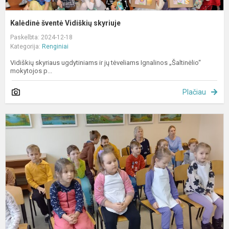
Kalėdinė šventė Vidiškių skyriuje
Paskelbta: 2024-12-18
Kategorija:
Renginiai
Vidiškių skyriaus ugdytiniams ir jų tėveliams Ignalinos „Šaltinėlio“
mokytojos p...
Plačiau
E
i
į
R