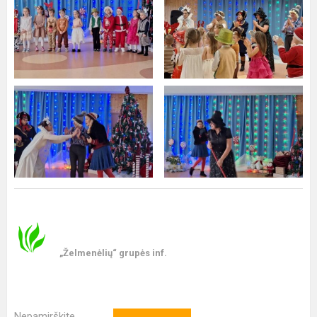
„Želmenėlių“ grupės inf.
Nepamirškite