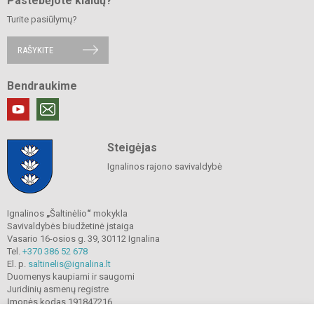
Pastebėjote klaidų?
Turite pasiūlymų?
RAŠYKITE
Bendraukime
Steigėjas
Ignalinos rajono savivaldybė
Ignalinos
„
Šaltinėlio
“
mokykla
Savivaldybės biudžetinė įstaiga
Vasario 16-osios g. 39, 30112 Ignalina
Tel.
+370 386 52 678
El. p.
saltinelis@ignalina.lt
Duomenys kaupiami ir saugomi
Juridinių asmenų registre
Įmonės kodas 191847216