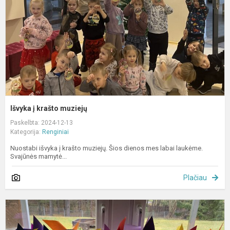
Išvyka į krašto muziejų
Paskelbta: 2024-12-13
Kategorija:
Renginiai
Nuostabi išvyka į krašto muziejų. Šios dienos mes labai laukėme.
Svajūnės mamytė...
Plačiau
N
d
m