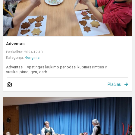
Adventas
Paskelbta: 2024-12-13
Kategorija:
Renginiai
Adventas – ypatingas laukimo periodas, kupinas rimties ir
susikaupimo, gerų darb...
Plačiau
„
A
v