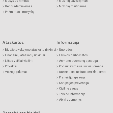
Mokyklos himnas
Mokinių pavėžėjimas
Bendradarbiavimas
Mokinių maitinimas
Priėmimas į mokyklą
Ataskaitos
Informacija
Biudžeto vykdymo ataskaitų rinkiniai
Nuorodos
Finansinių ataskaitų rinkiniai
Laisvos darbo vietos
Lėšos veiklai viešinti
Asmens duomenų apsauga
Projektai
Konsultavimasis su visuomene
Viešieji pirkimai
Dažniausiai užduodami klausimai
Pranešėjų apsauga
Korupcijos prevencija
Civilinė sauga
Teisinė informacija
Atviri duomenys