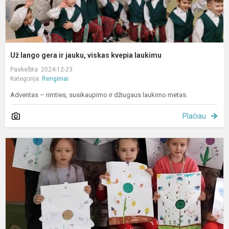
Už lango gera ir jauku, viskas kvepia laukimu
Paskelbta: 2024-12-23
Kategorija:
Renginiai
Adventas – rimties, susikaupimo ir džiugaus laukimo metas.
Plačiau
G
v
„
m
s
v
m
p