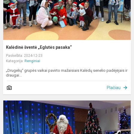
Kalėdinė šventė „Eglutės pasaka“
Paskelbta: 2024-12-23
Kategorija:
Renginiai
„Drugelių“ grupės vaikai pavirto mažaisiais Kalėdų senelio padėjėjais ir
draugai...
Plačiau
S
s
p
„
k