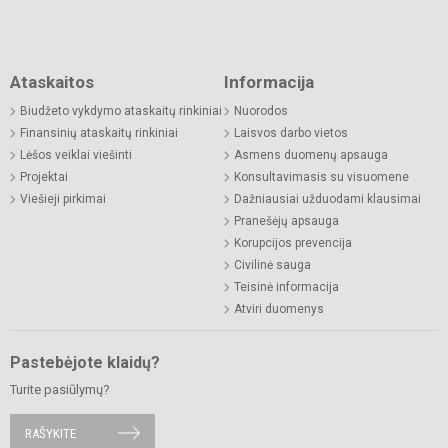
Ataskaitos
Informacija
Biudžeto vykdymo ataskaitų rinkiniai
Nuorodos
Finansinių ataskaitų rinkiniai
Laisvos darbo vietos
Lėšos veiklai viešinti
Asmens duomenų apsauga
Projektai
Konsultavimasis su visuomene
Viešieji pirkimai
Dažniausiai užduodami klausimai
Pranešėjų apsauga
Korupcijos prevencija
Civilinė sauga
Teisinė informacija
Atviri duomenys
Pastebėjote klaidų?
Turite pasiūlymų?
RAŠYKITE