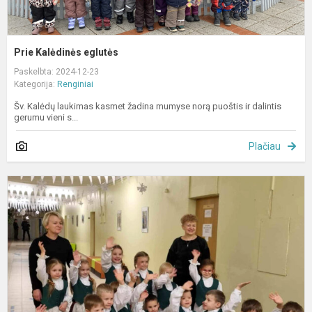
Prie Kalėdinės eglutės
Paskelbta: 2024-12-23
Kategorija:
Renginiai
Šv. Kalėdų laukimas kasmet žadina mumyse norą puoštis ir dalintis
gerumu vieni s...
Plačiau
U
l
g
ir
j
v
k
l