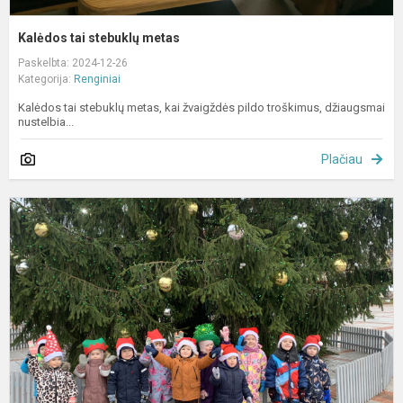
Kalėdos tai stebuklų metas
Paskelbta: 2024-12-26
Kategorija:
Renginiai
Kalėdos tai stebuklų metas, kai žvaigždės pildo troškimus, džiaugsmai
nustelbia...
Plačiau
P
K
e