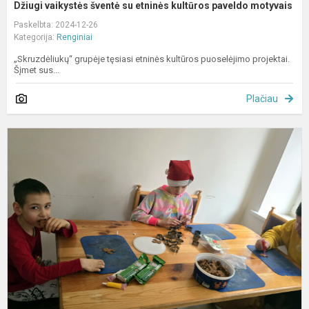
Džiugi vaikystės šventė su etninės kultūros paveldo motyvais
Paskelbta: 2024-12-26
Kategorija:
Renginiai
„Skruzdėliukų“ grupėje tęsiasi etninės kultūros puoselėjimo projektai.
Šįmet sus...
Plačiau
K
t
s
m