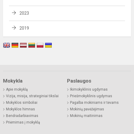
2023
2019
Mokykla
Paslaugos
Apie mokyklą
Ikimokyklinis ugdymas
Vizija, misija, strateginiai tikslai
Priešmokyklinis ugdymas
Mokyklos simboliai
Pagalba mokiniams ir tėvams
Mokyklos himnas
Mokinių pavėžėjimas
Bendradarbiavimas
Mokinių maitinimas
Priėmimas į mokyklą