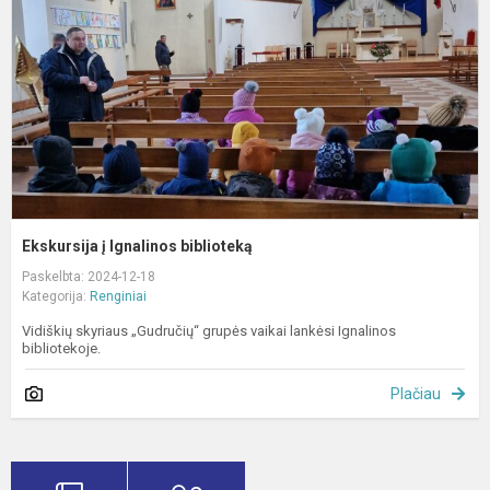
b
Ekskursija į Ignalinos biblioteką
Paskelbta: 2024-12-18
Kategorija:
Renginiai
Vidiškių skyriaus „Gudručių“ grupės vaikai lankėsi Ignalinos
bibliotekoje.
Plačiau