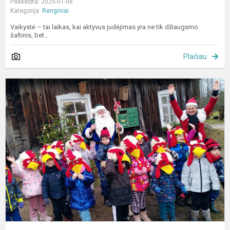
Paskelbta: 2025-01-06
Kategorija:
Renginiai
Vaikystė – tai laikas, kai aktyvus judėjimas yra ne tik džiaugsmo
šaltinis, bet...
Plačiau
D
v
š
s
e
k
p
m