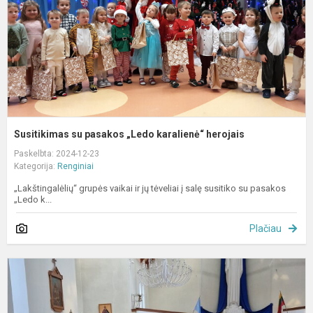
Susitikimas su pasakos „Ledo karalienė“ herojais
Paskelbta: 2024-12-23
Kategorija:
Renginiai
„Lakštingalėlių“ grupės vaikai ir jų tėveliai į salę susitiko su pasakos
„Ledo k...
Plačiau
E
į
I