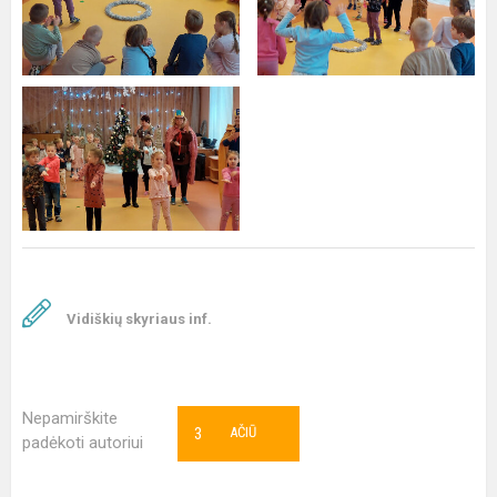
Vidiškių skyriaus inf.
Nepamirškite
3
AČIŪ
padėkoti autoriui