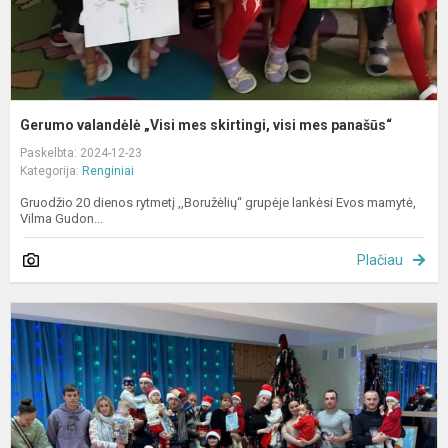
Gerumo valandėlė „Visi mes skirtingi, visi mes panašūs“
Paskelbta: 2024-12-23
Kategorija:
Renginiai
Gruodžio 20 dienos rytmetį ,,Boružėlių“ grupėje lankėsi Evos mamytė,
Vilma Gudon...
Plačiau
K
š
„
p