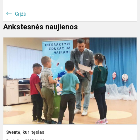
Grįžti
Ankstesnės naujienos
Š
k
t
Šventė, kuri tęsiasi