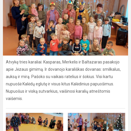
Atvykę tries karaliai: Kasparas, Merkelis ir Baltazaras pasakojo
apie Jėzaus gimimą. lr dovanojo karališkas dovanas: smilkalus,
auksą ir mirą. Pašoko su vaikais ratelius ir šokius. Visi kartu
nupuošė Kalėdų eglutę ir visus kitus Kalėdinius papuošimus.
Nupuošus ir viską sutvarkius, vaišinosi karalių atneštomis
vaišėmis.