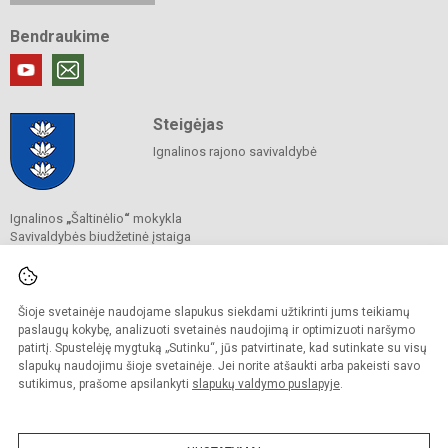
Bendraukime
Steigėjas
Ignalinos rajono savivaldybė
Ignalinos
„
Šaltinėlio
“
mokykla
Savivaldybės biudžetinė įstaiga
Vasario 16-osios g. 39, 30112 Ignalina
Tel.
+370 386 52 678
El. p.
saltinelis@ignalina.lt
Duomenys kaupiami ir saugomi
Šioje svetainėje naudojame slapukus siekdami užtikrinti jums teikiamų
Juridinių asmenų registre
paslaugų kokybę, analizuoti svetainės naudojimą ir optimizuoti naršymo
Įmonės kodas 191847216
patirtį. Spustelėję mygtuką „Sutinku“, jūs patvirtinate, kad sutinkate su visų
slapukų naudojimu šioje svetainėje. Jei norite atšaukti arba pakeisti savo
sutikimus, prašome apsilankyti
slapukų valdymo puslapyje
.
© 2022. Ignalinos
„
Šaltinėlio
“
mokykla. Visos teisės saugomos.
Kopijuoti turinį be raštiško gimnazijos sutikimo griežtai draudžiama.