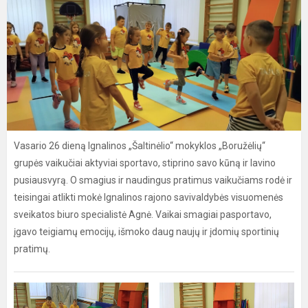
Vasario 26 dieną Ignalinos „Šaltinėlio“ mokyklos „Boružėlių“
grupės vaikučiai aktyviai sportavo, stiprino savo kūną ir lavino
pusiausvyrą. O smagius ir naudingus pratimus vaikučiams rodė ir
teisingai atlikti mokė Ignalinos rajono savivaldybės visuomenės
sveikatos biuro specialistė Agnė. Vaikai smagiai pasportavo,
įgavo teigiamų emocijų, išmoko daug naujų ir įdomių sportinių
pratimų.