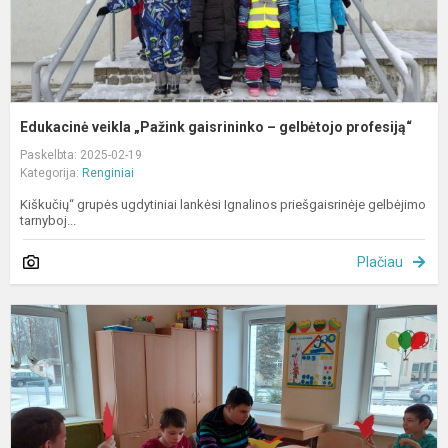
Edukacinė veikla „Pažink gaisrininko – gelbėtojo profesiją“
Paskelbta: 2025-02-19
Kategorija:
Renginiai
Kiškučių“ grupės ugdytiniai lankėsi Ignalinos priešgaisrinėje gelbėjimo
tarnyboj...
Plačiau
K
k
m
v
„
m