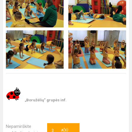
„Boružėlių“ grupės inf.
Nepamirškite
3
AČIŪ