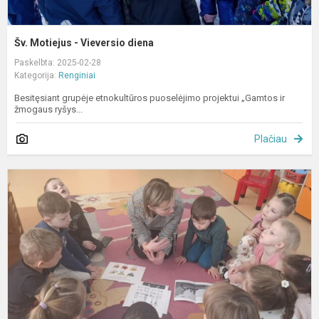
Šv. Motiejus - Vieversio diena
Paskelbta: 2025-02-28
Kategorija:
Renginiai
Besitęsiant grupėje etnokultūros puoselėjimo projektui „Gamtos ir
žmogaus ryšys...
Plačiau
E
v
„
l
–
g
v
s