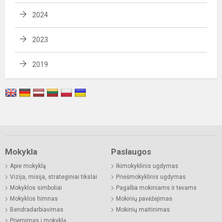
2024
2023
2019
Mokykla
Paslaugos
Apie mokyklą
Ikimokyklinis ugdymas
Vizija, misija, strateginiai tikslai
Priešmokyklinis ugdymas
Mokyklos simboliai
Pagalba mokiniams ir tėvams
Mokyklos himnas
Mokinių pavėžėjimas
Bendradarbiavimas
Mokinių maitinimas
Priėmimas į mokyklą