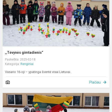
,,Tėvynės gimtadienis”
Paskelbta: 2025-02-18
Kategorija:
Renginiai
Vasario 16-oji – ypatinga šventė visai Lietuvai.
Plačiau
„
ž
r