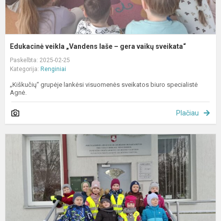
Edukacinė veikla „Vandens laše – gera vaikų sveikata“
Paskelbta: 2025-02-25
Kategorija:
Renginiai
„Kiškučių“ grupėje lankėsi visuomenės sveikatos biuro specialistė
Agnė.
Plačiau
E
v
„
g
–
g
p