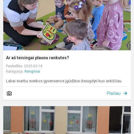
Ar aš teisingai plaunu rankutes?
Paskelbta: 2025-02-18
Kategorija:
Renginiai
Labai svarbu sveikos gyvensenos įgūdžius išsiugdyti kuo ankščiau.
Plačiau
,
g