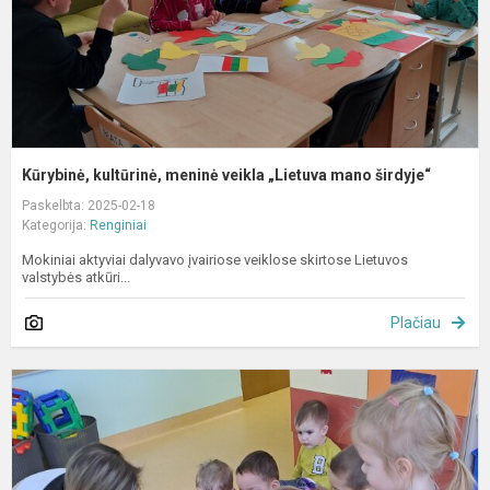
š
Kūrybinė, kultūrinė, meninė veikla „Lietuva mano širdyje“
Paskelbta: 2025-02-18
Kategorija:
Renginiai
Mokiniai aktyviai dalyvavo įvairiose veiklose skirtose Lietuvos
valstybės atkūri...
Plačiau
A
a
t
p
r