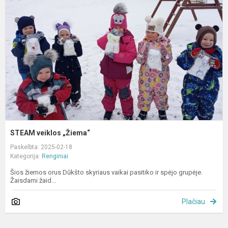
„
STEAM veiklos „Žiema“
Paskelbta: 2025-02-18
Kategorija:
Renginiai
Šios žiemos orus Dūkšto skyriaus vaikai pasitiko ir spėjo grupėje.
Žaisdami žaid...
Plačiau