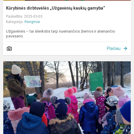
Kūrybinės dirbtuvėlės „Užgavėnių kaukių gamyba“
Paskelbta: 2025-03-03
Kategorija:
Renginiai
Užgavėnės – tai slenkstis tarp nueinančios žiemos ir ateinančio
pavasario.
Plačiau
Š
M
-
V
d