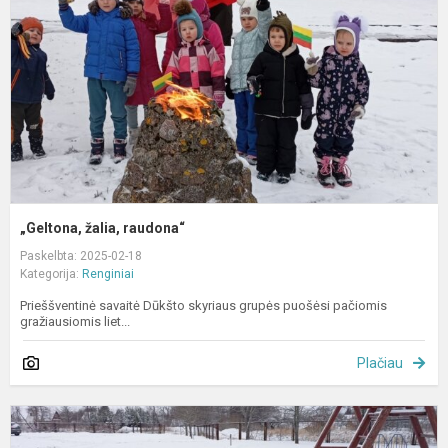
„Geltona, žalia, raudona“
Paskelbta: 2025-02-18
Kategorija:
Renginiai
Prieššventinė savaitė Dūkšto skyriaus grupės puošėsi pačiomis
gražiausiomis liet...
Plačiau
S
v