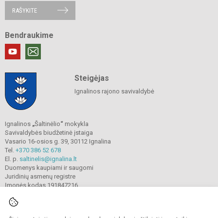
RAŠYKITE
Bendraukime
Steigėjas
Ignalinos rajono savivaldybė
Ignalinos
„
Šaltinėlio
“
mokykla
Savivaldybės biudžetinė įstaiga
Vasario 16-osios g. 39, 30112 Ignalina
Tel.
+370 386 52 678
El. p.
saltinelis@ignalina.lt
Duomenys kaupiami ir saugomi
Juridinių asmenų registre
Įmonės kodas 191847216