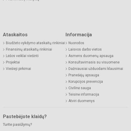
Ataskaitos
Informacija
Biudžeto vykdymo ataskaitų rinkiniai
Nuorodos
Finansinių ataskaitų rinkiniai
Laisvos darbo vietos
Lėšos veiklai viešinti
Asmens duomenų apsauga
Projektai
Konsultavimasis su visuomene
Viešieji pirkimai
Dažniausiai užduodami klausimai
Pranešėjų apsauga
Korupcijos prevencija
Civilinė sauga
Teisinė informacija
Atviri duomenys
Pastebėjote klaidų?
Turite pasiūlymų?