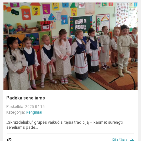
P
s
Padėka seneliams
Paskelbta: 2025-04-15
Kategorija:
Renginiai
„Skruzdėliukų“ grupės vaikučiai tęsia tradiciją – kasmet surengti
seneliams padė...
Plačiau