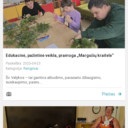
k
Edukacinė, pažintinė veikla, pramoga „Margučių kraitelė“
Paskelbta: 2025-04-23
Kategorija:
Renginiai
Šv. Velykos – tai gamtos atbudimo, pavasario džiaugsmo,
susikaupimo, pasiru...
Plačiau
E
„
m