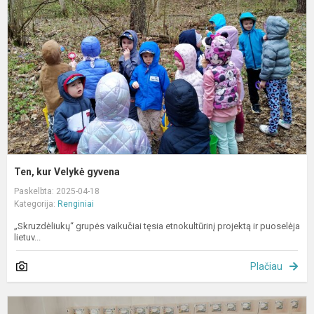
g
Ten, kur Velykė gyvena
Paskelbta: 2025-04-18
Kategorija:
Renginiai
„Skruzdėliukų“ grupės vaikučiai tęsia etnokultūrinį projektą ir puoselėja
lietuv...
Plačiau
Š