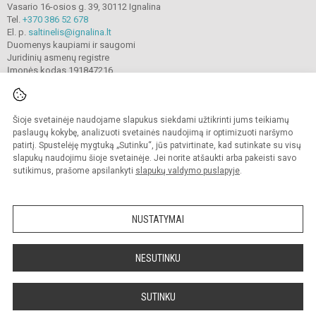
Vasario 16-osios g. 39, 30112 Ignalina
Tel.
+370 386 52 678
El. p.
saltinelis@ignalina.lt
Duomenys kaupiami ir saugomi
Juridinių asmenų registre
Įmonės kodas 191847216
Šioje svetainėje naudojame slapukus siekdami užtikrinti jums teikiamų
© 2022. Ignalinos
„
Šaltinėlio
“
mokykla. Visos teisės saugomos.
Kopijuoti turinį be raštiško gimnazijos sutikimo griežtai draudžiama.
paslaugų kokybę, analizuoti svetainės naudojimą ir optimizuoti naršymo
patirtį. Spustelėję mygtuką „Sutinku“, jūs patvirtinate, kad sutinkate su visų
Prieinamumo paraiška
Slapukų valdymas
slapukų naudojimu šioje svetainėje. Jei norite atšaukti arba pakeisti savo
sutikimus, prašome apsilankyti
slapukų valdymo puslapyje
.
Sumanus būdas atnaujinti
mokyklos interneto
svetainę
NUSTATYMAI
NESUTINKU
SUTINKU