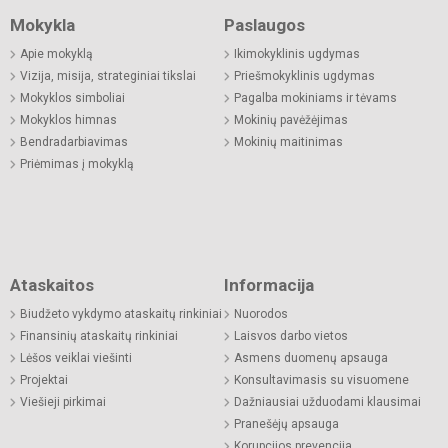
Mokykla
Paslaugos
Apie mokyklą
Ikimokyklinis ugdymas
Vizija, misija, strateginiai tikslai
Priešmokyklinis ugdymas
Mokyklos simboliai
Pagalba mokiniams ir tėvams
Mokyklos himnas
Mokinių pavėžėjimas
Bendradarbiavimas
Mokinių maitinimas
Priėmimas į mokyklą
Ataskaitos
Informacija
Biudžeto vykdymo ataskaitų rinkiniai
Nuorodos
Finansinių ataskaitų rinkiniai
Laisvos darbo vietos
Lėšos veiklai viešinti
Asmens duomenų apsauga
Projektai
Konsultavimasis su visuomene
Viešieji pirkimai
Dažniausiai užduodami klausimai
Pranešėjų apsauga
Korupcijos prevencija