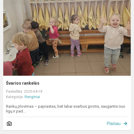
r
Švarios rankelės
Paskelbta: 2025-04-18
Kategorija:
Renginiai
Rankų plovimas – paprastas, bet labai svarbus įprotis, saugantis nuo
ligų ir pad...
Plačiau