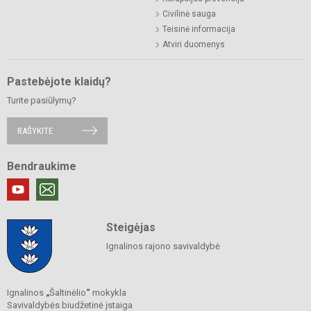
Civilinė sauga
Teisinė informacija
Atviri duomenys
Pastebėjote klaidų?
Turite pasiūlymų?
RAŠYKITE
Bendraukime
Steigėjas
Ignalinos rajono savivaldybė
Ignalinos
„
Šaltinėlio
“
mokykla
Savivaldybės biudžetinė įstaiga