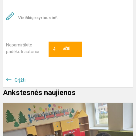
Vidiškių skyriaus inf.
Nepamirškite
4
AČIŪ
padėkoti autoriui
Grįžti
Ankstesnės naujienos
E
p
v
p
„