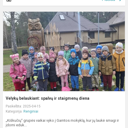
V
b
s
ir
s
d
Velykų belaukiant: spalvų ir staigmenų diena
Paskelbta: 2025-04-15
Kategorija:
Renginiai
„Kiškučių“ grupės vaikai vyko į Gamtos mokyklą, kur jų laukė smagi ir
įdomi eduk...