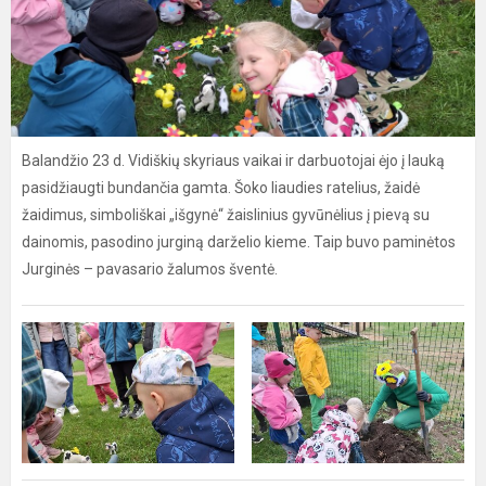
Balandžio 23 d. Vidiškių skyriaus vaikai ir darbuotojai ėjo į lauką
pasidžiaugti bundančia gamta. Šoko liaudies ratelius, žaidė
žaidimus, simboliškai „išgynė“ žaislinius gyvūnėlius į pievą su
dainomis, pasodino jurginą darželio kieme. Taip buvo paminėtos
Jurginės – pavasario žalumos šventė.