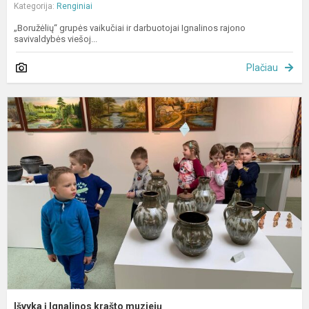
Kategorija:
Renginiai
„Boružėlių“ grupės vaikučiai ir darbuotojai Ignalinos rajono
savivaldybės viešoj...
Plačiau
I
į
I
k
m
Išvyka į Ignalinos krašto muziejų