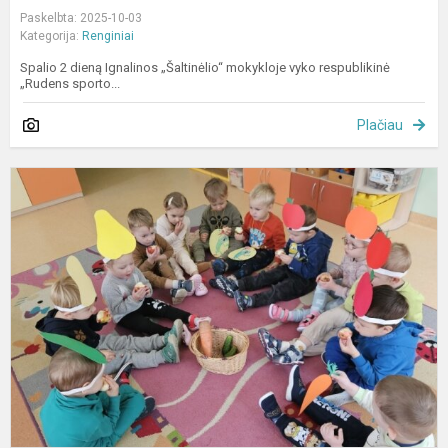
Paskelbta: 2025-10-03
Kategorija:
Renginiai
Spalio 2 dieną Ignalinos „Šaltinėlio“ mokykloje vyko respublikinė
„Rudens sporto...
Plačiau
P
k
r
g