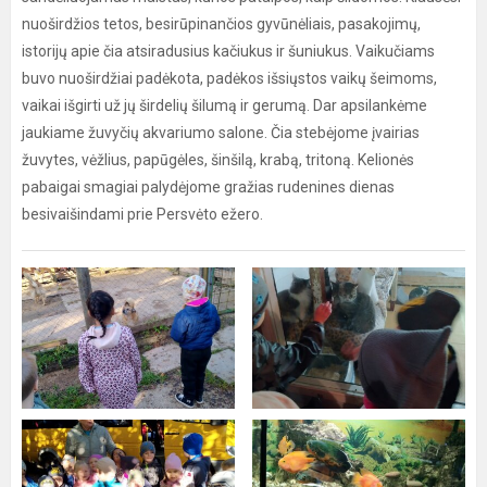
nuoširdžios tetos, besirūpinančios gyvūnėliais, pasakojimų,
istorijų apie čia atsiradusius kačiukus ir šuniukus. Vaikučiams
buvo nuoširdžiai padėkota, padėkos išsiųstos vaikų šeimoms,
vaikai išgirti už jų širdelių šilumą ir gerumą. Dar apsilankėme
jaukiame žuvyčių akvariumo salone. Čia stebėjome įvairias
žuvytes, vėžlius, papūgėles, šinšilą, krabą, tritoną. Kelionės
pabaigai smagiai palydėjome gražias rudenines dienas
besivaišindami prie Persvėto ežero.