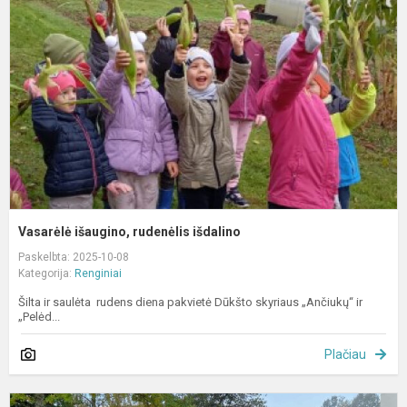
r
i
Vasarėlė išaugino, rudenėlis išdalino
Paskelbta: 2025-10-08
Kategorija:
Renginiai
Šilta ir saulėta rudens diena pakvietė Dūkšto skyriaus „Ančiukų“ ir
„Pelėd...
Plačiau
D