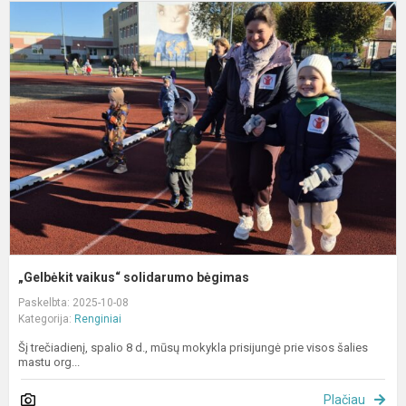
„
v
s
b
„Gelbėkit vaikus“ solidarumo bėgimas
Paskelbta: 2025-10-08
Kategorija:
Renginiai
Šį trečiadienį, spalio 8 d., mūsų mokykla prisijungė prie visos šalies
mastu org...
Plačiau