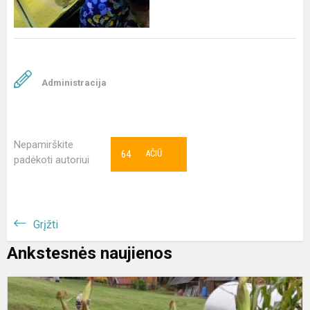
Administracija
Nepamirškite
64
AČIŪ
padėkoti autoriui
Grįžti
Ankstesnės naujienos
V
i