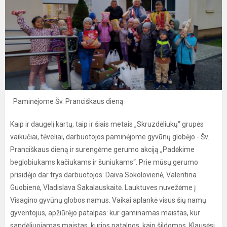
Paminėjome Šv. Pranciškaus dieną
Kaip ir daugelį kartų, taip ir šiais metais „Skruzdėliukų“ grupės
vaikučiai, tėveliai, darbuotojos paminėjome gyvūnų globėjo - Šv.
Pranciškaus dieną ir surengėme gerumo akciją „Padėkime
beglobiukams kačiukams ir šuniukams“. Prie mūsų gerumo
prisidėjo dar trys darbuotojos: Daiva Sokolovienė, Valentina
Guobienė, Vladislava Sakalauskaitė. Lauktuves nuvežėme į
Visagino gyvūnų globos namus. Vaikai aplankė visus šių namų
gyventojus, apžiūrėjo patalpas: kur gaminamas maistas, kur
sandėliuojamas maistas, kurios patalpos, kaip šildomos. Klausėsi