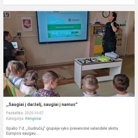
,
į
d
s
į
n
,,Saugiai į darželį, saugiai į namus''
Paskelbta: 2025-10-07
Kategorija:
Renginiai
Spalio 7 d. ,,Gudručių'' grupėje vyko prevencinė valandėlė skirta
Europos saugau...