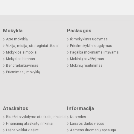
Mokykla
Paslaugos
Apie mokyklą
Ikimokyklinis ugdymas
Vizija, misija, strateginiai tikslai
Priešmokyklinis ugdymas
Mokyklos simboliai
Pagalba mokiniams ir tėvams
Mokyklos himnas
Mokinių pavėžėjimas
Bendradarbiavimas
Mokinių maitinimas
Priėmimas į mokyklą
Ataskaitos
Informacija
Biudžeto vykdymo ataskaitų rinkiniai
Nuorodos
Finansinių ataskaitų rinkiniai
Laisvos darbo vietos
Lėšos veiklai viešinti
Asmens duomenų apsauga