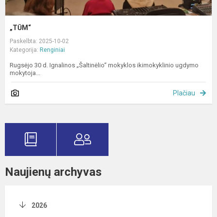
„TŪM“
Paskelbta: 2025-10-02
Kategorija:
Renginiai
Rugsėjo 30 d. Ignalinos „Šaltinėlio“ mokyklos ikimokyklinio ugdymo
mokytoja...
Plačiau
Naujienų archyvas
2026