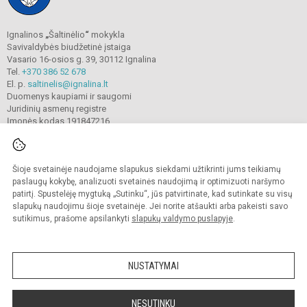
Ignalinos
„
Šaltinėlio
“
mokykla
Savivaldybės biudžetinė įstaiga
Vasario 16-osios g. 39, 30112 Ignalina
Tel.
+370 386 52 678
El. p.
saltinelis@ignalina.lt
Duomenys kaupiami ir saugomi
Juridinių asmenų registre
Įmonės kodas 191847216
Šioje svetainėje naudojame slapukus siekdami užtikrinti jums teikiamų
© 2022. Ignalinos
„
Šaltinėlio
“
mokykla. Visos teisės saugomos.
Kopijuoti turinį be raštiško gimnazijos sutikimo griežtai draudžiama.
paslaugų kokybę, analizuoti svetainės naudojimą ir optimizuoti naršymo
patirtį. Spustelėję mygtuką „Sutinku“, jūs patvirtinate, kad sutinkate su visų
Prieinamumo paraiška
Slapukų valdymas
slapukų naudojimu šioje svetainėje. Jei norite atšaukti arba pakeisti savo
sutikimus, prašome apsilankyti
slapukų valdymo puslapyje
.
Sumanus būdas atnaujinti
mokyklos interneto
svetainę
NUSTATYMAI
NESUTINKU