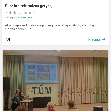
Pilna kraitelė rudens gėrybių
Paskelbta: 2025-10-02
Kategorija:
Renginiai
Atskubėjęs ruduo dovanoja daug nuostabių spalvotų akimirkų ir
rudens gėrybių – t...
Plačiau
„