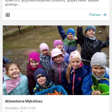
Spalio 6 d. rytą priešmokyklinės „Kiškučių“ grupės vaikai sulaukė
ypatingo...
Plačiau
A
M
Atšventėme Mykolines
Paskelbta: 2025-10-06