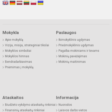
Mokykla
Paslaugos
Apie mokyklą
Ikimokyklinis ugdymas
Vizija, misija, strateginiai tikslai
Priešmokyklinis ugdymas
Mokyklos simboliai
Pagalba mokiniams ir tėvams
Mokyklos himnas
Mokinių pavėžėjimas
Bendradarbiavimas
Mokinių maitinimas
Priėmimas į mokyklą
Ataskaitos
Informacija
Biudžeto vykdymo ataskaitų rinkiniai
Nuorodos
Finansinių ataskaitų rinkiniai
Laisvos darbo vietos