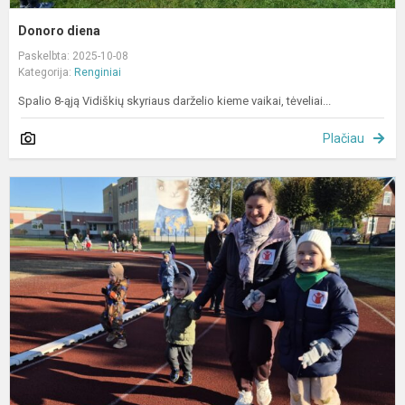
Donoro diena
Paskelbta: 2025-10-08
Kategorija:
Renginiai
Spalio 8-ąją Vidiškių skyriaus darželio kieme vaikai, tėveliai...
Plačiau
„
v
s
b