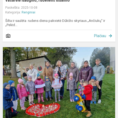
Vasarėlė išaugino, rudenėlis išdalino
Paskelbta: 2025-10-08
Kategorija:
Renginiai
Šilta ir saulėta rudens diena pakvietė Dūkšto skyriaus „Ančiukų“ ir
„Pelėd...
Plačiau
D
d