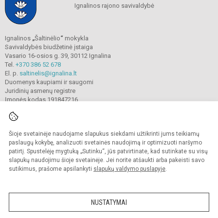
Ignalinos rajono savivaldybė
Ignalinos
„
Šaltinėlio
“
mokykla
Savivaldybės biudžetinė įstaiga
Vasario 16-osios g. 39, 30112 Ignalina
Tel.
+370 386 52 678
El. p.
saltinelis@ignalina.lt
Duomenys kaupiami ir saugomi
Juridinių asmenų registre
Įmonės kodas 191847216
Šioje svetainėje naudojame slapukus siekdami užtikrinti jums teikiamų
© 2022. Ignalinos
„
Šaltinėlio
“
mokykla. Visos teisės saugomos.
Kopijuoti turinį be raštiško gimnazijos sutikimo griežtai draudžiama.
paslaugų kokybę, analizuoti svetainės naudojimą ir optimizuoti naršymo
patirtį. Spustelėję mygtuką „Sutinku“, jūs patvirtinate, kad sutinkate su visų
Prieinamumo paraiška
Slapukų valdymas
slapukų naudojimu šioje svetainėje. Jei norite atšaukti arba pakeisti savo
sutikimus, prašome apsilankyti
slapukų valdymo puslapyje
.
Sumanus būdas atnaujinti
mokyklos interneto
svetainę
NUSTATYMAI