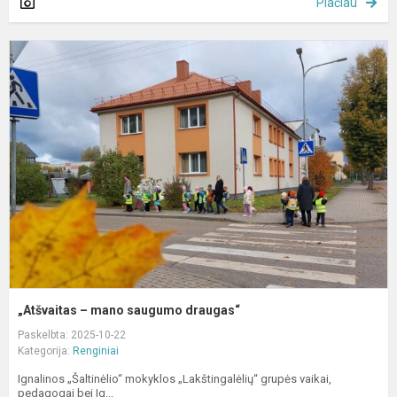
Plačiau
„
–
m
s
d
„Atšvaitas – mano saugumo draugas“
Paskelbta: 2025-10-22
Kategorija:
Renginiai
Ignalinos „Šaltinėlio“ mokyklos „Lakštingalėlių“ grupės vaikai,
pedagogai bei Ig...