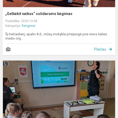
„Gelbėkit vaikus“ solidarumo bėgimas
Paskelbta: 2025-10-08
Kategorija:
Renginiai
Šį trečiadienį, spalio 8 d., mūsų mokykla prisijungė prie visos šalies
mastu org...
Plačiau
,
į
d
s
į
n