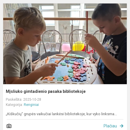
M
g
p
b
Mįsliuko gimtadienio pasaka bibliotekoje
Paskelbta: 2025-10-28
Kategorija:
Renginiai
„Kiškučių“ grupės vaikučiai lankėsi bibliotekoje, kur vyko linksma...
Plačiau