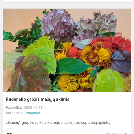
R
g
m
a
Rudenėlio grožis mažųjų akimis
Paskelbta: 2025-10-28
Kategorija:
Renginiai
„Bitučių“ grupės vaikais kalbėjosi apie juos supančią aplinką.