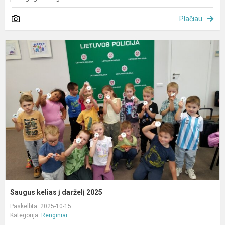
Plačiau
S
k
į
d
2
Saugus kelias į darželį 2025
Paskelbta: 2025-10-15
Kategorija:
Renginiai