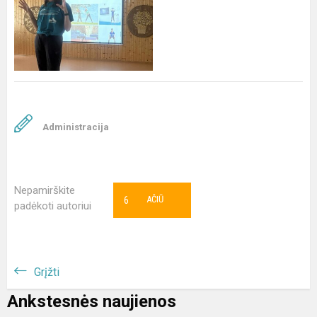
Administracija
Nepamirškite
6
AČIŪ
padėkoti autoriui
Grįžti
Ankstesnės naujienos