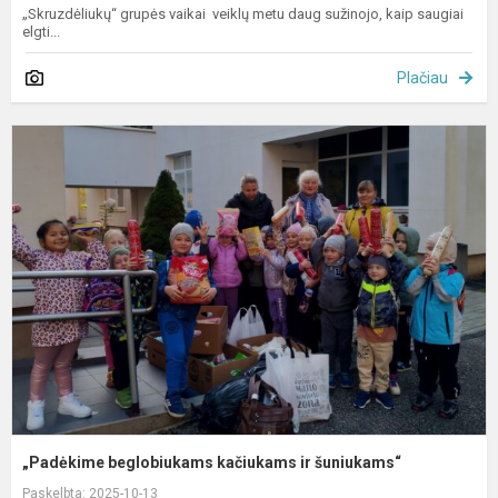
„Skruzdėliukų“ grupės vaikai veiklų metu daug sužinojo, kaip saugiai
elgti...
Plačiau
„
b
k
ir
š
„Padėkime beglobiukams kačiukams ir šuniukams“
Paskelbta: 2025-10-13