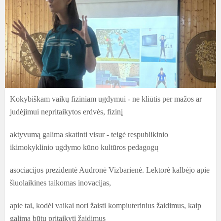
Kokybiškam vaikų fiziniam ugdymui - ne kliūtis per mažos ar
judėjimui nepritaikytos erdvės, fizinį
aktyvumą galima skatinti visur - teigė respublikinio
ikimokyklinio ugdymo kūno kultūros pedagogų
asociacijos prezidentė Audronė Vizbarienė. Lektorė kalbėjo apie
šiuolaikines taikomas inovacijas,
apie tai, kodėl vaikai nori žaisti kompiuterinius žaidimus, kaip
galima būtų pritaikyti žaidimus