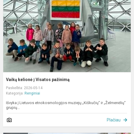
į
V
p
Vaikų kelionė į Visatos pažinimą
Paskelbta: 2026-05-14
Kategorija:
Renginiai
Išvyka į Lietuvos etnokosmologijos muziejų „Kiškučių“ ir „Želmenėlių“
grupių...
Plačiau