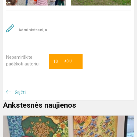
Administracija
Nepamirškite
10
AČIŪ
padėkoti autoriui
Grįžti
Ankstesnės naujienos
„
p
b