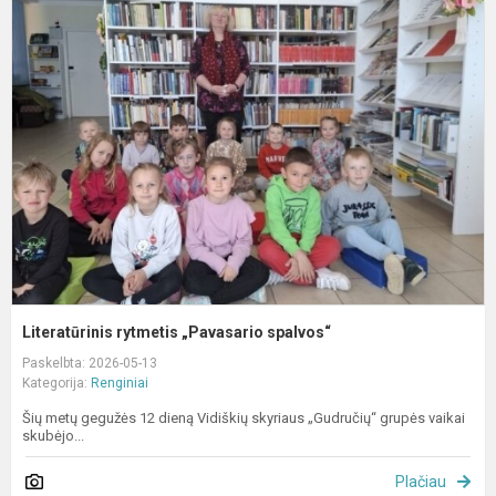
L
r
„
s
Literatūrinis rytmetis „Pavasario spalvos“
Paskelbta: 2026-05-13
Kategorija:
Renginiai
Šių metų gegužės 12 dieną Vidiškių skyriaus „Gudručių“ grupės vaikai
skubėjo...
Plačiau