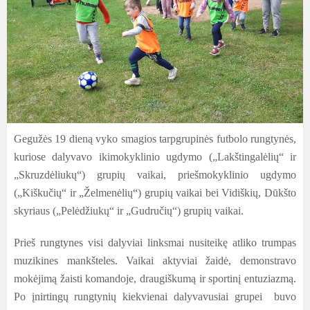
Gegužės 19 dieną vyko smagios tarpgrupinės futbolo rungtynės,
kuriose dalyvavo ikimokyklinio ugdymo („Lakštingalėlių“ ir
„Skruzdėliukų“) grupių vaikai, priešmokyklinio ugdymo
(„Kiškučių“ ir „Želmenėlių“) grupių vaikai bei Vidiškių, Dūkšto
skyriaus („Pelėdžiukų“ ir „Gudručių“) grupių vaikai.
Prieš rungtynes visi dalyviai linksmai nusiteikę atliko trumpas
muzikines mankšteles. Vaikai aktyviai žaidė, demonstravo
mokėjimą žaisti komandoje, draugiškumą ir sportinį entuziazmą.
Po įnirtingų rungtynių kiekvienai dalyvavusiai grupei buvo