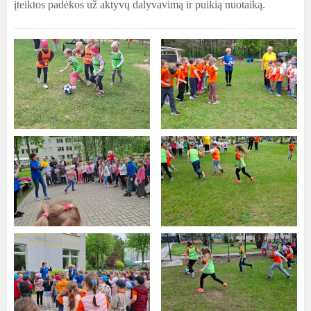
įteiktos padėkos už aktyvų dalyvavimą ir puikią nuotaiką.