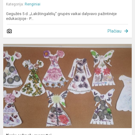
Kategorija:
Renginiai
Gegužės 5 d. „Lakštingalėlių“ grupės vaikai dalyvavo pažintinėje
edukacijoje - P...
Plačiau
K
s
m