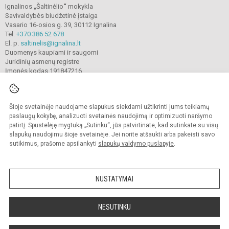
Ignalinos
„
Šaltinėlio
“
mokykla
Savivaldybės biudžetinė įstaiga
Vasario 16-osios g. 39, 30112 Ignalina
Tel.
+370 386 52 678
El. p.
saltinelis@ignalina.lt
Duomenys kaupiami ir saugomi
Juridinių asmenų registre
Įmonės kodas 191847216
Šioje svetainėje naudojame slapukus siekdami užtikrinti jums teikiamų
© 2022. Ignalinos
„
Šaltinėlio
“
mokykla. Visos teisės saugomos.
Kopijuoti turinį be raštiško gimnazijos sutikimo griežtai draudžiama.
paslaugų kokybę, analizuoti svetainės naudojimą ir optimizuoti naršymo
patirtį. Spustelėję mygtuką „Sutinku“, jūs patvirtinate, kad sutinkate su visų
Prieinamumo paraiška
Slapukų valdymas
slapukų naudojimu šioje svetainėje. Jei norite atšaukti arba pakeisti savo
sutikimus, prašome apsilankyti
slapukų valdymo puslapyje
.
Sumanus būdas atnaujinti
mokyklos interneto
svetainę
NUSTATYMAI
NESUTINKU