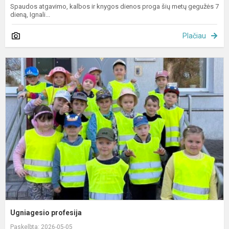
Spaudos atgavimo, kalbos ir knygos dienos proga šių metų gegužės 7
dieną, Ignali...
Plačiau
U
p
Ugniagesio profesija
Paskelbta: 2026-05-05