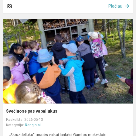
Plačiau
S
p
v
Svečiuose pas vabaliukus
Paskelbta: 2026-05-13
Kategorija:
Renginiai
„Skruzdėliukų“ grupės vaikai lankėsi Gamtos mokykloje.