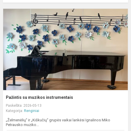
P
s
m
i
Pažintis su muzikos instrumentais
Paskelbta: 2026-05-13
Kategorija:
Renginiai
„Želmenėlių“ ir „Kiškučių“ grupės vaikai lankėsi Ignalinos Miko
Petrausko muziko...