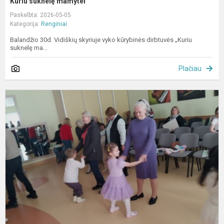
Kuriu suknelę mamytei
Paskelbta: 2026-05-05
Kategorija:
Renginiai
Balandžio 30d. Vidiškių skyriuje vyko kūrybinės dirbtuvės „Kuriu
suknelę ma...
Plačiau
P
p
d