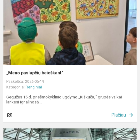
„Meno paslapčių beieškant“
Paskelbta: 2026-05-19
Kategorija:
Renginiai
Gegužės 15 d. priešmokyklinio ugdymo „Kiškučių“ grupės vaikai
lankėsi Ignalinos&...
Plačiau
V
k