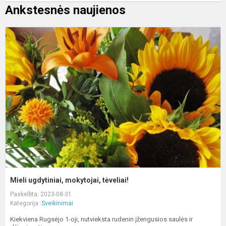
Ankstesnės naujienos
M
u
m
t
Mieli ugdytiniai, mokytojai, tėveliai!
Paskelbta: 2023-08-31
Kategorija:
Sveikinimai
Kiekviena Rugsėjo 1-oji, nutvieksta rudenin įžengusios saulės ir