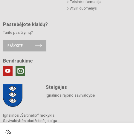
Teisinė informacija
Atviri duomenys
Pastebėjote klaidų?
Turite pasiūlymų?
RAŠYKITE
Bendraukime
Steigėjas
Ignalinos rajono savivaldybė
Ignalinos
„
Šaltinėlio
“
mokykla
Savivaldybės biudžetinė įstaiga
Vasario 16-osios g. 39, 30112 Ignalina
Tel.
+370 386 52 678