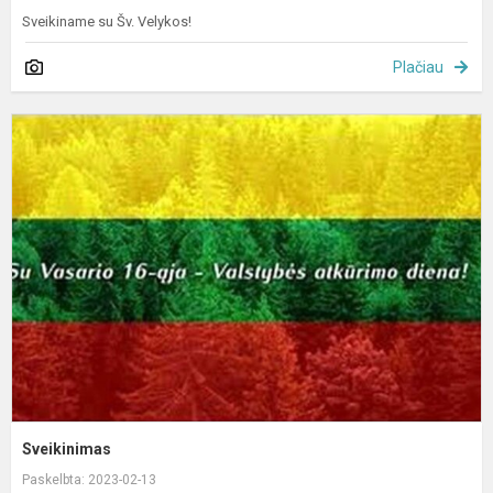
Sveikiname su Šv. Velykos!
Plačiau
S
Sveikinimas
Paskelbta: 2023-02-13