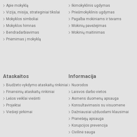
Apie mokyklą
Ikimokyklinis ugdymas
Vizija, misija, strateginiai tikslai
Priešmokyklinis ugdymas
Mokyklos simboliai
Pagalba mokiniams ir tėvams
Mokyklos himnas
Mokinių pavėžėjimas
Bendradarbiavimas
Mokinių maitinimas
Priėmimas į mokyklą
Ataskaitos
Informacija
Biudžeto vykdymo ataskaitų rinkiniai
Nuorodos
Finansinių ataskaitų rinkiniai
Laisvos darbo vietos
Lėšos veiklai viešinti
Asmens duomenų apsauga
Projektai
Konsultavimasis su visuomene
Viešieji pirkimai
Dažniausiai užduodami klausimai
Pranešėjų apsauga
Korupcijos prevencija
Civilinė sauga