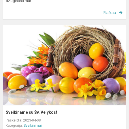
džiuginanti mar...
Plačiau
S
s
Š
V
Sveikiname su Šv. Velykos!
Paskelbta: 2023-04-08
Kategorija:
Sveikinimai