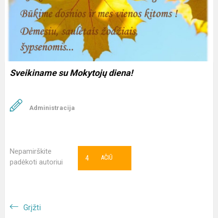
Sveikiname su Mokytojų diena!
Administracija
Nepamirškite
4
AČIŪ
padėkoti autoriui
Grįžti