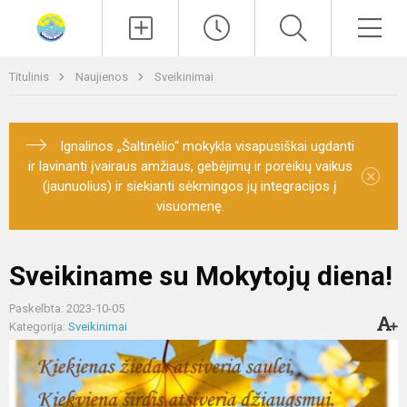
Paieška
Men
Titulinis
Naujienos
Sveikinimai
Ignalinos „Šaltinėlio“ mokykla visapusiškai ugdanti
ir lavinanti įvairaus amžiaus, gebėjimų ir poreikių vaikus
×
(jaunuolius) ir siekianti sėkmingos jų integracijos į
visuomenę.
Sveikiname su Mokytojų diena!
Paskelbta: 2023-10-05
Kategorija:
Sveikinimai