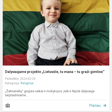
p
„
t
m
–
t
g
g
Dalyvaujame projekte „Lietuvėle, tu mana – tu graži gimtinė“
Paskelbta: 2023-02-20
Kategorija:
Renginiai
„Želmenėlių“ grupės vaikai ir mokytojos Julė ir Nijolė dalyvauja
tarptautiniame...
Plačiau