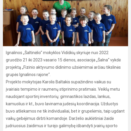
Ignalinos „Šaltinėlio“ mokyklos Vidiškių skyriuje nuo 2022
gruodžio 21 iki 2023 vasario 15 dienos, asociacija „Šalna“ vykdė
projektą „Fizinio aktyvumo didinimo užsiėmimai arčiau tikslinės
grupės Ignalinos rajone“.
Projekto mokytojas Karolis Baltakis supažindino vaikus su
įvairiais tempimo ir raumenų stiprinimo pratimais. Veiklų metu
naudojant sportinį inventorių: gimnastikos lazdas, lankus,
kamuolius ir kt., buvo lavinama judesių koordinacija. Užduotys
buvo atliekamos ne tik individualiai, bet ir grupelėmis, taip ugdant
vaikų gebėjimus dirbti komandoje. Darželio auklėtiniai žaidė
judriuosius žaidimus ir turėjo galimybę išbandyti įvairių sporto