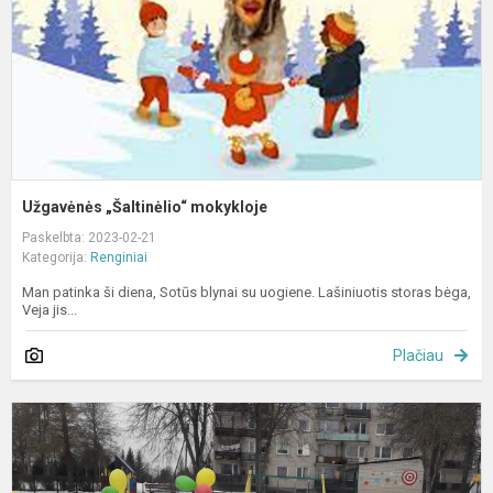
Užgavėnės „Šaltinėlio“ mokykloje
Paskelbta: 2023-02-21
Kategorija:
Renginiai
Man patinka ši diena, Sotūs blynai su uogiene. Lašiniuotis storas bėga,
Veja jis...
Plačiau
V
oj
V
s