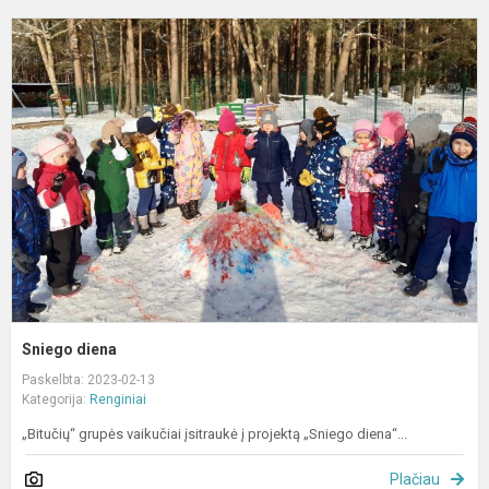
S
d
Sniego diena
Paskelbta: 2023-02-13
Kategorija:
Renginiai
„Bitučių“ grupės vaikučiai įsitraukė į projektą „Sniego diena“...
Plačiau