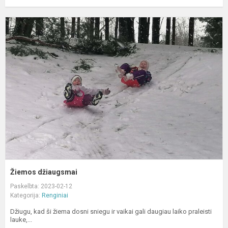
Ž
d
Žiemos džiaugsmai
Paskelbta: 2023-02-12
Kategorija:
Renginiai
Džiugu, kad ši žiema dosni sniegu ir vaikai gali daugiau laiko praleisti
lauke,...