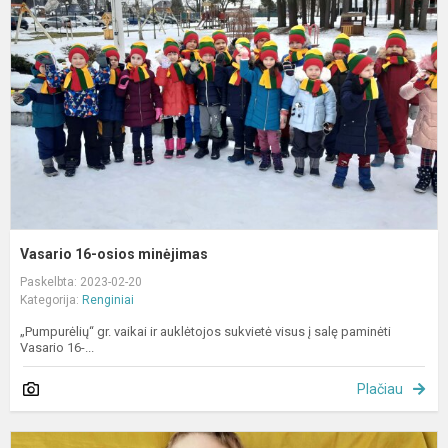
o
m
Vasario 16-osios minėjimas
Paskelbta: 2023-02-20
Kategorija:
Renginiai
„Pumpurėlių“ gr. vaikai ir auklėtojos sukvietė visus į salę paminėti
Vasario 16-...
Plačiau
D