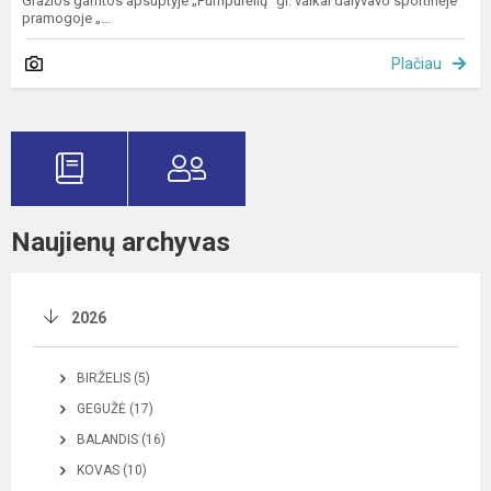
Gražios gamtos apsuptyje „Pumpurėlių" gr. vaikai dalyvavo sportinėje
pramogoje „...
Plačiau
Naujienų archyvas
2026
BIRŽELIS (5)
GEGUŽĖ (17)
BALANDIS (16)
KOVAS (10)