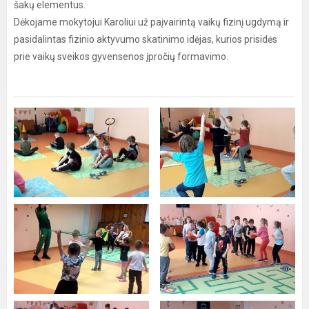
šakų elementus.
Dėkojame mokytojui Karoliui už paįvairintą vaikų fizinį ugdymą ir
pasidalintas fizinio aktyvumo skatinimo idėjas, kurios prisidės
prie vaikų sveikos gyvensenos įpročių formavimo.