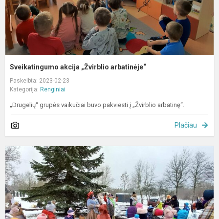
Sveikatingumo akcija „Žvirblio arbatinėje“
Paskelbta: 2023-02-23
Kategorija:
Renginiai
„Drugelių“ grupės vaikučiai buvo pakviesti į „Žvirblio arbatinę“.
Plačiau
U