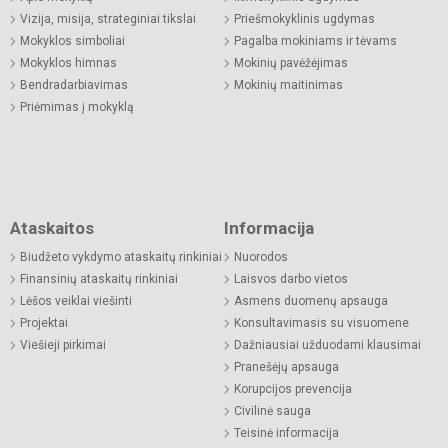
Vizija, misija, strateginiai tikslai
Priešmokyklinis ugdymas
Mokyklos simboliai
Pagalba mokiniams ir tėvams
Mokyklos himnas
Mokinių pavėžėjimas
Bendradarbiavimas
Mokinių maitinimas
Priėmimas į mokyklą
Ataskaitos
Informacija
Biudžeto vykdymo ataskaitų rinkiniai
Nuorodos
Finansinių ataskaitų rinkiniai
Laisvos darbo vietos
Lėšos veiklai viešinti
Asmens duomenų apsauga
Projektai
Konsultavimasis su visuomene
Viešieji pirkimai
Dažniausiai užduodami klausimai
Pranešėjų apsauga
Korupcijos prevencija
Civilinė sauga
Teisinė informacija