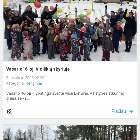
Vasario16-oji Vidiškių skyriuje
Paskelbta: 2023-02-20
Kategorija:
Renginiai
Vasario 16-oji – ypatinga šventė visai Lietuvai. Valstybės atkūrimo
diena, reikš...
Plačiau
V
1