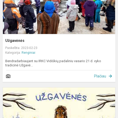
Užgavėnės
Paskelbta: 2023-02-23
Kategorija:
Renginiai
Bendradarbiaujant su IRKC Vidiškių padaliniu vasario 21 d. vyko
tradicinė Užgavė...
Plačiau
U
„
m