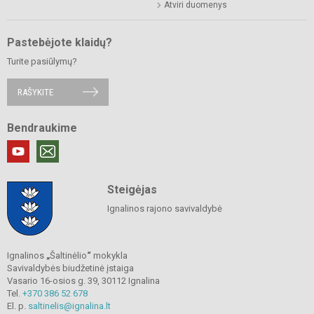
Atviri duomenys
Pastebėjote klaidų?
Turite pasiūlymų?
RAŠYKITE
Bendraukime
Steigėjas
Ignalinos rajono savivaldybė
Ignalinos
„
Šaltinėlio
“
mokykla
Savivaldybės biudžetinė įstaiga
Vasario 16-osios g. 39, 30112 Ignalina
Tel.
+370 386 52 678
El. p.
saltinelis@ignalina.lt