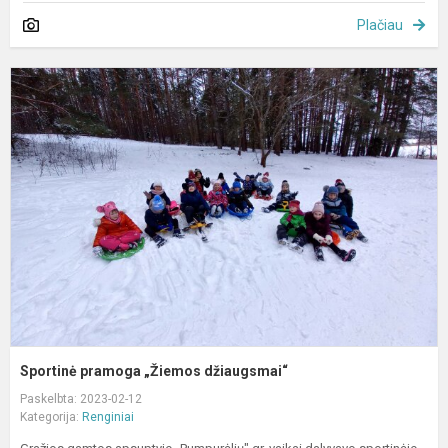
Plačiau
S
p
„
d
Sportinė pramoga „Žiemos džiaugsmai“
Paskelbta: 2023-02-12
Kategorija:
Renginiai