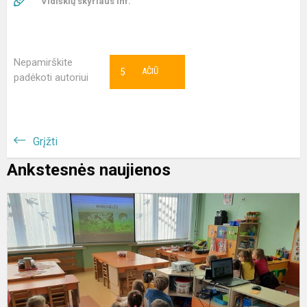
Vidiškių skyriaus inf.
Nepamirškite
5
AČIŪ
padėkoti autoriui
Grįžti
Ankstesnės naujienos
S
a
„
a