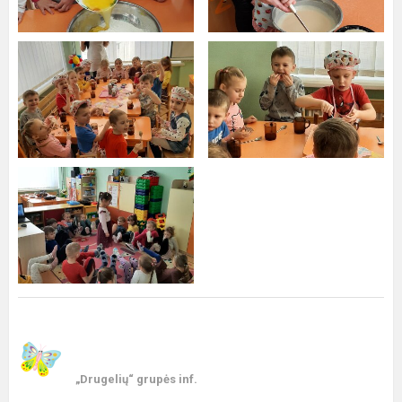
„Drugelių“ grupės inf.