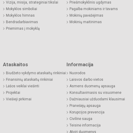
Vizija, misija, strateginiai tikslai
Priešmokyklinis ugdymas
Mokyklos simboliai
Pagalba mokiniams ir tėvams
Mokyklos himnas
Mokinių pavėžėjimas
Bendradarbiavimas
Mokinių maitinimas
Priėmimas į mokyklą
Ataskaitos
Informacija
Biudžeto vykdymo ataskaitų rinkiniai
Nuorodos
Finansinių ataskaitų rinkiniai
Laisvos darbo vietos
Lėšos veiklai viešinti
Asmens duomenų apsauga
Projektai
Konsultavimasis su visuomene
Viešieji pirkimai
Dažniausiai užduodami klausimai
Pranešėjų apsauga
Korupcijos prevencija
Civilinė sauga
Teisinė informacija
Atviri duomenys