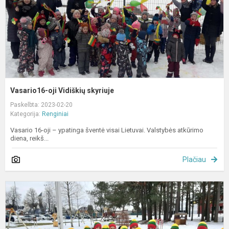
Vasario16-oji Vidiškių skyriuje
Paskelbta: 2023-02-20
Kategorija:
Renginiai
Vasario 16-oji – ypatinga šventė visai Lietuvai. Valstybės atkūrimo
diena, reikš...
Plačiau
V
1
o
m