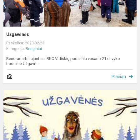
Užgavėnės
Paskelbta: 2023-02-23
Kategorija:
Renginiai
Bendradarbiaujant su IRKC Vidiškių padaliniu vasario 21 d. vyko
tradicinė Užgavė...
Plačiau
U
„
m