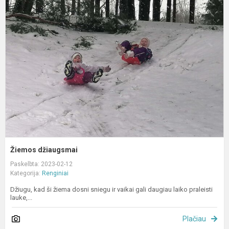
d
Žiemos džiaugsmai
Paskelbta: 2023-02-12
Kategorija:
Renginiai
Džiugu, kad ši žiema dosni sniegu ir vaikai gali daugiau laiko praleisti
lauke,...
Plačiau