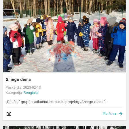
d
Sniego diena
Paskelbta: 2023-02-13
Kategorija:
Renginiai
„Bitučių“ grupės vaikučiai įsitraukė į projektą „Sniego diena“...
Plačiau
Ž