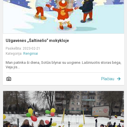
Užgavėnės „Šaltinėlio“ mokykloje
Paskelbta: 2023-02-21
Kategorija:
Renginiai
Man patinka ši diena, Sotūs blynai su uogiene. Lašiniuotis storas bėga,
Veja jis...
Plačiau
V
oj
V
s