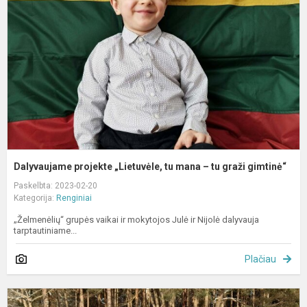
t
m
–
t
g
g
Dalyvaujame projekte „Lietuvėle, tu mana – tu graži gimtinė“
Paskelbta: 2023-02-20
Kategorija:
Renginiai
„Želmenėlių“ grupės vaikai ir mokytojos Julė ir Nijolė dalyvauja
tarptautiniame...
Plačiau
S