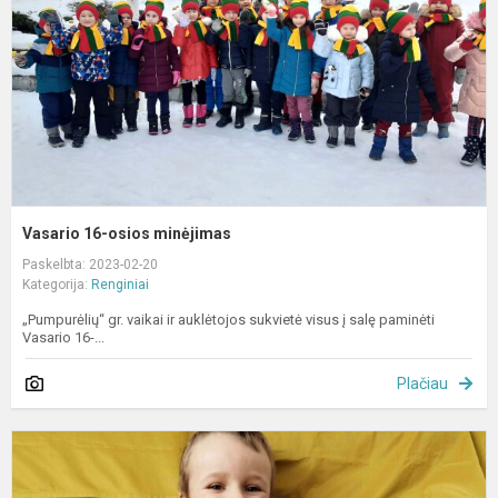
Vasario 16-osios minėjimas
Paskelbta: 2023-02-20
Kategorija:
Renginiai
„Pumpurėlių“ gr. vaikai ir auklėtojos sukvietė visus į salę paminėti
Vasario 16-...
Plačiau
D
p
„