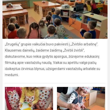
„Drugelių“ grupės vaikučiai buvo pakviesti į „Žvirblio arbatinę“.
Klausėmės dainelių, žaidėme žaidimą „Žvirbli žvirbli“,
diskutavome, kuo reikia gydytis apsirgus, žiūrėjome edukacinį
filmuką apie vaistažolių naudą. Vaikai su apetitu valgė pačių
išsikeptus čirvinius blynus, užsigerdami vaistažolių arbatėle su
medumi.