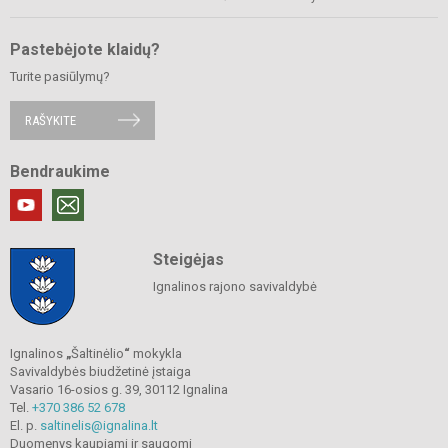
Pastebėjote klaidų?
Turite pasiūlymų?
RAŠYKITE
Bendraukime
Steigėjas
Ignalinos rajono savivaldybė
Ignalinos
„
Šaltinėlio
“
mokykla
Savivaldybės biudžetinė įstaiga
Vasario 16-osios g. 39, 30112 Ignalina
Tel.
+370 386 52 678
El. p.
saltinelis@ignalina.lt
Duomenys kaupiami ir saugomi