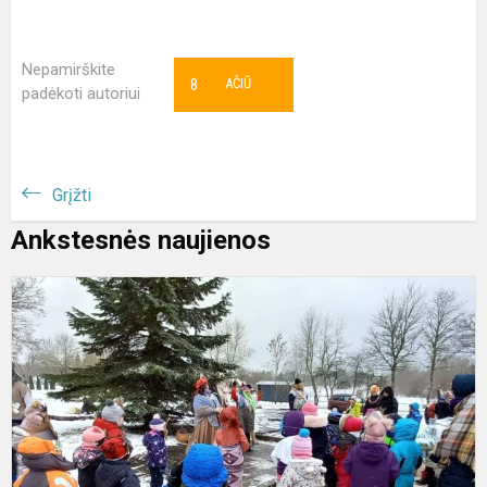
Nepamirškite
8
AČIŪ
padėkoti autoriui
Grįžti
Ankstesnės naujienos
U