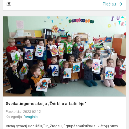
Plačiau
S
a
„
a
Sveikatingumo akcija „Žvirblio arbatinėje“
Paskelbta: 2023-02-12
Kategorija:
Renginiai
Vieną rytmetį Boružėlių“ ir „Žiogelių“ grupės vaikučiai auklėtojų buvo