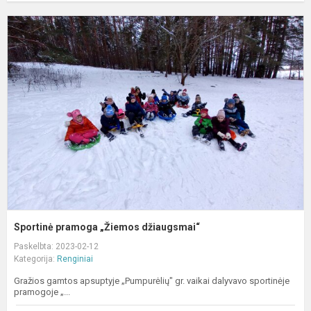
S
p
„
d
Sportinė pramoga „Žiemos džiaugsmai“
Paskelbta: 2023-02-12
Kategorija:
Renginiai
Gražios gamtos apsuptyje „Pumpurėlių" gr. vaikai dalyvavo sportinėje
pramogoje „...