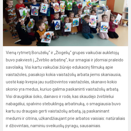
Vieną rytmetį Boružėlių“ ir „Žiogelių“ grupės vaikučiai auklėtojų
buvo pakviesti į „Žvirblio arbatinę“, kur smagiai ir įdomiai praleido
savolaiką. Visi kartu vaikučiai žiūrėjo edukacinį filmuką apie
vaistažoles, pasakojo kokia vaistažolių arbata jiems skaniausia,
uostė kaip kvepia jau sudžiovintos vaistažolės, skanavo kokio
skonio yra medus, kuriuo galima paskaninti vaistažolių arbatą.
Visi draugiškai šoko, dainavo ir rodė, kas skaudėjo žvirbleliui
nabagėliui, spalvino stebuklingą arbatinuką, o smagiausia buvo
kartu su draugais gerti vaistažolių arbatą, ją paskaninant
medumi ir citrina, užkandžiaujant prie arbatos vaisiais: natūraliais
ir džiovintais, naminiu sveikuolių pyragu, sausainiais.