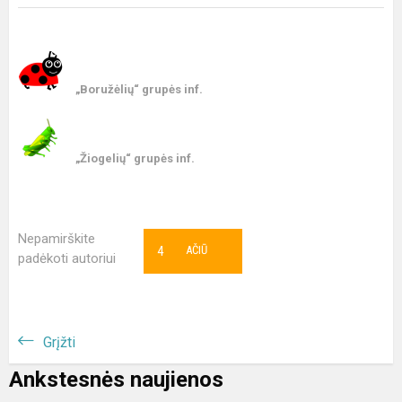
„Boružėlių“ grupės inf.
„Žiogelių“ grupės inf.
Nepamirškite
4
AČIŪ
padėkoti autoriui
Grįžti
Ankstesnės naujienos