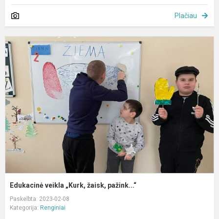
Plačiau
E
v
„
ž
p
Edukacinė veikla „Kurk, žaisk, pažink...“
Paskelbta: 2023-02-08
Kategorija:
Renginiai