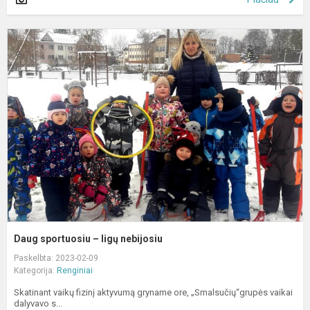
D
s
–
l
n
Daug sportuosiu – ligų nebijosiu
Paskelbta: 2023-02-09
Kategorija:
Renginiai
Skatinant vaikų fizinį aktyvumą gryname ore, „Smalsučių“grupės vaikai
dalyvavo s...