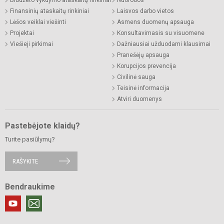
Finansinių ataskaitų rinkiniai
Laisvos darbo vietos
Lėšos veiklai viešinti
Asmens duomenų apsauga
Projektai
Konsultavimasis su visuomene
Viešieji pirkimai
Dažniausiai užduodami klausimai
Pranešėjų apsauga
Korupcijos prevencija
Civilinė sauga
Teisinė informacija
Atviri duomenys
Pastebėjote klaidų?
Turite pasiūlymų?
RAŠYKITE
Bendraukime