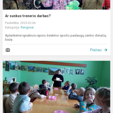
Ar sunkus trenerio darbas?
Paskelbta: 2023-02-06
Kategorija:
Renginiai
Aplankėme Ignalinos rajono švietimo sporto paslaugų centro dviračių
bazę.
Plačiau
E
d
„
d
m