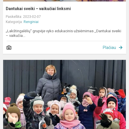
Dantukai sveiki – vaikučiai linksmi
Paskelbta: 2023-02-07
Kategorija:
Renginiai
„Lakštingalėlių“ grupėje vyko edukacinis užsiėmimas ,,Dantukai sveiki
– vaikučia...
Plačiau
A
s
t
d