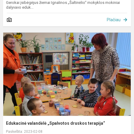
Gerokai įsibėgėjus žiemai Ignalinos „Šaltinėlio“ mokyklos mokiniai
dalyvavo eduk...
Plačiau
E
v
„
d
t
Edukacinė valandėlė „Spalvotos druskos terapija“
Paskelbta: 2023-02-08