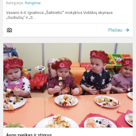
Kategorija:
Renginiai
Vasario 6 d. Ignalinos „Šaltinėlio“' mokyklos Vidiškių skyriaus
„Gudručių“ ir „S...
Plačiau
A
s
ir
s
Augu sveikas ir stiprus