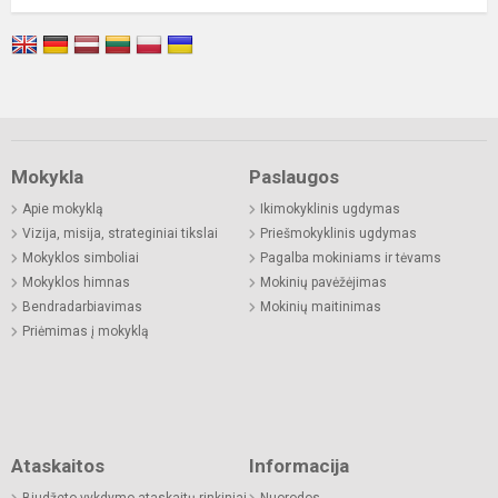
Mokykla
Paslaugos
Apie mokyklą
Ikimokyklinis ugdymas
Vizija, misija, strateginiai tikslai
Priešmokyklinis ugdymas
Mokyklos simboliai
Pagalba mokiniams ir tėvams
Mokyklos himnas
Mokinių pavėžėjimas
Bendradarbiavimas
Mokinių maitinimas
Priėmimas į mokyklą
Ataskaitos
Informacija
Biudžeto vykdymo ataskaitų rinkiniai
Nuorodos