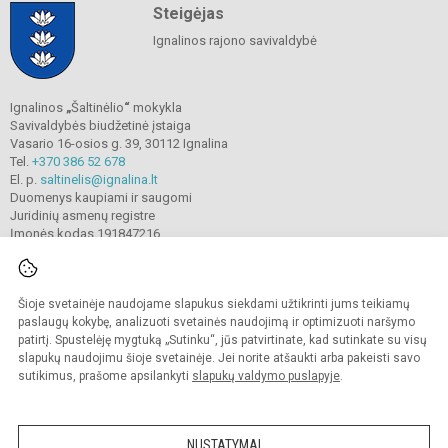
Steigėjas
Ignalinos rajono savivaldybė
Ignalinos
„
Šaltinėlio
“
mokykla
Savivaldybės biudžetinė įstaiga
Vasario 16-osios g. 39, 30112 Ignalina
Tel.
+370 386 52 678
El. p.
saltinelis@ignalina.lt
Duomenys kaupiami ir saugomi
Juridinių asmenų registre
Įmonės kodas 191847216
Šioje svetainėje naudojame slapukus siekdami užtikrinti jums teikiamų
© 2022. Ignalinos
„
Šaltinėlio
“
mokykla. Visos teisės saugomos.
Kopijuoti turinį be raštiško gimnazijos sutikimo griežtai draudžiama.
paslaugų kokybę, analizuoti svetainės naudojimą ir optimizuoti naršymo
patirtį. Spustelėję mygtuką „Sutinku“, jūs patvirtinate, kad sutinkate su visų
Prieinamumo paraiška
Slapukų valdymas
slapukų naudojimu šioje svetainėje. Jei norite atšaukti arba pakeisti savo
sutikimus, prašome apsilankyti
slapukų valdymo puslapyje
.
Sumanus būdas atnaujinti
mokyklos interneto
svetainę
NUSTATYMAI