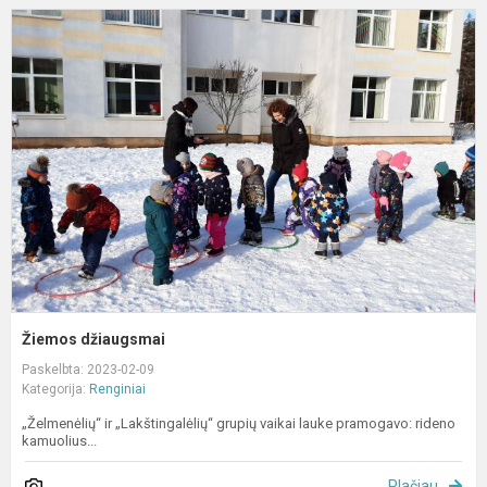
Ž
d
Žiemos džiaugsmai
Paskelbta: 2023-02-09
Kategorija:
Renginiai
„Želmenėlių“ ir „Lakštingalėlių“ grupių vaikai lauke pramogavo: rideno
kamuolius...
Plačiau