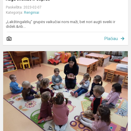
Paskelbta: 2023-02-07
Kategorija:
Renginiai
„Lakštingalėlių“ grupės vaikučiai nors maži, bet nori augti sveiki ir
dideli.&nb...
Plačiau
D
s
–
v
l