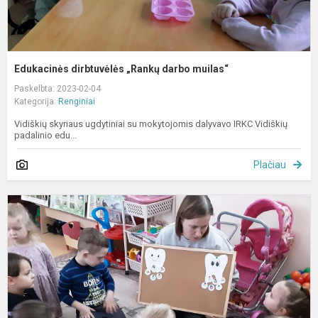
Edukacinės dirbtuvėlės „Rankų darbo muilas“
Paskelbta: 2023-02-04
Kategorija:
Renginiai
Vidiškių skyriaus ugdytiniai su mokytojomis dalyvavo IRKC Vidiškių
padalinio edu...
Plačiau
D
s
–
v
l