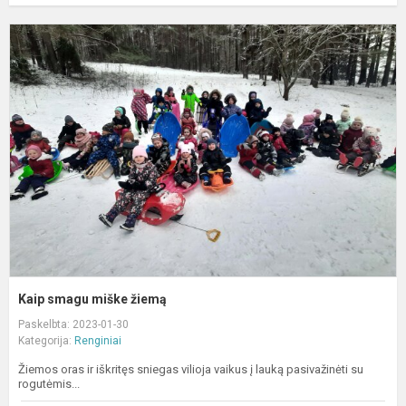
K
s
m
ž
Kaip smagu miške žiemą
Paskelbta: 2023-01-30
Kategorija:
Renginiai
Žiemos oras ir iškritęs sniegas vilioja vaikus į lauką pasivažinėti su
rogutėmis...