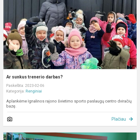
t
d
Ar sunkus trenerio darbas?
Paskelbta: 2023-02-06
Kategorija:
Renginiai
Aplankėme Ignalinos rajono švietimo sporto paslaugų centro dviračių
bazę.
Plačiau
E