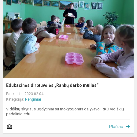
d
„
d
m
Edukacinės dirbtuvėlės „Rankų darbo muilas“
Paskelbta: 2023-02-04
Kategorija:
Renginiai
Vidiškių skyriaus ugdytiniai su mokytojomis dalyvavo IRKC Vidiškių
padalinio edu...
Plačiau