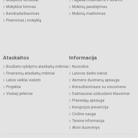
Mokyklos himnas
Mokinių pavėžėjimas
Bendradarbiavimas
Mokinių maitinimas
Priėmimas į mokyklą
Ataskaitos
Informacija
Biudžeto vykdymo ataskaitų rinkiniai
Nuorodos
Finansinių ataskaitų rinkiniai
Laisvos darbo vietos
Lėšos veiklai viešinti
Asmens duomenų apsauga
Projektai
Konsultavimasis su visuomene
Viešieji pirkimai
Dažniausiai užduodami klausimai
Pranešėjų apsauga
Korupcijos prevencija
Civilinė sauga
Teisinė informacija
Atviri duomenys