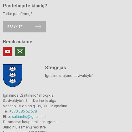
Pastebėjote klaidų?
Turite pasiūlymų?
RAŠYKITE
Bendraukime
Steigėjas
Ignalinos rajono savivaldybė
Ignalinos
„
Šaltinėlio
“
mokykla
Savivaldybės biudžetinė įstaiga
Vasario 16-osios g. 39, 30112 Ignalina
Tel.
+370 386 52 678
El. p.
saltinelis@ignalina.lt
Duomenys kaupiami ir saugomi
Juridinių asmenų registre