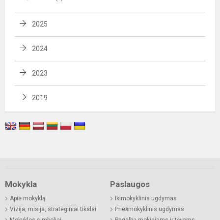
2025
2024
2023
2019
Mokykla
Paslaugos
Apie mokyklą
Ikimokyklinis ugdymas
Vizija, misija, strateginiai tikslai
Priešmokyklinis ugdymas
Mokyklos simboliai
Pagalba mokiniams ir tėvams