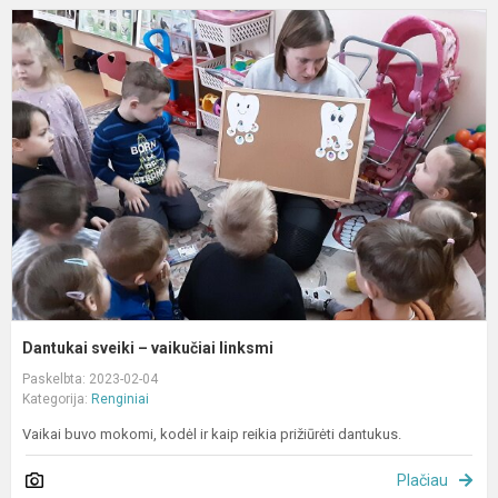
D
s
–
v
l
Dantukai sveiki – vaikučiai linksmi
Paskelbta: 2023-02-04
Kategorija:
Renginiai
Vaikai buvo mokomi, kodėl ir kaip reikia prižiūrėti dantukus.
Plačiau