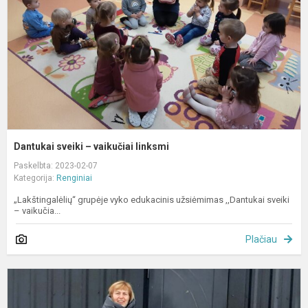
l
Dantukai sveiki – vaikučiai linksmi
Paskelbta: 2023-02-07
Kategorija:
Renginiai
„Lakštingalėlių“ grupėje vyko edukacinis užsiėmimas ,,Dantukai sveiki
– vaikučia...
Plačiau
A
s