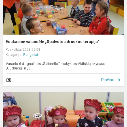
Edukacinė valandėlė „Spalvotos druskos terapija“
Paskelbta: 2023-02-08
Kategorija:
Renginiai
Vasario 6 d. Ignalinos „Šaltinėlio“' mokyklos Vidiškių skyriaus
„Gudručių“ ir „S...
Plačiau
A
s
ir
s