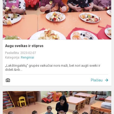
Augu sveikas ir stiprus
Paskelbta: 2023-02-07
Kategorija:
Renginiai
„Lakštingalėlių“ grupės vaikučiai nors maži, bet nori augti sveiki ir
dideli.&nb...
Plačiau
D
s
–
v