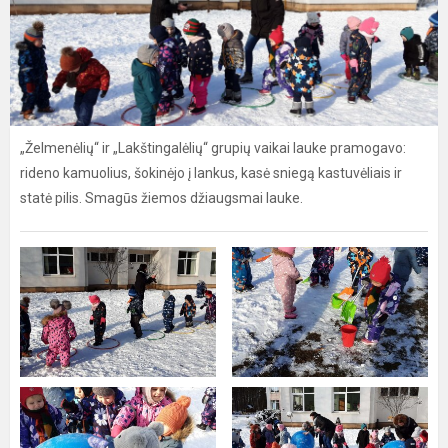
„Želmenėlių“ ir „Lakštingalėlių“ grupių vaikai lauke pramogavo:
rideno kamuolius, šokinėjo į lankus, kasė sniegą kastuvėliais ir
statė pilis. Smagūs žiemos džiaugsmai lauke.