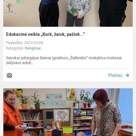
Edukacinė veikla „Kurk, žaisk, pažink...“
Paskelbta: 2023-02-08
Kategorija:
Renginiai
Gerokai įsibėgėjus žiemai Ignalinos „Šaltinėlio“ mokyklos mokiniai
dalyvavo eduk...
Plačiau
E
v
„
d
t