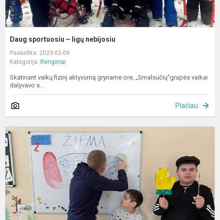
Daug sportuosiu – ligų nebijosiu
Paskelbta: 2023-02-09
Kategorija:
Renginiai
Skatinant vaikų fizinį aktyvumą gryname ore, „Smalsučių“grupės vaikai
dalyvavo s...
Plačiau
E
v
„
ž
p