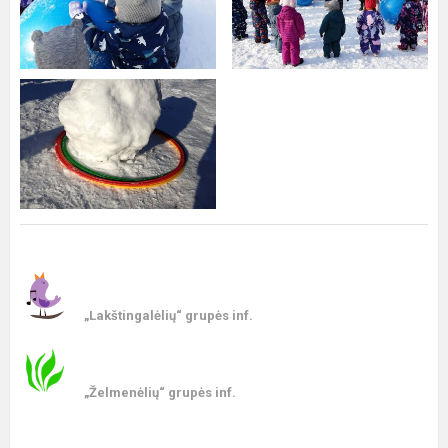
„Lakštingalėlių“ grupės inf.
„Želmenėlių“ grupės inf.