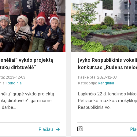
vykdo
projektą
„Nykštukų
dirbtuvėlė“
enėliai“ vykdo projektą
Įvyko Respublikinis vokal
tukų dirbtuvėlė“
konkursas „Rudens melod
ta: 2023-12-03
Paskelbta: 2023-12-03
ija:
Renginiai
Kategorija:
Renginiai
nėlių“ grupė vykdo projektą
Lapkričio 22 d. Ignalinos Miko
ukų dirbtuvėlė“: gaminame
Petrausko muzikos mokykloj
s darbe...
Respublikinis vo...
Plačiau
Pla