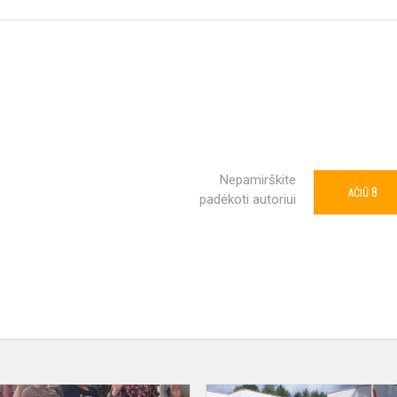
Nepamirškite
8
AČIŪ
padėkoti autoriui
„Želmenėliai“