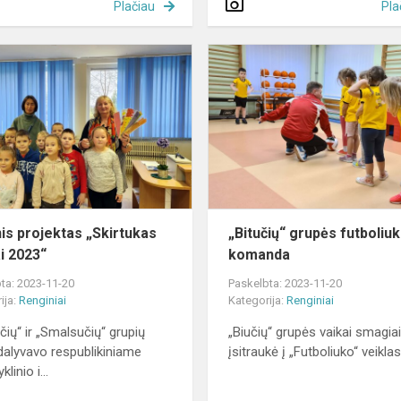
Plačiau
Pla
Meninis
projektas
„Skirtukas
knygai
2023“
is projektas „Skirtukas
„Bitučių“ grupės futboliu
i 2023“
komanda
ta: 2023-11-20
Paskelbta: 2023-11-20
ija:
Renginiai
Kategorija:
Renginiai
čių“ ir „Smalsučių“ grupių
„Biučių“ grupės vaikai smagia
 dalyvavo respublikiniame
įsitraukė į „Futboliuko“ veiklas
linio i...