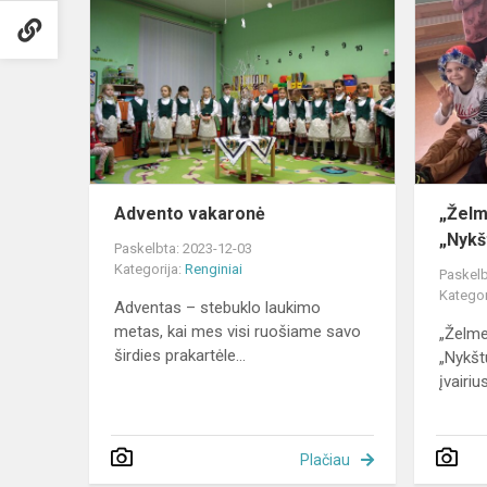
vakaronė
Advento vakaronė
„Želm
„Nykš
Paskelbta: 2023-12-03
Kategorija:
Renginiai
Paskelb
Kategor
Adventas – stebuklo laukimo
metas, kai mes visi ruošiame savo
„Želme
širdies prakartėle...
„Nykšt
įvairiu
Plačiau