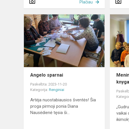
Plačiau
Angelo
sparnai
Angelo sparnai
Menin
knyga
Paskelbta: 2023-11-20
Kategorija:
Renginiai
Paskelb
Kategor
Artėja nuostabiausios šventės! Šia
proga pirmoji ponia Diana
„Gudru
Nausėdienė tęsia ši...
vaikai
ikimokyk