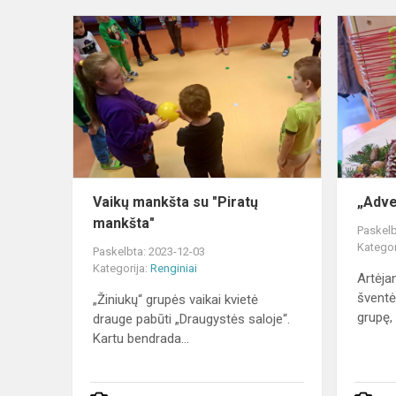
Vaikų
mankšta
su
"Piratų
mankšta"
Vaikų mankšta su "Piratų
„Adve
mankšta"
Paskelb
Kategor
Paskelbta: 2023-12-03
Kategorija:
Renginiai
Artėja
šventė
„Žiniukų“ grupės vaikai kvietė
grupę, 
drauge pabūti „Draugystės saloje“.
Kartu bendrada...