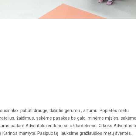
ai susirinko pabūti drauge, dalintis gerumu , artumu. Popietės metu
io ratelius, žaidimus, sekėme pasakas be galo, minėme mįsles, sakėm
vaikams padarė Adventokalendorių su užduotėlėmis. O koks Adventas 
ojo Karinos mamytė. Pasipuošę lauksime gražiausios metų šventės.