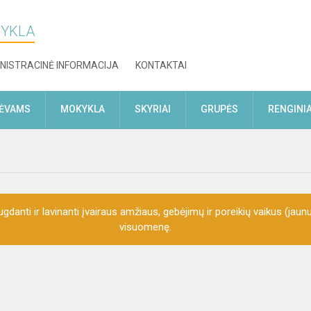
KYKLA
NISTRACINĖ INFORMACIJA
KONTAKTAI
TĖVAMS
MOKYKLA
SKYRIAI
GRUPĖS
RENGINIA
gdanti ir lavinanti įvairaus amžiaus, gebėjimų ir poreikių vaikus (jaunu
visuomenę.