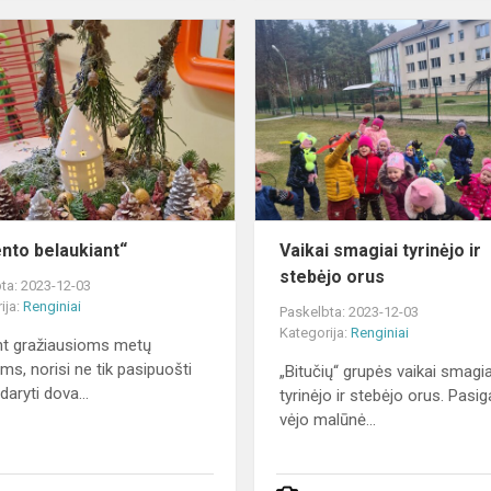
„Advento
belaukiant“
nto belaukiant“
Vaikai smagiai tyrinėjo ir
stebėjo orus
ta: 2023-12-03
ija:
Renginiai
Paskelbta: 2023-12-03
Kategorija:
Renginiai
nt gražiausioms metų
ms, norisi ne tik pasipuošti
„Bitučių“ grupės vaikai smagia
daryti dova...
tyrinėjo ir stebėjo orus. Pasi
vėjo malūnė...