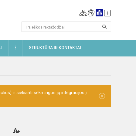
DAUGIAU
I
STRUKTŪRA IR KONTAKTAI
olius) ir siekianti sėkmingos jų integracijos į
×