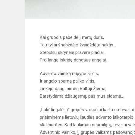
Kai gruodis pabeldė į metų duris,
Tau tyliai šnabždėjo žvaigždėta naktis...
Stebuklų skrynelę pravėrė plačiai,
Pro langą įskridę dangaus angelai.
Advento vainiką nupynė širdis,
Ir angelo sparną paliko viltis,
Linkėjo daug laimės Baltoji Žiema,
Barstydama džiaugsmą, pas mus eidama...
„Lakštingalėlių“ grupės vaikučiai kartu su tėveli
prisiminėme lietuvių liaudies advento laikotarp
skaičiuotes. Kad laukimas neprailgtų, tėveliai 
Adventinio vainiko, jį grupės vaikams padovan