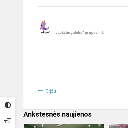
„Lakštingalėlių“ grupės inf.
Grįžti
Ankstesnės naujienos
Advento