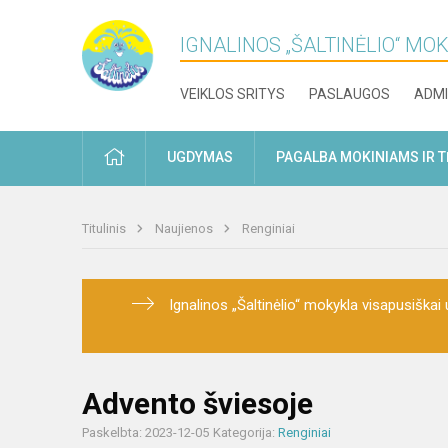
IGNALINOS „ŠALTINĖLIO“ MO
VEIKLOS SRITYS
PASLAUGOS
ADMI
PRADŽIA
UGDYMAS
PAGALBA MOKINIAMS IR 
Titulinis
Naujienos
Renginiai
Ignalinos „Šaltinėlio“ mokykla visapusiškai u
Advento šviesoje
Paskelbta: 2023-12-05
Kategorija:
Renginiai