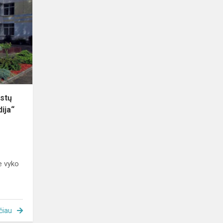
Respublikinis
vokalistų
konkursas
„Rudens
melodija“
istų
ija“
e vyko
čiau