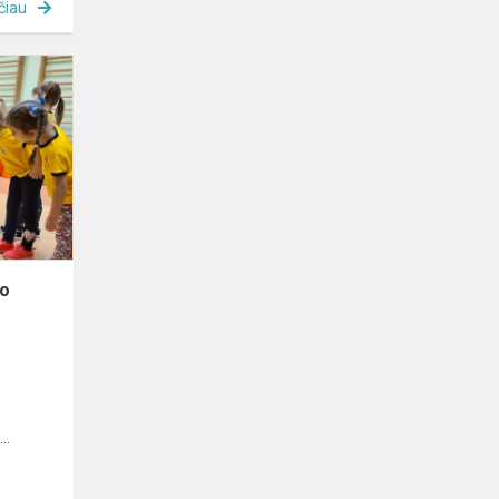
čiau
„Bitučių“
grupės
futboliuko
komanda
ko
i
...