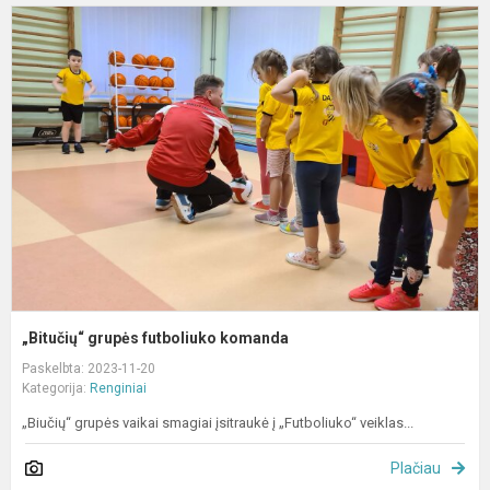
„
g
f
k
„Bitučių“ grupės futboliuko komanda
Paskelbta: 2023-11-20
Kategorija:
Renginiai
„Biučių“ grupės vaikai smagiai įsitraukė į „Futboliuko“ veiklas...
Plačiau