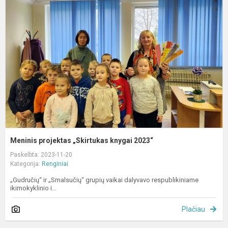
p
„
k
2
Meninis projektas „Skirtukas knygai 2023“
Paskelbta: 2023-11-20
Kategorija:
Renginiai
„Gudručių“ ir „Smalsučių“ grupių vaikai dalyvavo respublikiniame
ikimokyklinio i...
Plačiau