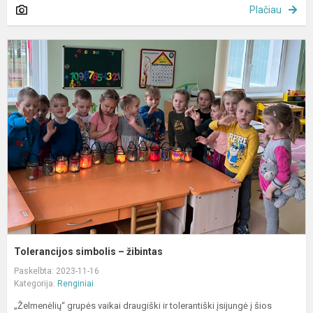
Plačiau
T
s
–
ž
Tolerancijos simbolis – žibintas
Paskelbta: 2023-11-16
Kategorija:
Renginiai
„Želmenėlių“ grupės vaikai draugiški ir tolerantiški įsijungė į šios