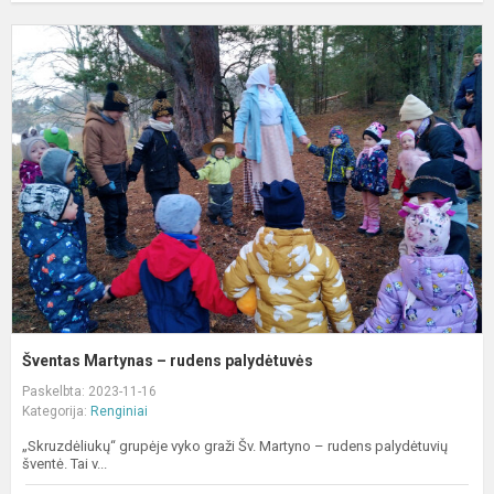
Š
M
–
r
p
Šventas Martynas – rudens palydėtuvės
Paskelbta: 2023-11-16
Kategorija:
Renginiai
„Skruzdėliukų“ grupėje vyko graži Šv. Martyno – rudens palydėtuvių
šventė. Tai v...