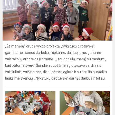
„Želmenėlių“ grupė vykdo projektą „Nykštukų dirbtuvėlė“:
gaminame įvairius darbelius, špkame, dainuojame, geriame
vaistažolių arbatėles (ramunėlių, raudonėlių, mėtų) su medumi,
kad būtume sveiki. Šiandien puošėme eglutę savo vardiniais
žaisliukais, vaišinomės, džiaugėmės eglute ir su pakilia nuotaika
lauksime švenčių. „Nykštukų dirbtuvėlė“ dar tęs darbus ir toliau.