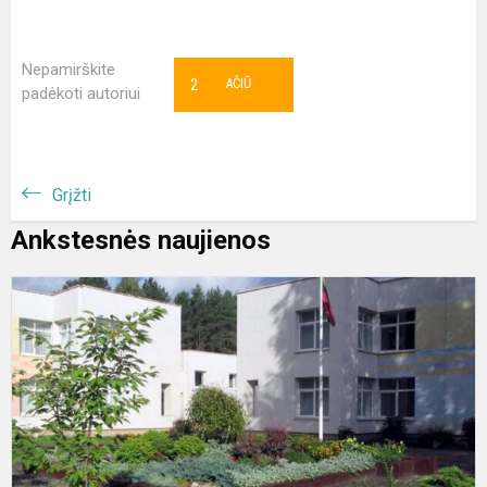
Nepamirškite
2
AČIŪ
padėkoti autoriui
Grįžti
Ankstesnės naujienos
Į
R
v
k
„
m