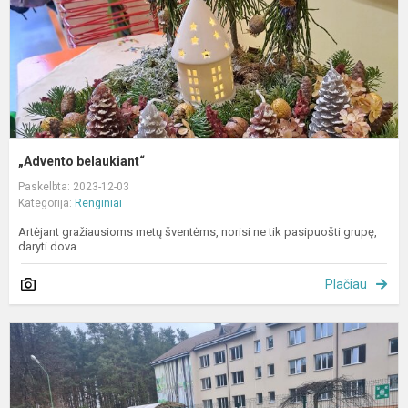
„Advento belaukiant“
Paskelbta: 2023-12-03
Kategorija:
Renginiai
Artėjant gražiausioms metų šventėms, norisi ne tik pasipuošti grupę,
daryti dova...
Plačiau
V
s
t
ir