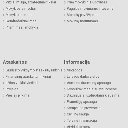
Vizija, misija, strateginiai tikslai
Priešmokyklinis ugdymas
Mokyklos simboliai
Pagalba mokiniams ir tėvams
Mokyklos himnas
Mokinių pavėžėjimas
Bendradarbiavimas
Mokinių maitinimas
Priėmimas į mokyklą
Ataskaitos
Informacija
Biudžeto vykdymo ataskaitų rinkiniai
Nuorodos
Finansinių ataskaitų rinkiniai
Laisvos darbo vietos
Lėšos veiklai viešinti
Asmens duomenų apsauga
Projektai
Konsultavimasis su visuomene
Viešieji pirkimai
Dažniausiai užduodami klausimai
Pranešėjų apsauga
Korupcijos prevencija
Civilinė sauga
Teisinė informacija
Atviri duomenys