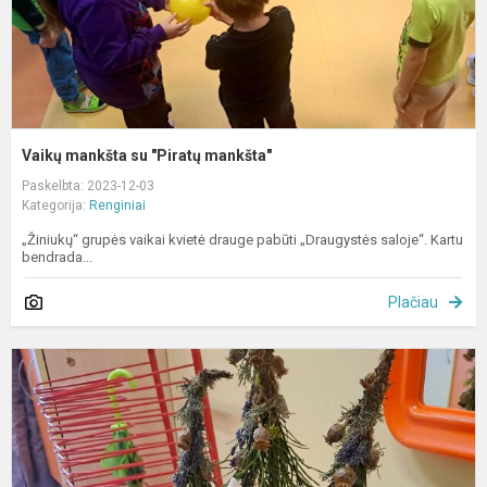
Vaikų mankšta su "Piratų mankšta"
Paskelbta: 2023-12-03
Kategorija:
Renginiai
„Žiniukų“ grupės vaikai kvietė drauge pabūti „Draugystės saloje“. Kartu
bendrada...
Plačiau
„
b