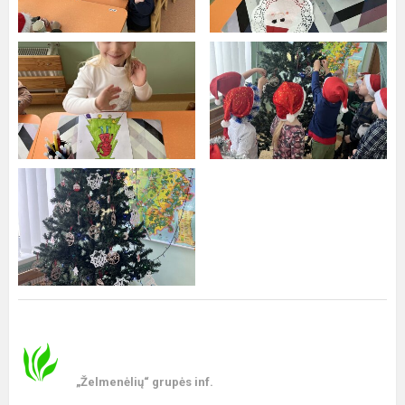
„Želmenėlių“ grupės inf.