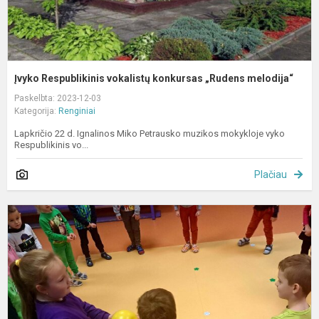
Įvyko Respublikinis vokalistų konkursas „Rudens melodija“
Paskelbta: 2023-12-03
Kategorija:
Renginiai
Lapkričio 22 d. Ignalinos Miko Petrausko muzikos mokykloje vyko
Respublikinis vo...
Plačiau
V
m
s
"
m