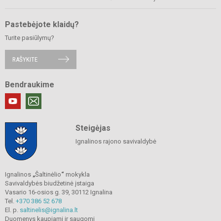
Pastebėjote klaidų?
Turite pasiūlymų?
RAŠYKITE
Bendraukime
Steigėjas
Ignalinos rajono savivaldybė
Ignalinos
„
Šaltinėlio
“
mokykla
Savivaldybės biudžetinė įstaiga
Vasario 16-osios g. 39, 30112 Ignalina
Tel.
+370 386 52 678
El. p.
saltinelis@ignalina.lt
Duomenys kaupiami ir saugomi