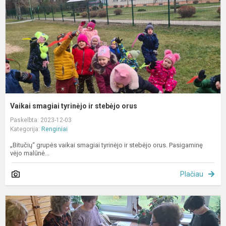
s
o
Vaikai smagiai tyrinėjo ir stebėjo orus
Paskelbta: 2023-12-03
Kategorija:
Renginiai
„Bitučių“ grupės vaikai smagiai tyrinėjo ir stebėjo orus. Pasigaminę
vėjo malūnė...
Plačiau
A
s