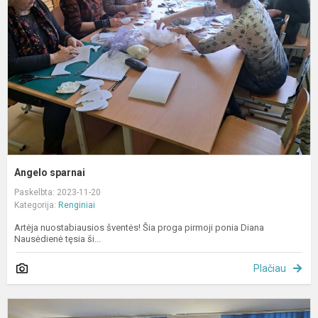
Angelo sparnai
Paskelbta: 2023-11-20
Kategorija:
Renginiai
Artėja nuostabiausios šventės! Šia proga pirmoji ponia Diana
Nausėdienė tęsia ši...
Plačiau
M