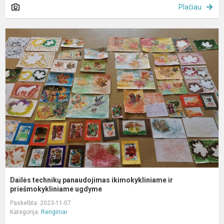
Plačiau
D
t
p
i
ir
p
Dailės technikų panaudojimas ikimokykliniame ir
priešmokykliniame ugdyme
Paskelbta: 2023-11-07
Kategorija:
Renginiai