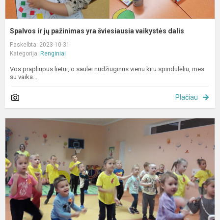
Spalvos ir jų pažinimas yra šviesiausia vaikystės dalis
Paskelbta: 2023-10-31
Kategorija:
Renginiai
Vos prapliupus lietui, o saulei nudžiuginus vienu kitu spindulėliu, mes
su vaika...
Plačiau
L
r
e