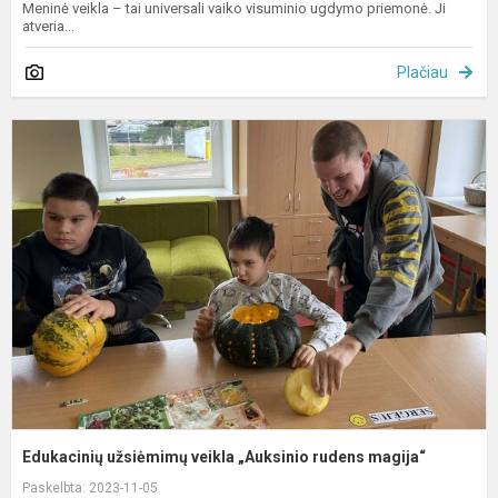
Meninė veikla – tai universali vaiko visuminio ugdymo priemonė. Ji
atveria...
Plačiau
E
u
v
„
r
m
Edukacinių užsiėmimų veikla „Auksinio rudens magija“
Paskelbta: 2023-11-05