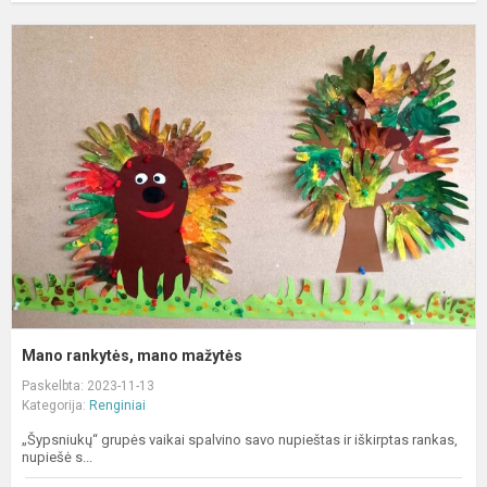
M
r
m
m
Mano rankytės, mano mažytės
Paskelbta: 2023-11-13
Kategorija:
Renginiai
„Šypsniukų“ grupės vaikai spalvino savo nupieštas ir iškirptas rankas,
nupiešė s...