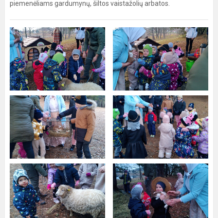
piemenėliams gardumynų, šiltos vaistažolių arbatos.