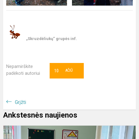
„Skruzdėliukų“ grupės inf.
Nepamirškite
10
AČIŪ
padėkoti autoriui
Grįžti
Ankstesnės naujienos
T
s