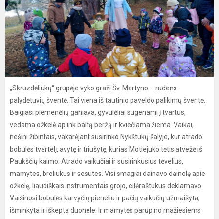
„Skruzdėliukų“ grupėje vyko graži Šv. Martyno – rudens
palydėtuvių šventė. Tai viena iš tautinio paveldo palikimų šventė.
Baigiasi piemenėlių ganiava, gyvulėliai sugenami į tvartus,
vedama ožkelė aplink baltą beržą ir kviečiama žiema. Vaikai,
nešini žibintais, vakarėjant susirinko Nykštukų šalyje, kur atrado
bobulės tvartelį, avytę ir triušytę, kurias Motiejuko tėtis atvežė iš
Paukščių kaimo. Atrado vaikučiai ir susirinkusius tėvelius,
mamytes, broliukus ir sesutes. Visi smagiai dainavo dainelę apie
ožkelę, liaudiškais instrumentais grojo, eilėraštukus deklamavo.
Vaišinosi bobulės karvyčių pieneliu ir pačių vaikučių užmaišyta,
išminkyta ir iškepta duonele. Ir mamytės parūpino mažiesiems