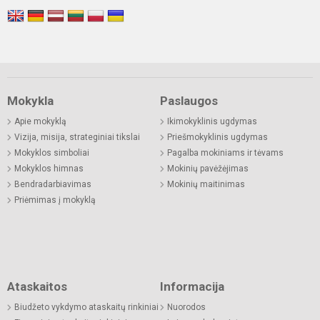
Mokykla
Paslaugos
Apie mokyklą
Ikimokyklinis ugdymas
Vizija, misija, strateginiai tikslai
Priešmokyklinis ugdymas
Mokyklos simboliai
Pagalba mokiniams ir tėvams
Mokyklos himnas
Mokinių pavėžėjimas
Bendradarbiavimas
Mokinių maitinimas
Priėmimas į mokyklą
Ataskaitos
Informacija
Biudžeto vykdymo ataskaitų rinkiniai
Nuorodos