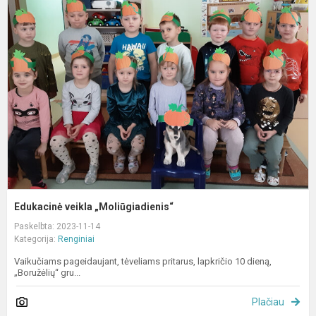
v
„
Edukacinė veikla „Moliūgiadienis“
Paskelbta: 2023-11-14
Kategorija:
Renginiai
Vaikučiams pageidaujant, tėveliams pritarus, lapkričio 10 dieną,
„Boružėlių“ gru...
Plačiau