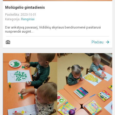
Moliūgėlio gimtadienis
Paskelbta: 2023-10-31
Kategorija:
Renginiai
Dar ankstyvą pavasarį, Vidiškių skyriaus bendruomenė pasitarusi
nusprendė augint...
Plačiau
S
ir
j
p
y
š
v
d