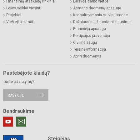
Finansinių ataskaitų rinkiniai
Laisvos darbo vietos
Lėšos veiklai viešinti
Asmens duomenų apsauga
Projektai
Konsultavimasis su visuomene
Viešieji pirkimai
Dažniausiai užduodami klausimai
Pranešėjų apsauga
Korupcijos prevencija
Civilinė sauga
Teisinė informacija
Atviri duomenys
Pastebėjote klaidų?
Turite pasiūlymų?
RAŠYKITE
Bendraukime
Steigėjas