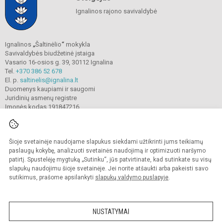
Ignalinos rajono savivaldybė
Ignalinos
„
Šaltinėlio
“
mokykla
Savivaldybės biudžetinė įstaiga
Vasario 16-osios g. 39, 30112 Ignalina
Tel.
+370 386 52 678
El. p.
saltinelis@ignalina.lt
Duomenys kaupiami ir saugomi
Juridinių asmenų registre
Įmonės kodas 191847216
Šioje svetainėje naudojame slapukus siekdami užtikrinti jums teikiamų
© 2022. Ignalinos
„
Šaltinėlio
“
mokykla. Visos teisės saugomos.
Kopijuoti turinį be raštiško gimnazijos sutikimo griežtai draudžiama.
paslaugų kokybę, analizuoti svetainės naudojimą ir optimizuoti naršymo
patirtį. Spustelėję mygtuką „Sutinku“, jūs patvirtinate, kad sutinkate su visų
Prieinamumo paraiška
Slapukų valdymas
slapukų naudojimu šioje svetainėje. Jei norite atšaukti arba pakeisti savo
sutikimus, prašome apsilankyti
slapukų valdymo puslapyje
.
Sumanus būdas atnaujinti
mokyklos interneto
svetainę
NUSTATYMAI