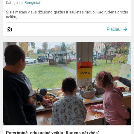
Kategorija:
Renginiai
Šiais metais visus džiugino gražus ir saulėtas ruduo. Kad rudens grožis
neliktų...
Plačiau
P
e
v
„
g
Patyriminė, edukacinė veikla „Rudens gėrybės“