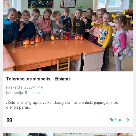
–
ž
Tolerancijos simbolis – žibintas
Paskelbta: 2023-11-16
Kategorija:
Renginiai
„Želmenėlių“ grupės vaikai draugiški ir tolerantiški įsijungė į šios
dienos pami...
Plačiau
E