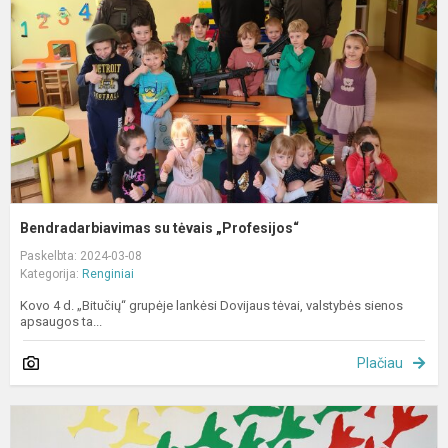
„
Bendradarbiavimas su tėvais „Profesijos“
Paskelbta: 2024-03-08
Kategorija:
Renginiai
Kovo 4 d. „Bitučių“ grupėje lankėsi Dovijaus tėvai, valstybės sienos
apsaugos ta...
Plačiau
A
d