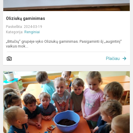
Oliziukų gaminimas
Paskelbta: 2024-03-19
Kategorija:
Renginiai
„Bitučių“ grupėje vyko Oliziukų gaminimas. Pasigaminti šį „augintinį“
vaikus mok...
Plačiau
D
ž
p