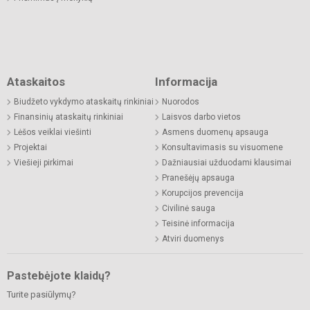
Ataskaitos
Informacija
Biudžeto vykdymo ataskaitų rinkiniai
Nuorodos
Finansinių ataskaitų rinkiniai
Laisvos darbo vietos
Lėšos veiklai viešinti
Asmens duomenų apsauga
Projektai
Konsultavimasis su visuomene
Viešieji pirkimai
Dažniausiai užduodami klausimai
Pranešėjų apsauga
Korupcijos prevencija
Civilinė sauga
Teisinė informacija
Atviri duomenys
Pastebėjote klaidų?
Turite pasiūlymų?