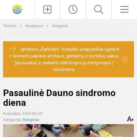
Paieška
Men
Titulinis
Naujienos
Renginiai
Ignalinos „Šaltinėlio“ mokykla visapusiškai ugdanti
ir lavinanti įvairaus amžiaus, gebėjimų ir poreikių vaikus
×
(jaunuolius) ir siekianti sėkmingos jų integracijos į
visuomenę.
Pasaulinė Dauno sindromo
diena
Paskelbta: 2024-03-20
Kategorija:
Renginiai