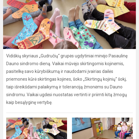
Vidiškių skyriaus „Gudručių“ grupės ugdytiniai minėjo Pasaulinę
Dauno sindromo dieną. Vaikai mūvėjo skirtingomis kojinėmis,
pasitelkę savo kūrybiškumą ir naudodami įvairias dailės
priemones kūrė skirtingas kojines, šoko „Skirtingų kojinių“ šokį,
taip išreikšdami palaikymą ir toleranciją žmonėms su Dauno
sindromu. Vaikai ugdėsi nuostatas vertinti ir priimti kitą žmogų
kaip besąlyginę vertybę.