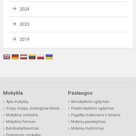
2024
2023
2019
Mokykla
Paslaugos
Apie mokyklą
Ikimokyklinis ugdymas
Vizija, misija, strateginiai tikslai
Priešmokyklinis ugdymas
Mokyklos simboliai
Pagalba mokiniams ir tėvams
Mokyklos himnas
Mokinių pavėžėjimas
Bendradarbiavimas
Mokinių maitinimas
Priėmimas į mokyklą