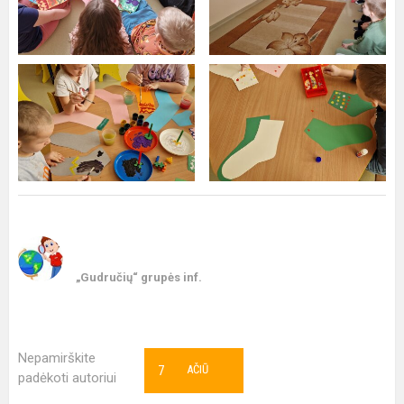
„Gudručių“ grupės inf.
Nepamirškite
7
AČIŪ
padėkoti autoriui