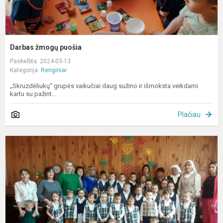
Darbas žmogų puošia
Paskelbta: 2024-03-13
Kategorija:
Renginiai
„Skruzdėliukų“ grupės vaikučiai daug sužino ir išmoksta veikdami
kartu su pažint...
Plačiau
L
l
ž
ir
r
p