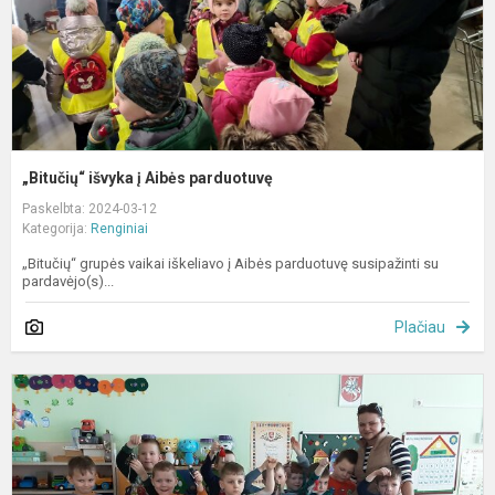
„Bitučių“ išvyka į Aibės parduotuvę
Paskelbta: 2024-03-12
Kategorija:
Renginiai
„Bitučių“ grupės vaikai iškeliavo į Aibės parduotuvę susipažinti su
pardavėjo(s)...
Plačiau
E
v
„
g
i