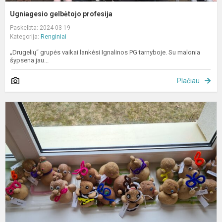
Ugniagesio gelbėtojo profesija
Paskelbta: 2024-03-19
Kategorija:
Renginiai
„Drugelių“ grupės vaikai lankėsi Ignalinos PG tarnyboje. Su malonia
šypsena jau...
Plačiau
O
g