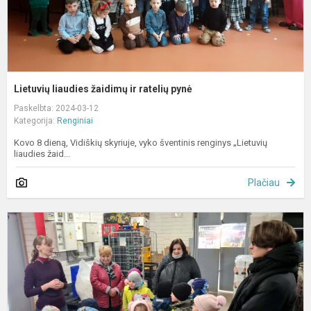
Lietuvių liaudies žaidimų ir ratelių pynė
Paskelbta: 2024-03-12
Kategorija:
Renginiai
Kovo 8 dieną, Vidiškių skyriuje, vyko šventinis renginys „Lietuvių
liaudies žaid...
Plačiau
„
i
į
A
p