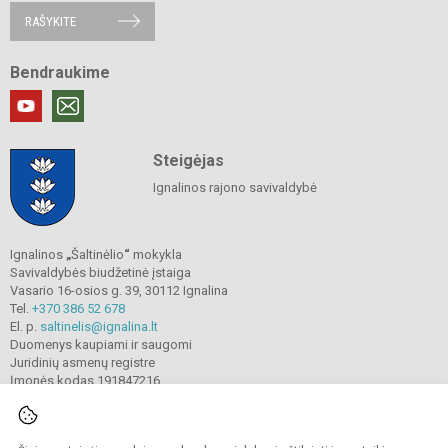
RAŠYKITE
Bendraukime
Steigėjas
Ignalinos rajono savivaldybė
Ignalinos
„
Šaltinėlio
“
mokykla
Savivaldybės biudžetinė įstaiga
Vasario 16-osios g. 39, 30112 Ignalina
Tel.
+370 386 52 678
El. p.
saltinelis@ignalina.lt
Duomenys kaupiami ir saugomi
Juridinių asmenų registre
Įmonės kodas 191847216