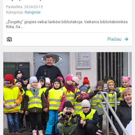
Paskelbta: 2024-03-19
Kategorija:
Renginiai
„Žiogelių“ grupės vaikai lankėsi bibliotekoje. Vaikams bibliotekininkės
Rūta, Sa...
Plačiau
U
g
p