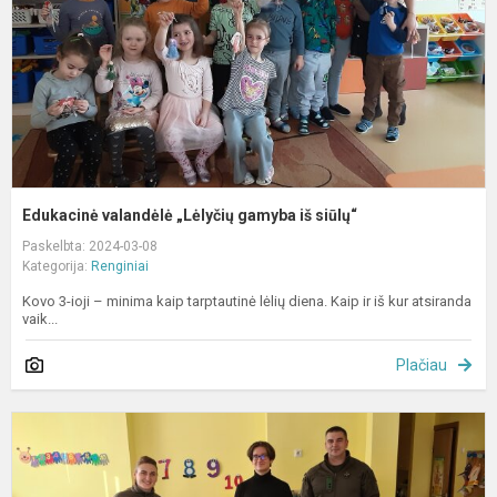
s
Edukacinė valandėlė „Lėlyčių gamyba iš siūlų“
Paskelbta: 2024-03-08
Kategorija:
Renginiai
Kovo 3-ioji – minima kaip tarptautinė lėlių diena. Kaip ir iš kur atsiranda
vaik...
Plačiau
B
s
t