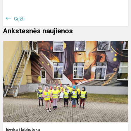
Grįžti
Ankstesnės naujienos
I
į
b
Išvyka į biblioteką