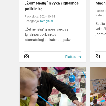
„Želmenėlių“ išvyka į Ignalinos
Magne
polikliniką
Paskelb
Kategor
Paskelbta: 2024-10-14
Kategorija:
Renginiai
Spalio
vaikuči
„Želmenėlių“ grupės vaikus į
įdomio
Ignalinos poliklinikos
stomatologijos kabinetą pakv...
Plačiau
Labolatorijo