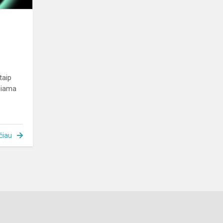
taip
giama
čiau