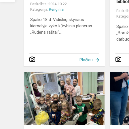
bibli
Paskelbta: 2024-10-22
Kategorija:
Renginiai
Paskelb
Kategor
Spalio 18 d. Vidiškių skyriaus
kiemelyje vyko kūrybinis pleneras
Spalio
„Rudens raštai“...
„Boružė
darbuot
Plačiau
„Želmenėlių
išvyka
į
Ignalinos
polikliniką