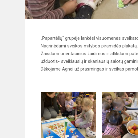
„Papartėlių“ grupėje lankėsi visuomenės sveikato
Nagrinėdami sveikos mitybos piramidės plakatą, 
Žaisdami orientacinius žaidimus ir atlikdami pate
užduotis- sveikiausių ir skaniausių salotų gami
Dėkojame Agnei už prasmingas ir sveikas pamo