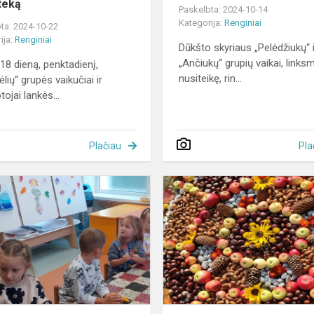
oteką
Paskelbta: 2024-10-14
Kategorija:
Renginiai
ta: 2024-10-22
ija:
Renginiai
Dūkšto skyriaus „Pelėdžiukų“ i
„Ančiukų“ grupių vaikai, links
 18 dieną, penktadienį,
nusiteikę, rin...
lių“ grupės vaikučiai ir
ojai lankės...
Plačiau
Pla
“
Magnetukų
gamybos
edukacija