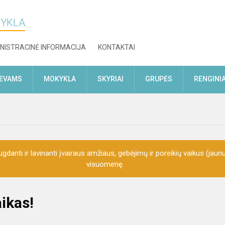
KYKLA
NISTRACINĖ INFORMACIJA
KONTAKTAI
TĖVAMS
MOKYKLA
SKYRIAI
GRUPĖS
RENGINIA
gdanti ir lavinanti įvairaus amžiaus, gebėjimų ir poreikių vaikus (jaunu
visuomenę.
ikas!