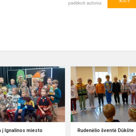
5
AČIŪ
padėkoti autoriui
Išvyka
į
Ignalinos
miesto
biblioteką
a į Ignalinos miesto
Rudenėlio šventė Dūkšte