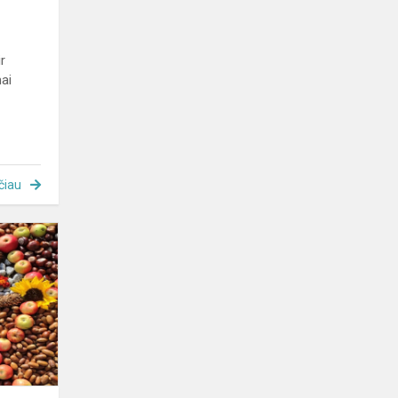
r
mai
čiau
Rudens
pramoga
„Obuoliukų
fiesta“