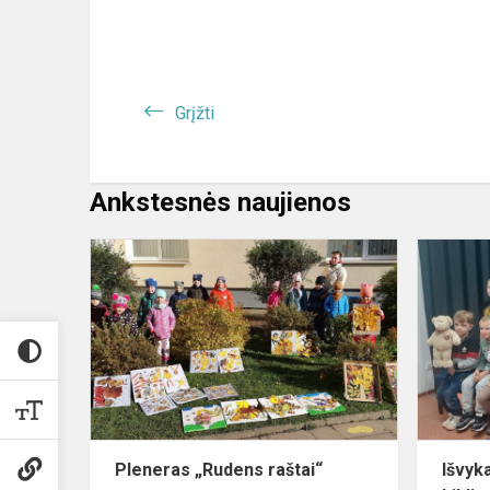
Grįžti
Ankstesnės naujienos
Pleneras
„Rudens
raštai“
Pleneras „Rudens raštai“
Išvyk