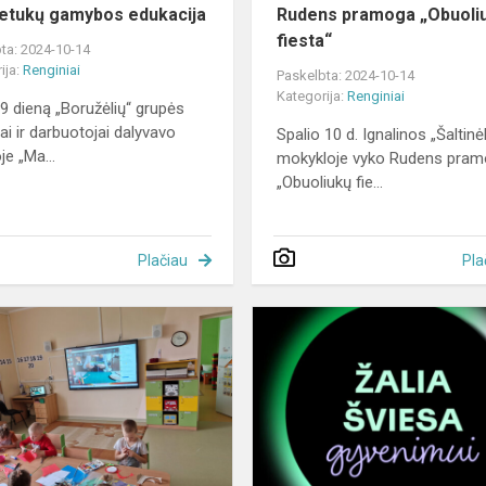
tukų gamybos edukacija
Rudens pramoga „Obuoli
fiesta“
ta: 2024-10-14
ija:
Renginiai
Paskelbta: 2024-10-14
Kategorija:
Renginiai
 9 dieną „Boružėlių“ grupės
ai ir darbuotojai dalyvavo
Spalio 10 d. Ignalinos „Šaltinėl
je „Ma...
mokykloje vyko Rudens pra
„Obuoliukų fie...
Plačiau
Pla
je
Edukacinė
valandėlė