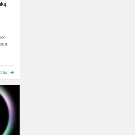
ukų
io“
moga
čiau
Žalia
šviesa
gyvenimui
,,Želmenėlių”
grupėje