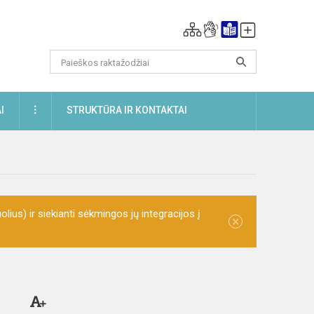
DAUGIAU
I
STRUKTŪRA IR KONTAKTAI
olius) ir siekianti sėkmingos jų integracijos į
×