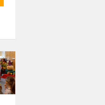
Rudenėlio
šventė
Dūkšte