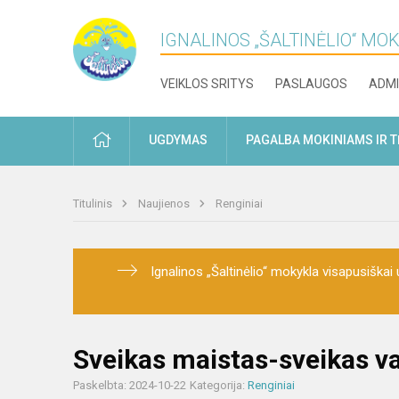
IGNALINOS „ŠALTINĖLIO“ MO
VEIKLOS SRITYS
PASLAUGOS
ADMI
PRADŽIA
UGDYMAS
PAGALBA MOKINIAMS IR 
Titulinis
Naujienos
Renginiai
Ignalinos „Šaltinėlio“ mokykla visapusiškai u
Sveikas maistas-sveikas va
Paskelbta: 2024-10-22
Kategorija:
Renginiai