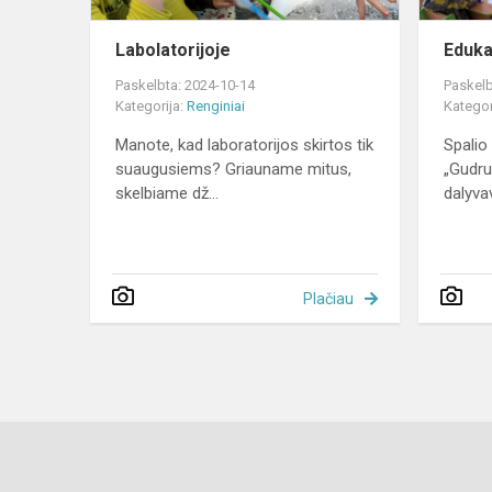
Labolatorijoje
Eduka
Paskelbta: 2024-10-14
Paskelb
Kategorija:
Renginiai
Kategor
Manote, kad laboratorijos skirtos tik
Spalio 
suaugusiems? Griauname mitus,
„Gudru
skelbiame dž...
dalyva
Plačiau