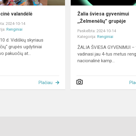
cinė valandėlė
Žalia šviesa gyvenimui
,,Želmenėlių” grupėje
ta: 2024-10-14
ija:
Renginiai
Paskelbta: 2024-10-14
Kategorija:
Renginiai
10 d. Vidiškių skyriaus
čių“ grupės ugdytiniai
ŽALIA ŠVIESA GYVENIMUI – 
vo pakuočių at...
vadinasi jau 4-tus metus ren
nacionalinė kamp...
Plačiau
Pla