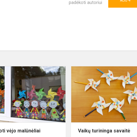
4
AČIŪ
padėkoti autoriui
Spalvoti
vėjo
malūnėliai
oti vėjo malūnėliai
Vaikų turininga savaitė