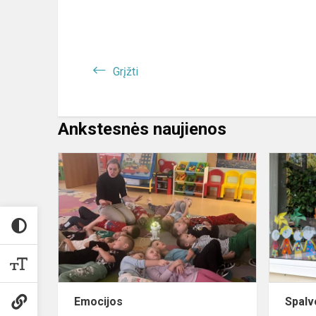
Grįžti
Ankstesnės naujienos
Emocijos
Emocijos
Spalv