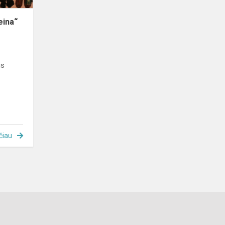
eina“
us
čiau