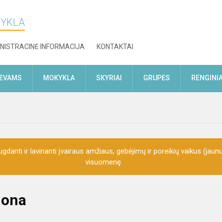
KYKLA
NISTRACINĖ INFORMACIJA
KONTAKTAI
TĖVAMS
MOKYKLA
SKYRIAI
GRUPĖS
RENGINIA
gdanti ir lavinanti įvairaus amžiaus, gebėjimų ir poreikių vaikus (jaunu
visuomenę.
uona