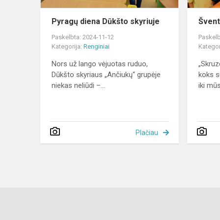
Pyragų diena Dūkšto skyriuje
Švent
Paskelbta: 2024-11-12
Paskelb
Kategorija:
Renginiai
Kategor
Nors už lango vėjuotas ruduo,
„Skruz
Dūkšto skyriaus „Ančiukų“ grupėje
koks s
niekas neliūdi –...
iki mūs
Plačiau