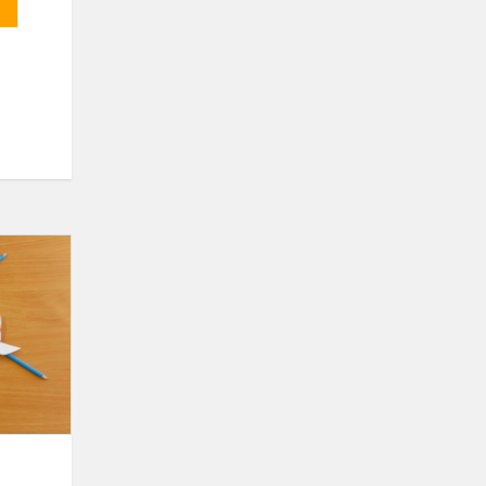
Vaikų
turininga
savaitė