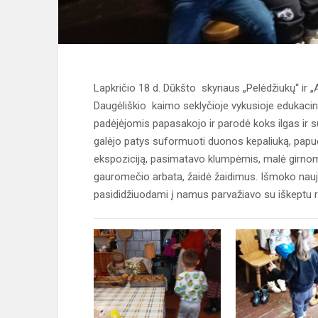
Lapkričio 18 d. Dūkšto skyriaus „Pelėdžiukų“ ir „A
Daugėliškio kaimo seklyčioje vykusioje edukacin
padėjėjomis papasakojo ir parodė koks ilgas ir su
galėjo patys suformuoti duonos kepaliuką, papuo
ekspoziciją, pasimatavo klumpėmis, malė girnom
gauromečio arbata, žaidė žaidimus. Išmoko naujų ž
pasididžiuodami į namus parvažiavo su iškeptu r