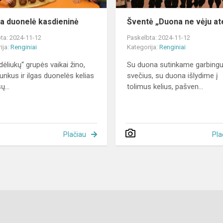
a duonelė kasdieninė
Šventė „Duona ne vėju at
ta: 2024-11-12
Paskelbta: 2024-11-12
ija:
Renginiai
Kategorija:
Renginiai
dėliukų“ grupės vaikai žino,
Su duona sutinkame garbing
unkus ir ilgas duonelės kelias
svečius, su duona išlydime į
ų...
tolimus kelius, pašven...
Plačiau
Pla