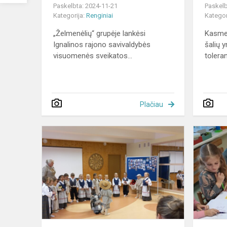
Paskelbta: 2024-11-21
Paskelb
Kategorija:
Renginiai
Kategor
„Želmenėlių“ grupėje lankėsi
Kasmet
Ignalinos rajono savivaldybės
šalių 
visuomenės sveikatos...
toleran
Plačiau
Respublikin
teorinė
–
praktinė
konferencija