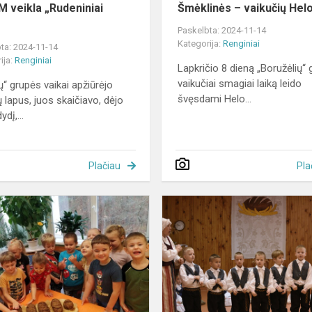
 veikla „Rudeniniai
Šmėklinės – vaikučių Hel
Paskelbta: 2024-11-14
Kategorija:
Renginiai
ta: 2024-11-14
ija:
Renginiai
Lapkričio 8 dieną „Boružėlių“
vaikučiai smagiai laiką leido
ų“ grupės vaikai apžiūrėjo
švęsdami Helo...
 lapus, juos skaičiavo, dėjo
ydį,...
Plačiau
Pla
Šventa
duonelė
kasdieninė