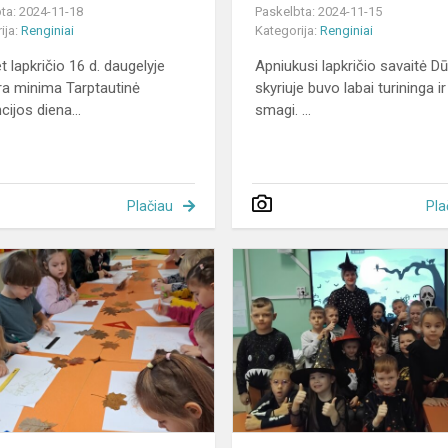
ta: 2024-11-18
Paskelbta: 2024-11-15
ija:
Renginiai
Kategorija:
Renginiai
 lapkričio 16 d. daugelyje
Apniukusi lapkričio savaitė D
yra minima Tarptautinė
skyriuje buvo labai turininga ir
cijos diena...
smagi. ...
Plačiau
Pla
ė
STEAM
veikla
„Rudeniniai
lapai“