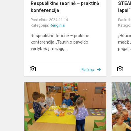
Respublikinė teorinė – praktinė
STEAM
konferencija
lapai“
Paskelbta: 2024-11-14
Paskelb
Kategorija:
Renginiai
Kategor
Respublikinė teorinė – praktinė
„Bituči
konferencija „Tautinio paveldo
medžių
vertybės į mažųjų...
pagal d
Plačiau
Pyragų
diena
Dūkšto
skyriuje