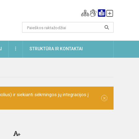
DAUGIAU
I
STRUKTŪRA IR KONTAKTAI
olius) ir siekianti sėkmingos jų integracijos į
×