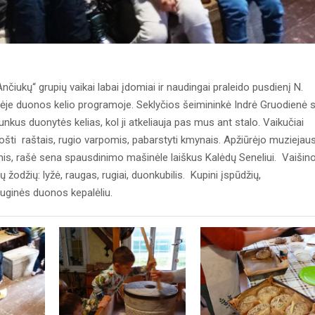
nčiukų“ grupių vaikai labai įdomiai ir naudingai praleido pusdienį N.
ėje duonos kelio programoje. Seklyčios šeimininkė Indrė Gruodienė 
nkus duonytės kelias, kol ji atkeliauja pas mus ant stalo. Vaikučiai
šti raštais, rugio varpomis, pabarstyti kmynais. Apžiūrėjo muziejau
is, rašė sena spausdinimo mašinėle laiškus Kalėdų Seneliui. Vaišino
odžių: lyžė, raugas, rugiai, duonkubilis. Kupini įspūdžių,
uginės duonos kepalėliu.