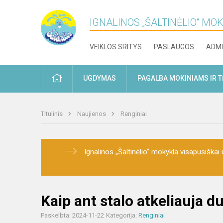
IGNALINOS „ŠALTINĖLIO“ MO
VEIKLOS SRITYS
PASLAUGOS
ADMI
PRADŽIA
UGDYMAS
PAGALBA MOKINIAMS IR 
Titulinis
Naujienos
Renginiai
Ignalinos „Šaltinėlio“ mokykla visapusiškai u
Kaip ant stalo atkeliauja d
Paskelbta: 2024-11-22
Kategorija:
Renginiai