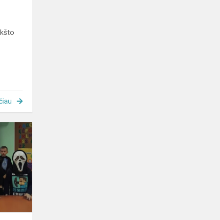
ūkšto
čiau
Šmėklinės
–
vaikučių
Helovinas