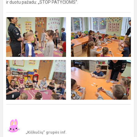
ir duotu pažadu: „STOP PATYČIOMS“.
„Kiškučių“ grupės inf.