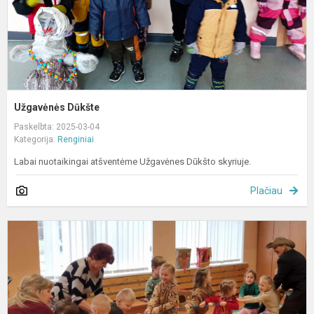
Užgavėnės Dūkšte
Paskelbta: 2025-03-04
Kategorija:
Renginiai
Labai nuotaikingai atšventėme Užgavėnes Dūkšto skyriuje.
Plačiau
U
–
ž
p
š