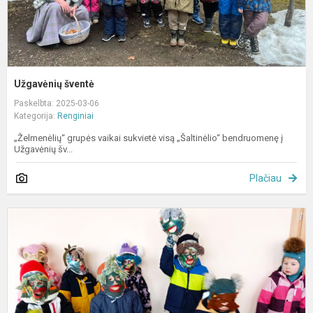
Užgavėnių šventė
Paskelbta: 2025-03-06
Kategorija:
Renginiai
„Želmenėlių“ grupės vaikai sukvietė visą „Šaltinėlio“ bendruomenę į
Užgavėnių šv...
Plačiau
U
D