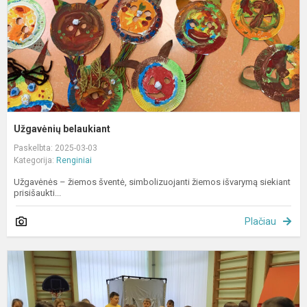
Užgavėnių belaukiant
Paskelbta: 2025-03-03
Kategorija:
Renginiai
Užgavėnės – žiemos šventė, simbolizuojanti žiemos išvarymą siekiant
prisišaukti...
Plačiau
E
u
„
ir