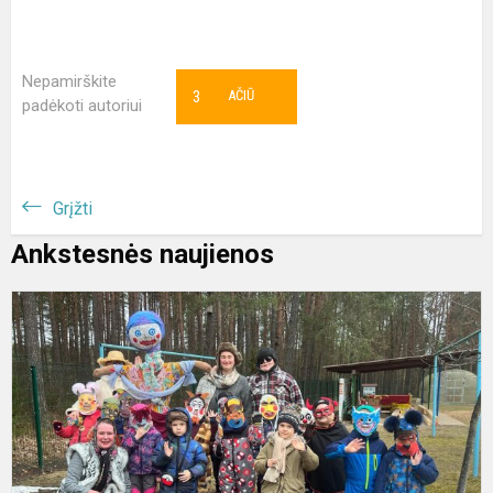
Nepamirškite
3
AČIŪ
padėkoti autoriui
Grįžti
Ankstesnės naujienos
U
š