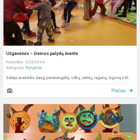
Užgavėnės – žiemos palydų šventė
Paskelbta: 2025-03-04
Kategorija:
Renginiai
Salėje susirinko daug persirengėlių: ožkų, velnių, raganų, čigonų ir kt.
Plačiau
U
b