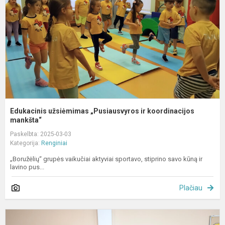
k
m
Edukacinis užsiėmimas „Pusiausvyros ir koordinacijos
mankšta“
Paskelbta: 2025-03-03
Kategorija:
Renginiai
„Boružėlių“ grupės vaikučiai aktyviai sportavo, stiprino savo kūną ir
lavino pus...
Plačiau
K