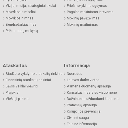
Vizija, misija, strateginiai tikslai
Priešmokyklinis ugdymas
Mokyklos simboliai
Pagalba mokiniams ir tėvams
Mokyklos himnas
Mokinių pavėžėjimas
Bendradarbiavimas
Mokinių maitinimas
Priėmimas į mokyklą
Ataskaitos
Informacija
Biudžeto vykdymo ataskaitų rinkiniai
Nuorodos
Finansinių ataskaitų rinkiniai
Laisvos darbo vietos
Lėšos veiklai viešinti
Asmens duomenų apsauga
Projektai
Konsultavimasis su visuomene
Viešieji pirkimai
Dažniausiai užduodami klausimai
Pranešėjų apsauga
Korupcijos prevencija
Civilinė sauga
Teisinė informacija