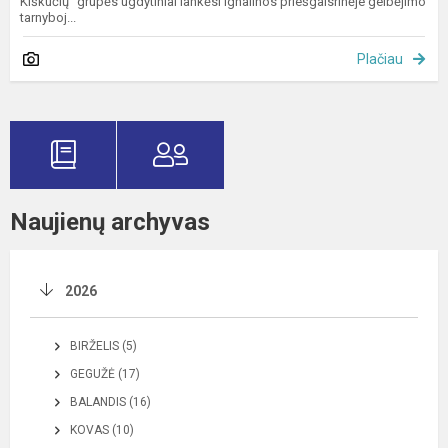
Kiškučių“ grupės ugdytiniai lankėsi Ignalinos priešgaisrinėje gelbėjimo
tarnyboj...
Plačiau
Naujienų archyvas
2026
BIRŽELIS (5)
GEGUŽĖ (17)
BALANDIS (16)
KOVAS (10)