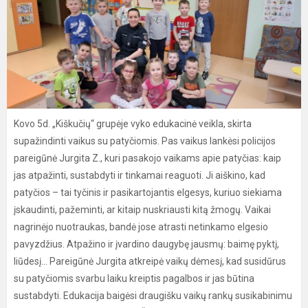
Kovo 5d. „Kiškučių“ grupėje vyko edukacinė veikla, skirta
supažindinti vaikus su patyčiomis. Pas vaikus lankėsi policijos
pareigūnė Jurgita Z., kuri pasakojo vaikams apie patyčias: kaip
jas atpažinti, sustabdyti ir tinkamai reaguoti. Ji aiškino, kad
patyčios – tai tyčinis ir pasikartojantis elgesys, kuriuo siekiama
įskaudinti, pažeminti, ar kitaip nuskriausti kitą žmogų. Vaikai
nagrinėjo nuotraukas, bandė jose atrasti netinkamo elgesio
pavyzdžius. Atpažino ir įvardino daugybę jausmų: baimę pyktį,
liūdesį... Pareigūnė Jurgita atkreipė vaikų dėmesį, kad susidūrus
su patyčiomis svarbu laiku kreiptis pagalbos ir jas būtina
sustabdyti. Edukacija baigėsi draugišku vaikų rankų susikabinimu