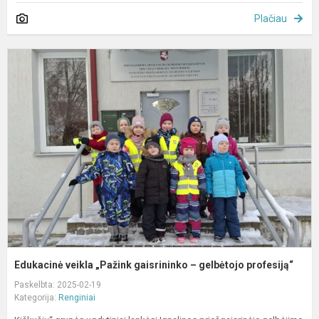
Plačiau
E
v
„
g
–
g
p
Edukacinė veikla „Pažink gaisrininko – gelbėtojo profesiją“
Paskelbta: 2025-02-19
Kategorija:
Renginiai