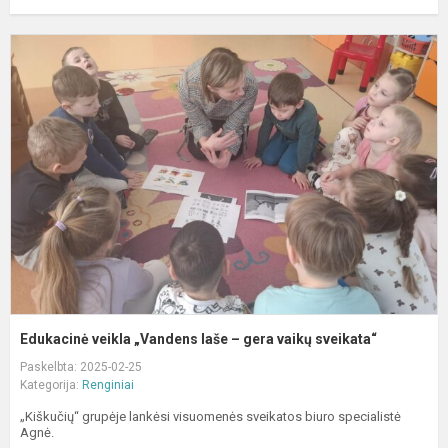
E
v
„
l
–
g
v
s
Edukacinė veikla „Vandens laše – gera vaikų sveikata“
Paskelbta: 2025-02-25
Kategorija:
Renginiai
„Kiškučių“ grupėje lankėsi visuomenės sveikatos biuro specialistė
Agnė.