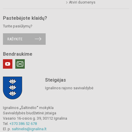
Atviri duomenys
Pastebėjote klaidų?
Turite pasiūlymų?
RAŠYKITE
Bendraukime
Steigėjas
Ignalinos rajono savivaldybė
Ignalinos
„
Šaltinėlio
“
mokykla
Savivaldybės biudžetinė įstaiga
Vasario 16-osios g. 39, 30112 Ignalina
Tel.
+370 386 52 678
El. p.
saltinelis@ignalina.lt