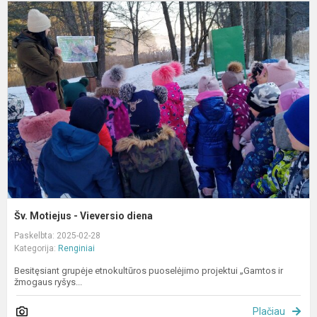
Š
M
-
V
d
Šv. Motiejus - Vieversio diena
Paskelbta: 2025-02-28
Kategorija:
Renginiai
Besitęsiant grupėje etnokultūros puoselėjimo projektui „Gamtos ir
žmogaus ryšys...
Plačiau