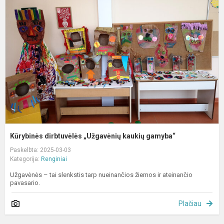
d
„
k
g
Kūrybinės dirbtuvėlės „Užgavėnių kaukių gamyba“
Paskelbta: 2025-03-03
Kategorija:
Renginiai
Užgavėnės – tai slenkstis tarp nueinančios žiemos ir ateinančio
pavasario.
Plačiau