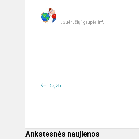
„Gudručių“ grupės inf.
Grįžti
Ankstesnės naujienos