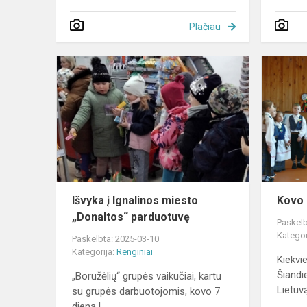
Plačiau
Išvyka
į
Ignalinos
miesto
„Donaltos“
parduotuvę
Išvyka į Ignalinos miesto
Kovo 
„Donaltos“ parduotuvę
Paskelb
Kategor
Paskelbta: 2025-03-10
Kategorija:
Renginiai
Kiekvi
Šiandi
„Boružėlių“ grupės vaikučiai, kartu
Lietuvą
su grupės darbuotojomis, kovo 7
dieną l...