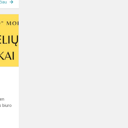
čiau
Diena
be
patyčių
ien
s biuro