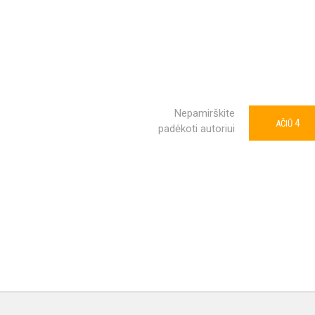
Nepamirškite
4
AČIŪ
padėkoti autoriui