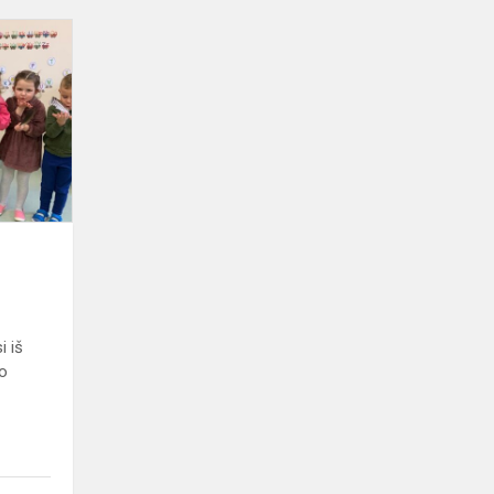
Paukščiai
i iš
ko