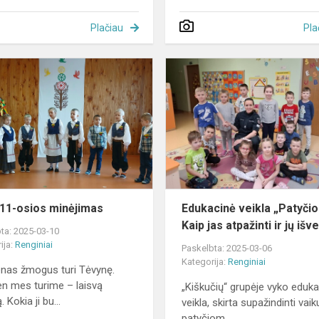
Plačiau
Pla
Kovo
11-
osios
minėjimas
11-osios minėjimas
Edukacinė veikla „Patyčio
Kaip jas atpažinti ir jų išv
ta: 2025-03-10
ija:
Renginiai
Paskelbta: 2025-03-06
Kategorija:
Renginiai
enas žmogus turi Tėvynę.
en mes turime – laisvą
„Kiškučių“ grupėje vyko eduk
. Kokia ji bu...
veikla, skirta supažindinti vai
patyčiom...