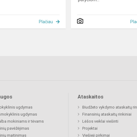
Plačiau
Pla
augos
Ataskaitos
okyklinis ugdymas
Biudžeto vykdymo ataskaitų rin
šmokyklinis ugdymas
Finansinių ataskaitų rinkiniai
lba mokiniams ir tėvams
Lėšos veiklai viešinti
nių pavėžėjimas
Projektai
nių maitinimas
Viešieji pirkimai