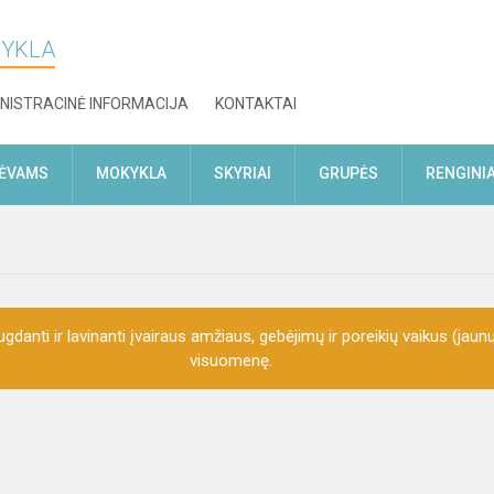
KYKLA
NISTRACINĖ INFORMACIJA
KONTAKTAI
TĖVAMS
MOKYKLA
SKYRIAI
GRUPĖS
RENGINIA
gdanti ir lavinanti įvairaus amžiaus, gebėjimų ir poreikių vaikus (jaunu
visuomenę.