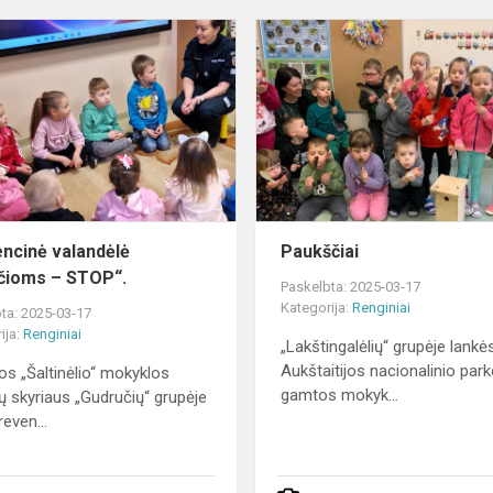
e
Prevencinė
valandėlė
„Patyčioms
–
STOP“.
ncinė valandėlė
Paukščiai
čioms – STOP“.
Paskelbta: 2025-03-17
Kategorija:
Renginiai
ta: 2025-03-17
ija:
Renginiai
„Lakštingalėlių“ grupėje lankės
Aukštaitijos nacionalinio par
nos „Šaltinėlio“ mokyklos
gamtos mokyk...
ių skyriaus „Gudručių“ grupėje
even...