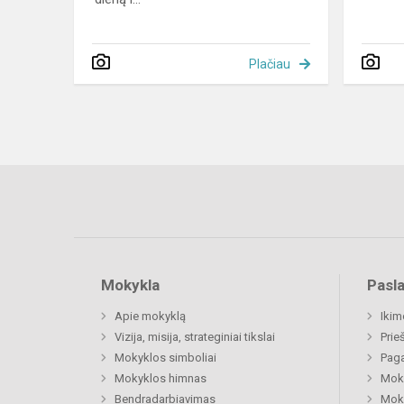
Plačiau
Mokykla
Pasl
Apie mokyklą
Ikim
Vizija, misija, strateginiai tikslai
Prie
Mokyklos simboliai
Paga
Mokyklos himnas
Moki
Bendradarbiavimas
Moki