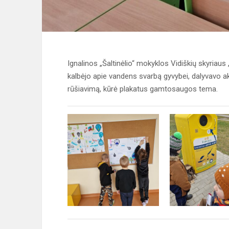
Ignalinos „Šaltinėlio“ mokyklos Vidiškių skyriau
kalbėjo apie vandens svarbą gyvybei, dalyvavo akc
rūšiavimą, kūrė plakatus gamtosaugos tema.