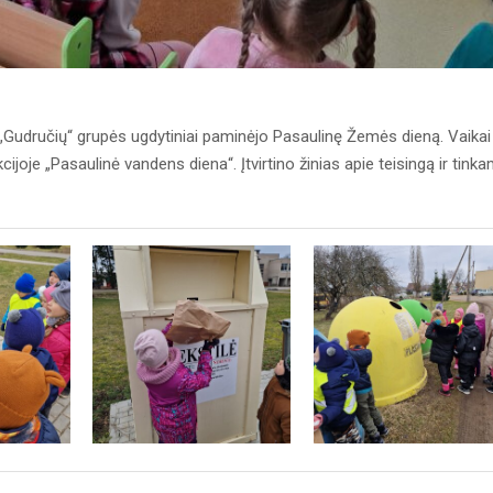
s „Gudručių“ grupės ugdytiniai paminėjo Pasaulinę Žemės dieną. Vaikai
ijoje „Pasaulinė vandens diena“. Įtvirtino žinias apie teisingą ir tink