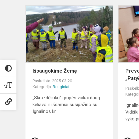
Išsaugokim
Žemę
Išsaugokime Žemę
Preve
„Paty
Paskelbta: 2025-03-20
Kategorija:
Renginiai
Paskelb
Kategor
„Skruzdėliukų“ grupės vaikai daug
keliavo ir išsamiai susipažino su
Ignali
Ignalinos kr...
Vidišk
vyko pr