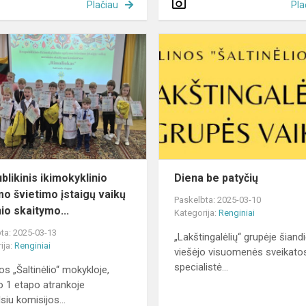
Plačiau
Pla
Respublikinis
ikimokyklinio
ugdymo
švietimo
įstaigų
vaikų
m...
blikinis ikimokyklinio
Diena be patyčių
o švietimo įstaigų vaikų
Paskelbta: 2025-03-10
io skaitymo...
Kategorija:
Renginiai
ta: 2025-03-13
„Lakštingalėlių“ grupėje šiand
ija:
Renginiai
viešėjo visuomenės sveikato
specialistė...
os „Šaltinėlio“ mokykloje,
o 1 etapo atrankoje
siu komisijos...