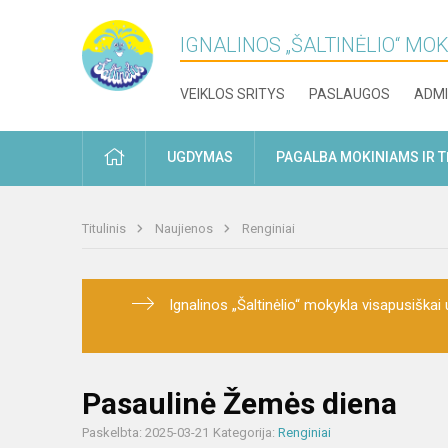
IGNALINOS „ŠALTINĖLIO“ MO
VEIKLOS SRITYS
PASLAUGOS
ADMI
PRADŽIA
UGDYMAS
PAGALBA MOKINIAMS IR 
Titulinis
Naujienos
Renginiai
Ignalinos „Šaltinėlio“ mokykla visapusiškai u
Pasaulinė Žemės diena
Paskelbta: 2025-03-21
Kategorija:
Renginiai