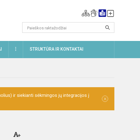
DAUGIAU
I
STRUKTŪRA IR KONTAKTAI
olius) ir siekianti sėkmingos jų integracijos į
×