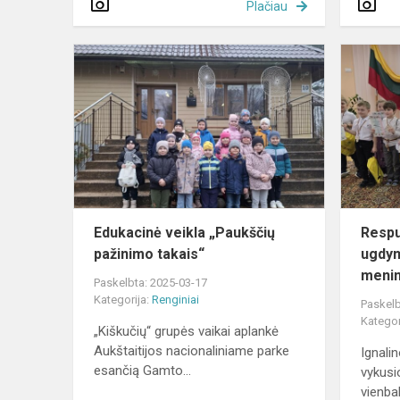
Plačiau
Edukacinė
veikla
„Paukščių
pažinimo
takais“
Edukacinė veikla „Paukščių
Respu
pažinimo takais“
ugdym
menin
Paskelbta: 2025-03-17
Kategorija:
Renginiai
Paskelb
Kategor
„Kiškučių“ grupės vaikai aplankė
Aukštaitijos nacionaliniame parke
Ignalin
esančią Gamto...
vykusi
vienbal