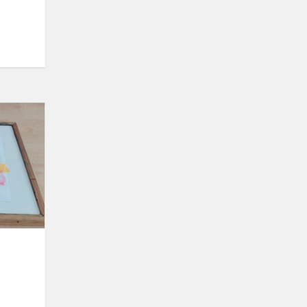
STEAM
veikla
„Tyrinėju,
atrandu,
kuriu