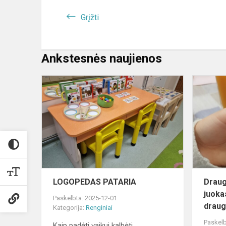
Grįžti
Ankstesnės naujienos
LOGOPEDA
PATARIA
LOGOPEDAS PATARIA
Draug
juoka
Paskelbta: 2025-12-01
draugy
Kategorija:
Renginiai
Paskelb
Kaip padėti vaikui kalbėti