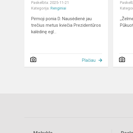
Paskelbta: 2025-11-21
Paskelb
Kategorija:
Renginiai
Kategor
Pirmoji ponia D. Nausėdienė jau
,,Želm
trečius metus kviečia Prezidentūros
Pūkuotė
kalėdinę egl...
Plačiau