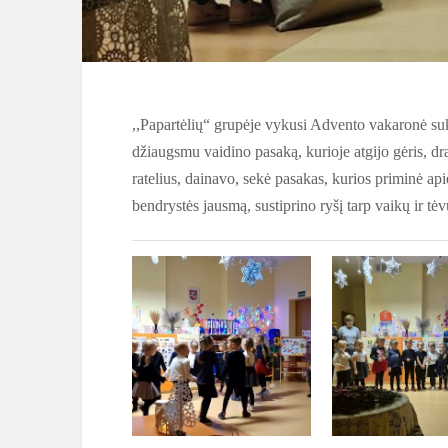
,,Papartėlių“ grupėje vykusi Advento vakaronė sukvi
džiaugsmu vaidino pasaką, kurioje atgijo gėris, dr
ratelius, dainavo, sekė pasakas, kurios priminė a
bendrystės jausmą, sustiprino ryšį tarp vaikų ir tė