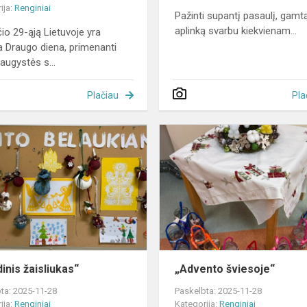
ija:
Renginiai
Pažinti supantį pasaulį, gamtą
aplinką svarbu kiekvienam...
čio 29-ąją Lietuvoje yra
 Draugo diena, primenanti
augystės s...
Plačiau
Pla
„Kalėdinis
žaisliukas“
inis žaisliukas“
„Advento šviesoje“
ta: 2025-11-28
Paskelbta: 2025-11-28
ija:
Renginiai
Kategorija:
Renginiai