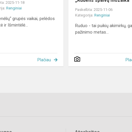
„Rudens spalvų mozaika“
ta: 2025-11-18
ija:
Renginiai
Paskelbta: 2025-11-06
Kategorija:
Renginiai
enėlių“ grupės vaikai, pelėdos
 ir Išmintėlė...
Ruduo - tai puikių akimirkų, 
pažinimo metas...
Plačiau
Pla