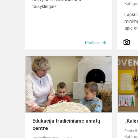
Kategor
taisyklingai?
Lapkri
minima
apie dr
Plačiau
Edukacija
tradiciniame
amatų
centre
Edukacija tradiciniame amatų
„Kalėd
centre
Paskelb
Kategor