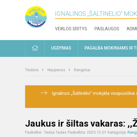
IGNALINOS „ŠALTINĖLIO“ MO
VEIKLOS SRITYS
PASLAUGOS
ADMI
PRADŽIA
UGDYMAS
PAGALBA MOKINIAMS IR 
Titulinis
Naujienos
Renginiai
Ignalinos „Šaltinėlio“ mokykla visapusiškai u
Jaukus ir šiltas vakaras: ,,
Paskelbė : Tadas Tadas
Paskelbta: 2025-12-01
Kategorija:
Rengi