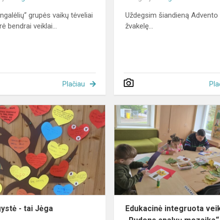
ngalėlių“ grupės vaikų tėveliai
Uždegsim šiandieną Advento
ė bendrai veiklai...
žvakelę...
Plačiau
Pla
Draugystė
-
tai
Jėga
ystė - tai Jėga
Edukacinė integruota vei