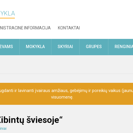
KYKLA
NISTRACINĖ INFORMACIJA
KONTAKTAI
TĖVAMS
MOKYKLA
SKYRIAI
GRUPĖS
RENGINIA
gdanti ir lavinanti įvairaus amžiaus, gebėjimų ir poreikių vaikus (jaunu
visuomenę.
Žibintų šviesoje“
niai