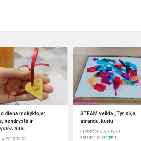
S
Draugo
diena
mokykloje:
juokas,
bendrystė
ir
draugystės
til...
o diena mokykloje:
STEAM veikla „Tyrinėju,
s, bendrystė ir
atrandu, kuriu
stės tiltai
Paskelbta: 2025-12-01
Kategorija:
Renginiai
ta: 2025-12-01