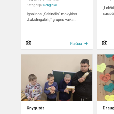
Paskelbta: 2025-11-28
Kategorija:
Renginiai
„Lakšti
susibūr
Ignalinos „Šaltinėlio“ mokyklos
„Lakštingalėlių“ grupės vaika...
Plačiau
Knygutės
Knygutės
Draug