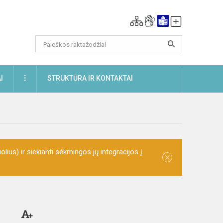
DAUGIAU
I
STRUKTŪRA IR KONTAKTAI
olius) ir siekianti sėkmingos jų integracijos į
×