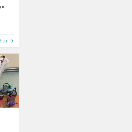
 ir
čiau
„Advento
šviesoje“