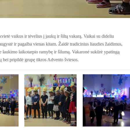
etė vaikus ir tėvelius į jaukų ir šiltą vakarą. Vaikai su dideliu
augystė ir pagalba vienas kitam. Žaidė tradicinius liaudies žaidimus,
pie laukimo laikotarpio ramybę ir šilumą. Vakaronė sukūrė ypatingą
vų bei pripildė grupę tikros Advento šviesos.