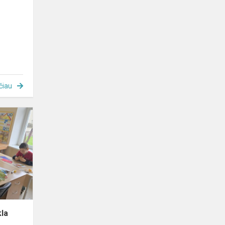
čiau
Edukacinė
integruota
veikla
„Rudens
spalvų
mozaika“
kla