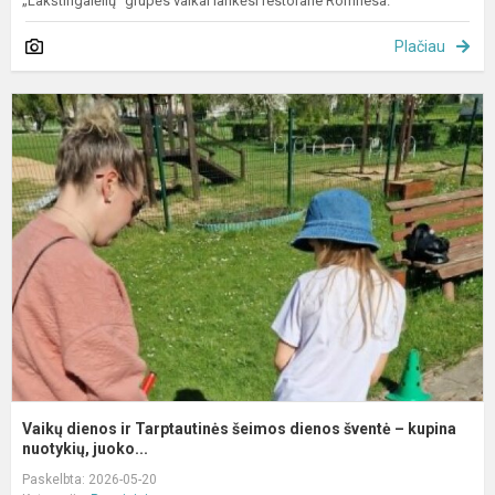
„Lakštingalėlių“ grupės vaikai lankėsi restorane Romnesa.
Plačiau
V
d
ir
T
š
d
š
–
k
Vaikų dienos ir Tarptautinės šeimos dienos šventė – kupina
nuotykių, juoko...
Paskelbta: 2026-05-20