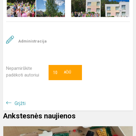
Administracija
Nepamirškite
10
AČIŪ
padėkoti autoriui
Grįžti
Ankstesnės naujienos
S