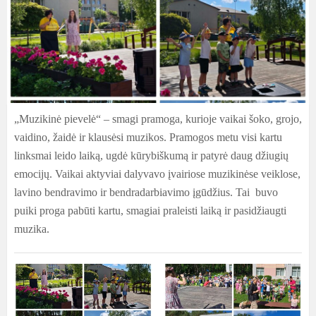
„Muzikinė pievelė“ – smagi pramoga, kurioje vaikai šoko, grojo,
vaidino, žaidė ir klausėsi muzikos. Pramogos metu visi kartu
linksmai leido laiką, ugdė kūrybiškumą ir patyrė daug džiugių
emocijų. Vaikai aktyviai dalyvavo įvairiose muzikinėse veiklose,
lavino bendravimo ir bendradarbiavimo įgūdžius. Tai buvo
puiki proga pabūti kartu, smagiai praleisti laiką ir pasidžiaugti
muzika.