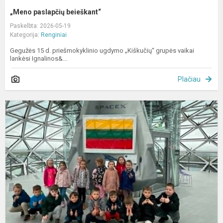
„Meno paslapčių beieškant“
Paskelbta: 2026-05-19
Kategorija:
Renginiai
Gegužės 15 d. priešmokyklinio ugdymo „Kiškučių“ grupės vaikai
lankėsi Ignalinos&...
Plačiau
V
k
į
V
p