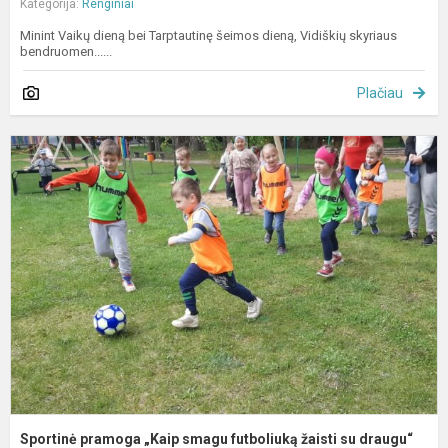
Kategorija:
Renginiai
Minint Vaikų dieną bei Tarptautinę šeimos dieną, Vidiškių skyriaus
bendruomen......
Plačiau
S
p
„
s
f
ž
s
d
Sportinė pramoga „Kaip smagu futboliuką žaisti su draugu“