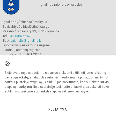
Ignalinos rajono savivaldybė
Ignalinos
„
Šaltinėlio
“
mokykla
Savivaldybės biudžetinė įstaiga
Vasario 16-osios g. 39, 30112 Ignalina
Tel.
+370 386 52 678
El. p.
saltinelis@ignalina.lt
Duomenys kaupiami ir saugomi
Juridinių asmenų registre
Įmonės kodas 191847216
Šioje svetainėje naudojame slapukus siekdami užtikrinti jums teikiamų
© 2022. Ignalinos
„
Šaltinėlio
“
mokykla. Visos teisės saugomos.
Kopijuoti turinį be raštiško gimnazijos sutikimo griežtai draudžiama.
paslaugų kokybę, analizuoti svetainės naudojimą ir optimizuoti naršymo
patirtį. Spustelėję mygtuką „Sutinku“, jūs patvirtinate, kad sutinkate su visų
Prieinamumo paraiška
Slapukų valdymas
slapukų naudojimu šioje svetainėje. Jei norite atšaukti arba pakeisti savo
sutikimus, prašome apsilankyti
slapukų valdymo puslapyje
.
Sumanus būdas atnaujinti
mokyklos interneto
svetainę
NUSTATYMAI