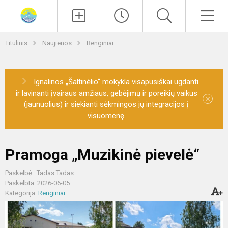
Paieška
Men
Titulinis
Naujienos
Renginiai
Ignalinos „Šaltinėlio“ mokykla visapusiškai ugdanti
ir lavinanti įvairaus amžiaus, gebėjimų ir poreikių vaikus
×
(jaunuolius) ir siekianti sėkmingos jų integracijos į
visuomenę.
Pramoga „Muzikinė pievelė“
Paskelbė : Tadas Tadas
Paskelbta: 2026-06-05
Kategorija:
Renginiai