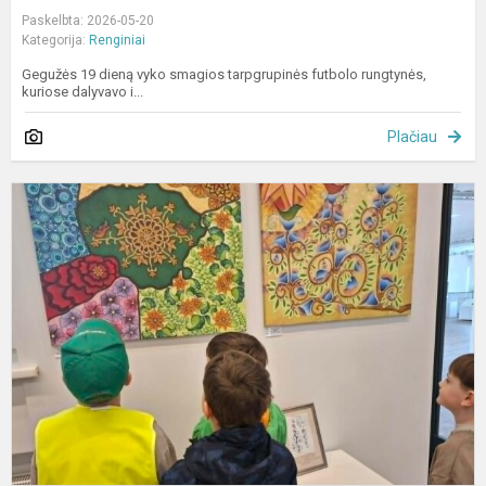
Paskelbta: 2026-05-20
Kategorija:
Renginiai
Gegužės 19 dieną vyko smagios tarpgrupinės futbolo rungtynės,
kuriose dalyvavo i...
Plačiau
„
p
b