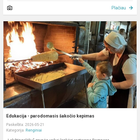
Plačiau
E
-
p
š
k
Edukacija - parodomasis šakočio kepimas
Paskelbta: 2026-05-21
Kategorija:
Renginiai