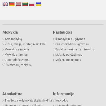
Mokykla
Paslaugos
Apie mokyklą
Ikimokyklinis ugdymas
Vizija, misija, strateginiai tikslai
Priešmokyklinis ugdymas
Mokyklos simboliai
Pagalba mokiniams ir tėvams
Mokyklos himnas
Mokinių pavėžėjimas
Bendradarbiavimas
Mokinių maitinimas
Priėmimas į mokyklą
Ataskaitos
Informacija
Biudžeto vykdymo ataskaitų rinkiniai
Nuorodos
Finansinių ataskaitų rinkiniai
Laisvos darbo vietos