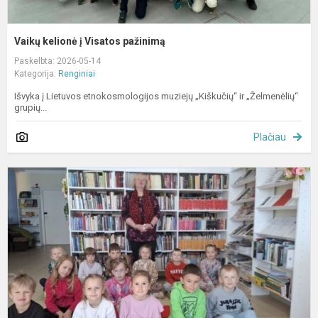
Vaikų kelionė į Visatos pažinimą
Paskelbta: 2026-05-14
Kategorija:
Renginiai
Išvyka į Lietuvos etnokosmologijos muziejų „Kiškučių“ ir „Želmenėlių“
grupių...
Plačiau
L
r
„
s