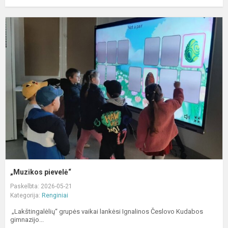
„
p
„Muzikos pievelė“
Paskelbta: 2026-05-21
Kategorija:
Renginiai
„Lakštingalėlių“ grupės vaikai lankėsi Ignalinos Česlovo Kudabos
gimnazijo...