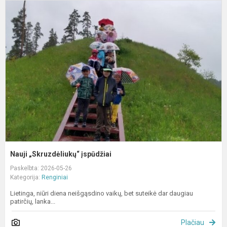
N
„
į
Nauji „Skruzdėliukų“ įspūdžiai
Paskelbta: 2026-05-26
Kategorija:
Renginiai
Lietinga, niūri diena neišgąsdino vaikų, bet suteikė dar daugiau
patirčių, lanka...
Plačiau