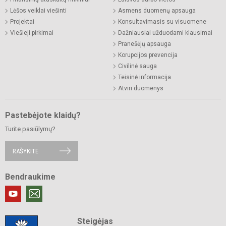
Lėšos veiklai viešinti
Asmens duomenų apsauga
Projektai
Konsultavimasis su visuomene
Viešieji pirkimai
Dažniausiai užduodami klausimai
Pranešėjų apsauga
Korupcijos prevencija
Civilinė sauga
Teisinė informacija
Atviri duomenys
Pastebėjote klaidų?
Turite pasiūlymų?
RAŠYKITE
Bendraukime
Steigėjas